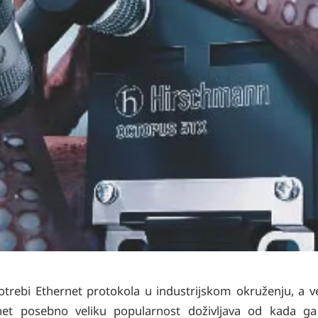
upotrebi Ethernet protokola u industrijskom okruženju, a 
hernet posebno veliku popularnost doživljava od kada 