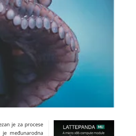
vezan je za procese
ga je međunarodna