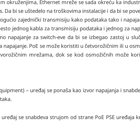
kim okruženjima, Ethernet mreže se sada okreću ka industr
 Da bi se uštedelo na troškovima instalacije i da bi se pove
ogućio zajednički transmisiju kako podataka tako i napaja
esto jednog kabla za transmisiju podataka i jednog za nap
no napajanje za switch-eve da bi se izbegao zastoj u slu
za napajanje. PoE se može koristiti u četvorožičnim ili u 
vorožičnim mrežama, dok se kod osmožičnih može korist
quipment) – uređaj se ponaša kao izvor napajanja i snabd
taka.
 uređaj se snabdeva strujom od strane PoE PSE uređaja kr