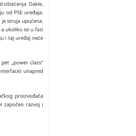
d oštećenja. Dakle,
ju od PSE uređaja.
 je struja upućena.
a ukoliko se u fazi
u i taj uređaj neće
 pet „power class“
Interface) unapred
mačkog proizvođača
i započeo razvoj i