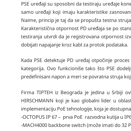
PSE uređaji su sposobni da testiraju uređaje kone
samo uređaji koji imaju karakteristike zasnova
Naime, princip je taj da se propušta testna struj
Karakteristična otpornost PD uređaja se po stand
testiranja utvrdi da je registrovana otpornost iz
dobijati napajanje kroz kabl za protok podataka.
Kada PSE detektuje PD uređaj otpočinje proces k
kategorija. Ovo funkcioniše tako što PSE dode
predefinisani napon a meri se povratna struja ko
Firma TIPTEH iz Beograda je jedina u Srbiji o
HIRSCHMANN koji je kao globalni lider u oblast
implementaciju PoE tehnologije, koja je dostupna
-OCTOPUS IP 67 – prva PoE razvodna kutija u IP67
-MACH4000 backbone switch (može imati do 32 P