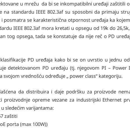
ktovane u mrežu da bi se inkompatibilni uređaji zaštitili o
ne na standardu IEEE 802.3af su sposobni da primaju stru
a i posmatra se karakteristična otpornost uređaja ka kojem
ardu IEEE 802.3af mora kretati u opsegu od 19k do 26,5k, 
van tog opsega, tada se konstatuje da nije reč o PD uređaj
lasifikacije PD uređaja kako bi se on uvrstio u jednu od
ljuje detektovanom PD uređaju (tj. njegovom PI – Power 
ja svojom vrednošću određuje „ power class“ kategoriju.
vlašćena da distribuira i daje podršku za proizvode ne
i proizvodnje opreme vezane za industrijski Ethernet prv
 u sledećim varijantama:
 zaštiti
oE porta (max 100W))