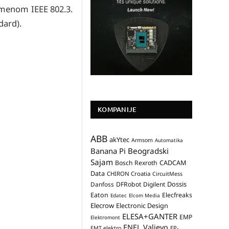
 imenom IEEE 802.3.
dard).
KOMPANIJE
ABB
akYtec
Armsom
Automatika
Banana Pi
Beogradski
Sajam
CADCAM
Bosch Rexroth
Data
CHIRON Croatia
CircuitMess
Dossis
Danfoss
DFRobot
Digilent
Eaton
Elecfreaks
Edatec
Elcom Media
Elecrow
Electronic Design
ELESA+GANTER
EMP
Elektromont
ENEL Valjevo
EP-
EMT elektro