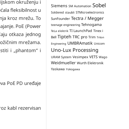
ijskom okruženju i
Sobel
Siemens
SM Automation
ćala fleksibilnost u
STMicroelectronics
Soldered
staubli
nja kroz mrežu. To
Tectra / Megger
SunFounder
Tehnogama
ajanje. PoE (Power
teenage engineering
TI LaunchPad
Tinex i
TeLa elektrik
čaju otkaza jednog
Tipteh
TRC pro
Trim
Bell
Triton
osmožičnim mrežama.
UMBRAmatik
Unicom
Engineering
Uno-Lux Processing
iti i „phantom“ i
VETS
Vesimpex
URAM System
Wago
Weidmueller
Wurth Elektronik
Yaskawa
Yokogawa
eva PoE PD uređaje
oz kabl rezervisan