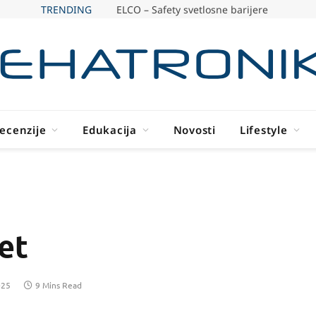
TRENDING
ELCO – Safety svetlosne barijere
ecenzije
Edukacija
Novosti
Lifestyle
et
025
9 Mins Read