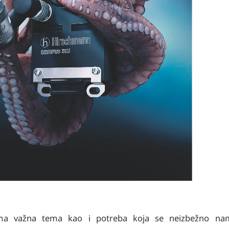
veoma važna tema kao i potreba koja se neizbežno n