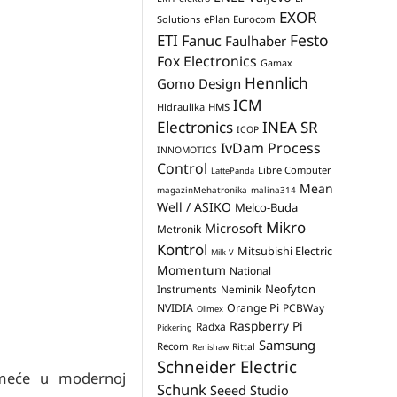
EXOR
Solutions
ePlan
Eurocom
Festo
ETI
Fanuc
Faulhaber
Fox Electronics
Gamax
Hennlich
Gomo Design
ICM
Hidraulika
HMS
Electronics
INEA SR
ICOP
IvDam Process
INNOMOTICS
Control
Libre Computer
LattePanda
Mean
magazinMehatronika
malina314
Well / ASIKO
Melco-Buda
Mikro
Microsoft
Metronik
Kontrol
Mitsubishi Electric
Milk-V
Momentum
National
Neofyton
Instruments
Neminik
NVIDIA
Orange Pi
PCBWay
Olimex
Raspberry Pi
Radxa
Pickering
Samsung
Recom
Rittal
Renishaw
Schneider Electric
ameće u modernoj
Schunk
Seeed Studio