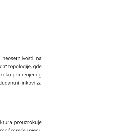
 neosetnjivosti na
da“ topologije, gde
 široko primenjenog
dudantni linkovi za
uktura prouzrokuje
u moć mreže i njenu