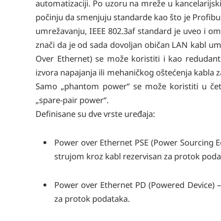
automatizaciji. Po uzoru na mreže u kancelarijs
počinju da smenjuju standarde kao što je Profibus.
umrežavanju, IEEE 802.3af standard je uveo i om
znači da je od sada dovoljan običan LAN kabl um
Over Ethernet) se može koristiti i kao redudant
izvora napajanja ili mehaničkog oštećenja kabla 
Samo „phantom power“ se može koristiti u čet
„spare-pair power“.
Definisane su dve vrste uređaja:
Power over Ethernet PSE (Power Sourcing E
strujom kroz kabl rezervisan za protok poda
Power over Ethernet PD (Powered Device) –
za protok podataka.