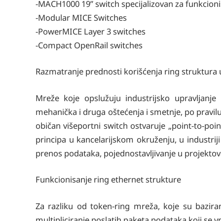
-MACH1000 19” switch specijalizovan za funkcio
-Modular MICE Switches
-PowerMICE Layer 3 switches
-Compact OpenRail switches
Razmatranje prednosti korišćenja ring struktur
Mreže koje opslužuju industrijsko upravljanje 
mehanička i druga oštećenja i smetnje, po pravilu
običan višeportni switch ostvaruje „point-to-poi
principa u kancelarijskom okruženju, u industriji 
prenos podataka, pojednostavljivanje u projektov
Funkcionisanje ring ethernet strukture
Za razliku od token-ring mreža, koje su bazir
multipliciranje poslatih paketa podataka koji se 