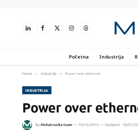
LinkedIn
Facebook
X
Instagram
Threads
(Twitter)
Početna
Industrija
R
Home
Industrija
Power over ethernet
»
»
INDUSTRIJA
Power over ethern
By
Mehatronika team
18/12/2010
Updated:
18/07/2