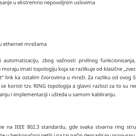
nisanje u ekstremno nepovoljnim uslovima
a u ethernet mrežama
i automatizaciju, zbog važnosti prvilnog funkcionisanja,
 moraju imati topologiju koja se razlikuje od klasične „zvez
nt“ link ka ostalim čvorovima u mreži. Za razliku od ovog
se koristi tzv. RING topologija a glavni razlozi za to su re
anju i implementaciji i ušteda u samom kabliranju.
ane na IEEE 802.3 standardu, gde svaka stvarna ring str
vrte u beskonačnoj petlji i na taj način degradiraju propusn