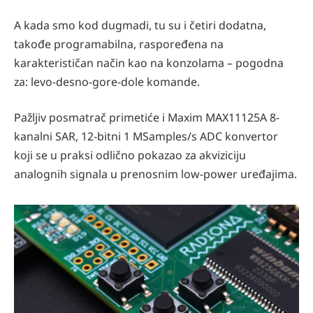
A kada smo kod dugmadi, tu su i četiri dodatna,
takođe programabilna, raspoređena na
karakterističan način kao na konzolama – pogodna
za: levo-desno-gore-dole komande.
Pažljiv posmatrač primetiće i Maxim MAX11125A 8-
kanalni SAR, 12-bitni 1 MSamples/s ADC konvertor
koji se u praksi odlično pokazao za akviziciju
analognih signala u prenosnim low-power uređajima.