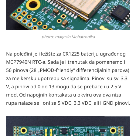
photo: magazin Mehatronika
Na poleđini je i ležište za CR1225 bateriju ugrađenog
MCP7940N RTC-a. Sada je i trenutak da pomenemo i
56 pinova (28 „PMOD-friendly“ differencijalnih parova)
za mejkersku upotrebu sa signalima. Pinovi su svi 3.3
V, a pinovi od 0 do 13 mogu da se prebace i u 2.5 V
mod. Od napojnih kontakata u okviru ova dva niza
rupa nalaze se i oni sa 5 VDC, 3.3 VDC, ali i GND pinovi.