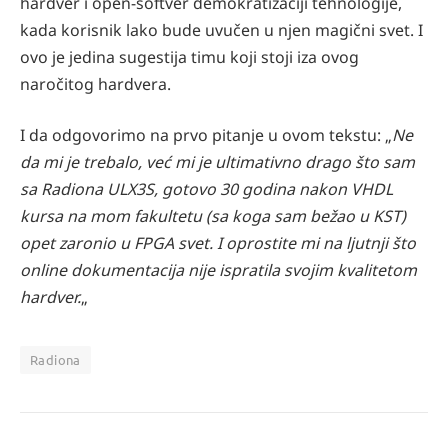
hardver i open-softver demokratizaciji tehnologije,
kada korisnik lako bude uvučen u njen magični svet. I
ovo je jedina sugestija timu koji stoji iza ovog
naročitog hardvera.
I da odgovorimo na prvo pitanje u ovom tekstu: „
Ne
da mi je trebalo, već mi je ultimativno drago što sam
sa Radiona ULX3S, gotovo 30 godina nakon VHDL
kursa na mom fakultetu (sa koga sam bežao u KST)
opet zaronio u FPGA svet. I oprostite mi na ljutnji što
online dokumentacija nije ispratila svojim kvalitetom
hardver.
„
Radiona