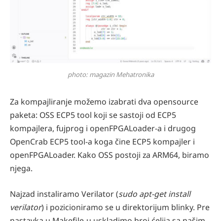
photo: magazin Mehatronika
Za kompajliranje možemo izabrati dva opensource
paketa: OSS ECP5 tool koji se sastoji od ECP5
kompajlera, fujprog i openFPGALoader-a i drugog
OpenCrab ECP5 tool-a koga čine ECP5 kompajler i
openFPGALoader. Kako OSS postoji za ARM64, biramo
njega.
Najzad instaliramo Verilator (
sudo apt-get install
verilator
) i pozicioniramo se u direktorijum blinky. Pre
nastavka u Makefile-u uskladimo broj ćelija sa našim