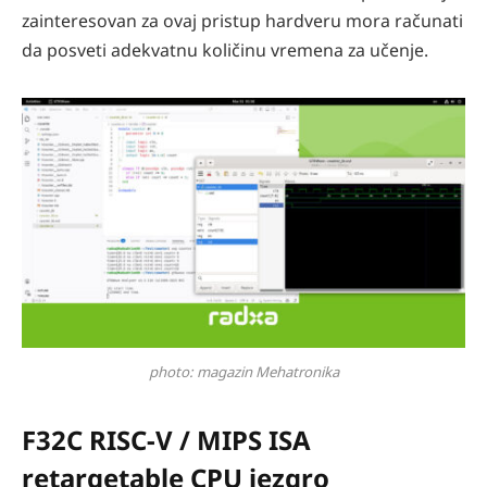
zainteresovan za ovaj pristup hardveru mora računati
da posveti adekvatnu količinu vremena za učenje.
photo: magazin Mehatronika
F32C RISC-V / MIPS ISA
retargetable CPU jezgro