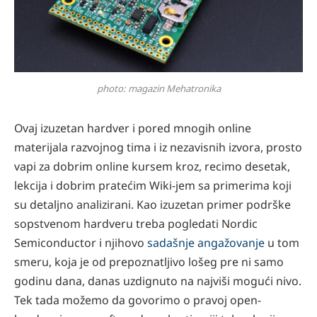
photo: magazin Mehatronika
Ovaj izuzetan hardver i pored mnogih online
materijala razvojnog tima i iz nezavisnih izvora, prosto
vapi za dobrim online kursem kroz, recimo desetak,
lekcija i dobrim pratećim Wiki-jem sa primerima koji
su detaljno analizirani. Kao izuzetan primer podrške
sopstvenom hardveru treba pogledati Nordic
Semiconductor i njihovo
sadašnje angažovanje
u tom
smeru, koja je od prepoznatljivo lošeg pre ni samo
godinu dana, danas uzdignuto na najviši mogući nivo.
Tek tada možemo da govorimo o pravoj open-