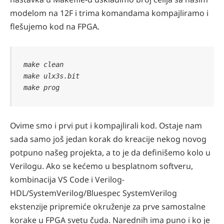
modelom na 12F i trima komandama kompajliramo i
flešujemo kod na FPGA.
make clean

make ulx3s.bit

make prog
Ovime smo i prvi put i kompajlirali kod. Ostaje nam
sada samo još jedan korak do kreacije nekog novog
potpuno našeg projekta, a to je da definišemo kolo u
Verilogu. Ako se kećemo u besplatnom softveru,
kombinacija VS Code i Verilog-
HDL/SystemVerilog/Bluespec SystemVerilog
ekstenzije pripremiće okruženje za prve samostalne
korake u FPGA svetu čuda. Narednih ima puno i ko je