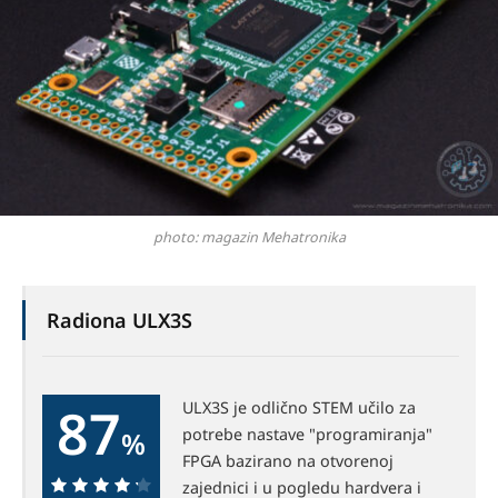
photo: magazin Mehatronika
Radiona ULX3S
87
ULX3S je odlično STEM učilo za
potrebe nastave "programiranja"
%
FPGA bazirano na otvorenoj
zajednici i u pogledu hardvera i