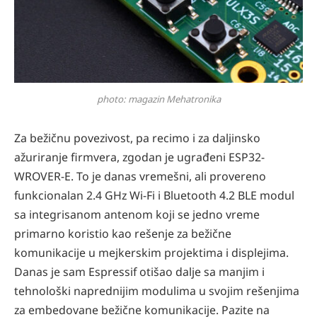
photo: magazin Mehatronika
Za bežičnu povezivost, pa recimo i za daljinsko
ažuriranje firmvera, zgodan je ugrađeni ESP32-
WROVER-E. To je danas vremešni, ali provereno
funkcionalan 2.4 GHz Wi-Fi i Bluetooth 4.2 BLE modul
sa integrisanom antenom koji se jedno vreme
primarno koristio kao rešenje za bežične
komunikacije u mejkerskim projektima i displejima.
Danas je sam Espressif otišao dalje sa manjim i
tehnološki naprednijim modulima u svojim rešenjima
za embedovane bežične komunikacije. Pazite na