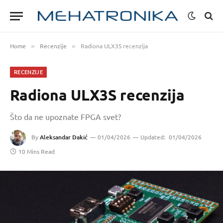
Home
Recenzije
Radiona ULX3S recenzija
»
»
RECENZIJE
Radiona ULX3S recenzija
Što da ne upoznate FPGA svet?
By
Aleksandar Dakić
01/04/2026
Updated:
01/04/2026
10 Mins Read