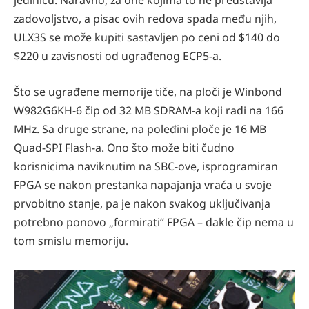
jedinicu. Naravno, za one kojima to ne predstavlja
zadovoljstvo, a pisac ovih redova spada među njih,
ULX3S se može kupiti sastavljen po ceni od $140 do
$220 u zavisnosti od ugrađenog ECP5-a.
Što se ugrađene memorije tiče, na ploči je Winbond
W982G6KH-6 čip od 32 MB SDRAM-a koji radi na 166
MHz. Sa druge strane, na poleđini ploče je 16 MB
Quad-SPI Flash-a. Ono što može biti čudno
korisnicima naviknutim na SBC-ove, isprogramiran
FPGA se nakon prestanka napajanja vraća u svoje
prvobitno stanje, pa je nakon svakog uključivanja
potrebno ponovo „formirati“ FPGA – dakle čip nema u
tom smislu memoriju.