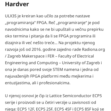
Hardver
ULX3S je kreiran kao učilo za potrebe nastave
„programiranja“ FPGA. Reč „programiranje“ je pod
navodnicima kako se ne bi upuštali u večnu prepirku
oko termina i pitanja da li se FPGA programira ili
dizajnira ili već nešto treće… Na projektu njenog
razvoja još od 2016. godine zajedno rade Radiona.org
/ Zagreb Makerspace i FER – Faculty of Electrical
Engineering and Computing – University of Zagreb i
ona je danas pored svoje STEM namena i jedna od
najuvaženijih FPGA platformi među mejkerima i
entuzijastima, ali i profesionalcima.
U njenoj osnovi je čip iz Lattice Semiconductor ECP5
serije i proizvodi se u četiri verzije u zavisnosti od
njega: ECP5 12F, ECP5 25F, ECP5 45F i ECP5 85F koji se