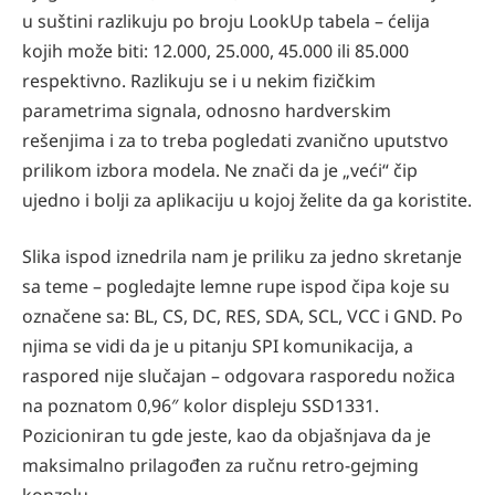
u suštini razlikuju po broju LookUp tabela – ćelija
kojih može biti: 12.000, 25.000, 45.000 ili 85.000
respektivno. Razlikuju se i u nekim fizičkim
parametrima signala, odnosno hardverskim
rešenjima i za to treba pogledati zvanično uputstvo
prilikom izbora modela. Ne znači da je „veći“ čip
ujedno i bolji za aplikaciju u kojoj želite da ga koristite.
Slika ispod iznedrila nam je priliku za jedno skretanje
sa teme – pogledajte lemne rupe ispod čipa koje su
označene sa: BL, CS, DC, RES, SDA, SCL, VCC i GND. Po
njima se vidi da je u pitanju SPI komunikacija, a
raspored nije slučajan – odgovara rasporedu nožica
na poznatom 0,96″ kolor displeju SSD1331.
Pozicioniran tu gde jeste, kao da objašnjava da je
maksimalno prilagođen za ručnu retro-gejming