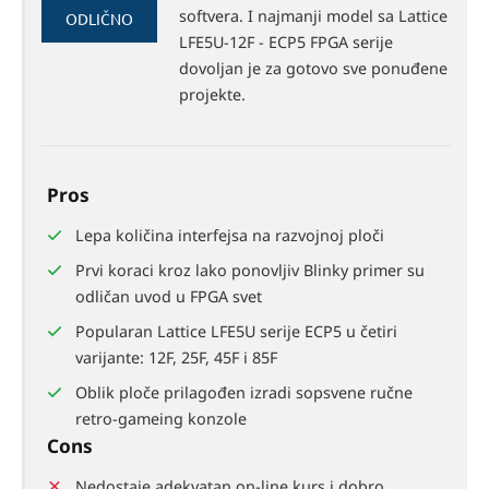
87%
softvera. I najmanji model sa Lattice
ODLIČNO
LFE5U-12F - ECP5 FPGA serije
dovoljan je za gotovo sve ponuđene
projekte.
Pros
Lepa količina interfejsa na razvojnoj ploči
Prvi koraci kroz lako ponovljiv Blinky primer su
odličan uvod u FPGA svet
Popularan Lattice LFE5U serije ECP5 u četiri
varijante: 12F, 25F, 45F i 85F
Oblik ploče prilagođen izradi sopsvene ručne
retro-gameing konzole
Cons
Nedostaje adekvatan on-line kurs i dobro