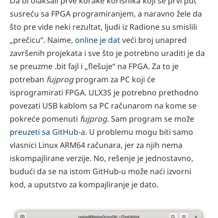
Da bi olakšali prve korake korisnika koji se prvi put
susreću sa FPGA programiranjem, a naravno žele da
što pre vide neki rezultat, ljudi iz Radione su smislili
„prečicu“. Naime,
online je dat
veći broj unapred
završenih projekata i sve što je potrebno uraditi je da
se preuzme .bit fajl i „flešuje“ na FPGA. Za to je
potreban
fujprog
program za PC koji će
isprogramirati FPGA. ULX3S je potrebno prethodno
povezati USB kablom sa PC računarom na kome se
pokreće pomenuti
fujprog
. Sam program se može
preuzeti sa GitHub
-a. U problemu mogu biti samo
vlasnici Linux ARM64 računara, jer za njih nema
iskompajlirane verzije. No, rešenje je jednostavno,
budući da se na istom GitHub-u može naći izvorni
kod, a uputstvo za kompajliranje je dato.