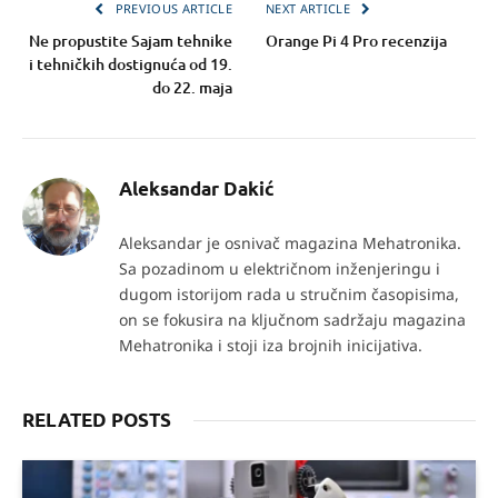
PREVIOUS ARTICLE
NEXT ARTICLE
Ne propustite Sajam tehnike
Orange Pi 4 Pro recenzija
i tehničkih dostignuća od 19.
do 22. maja
Aleksandar Dakić
Aleksandar je osnivač magazina Mehatronika.
Sa pozadinom u električnom inženjeringu i
dugom istorijom rada u stručnim časopisima,
on se fokusira na ključnom sadržaju magazina
Mehatronika i stoji iza brojnih inicijativa.
RELATED POSTS