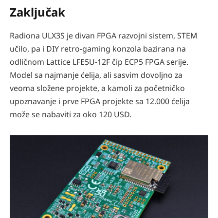
Zaključak
Radiona ULX3S je divan FPGA razvojni sistem, STEM
učilo, pa i DIY retro-gaming konzola bazirana na
odličnom Lattice LFE5U-12F čip ECP5 FPGA serije.
Model sa najmanje ćelija, ali sasvim dovoljno za
veoma složene projekte, a kamoli za početničko
upoznavanje i prve FPGA projekte sa 12.000 ćelija
može se nabaviti za oko 120 USD.