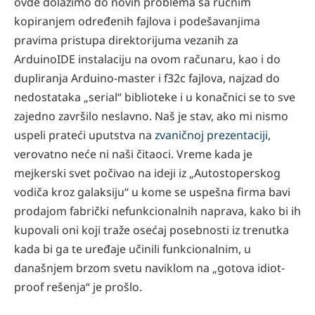
ovde dolazimo do novih problema sa ručnim
kopiranjem određenih fajlova i podešavanjima
pravima pristupa direktorijuma vezanih za
ArduinoIDE instalaciju na ovom računaru, kao i do
dupliranja Arduino-master i f32c fajlova, najzad do
nedostataka „serial“ biblioteke i u konačnici se to sve
zajedno završilo neslavno. Naš je stav, ako mi nismo
uspeli prateći uputstva na
zvaničnoj prezentaciji
,
verovatno neće ni naši čitaoci. Vreme kada je
mejkerski svet počivao na ideji iz „Autostoperskog
vodiča kroz galaksiju“ u kome se uspešna firma bavi
prodajom fabrički nefunkcionalnih naprava, kako bi ih
kupovali oni koji traže osećaj posebnosti iz trenutka
kada bi ga te uređaje učinili funkcionalnim, u
današnjem brzom svetu naviklom na „gotova idiot-
proof rešenja“ je prošlo.