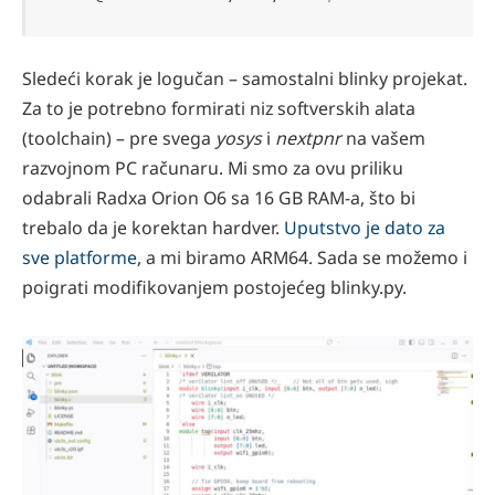
Sledeći korak je logučan – samostalni blinky projekat.
Za to je potrebno formirati niz softverskih alata
(toolchain) – pre svega
yosys
i
nextpnr
na vašem
razvojnom PC računaru. Mi smo za ovu priliku
odabrali Radxa Orion O6 sa 16 GB RAM-a, što bi
trebalo da je korektan hardver.
Uputstvo je dato za
sve platforme
, a mi biramo ARM64. Sada se možemo i
poigrati modifikovanjem postojećeg blinky.py.