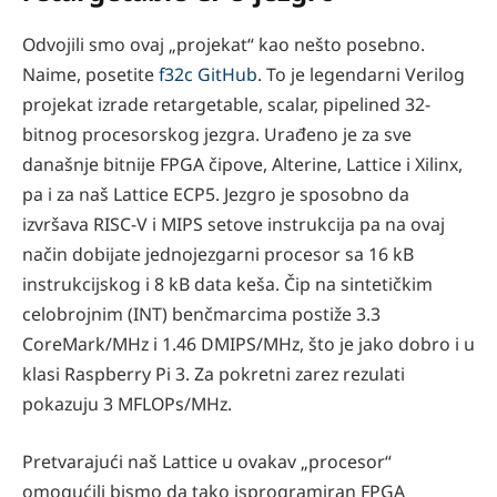
Odvojili smo ovaj „projekat“ kao nešto posebno.
Naime, posetite
f32c GitHub
. To je legendarni Verilog
projekat izrade retargetable, scalar, pipelined 32-
bitnog procesorskog jezgra. Urađeno je za sve
današnje bitnije FPGA čipove, Alterine, Lattice i Xilinx,
pa i za naš Lattice ECP5. Jezgro je sposobno da
izvršava RISC-V i MIPS setove instrukcija pa na ovaj
način dobijate jednojezgarni procesor sa 16 kB
instrukcijskog i 8 kB data keša. Čip na sintetičkim
celobrojnim (INT) benčmarcima postiže 3.3
CoreMark/MHz i 1.46 DMIPS/MHz, što je jako dobro i u
klasi Raspberry Pi 3. Za pokretni zarez rezulati
pokazuju 3 MFLOPs/MHz.
Pretvarajući naš Lattice u ovakav „procesor“
omogućili bismo da tako isprogramiran FPGA