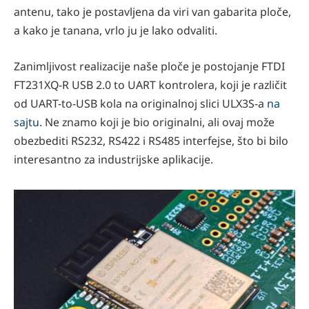
antenu, tako je postavljena da viri van gabarita ploče,
a kako je tanana, vrlo ju je lako odvaliti.
Zanimljivost realizacije naše ploče je postojanje FTDI
FT231XQ-R USB 2.0 to UART kontrolera, koji je različit
od UART-to-USB kola na originalnoj slici ULX3S-a
na
sajtu
. Ne znamo koji je bio originalni, ali ovaj može
obezbediti RS232, RS422 i RS485 interfejse, što bi bilo
interesantno za industrijske aplikacije.