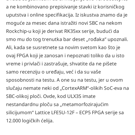
a ne kombinovano prepisivanje stavki iz korisničkog
uputstva i online specifikacija. Iz iskustva znamo da je
moguće za mesec dana istražiti novi SBC na nekom
Rockchip-u koji je derivat RK35xx serije, budući da
smo mu do tog trenutka bar deset „rođaka“ upoznali.
Ali, kada se susretnete sa novim svetom kao što je
ovaj FPGA koji je zanosan i nepoznati toliko da u isto
vreme i privlači i zastrašuje, shvatite da ne pišete
samo recenziju o uređaju, već i da su vaše
sposobnosti na testu. A one su na testu, jer u ovom
slučaju nemate neki od „CortexARM“-olikih SoC-eva na
SBC-olikoj ploči. Ovde, kod ULX3S imate
nestandardnu ploču sa „metamorfozirajućim
silicijumom“ Lattice LFE5U-12F – ECP5 FPGA serije sa
12.000 logičkih ćelija.