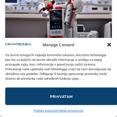
Manage Consent
Da bismo omogućili najbolje korisničko iskustvo, koristimo tehnologije
ZMROBO Innovation Storm recenzija
kao što su kolačići da bismo obradili informacije o uređaju sa kojeg
pristupate sajtu, kao i informacije o posećivanju naših stranica.
31/07/2026
Prihvatanje naše upotrebe ovih tehnologija znači da nam dozvoljavate da
obradimo ove podatke. Odbijanje ili kasnije opozivanje pristanka može
9.5
dovesti do prestanka rada određenih funkcija sajta.
PRIHVATAM
Politika kolačića
Politika privatnosti