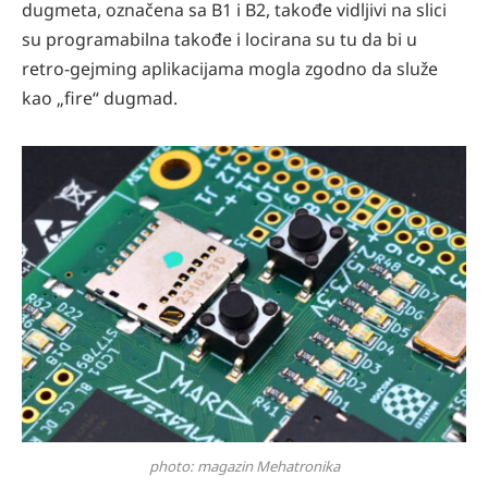
dugmeta, označena sa B1 i B2, takođe vidljivi na slici
su programabilna takođe i locirana su tu da bi u
retro-gejming aplikacijama mogla zgodno da služe
kao „fire“ dugmad.
photo: magazin Mehatronika