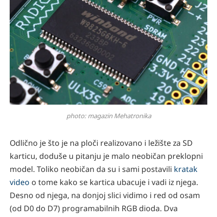
photo: magazin Mehatronika
Odlično je što je na ploči realizovano i ležište za SD
karticu, doduše u pitanju je malo neobičan preklopni
model. Toliko neobičan da su i sami postavili
kratak
video
o tome kako se kartica ubacuje i vadi iz njega.
Desno od njega, na donjoj slici vidimo i red od osam
(od D0 do D7) programabilnih RGB dioda. Dva