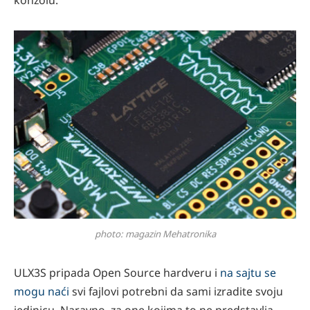
konzolu.
photo: magazin Mehatronika
ULX3S pripada Open Source hardveru i
na sajtu se
mogu naći
svi fajlovi potrebni da sami izradite svoju