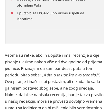
oformljen Wiki
Uputstvo za FPGArduino nismo uspeli da
ispratimo
Veoma su retke, ako ih uopšte i ima, recenzije u čije
pisanje ulazimo nakon više od dve godine od prijema
jedinice. Priznajem da sam bar deset puta u tom
periodu pitao sebe:
„A šta ti je uopšte ovo trebalo?“
.
Ovo pitanje i inače sebi postavim, ali nikada do sada
ga nisam postavio zbog sebe, a ne zbog uređaja.
Naime, da bi se napisala recenzija, bar je takvo pravilo
u našoj redakciji, mora se provesti dovoljno vremena
u radu sa jedinicom da bi mišljenje bilo verodostojno,