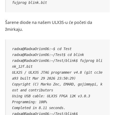
fujprog blink.bit 
Šarene diode na našem ULX3S-u će početi da
žmirkaju.
radxa@RadxaOrionO6:~$ cd Test

radxa@RadxaOrionO6:~/Test$ cd blink

radxa@RadxaOrionO6:~/Test/blink$ fujprog bli
nk_12f.bit

ULX2S / ULX3S JTAG programmer v4.8 (git cc3e
a93 built Mar 29 2026 23:50:29)

Copyright (C) Marko Zec, EMARD, gojimmypi, k
ost and contributors

Using USB cable: ULX3S FPGA 12K v3.0.3

Programming: 100%

Completed in 8.11 seconds.

radxa@RadxaOrionO6:~/Test/blink$