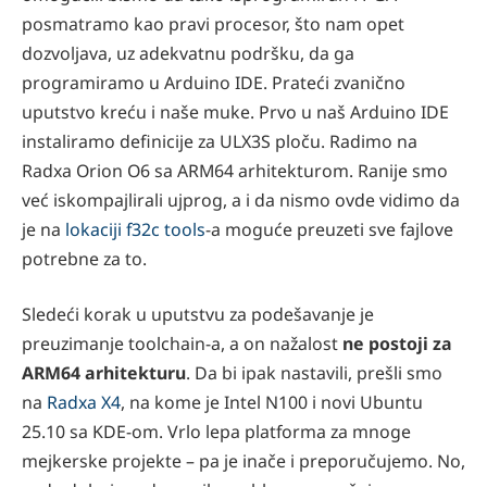
posmatramo kao pravi procesor, što nam opet
dozvoljava, uz adekvatnu podršku, da ga
programiramo u Arduino IDE. Prateći zvanično
uputstvo kreću i naše muke. Prvo u naš Arduino IDE
instaliramo definicije za ULX3S ploču. Radimo na
Radxa Orion O6 sa ARM64 arhitekturom. Ranije smo
već iskompajlirali ujprog, a i da nismo ovde vidimo da
je na
lokaciji f32c tools
-a moguće preuzeti sve fajlove
potrebne za to.
Sledeći korak u uputstvu za podešavanje je
preuzimanje toolchain-a, a on nažalost
ne postoji za
ARM64 arhitekturu
. Da bi ipak nastavili, prešli smo
na
Radxa X4
, na kome je Intel N100 i novi Ubuntu
25.10 sa KDE-om. Vrlo lepa platforma za mnoge
mejkerske projekte – pa je inače i preporučujemo. No,