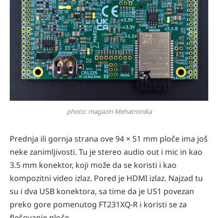
photo: magazin Mehatronika
Prednja ili gornja strana ove 94 × 51 mm ploče ima još
neke zanimljivosti. Tu je stereo audio out i mic in kao
3.5 mm konektor, koji može da se koristi i kao
kompozitni video izlaz. Pored je HDMI izlaz. Najzad tu
su i dva USB konektora, sa time da je US1 povezan
preko gore pomenutog FT231XQ-R i koristi se za
flešovanje ploče.