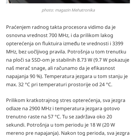
photo: magazin Mehatronika
Praćenjem radnog takta procesora vidimo da je
osnovna vrednost 700 MHz, i da prilikom lakog
opterećenja on fluktuira između te vrednosti i 3399
MHz, bez uočljivog pravila. Potrošnja u tom trenutku
na ploči sa SSD-om je stabilnih 8.73 W (9.7 W pokazuje
naš merač snage, ali računamo da je efikasnost
napajanja 90 %). Temperatura jezgara u tom stanju je
max. 32 °C pri temperaturi prostorije od 24 °C.
Prilikom kratkotrajnog stres opterećenja, sva jezgra
odlaze na 2900 MHz i temperatura jezgara gotovo
trenutno raste na 57 °C. Tu se zadržava oko 20
sekundi. Potrošnja u tom periodu je 18 W (20 W
mereno pre napajanja). Nakon tog perioda, sva jezgra