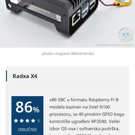
photo: magazin Mehatronika
Radxa X4
86
x86 SBC u formatu Raspberry Pi B
modela baziran na Intel N100
%
procesoru, sa 40 pinskim GPIO koga
kontroliše ugrađeni RP2040. Veliki
86%
izbor OS-ova i softverska podrška,
ODLIČNO