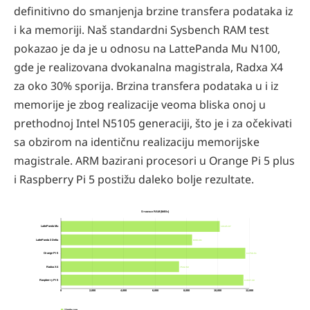
definitivno do smanjenja brzine transfera podataka iz
i ka memoriji. Naš standardni Sysbench RAM test
pokazao je da je u odnosu na LattePanda Mu N100,
gde je realizovana dvokanalna magistrala, Radxa X4
za oko 30% sporija. Brzina transfera podataka u i iz
memorije je zbog realizacije veoma bliska onoj u
prethodnoj Intel N5105 generaciji, što je i za očekivati
sa obzirom na identičnu realizaciju memorijske
magistrale. ARM bazirani procesori u Orange Pi 5 plus
i Raspberry Pi 5 postižu daleko bolje rezultate.
Sysbench RAM (MiB/s)
10125.97
LattePanda Mu
8363.81
LattePanda 3 Delta
11756.51
Orange Pi 5
7532.50
Radxa X4
11637.30
Raspberry Pi 5
0
2,000
4,000
6,000
8,000
10,000
12,000
Single-core