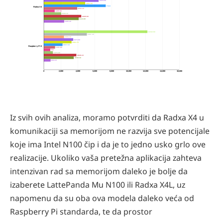
6479.50
4891.60
7318
Radxa X4
3943.10
1285.50
2049.10
4426.60
4124.80
2405.30
12242.60
5087.40
2384.10
3473.80
3281.70
2217.10
Raspberry Pi 5
1331.80
764
1076.80
3846.10
3539.30
804.10
0
2,000
4,000
6,000
8,000
10,000
12,000
14,000
16,000
Iz svih ovih analiza, moramo potvrditi da Radxa X4 u
komunikaciji sa memorijom ne razvija sve potencijale
koje ima Intel N100 čip i da je to jedno usko grlo ove
realizacije. Ukoliko vaša pretežna aplikacija zahteva
intenzivan rad sa memorijom daleko je bolje da
izaberete LattePanda Mu N100 ili Radxa X4L, uz
napomenu da su oba ova modela daleko veća od
Raspberry Pi standarda, te da prostor