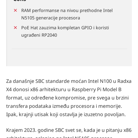
RAM performanse na nivou prethodne Intel
N5105 generacije procesora
PoE Hat zauzima kompletan GPIO i koristi
ugrađeni RP2040
Za današnje SBC standarde moćan Intel N100 u Radxa
X4 donosi x86 arhitekturu u Raspberry Pi Model B
format, uz određene kompromise, pre svega u brzini
transfera podataka između procesora i memorije.
Ipak, krajnji utisak koji ostavlja je izuzetno povoljan.
Krajem 2023. godine SBC svet se, kada je u pitanju x86