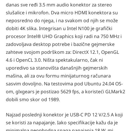
danas sve ređi 3.5 mm audio konektor za stereo
slušalice i mikrofon. Dva micro HDMI konektora su
neposredno do njega, i na svakom od njih se može
dobiti 4K slika. Integrisan u Intel N100 je grafički
procesor Intel® UHD Graphics koji radi na 750 MHz i
zadovoljava desktop potrebe i bazične gejmerske
zahteve svojom podrškom za: DirectX 12.1, OpenGL
4.6 i OpenCL 3.0. Ništa spektakularno, čak ni
uporedivo sa stanovišta današnjih gejmerskih
mašina, ali za ovu formu minijaturnog računara
sasvim dovoljno. Na testovima pod Ubuntu 24.04 OS-
om, glxgears je postizao 5629 fps, a koristeći GLMark2
dobili smo skor od 1989.
Najzad poslednji konektor je USB-C PD 12 V/2.5 A koji
se koristi za napajanje. Iako specifikacije kažu da je
minimalna neophodna snaga napajanja 18 W, mi