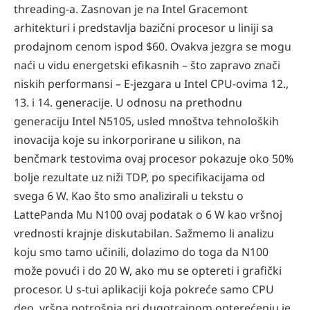
threading-a. Zasnovan je na Intel Gracemont
arhitekturi i predstavlja bazični procesor u liniji sa
prodajnom cenom ispod $60. Ovakva jezgra se mogu
naći u vidu energetski efikasnih – što zapravo znači
niskih performansi – E-jezgara u Intel CPU-ovima 12.,
13. i 14. generacije. U odnosu na prethodnu
generaciju Intel N5105, usled mnoštva tehnoloških
inovacija koje su inkorporirane u silikon, na
benčmark testovima ovaj procesor pokazuje oko 50%
bolje rezultate uz niži TDP, po specifikacijama od
svega 6 W. Kao što smo analizirali u tekstu o
LattePanda Mu N100 ovaj podatak o 6 W kao vršnoj
vrednosti krajnje diskutabilan. Sažmemo li analizu
koju smo tamo učinili, dolazimo do toga da N100
može povući i do 20 W, ako mu se optereti i grafički
procesor. U s-tui aplikaciji koja pokreće samo CPU
deo, vršna potrošnja pri dugotrajnom opterećenju je