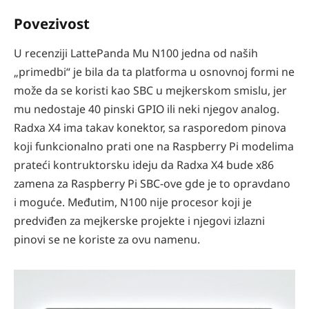
Povezivost
U recenziji LattePanda Mu N100 jedna od naših
„primedbi“ je bila da ta platforma u osnovnoj formi ne
može da se koristi kao SBC u mejkerskom smislu, jer
mu nedostaje 40 pinski GPIO ili neki njegov analog.
Radxa X4 ima takav konektor, sa rasporedom pinova
koji funkcionalno prati one na Raspberry Pi modelima
prateći kontruktorsku ideju da Radxa X4 bude x86
zamena za Raspberry Pi SBC-ove gde je to opravdano
i moguće. Međutim, N100 nije procesor koji je
predviđen za mejkerske projekte i njegovi izlazni
pinovi se ne koriste za ovu namenu.