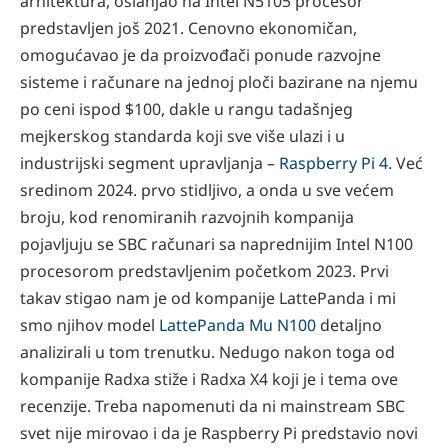
arhitektura, oslanjao na Intel N5105 procesor
predstavljen još 2021. Cenovno ekonomičan,
omogućavao je da proizvođači ponude razvojne
sisteme i računare na jednoj ploči bazirane na njemu
po ceni ispod $100, dakle u rangu tadašnjeg
mejkerskog standarda koji sve više ulazi i u
industrijski segment upravljanja –
Raspberry Pi 4
. Već
sredinom 2024. prvo stidljivo, a onda u sve većem
broju, kod renomiranih razvojnih kompanija
pojavljuju se SBC računari sa naprednijim Intel N100
procesorom predstavljenim početkom 2023. Prvi
takav stigao nam je od kompanije LattePanda i mi
smo njihov model
LattePanda Mu N100
detaljno
analizirali u tom trenutku. Nedugo nakon toga od
kompanije Radxa stiže i Radxa X4 koji je i tema ove
recenzije. Treba napomenuti da ni mainstream SBC
svet nije mirovao i da je Raspberry Pi predstavio novi