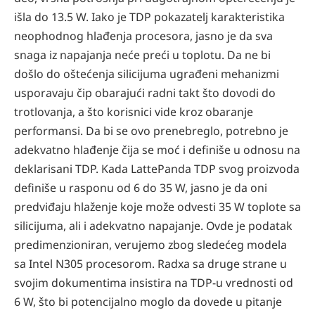
išla do 13.5 W. Iako je TDP pokazatelj karakteristika
neophodnog hlađenja procesora, jasno je da sva
snaga iz napajanja neće preći u toplotu. Da ne bi
došlo do oštećenja silicijuma ugrađeni mehanizmi
usporavaju čip obarajući radni takt što dovodi do
trotlovanja, a što korisnici vide kroz obaranje
performansi. Da bi se ovo prenebreglo, potrebno je
adekvatno hlađenje čija se moć i definiše u odnosu na
deklarisani TDP. Kada LattePanda TDP svog proizvoda
definiše u rasponu od 6 do 35 W, jasno je da oni
predviđaju hlaženje koje može odvesti 35 W toplote sa
silicijuma, ali i adekvatno napajanje. Ovde je podatak
predimenzioniran, verujemo zbog sledećeg modela
sa Intel N305 procesorom. Radxa sa druge strane u
svojim dokumentima insistira na TDP-u vrednosti od
6 W, što bi potencijalno moglo da dovede u pitanje