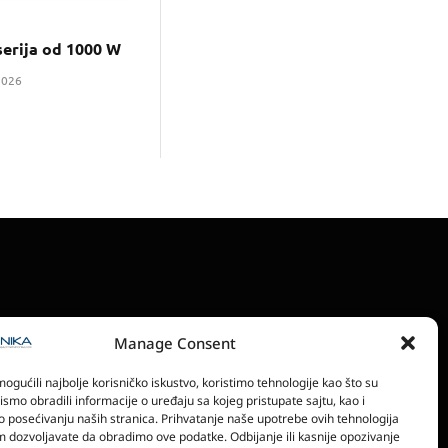
erija od 1000 W
2026
Manage Consent
RONSKA IZDANJA
POLITIKA PRIVATNOSTI
gućili najbolje korisničko iskustvo, koristimo tehnologije kao što su
bismo obradili informacije o uređaju sa kojeg pristupate sajtu, kao i
o posećivanju naših stranica. Prihvatanje naše upotrebe ovih tehnologija
 dozvoljavate da obradimo ove podatke. Odbijanje ili kasnije opozivanje