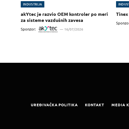
INDUSTRIJA
INDUS
akYtec je razvio OEM kontroler po meri
Tinex 
za sisteme vazdušnih zavesa
Sponzo
Sponzor:
16/07/2026
UREĐIVAČKA POLITIKA
KONTAKT
MEDIA K