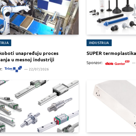
TRIJA
INDUSTRIJA
koboti unapređuju proces
SUPER termoplastik
anja u mesnoj industriji
Sponzor:
r:
22/07/2026