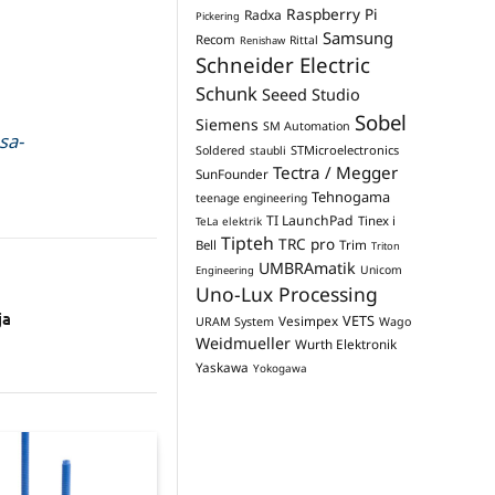
Raspberry Pi
Radxa
Pickering
Samsung
Recom
Rittal
Renishaw
Schneider Electric
Schunk
Seeed Studio
Sobel
Siemens
SM Automation
sa-
STMicroelectronics
Soldered
staubli
Tectra / Megger
SunFounder
Tehnogama
teenage engineering
TI LaunchPad
Tinex i
TeLa elektrik
Tipteh
TRC pro
Trim
Bell
Triton
UMBRAmatik
Unicom
Engineering
Uno-Lux Processing
ja
VETS
Vesimpex
URAM System
Wago
Weidmueller
Wurth Elektronik
Yaskawa
Yokogawa