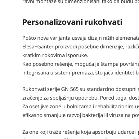
ravni montaže su dimenzionisani tako da budu po
Personalizovani rukohvati
Pošto nova varijanta usvaja dizajn nižih elemenat
Elesa+Ganter proizvodi posebne dimenzije, različit
kratkim rokovima isporuke.
Kao posebno rešenje, moguća je štampa površine r
integrisana u sistem premaza, što jača identitet 
Rukohvati serije GN 565 su standardno dostupni 
zračenje za spoljašnju upotrebu. Pored toga, dostu
Za osetljive zone u bolnicama i rehabilitacioni
efikasno smanjuje razvoj bakterija ili virusa na p
Za one koji traže rešenja koja apsorbuju udarce 