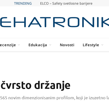
TRENDING
ELCO – Safety svetlosne barijere
ecenzije
Edukacija
Novosti
Lifestyle
čvrsto držanje
5 novim dimenzionisanim profilom, koji je izuzetno lak