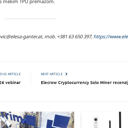
plus mekim TPU premazom.
vic@elesa-ganter.at, mob. +381 63 650 397,
https://www.ele
OUS ARTICLE
NEXT ARTICLE
26 vebinar
Elecrow Cryptocurrency Solo Miner recenzi