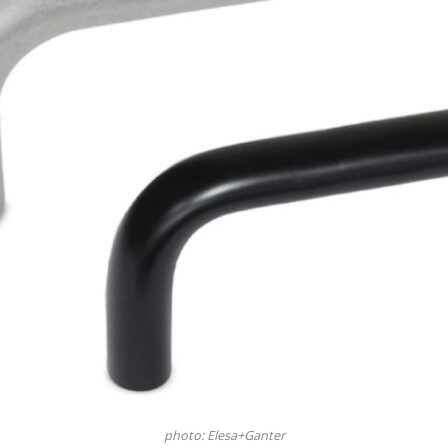
photo: Elesa+Ganter