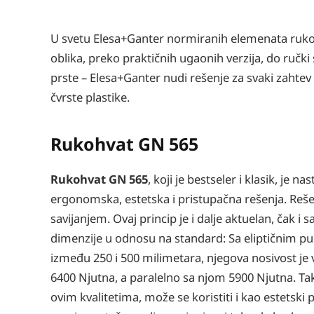
U svetu Elesa+Ganter normiranih elemenata ruko
oblika, preko praktičnih ugaonih verzija, do ručk
prste – Elesa+Ganter nudi rešenje za svaki zahtev 
čvrste plastike.
Rukohvat GN 565
Rukohvat GN 565
, koji je bestseler i klasik, je
ergonomska, estetska i pristupačna rešenja. Rešen
savijanjem. Ovaj princip je i dalje aktuelan, čak 
dimenzije u odnosu na standard: Sa eliptičnim
između 250 i 500 milimetara, njegova nosivost je
6400 Njutna, a paralelno sa njom 5900 Njutna. Tak
ovim kvalitetima, može se koristiti i kao estetski p