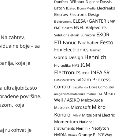
Dossis
Danfoss
DFRobot
Digilent
Eaton
Elecfreaks
Edatec
Elcom Media
Elecrow
Electronic Design
ELESA+GANTER
EMP
Elektromont
ENEL Valjevo
EP-
EMT elektro
EXOR
Solutions
ePlan
Eurocom
 Na zahtev,
Festo
ETI
Fanuc
Faulhaber
vidualne boje – sa
Fox Electronics
Gamax
Hennlich
Gomo Design
nija, koja je
ICM
Hidraulika
HMS
Electronics
INEA SR
ICOP
IvDam Process
INNOMOTICS
Control
 ultraljubičasto
Libre Computer
LattePanda
Mean
magazinMehatronika
malina314
eobrađene površine.
Well / ASIKO
Melco-Buda
mazom, koja
Mikro
Microsoft
Metronik
Kontrol
Mitsubishi Electric
Milk-V
Momentum
National
Neofyton
Instruments
Neminik
vaj rukohvat je
NVIDIA
Orange Pi
PCBWay
Olimex