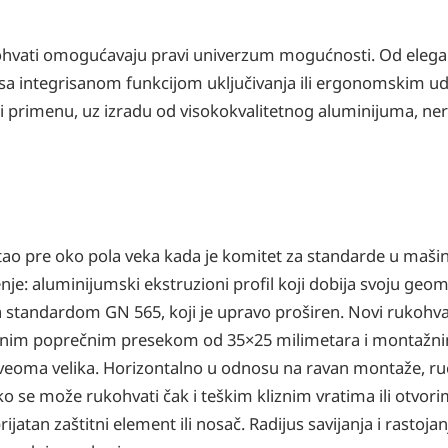
hvati omogućavaju pravi univerzum mogućnosti. Od elegan
i sa integrisanom funkcijom uključivanja ili ergonomskim u
i primenu, uz izradu od visokokvalitetnog aluminijuma, nerđ
 nastao pre oko pola veka kada je komitet za standarde u maši
je: aluminijumski ekstruzioni profil koji dobija svoju geom
i sa standardom GN 565, koji je upravo proširen. Novi rukohv
 punim poprečnim presekom od 35×25 milimetara i montaž
 veoma velika. Horizontalno u odnosu na ravan montaže, ru
o se može rukohvati čak i teškim kliznim vratima ili otvori
rijatan zaštitni element ili nosač. Radijus savijanja i rastoj