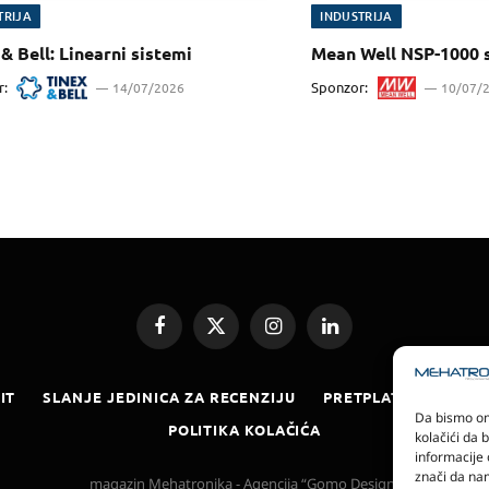
TRIJA
INDUSTRIJA
& Bell: Linearni sistemi
Mean Well NSP-1000 s
r:
Sponzor:
14/07/2026
10/07/
Facebook
X
Instagram
LinkedIn
(Twitter)
IT
SLANJE JEDINICA ZA RECENZIJU
PRETPLATA
ELEKT
Da bismo omo
POLITIKA KOLAČIĆA
kolačići da 
informacije 
znači da nam
magazin Mehatronika - Agencija “Gomo Design”