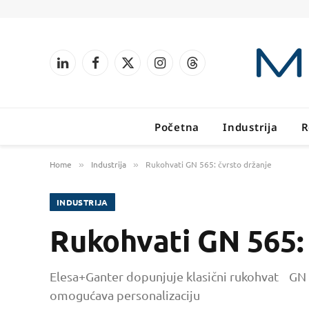
LinkedIn
Facebook
X
Instagram
Threads
(Twitter)
Početna
Industrija
R
Home
Industrija
Rukohvati GN 565: čvrsto držanje
»
»
INDUSTRIJA
Rukohvati GN 565: 
Elesa+Ganter dopunjuje klasični rukohvat GN 56
omogućava personalizaciju