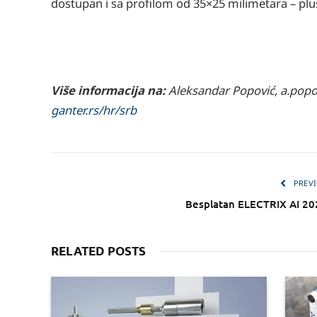
dostupan i sa profilom od 35×25 milimetara – 
Više informacija na:
Aleksandar Popović, a.popo
ganter.rs/hr/srb
PREVI
Besplatan ELECTRIX AI 20
RELATED POSTS