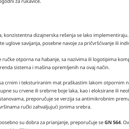
godni za rukavice.
a, konzistentna dizajnerska rešenja se lako implementiraju.
e uglove savijanja, posebne navoje za pričvršćivanje ili indi
učke otporna na habanje, sa nazivima ili logotipima kompa
brenda sistema i mašina opremljenih na ovaj način.
sa crnim i teksturiranim mat praškastim lakom otpornim na
pne su crvene ili srebrne boje laka, kao i eloksirane ili n
m ustanovama, preporučuje se verzija sa antimikrobnim pre
ovršinama ručki zahvaljujući jonima srebra.
i posebno su dobra za prianjanje, preporučuje se
GN 564
. O