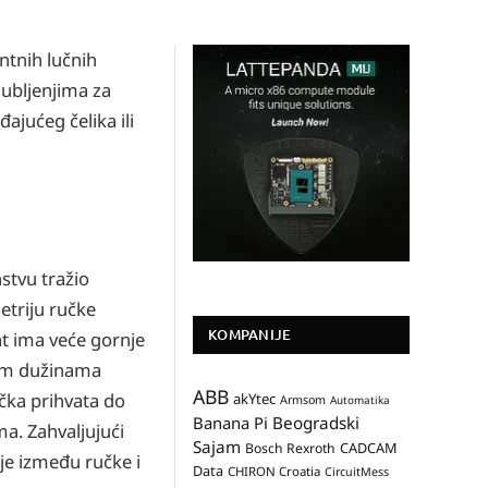
tnih lučnih
dubljenjima za
ajućeg čelika ili
nstvu tražio
etriju ručke
KOMPANIJE
at ima veće gornje
nim dužinama
ABB
čka prihvata do
akYtec
Armsom
Automatika
Banana Pi
Beogradski
ma. Zahvaljujući
Sajam
CADCAM
Bosch Rexroth
anje između ručke i
Data
CHIRON Croatia
CircuitMess