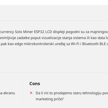
tocurrency Solo Miner ESP32 LCD displeji pogodni su za majningo
animljivije zadatke poput vizuelizacije stanja sistema ili kao data 
li pak kao edge mikrokontrolerski uređaj sa Wi-Fi i Bluetooth BLE
Cons
na ekranu
Da li mi to prodajemo staru tehnologiju po
marketing priče?