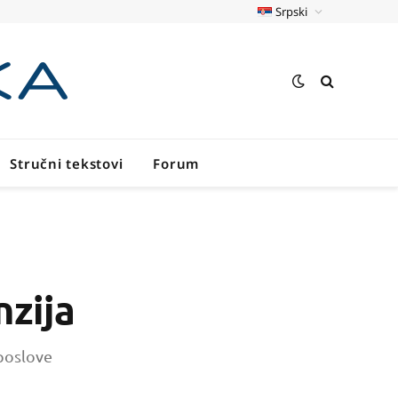
Srpski
Stručni tekstovi
Forum
nzija
 poslove