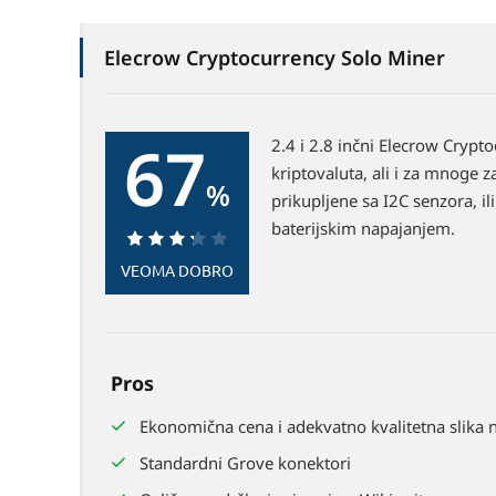
Elecrow Cryptocurrency Solo Miner
67
2.4 i 2.8 inčni Elecrow Cryp
kriptovaluta, ali i za mnoge z
%
prikupljene sa I2C senzora, i
baterijskim napajanjem.
67%
VEOMA DOBRO
Pros
Ekonomična cena i adekvatno kvalitetna slika 
Standardni Grove konektori