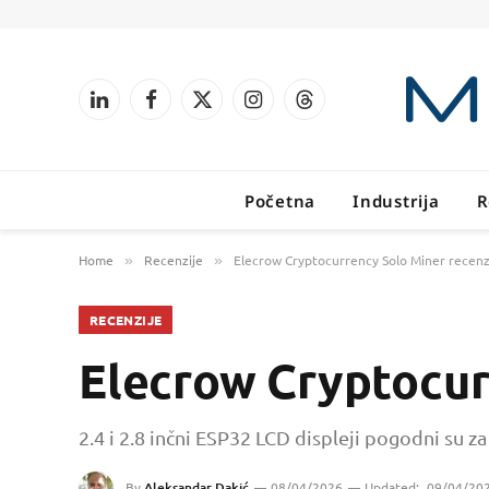
LinkedIn
Facebook
X
Instagram
Threads
(Twitter)
Početna
Industrija
R
Home
Recenzije
Elecrow Cryptocurrency Solo Miner recenz
»
»
RECENZIJE
Elecrow Cryptocur
2.4 i 2.8 inčni ESP32 LCD displeji pogodni su z
By
Aleksandar Dakić
08/04/2026
Updated:
09/04/20