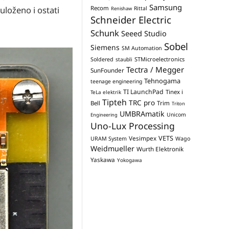
Samsung
uloženo i ostati
Recom
Rittal
Renishaw
Schneider Electric
Schunk
Seeed Studio
Sobel
Siemens
SM Automation
STMicroelectronics
Soldered
staubli
Tectra / Megger
SunFounder
Tehnogama
teenage engineering
TI LaunchPad
Tinex i
TeLa elektrik
Tipteh
TRC pro
Trim
Bell
Triton
UMBRAmatik
Unicom
Engineering
Uno-Lux Processing
VETS
Vesimpex
URAM System
Wago
Weidmueller
Wurth Elektronik
Yaskawa
Yokogawa