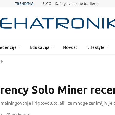
TRENDING
ELCO – Safety svetlosne barijere
ecenzije
Edukacija
Novosti
Lifestyle
ija
rency Solo Miner rece
a majningovanje kriptovaluta, ali i za mnoge zanimljivije
26
10 Mins Read