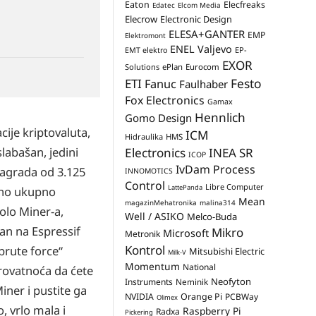
Eaton
Elecfreaks
Edatec
Elcom Media
Elecrow
Electronic Design
ELESA+GANTER
EMP
Elektromont
ENEL Valjevo
EP-
EMT elektro
EXOR
Solutions
ePlan
Eurocom
Festo
ETI
Fanuc
Faulhaber
Fox Electronics
Gamax
Hennlich
Gomo Design
ije kriptovaluta,
ICM
Hidraulika
HMS
labašan, jedini
Electronics
INEA SR
ICOP
IvDam Process
nagrada od 3.125
INNOMOTICS
Control
Libre Computer
LattePanda
pano ukupno
Mean
magazinMehatronika
malina314
olo Miner-a,
Well / ASIKO
Melco-Buda
an na Espressif
Mikro
Microsoft
Metronik
Kontrol
rute force“
Mitsubishi Electric
Milk-V
Momentum
National
erovatnoća da ćete
Neofyton
Instruments
Neminik
iner i pustite ga
NVIDIA
Orange Pi
PCBWay
Olimex
, vrlo mala i
Raspberry Pi
Radxa
Pickering