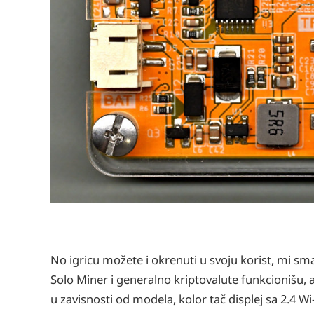
No igricu možete i okrenuti u svoju korist, mi sma
Solo Miner i generalno kriptovalute funkcionišu, a 
u zavisnosti od modela, kolor tač displej sa 2.4 