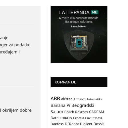
vanje
loger za podatke
 uređajem i
KOMPANIJE
ABB
akYtec
Armsom
Automatika
Banana Pi
Beogradski
d okriljem dobre
Sajam
CADCAM
Bosch Rexroth
Data
CHIRON Croatia
CircuitMess
Dossis
Danfoss
DFRobot
Digilent