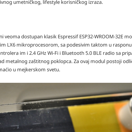
vnog umetničkog, lifestyle korisničkog izraza.
ini veoma dostupan klasik Espressif ESP32-WROOM-32E modu
tnim LX6 mikroprocesorom, sa podesivim taktom u raspon
trolera im i 2.4 GHz Wi-Fi i Bluetooth 5.0 BLE radio sa pr
znad metalnog zaštitnog poklopca. Za ovaj modul postoji odl
maćio u mejkerskom svetu.