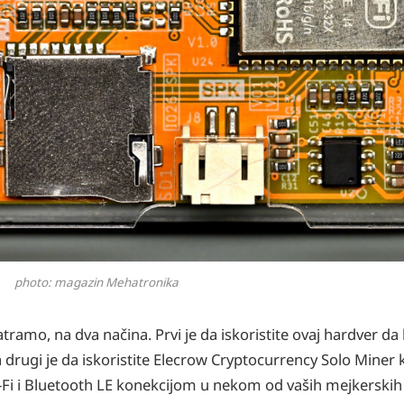
photo: magazin Mehatronika
tramo, na dva načina. Prvi je da iskoristite ovaj hardver da 
drugi je da iskoristite Elecrow Cryptocurrency Solo Miner kao
Wi-Fi i Bluetooth LE konekcijom u nekom od vaših mejkerskih