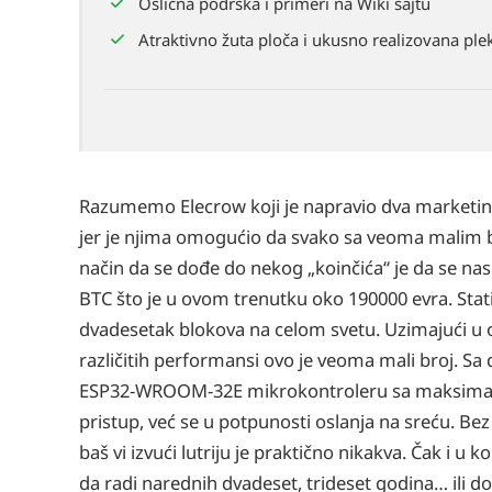
Oslična podrška i primeri na Wiki sajtu
Atraktivno žuta ploča i ukusno realizovana plek
Razumemo Elecrow koji je napravio dva marketinš
jer je njima omogućio da svako sa veoma malim bud
način da se dođe do nekog „koinčića“ je da se na
BTC što je u ovom trenutku oko 190000 evra. Stat
dvadesetak blokova na celom svetu. Uzimajući u ob
različitih performansi ovo je veoma mali broj. Sa
ESP32-WROOM-32E mikrokontroleru sa maksimalnim
pristup, već se u potpunosti oslanja na sreću. Be
baš vi izvući lutriju je praktično nikakva. Čak i u
da radi narednih dvadeset, trideset godina… ili dok