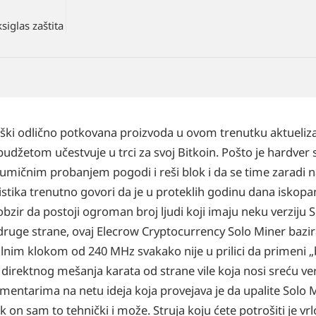
siglas zaštita
ki odlično potkovana proizvoda u ovom trenutku aktuelizac
žetom učestvuje u trci za svoj Bitkoin. Pošto je hardver s
sumičnim probanjem pogodi i reši blok i da se time zaradi 
istika trenutno govori da je u proteklih godinu dana isko
zir da postoji ogroman broj ljudi koji imaju neku verziju S
 druge strane, ovaj Elecrow Cryptocurrency Solo Miner bazir
 klokom od 240 MHz svakako nije u prilici da primeni „b
z direktnog mešanja karata od strane vile koja nosi sreću v
 komentarima na netu ideja koja provejava je da upalite Solo M
 on sam to tehnički i može. Struja koju ćete potrošiti je vrlo