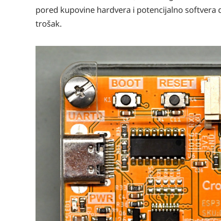
pored kupovine hardvera i potencijalno softvera d
trošak.