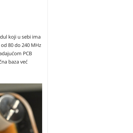
l koji u sebi ima
u od 80 do 240 MHz
ipadajućom PCB
ična baza već