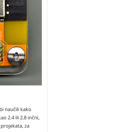
bi naučili kako
 2.4 ili 2.8 inčni,
 projekata, za