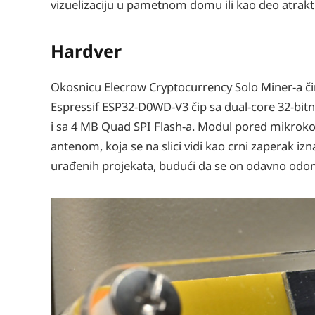
vizuelizaciju u pametnom domu ili kao deo atrakti
Hardver
Okosnicu Elecrow Cryptocurrency Solo Miner-a č
Espressif ESP32-D0WD-V3 čip sa dual-core 32-bi
i sa 4 MB Quad SPI Flash-a. Modul pored mikrokon
antenom, koja se na slici vidi kao crni zaperak i
urađenih projekata, budući da se on odavno odo