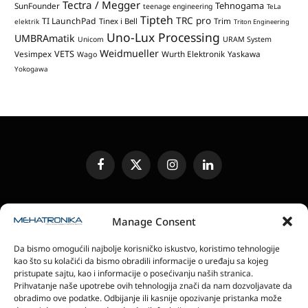
Tectra / Megger
Tehnogama
SunFounder
teenage engineering
TeLa
Tipteh
TRC pro
TI LaunchPad
Trim
Tinex i Bell
elektrik
Triton Engineering
Uno-Lux Processing
UMBRAmatik
Unicom
URAM System
Weidmueller
VETS
Vesimpex
Wurth Elektronik
Yaskawa
Wago
Yokogawa
Facebook
X
Instagram
LinkedIn
(Twitter)
UREĐIVAČKA POLITIKA
KONTAKT
MEDIA KIT
Manage Consent
SLANJE JEDINICA ZA RECENZIJU
PRETPLATA
Da bismo omogućili najbolje korisničko iskustvo, koristimo tehnologije
ELEKTRONSKA IZDANJA
POLITIKA PRIVATNOSTI
kao što su kolačići da bismo obradili informacije o uređaju sa kojeg
POLITIKA KOLAČIĆA
pristupate sajtu, kao i informacije o posećivanju naših stranica.
Prihvatanje naše upotrebe ovih tehnologija znači da nam dozvoljavate da
obradimo ove podatke. Odbijanje ili kasnije opozivanje pristanka može
magazin Mehatronika - Agencija “Gomo Design”