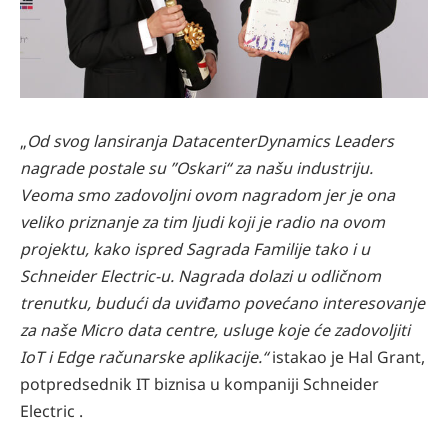
„
Od svog lansiranja DatacenterDynamics Leaders
nagrade postale su ”Oskari“ za našu industriju.
Veoma smo zadovoljni ovom nagradom jer je ona
veliko priznanje za tim ljudi koji je radio na ovom
projektu, kako ispred Sagrada Familije tako i u
Schneider Electric-u. Nagrada dolazi u odličnom
trenutku, budući da uviđamo povećano interesovanje
za naše Micro data centre, usluge koje će zadovoljiti
IoT i Edge računarske aplikacije.“
istakao je Hal Grant,
potpredsednik IT biznisa u kompaniji Schneider
Electric .