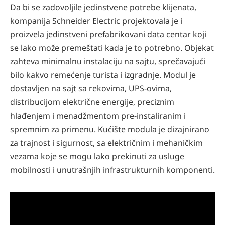
Da bi se zadovoljile jedinstvene potrebe klijenata,
kompanija Schneider Electric projektovala je i
proizvela jedinstveni prefabrikovani data centar koji
se lako može premeštati kada je to potrebno. Objekat
zahteva minimalnu instalaciju na sajtu, sprečavajući
bilo kakvo remećenje turista i izgradnje. Modul je
dostavljen na sajt sa rekovima, UPS-ovima,
distribucijom električne energije, preciznim
hlađenjem i menadžmentom pre-instaliranim i
spremnim za primenu. Kućište modula je dizajnirano
za trajnost i sigurnost, sa električnim i mehaničkim
vezama koje se mogu lako prekinuti za usluge
mobilnosti i unutrašnjih infrastrukturnih komponenti.