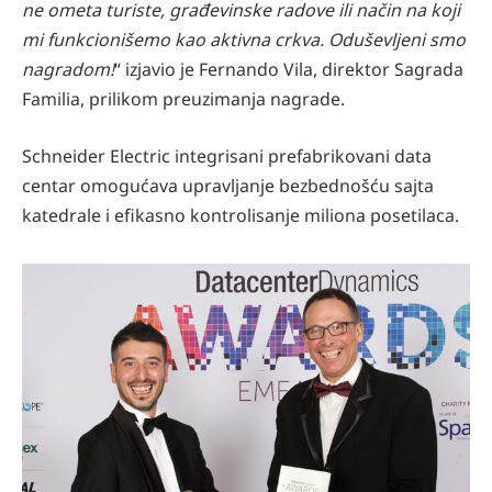
ne ometa turiste, građevinske radove ili način na koji
mi funkcionišemo kao aktivna crkva. Oduševljeni smo
nagradom!
“ izjavio je Fernando Vila, direktor Sagrada
Familia, prilikom preuzimanja nagrade.
Schneider Electric integrisani prefabrikovani data
centar omogućava upravljanje bezbednošću sajta
katedrale i efikasno kontrolisanje miliona posetilaca.