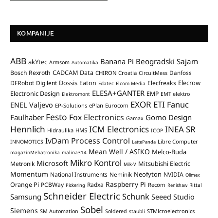
KOMPANIJE
ABB
Banana Pi
Beogradski Sajam
akYtec
Armsom
Automatika
CADCAM Data
Bosch Rexroth
Danfoss
CHIRON Croatia
CircuitMess
Dossis
Elecrow
DFRobot
Digilent
Eaton
Elecfreaks
Edatec
Elcom Media
ELESA+GANTER
Electronic Design
EMP
Elektromont
EMT elektro
EXOR ETI
Fanuc
ENEL Valjevo
EP-Solutions
ePlan
Eurocom
Festo
Fox Electronics
Faulhaber
Gomo Design
Gamax
Hennlich
ICM Electronics
INEA SR
Hidraulika
HMS
ICOP
IvDam Process Control
Libre Computer
INNOMOTICS
LattePanda
Mean Well / ASIKO
Melco-Buda
magazinMehatronika
malina314
Mikro Kontrol
Microsoft
Mitsubishi Electric
Metronik
Milk-V
Momentum
Neofyton
National Instruments
Neminik
NVIDIA
Olimex
Raspberry Pi
Orange Pi
PCBWay
Radxa
Recom
Rittal
Pickering
Renishaw
Schneider Electric
Schunk
Samsung
Seeed Studio
Sobel
Siemens
STMicroelectronics
SM Automation
Soldered
staubli