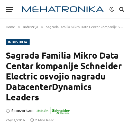
Home
Industrija
Sagrada Familia Mikro Data Centar kompanije Schneider Electric osvojio nagradu DatacenterDynamics Leaders
»
»
INDUSTRIJA
Sagrada Familia Mikro Data
Centar kompanije Schneider
Electric osvojio nagradu
DatacenterDynamics
Leaders
Sponzorisao:
26/01/2016
2 Mins Read