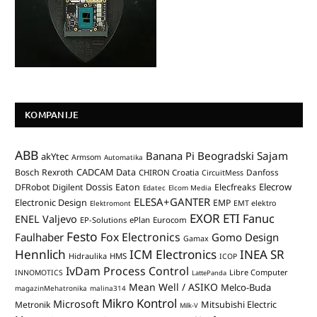
KOMPANIJE
ABB
Banana Pi
Beogradski Sajam
akYtec
Armsom
Automatika
CADCAM Data
Bosch Rexroth
Danfoss
CHIRON Croatia
CircuitMess
Dossis
Elecrow
DFRobot
Digilent
Eaton
Elecfreaks
Edatec
Elcom Media
ELESA+GANTER
Electronic Design
EMP
Elektromont
EMT elektro
EXOR ETI
Fanuc
ENEL Valjevo
EP-Solutions
ePlan
Eurocom
Festo
Fox Electronics
Faulhaber
Gomo Design
Gamax
Hennlich
ICM Electronics
INEA SR
Hidraulika
HMS
ICOP
IvDam Process Control
Libre Computer
INNOMOTICS
LattePanda
Mean Well / ASIKO
Melco-Buda
magazinMehatronika
malina314
Mikro Kontrol
Microsoft
Mitsubishi Electric
Metronik
Milk-V