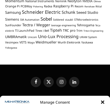
Momentum
Neofyton
National Instruments
Neminik
NVIDIA
Olimex
Raspberry Pi
Orange Pi
PCBWay
Radxa
Recom
Rittal
Pickering
Renishaw
Schneider Electric
Schunk
Samsung
Seeed Studio
Sobel
Siemens
STMicroelectronics
SM Automation
Soldered
staubli
Tectra / Megger
Tehnogama
SunFounder
teenage engineering
TeLa
Tipteh
TRC pro
TI LaunchPad
Trim
Tinex i Bell
elektrik
Triton Engineering
Uno-Lux Processing
UMBRAmatik
Unicom
URAM System
Weidmueller
VETS
Vesimpex
Wurth Elektronik
Yaskawa
Wago
Yokogawa
Facebook
X
Instagram
LinkedIn
(Twitter)
UREĐIVAČKA POLITIKA
KONTAKT
MEDIA KIT
Manage Consent
SLANJE JEDINICA ZA RECENZIJU
PRETPLATA