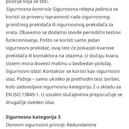
pozicije koja se štiti.
Sigurnosna kontrola:
Sigurnosna relejna jedinica se
koristi za proveru ispravnosti rada sigurnosnog
graničnog prekidača ili sigurnosnog prekidača za
vrata. Obavezno se dodatno izvode periodični testovi
funkcionisanja. Pošto se koristi samo jedan
sigurnosni prekidač, ovaj test će pokazati kvarove
prekidača ili kontaktora na izlazima. U slučaju kvara,
sistem mora dovesti mašinu u bezbedan položaj.
Sigurnosni izlazi: Kontaktor se koristi kao sigurnosni
izlaz. Pažnja – samo ukoliko je prethodni test izvršen,
kolo zadovoljava sigurnosnu kategoriju 2 u skladu sa
EN ISO 13849-1. U ostalim slučajevima preporučuje se
drugačije izveden izlaz.
Sigurnosna kategorija 3
Osnovni sigurnosni princip: Redundantne