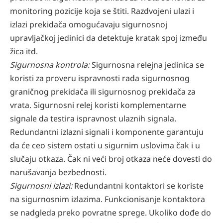
monitoring pozicije koja se štiti. Razdvojeni ulazi i
izlazi prekidača omogućavaju sigurnosnoj
upravljačkoj jedinici da detektuje kratak spoj između
žica itd.
Sigurnosna kontrola:
Sigurnosna relejna jedinica se
koristi za proveru ispravnosti rada sigurnosnog
graničnog prekidača ili sigurnosnog prekidača za
vrata. Sigurnosni relej koristi komplementarne
signale da testira ispravnost ulaznih signala.
Redundantni izlazni signali i komponente garantuju
da će ceo sistem ostati u sigurnim uslovima čak i u
slučaju otkaza. Čak ni veći broj otkaza neće dovesti do
narušavanja bezbednosti.
Sigurnosni izlazi:
Redundantni kontaktori se koriste
na sigurnosnim izlazima. Funkcionisanje kontaktora
se nadgleda preko povratne sprege. Ukoliko dođe do