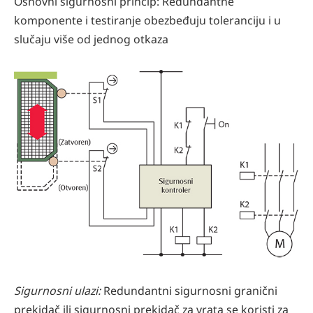
Osnovni sigurnosni princip: Redundantne
komponente i testiranje obezbeđuju toleranciju i u
slučaju više od jednog otkaza
Sigurnosni ulazi:
Redundantni sigurnosni granični
prekidač ili sigurnosni prekidač za vrata se koristi za