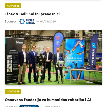
NOVOSTI
Tinex & Bell: Kaišni prenosnici
Sponzor:
01/08/2026
NOVOSTI
Osnovana fondacija za humnoidnu robotiku i AI
Sponzor:
17/07/2026