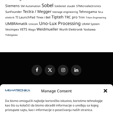
Sobel
Siemens
STMicroelectronics
SM Automation
Soldered
staubli
Tectra / Megger
Tehnogama
SunFounder
teenage engineering
TeLa
Tipteh
TRC pro
TI LaunchPad
Trim
Tinex i Bell
elektrik
Triton Engineering
Uno-Lux Processing
UMBRAmatik
Unicom
URAM System
Weidmueller
VETS
Vesimpex
Wurth Elektronik
Yaskawa
Wago
Yokogawa
Facebook
X
Instagram
LinkedIn
(Twitter)
UREĐIVAČKA POLITIKA
KONTAKT
MEDIA KIT
Manage Consent
SLANJE JEDINICA ZA RECENZIJU
PRETPLATA
Da bismo omogućili najbolje korisničko iskustvo, koristimo tehnologije
ELEKTRONSKA IZDANJA
POLITIKA PRIVATNOSTI
kao što su kolačići da bismo obradili informacije o uređaju sa kojeg
POLITIKA KOLAČIĆA
pristupate sajtu, kao i informacije o posećivanju naših stranica.