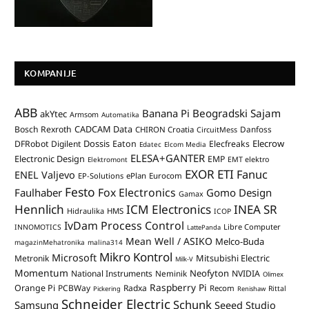
KOMPANIJE
ABB
Banana Pi
Beogradski Sajam
akYtec
Armsom
Automatika
CADCAM Data
Bosch Rexroth
Danfoss
CHIRON Croatia
CircuitMess
Dossis
Elecrow
DFRobot
Digilent
Eaton
Elecfreaks
Edatec
Elcom Media
ELESA+GANTER
Electronic Design
EMP
Elektromont
EMT elektro
EXOR ETI
Fanuc
ENEL Valjevo
EP-Solutions
ePlan
Eurocom
Festo
Fox Electronics
Faulhaber
Gomo Design
Gamax
Hennlich
ICM Electronics
INEA SR
Hidraulika
HMS
ICOP
IvDam Process Control
Libre Computer
INNOMOTICS
LattePanda
Mean Well / ASIKO
Melco-Buda
magazinMehatronika
malina314
Mikro Kontrol
Microsoft
Mitsubishi Electric
Metronik
Milk-V
Momentum
Neofyton
National Instruments
Neminik
NVIDIA
Olimex
Raspberry Pi
Orange Pi
PCBWay
Radxa
Recom
Rittal
Pickering
Renishaw
Schneider Electric
Schunk
Samsung
Seeed Studio