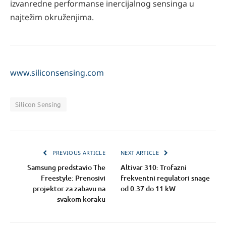
izvanredne performanse inercijalnog sensinga u
najtežim okruženjima.
www.siliconsensing.com
Silicon Sensing
PREVIOUS ARTICLE
NEXT ARTICLE
Samsung predstavio The
Altivar 310: Trofazni
Freestyle: Prenosivi
frekventni regulatori snage
projektor za zabavu na
od 0.37 do 11 kW
svakom koraku