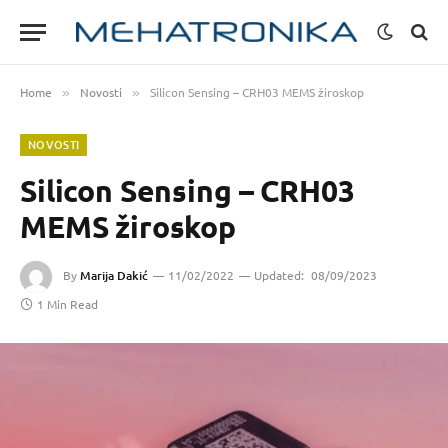
Home
Novosti
Silicon Sensing – CRH03 MEMS žiroskop
»
»
NOVOSTI
Silicon Sensing – CRH03
MEMS žiroskop
By
Marija Dakić
11/02/2022
Updated:
08/09/2023
1 Min Read