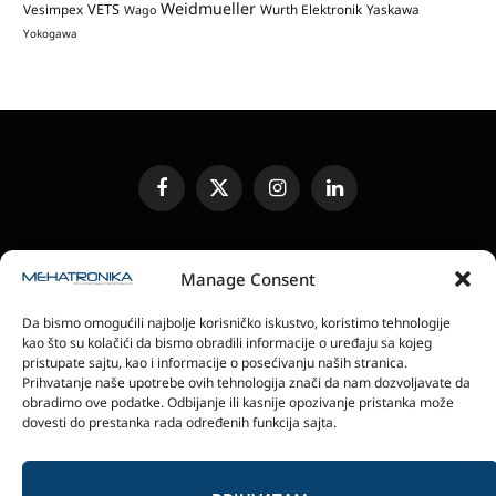
Weidmueller
VETS
Vesimpex
Wurth Elektronik
Yaskawa
Wago
Yokogawa
Facebook
X
Instagram
LinkedIn
(Twitter)
UREĐIVAČKA POLITIKA
KONTAKT
MEDIA KIT
Manage Consent
SLANJE JEDINICA ZA RECENZIJU
PRETPLATA
Da bismo omogućili najbolje korisničko iskustvo, koristimo tehnologije
ELEKTRONSKA IZDANJA
POLITIKA PRIVATNOSTI
kao što su kolačići da bismo obradili informacije o uređaju sa kojeg
POLITIKA KOLAČIĆA
pristupate sajtu, kao i informacije o posećivanju naših stranica.
Prihvatanje naše upotrebe ovih tehnologija znači da nam dozvoljavate da
obradimo ove podatke. Odbijanje ili kasnije opozivanje pristanka može
magazin Mehatronika - Agencija “Gomo Design”
dovesti do prestanka rada određenih funkcija sajta.
Stanoja Glavaša 37, 26300 Vršac, Serbia
+381 60 0171 273
© 2026 magazin Mehatronika by Gomo Design.