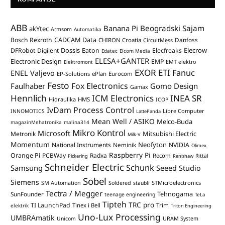
ABB
Banana Pi
Beogradski Sajam
akYtec
Armsom
Automatika
CADCAM Data
Bosch Rexroth
Danfoss
CHIRON Croatia
CircuitMess
Dossis
Elecrow
DFRobot
Digilent
Eaton
Elecfreaks
Edatec
Elcom Media
ELESA+GANTER
Electronic Design
EMP
Elektromont
EMT elektro
EXOR ETI
Fanuc
ENEL Valjevo
EP-Solutions
ePlan
Eurocom
Festo
Fox Electronics
Faulhaber
Gomo Design
Gamax
Hennlich
ICM Electronics
INEA SR
Hidraulika
HMS
ICOP
IvDam Process Control
Libre Computer
INNOMOTICS
LattePanda
Mean Well / ASIKO
Melco-Buda
magazinMehatronika
malina314
Mikro Kontrol
Microsoft
Mitsubishi Electric
Metronik
Milk-V
Momentum
Neofyton
National Instruments
Neminik
NVIDIA
Olimex
Raspberry Pi
Orange Pi
PCBWay
Radxa
Recom
Rittal
Pickering
Renishaw
Schneider Electric
Schunk
Samsung
Seeed Studio
Sobel
Siemens
STMicroelectronics
SM Automation
Soldered
staubli
Tectra / Megger
Tehnogama
SunFounder
teenage engineering
TeLa
Tipteh
TRC pro
TI LaunchPad
Trim
Tinex i Bell
elektrik
Triton Engineering
Uno-Lux Processing
UMBRAmatik
Unicom
URAM System