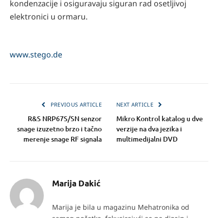
kondenzacije i osiguravaju siguran rad osetljivoj
elektronici u ormaru.
www.stego.de
PREVIOUS ARTICLE
NEXT ARTICLE
R&S NRP67S/SN senzor
Mikro Kontrol katalog u dve
snage izuzetno brzo i tačno
verzije na dva jezika i
merenje snage RF signala
multimedijalni DVD
Marija Dakić
Marija je bila u magazinu Mehatronika od