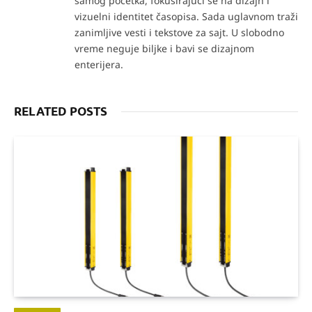
samog početka, fokusirajući se na dizajn i
vizuelni identitet časopisa. Sada uglavnom traži
zanimljive vesti i tekstove za sajt. U slobodno
vreme neguje biljke i bavi se dizajnom
enterijera.
RELATED POSTS