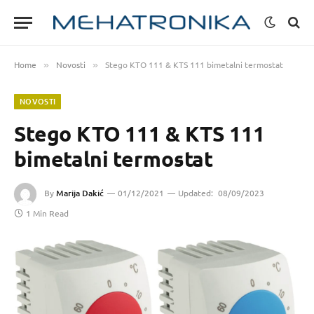
Home
Novosti
Stego KTO 111 & KTS 111 bimetalni termostat
»
»
NOVOSTI
Stego KTO 111 & KTS 111
bimetalni termostat
By
Marija Dakić
01/12/2021
Updated:
08/09/2023
1 Min Read