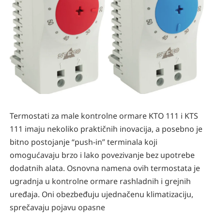
Termostati za male kontrolne ormare KTO 111 i KTS
111 imaju nekoliko praktičnih inovacija, a posebno je
bitno postojanje “push-in” terminala koji
omogućavaju brzo i lako povezivanje bez upotrebe
dodatnih alata. Osnovna namena ovih termostata je
ugradnja u kontrolne ormare rashladnih i grejnih
uređaja. Oni obezbeđuju ujednačenu klimatizaciju,
sprečavaju pojavu opasne