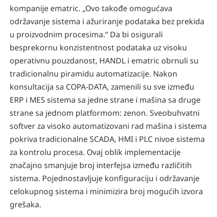
kompanije ematric. „Ovo takođe omogućava
održavanje sistema i ažuriranje podataka bez prekida
u proizvodnim procesima.“ Da bi osigurali
besprekornu konzistentnost podataka uz visoku
operativnu pouzdanost, HANDL i ematric obrnuli su
tradicionalnu piramidu automatizacije. Nakon
konsultacija sa COPA-DATA, zamenili su sve između
ERP i MES sistema sa jedne strane i mašina sa druge
strane sa jednom platformom: zenon. Sveobuhvatni
softver za visoko automatizovani rad mašina i sistema
pokriva tradicionalne SCADA, HMI i PLC nivoe sistema
za kontrolu procesa. Ovaj oblik implementacije
značajno smanjuje broj interfejsa između različitih
sistema. Pojednostavljuje konfiguraciju i održavanje
celokupnog sistema i minimizira broj mogućih izvora
grešaka.