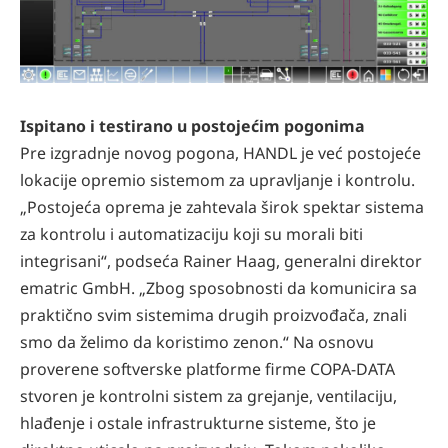
Ispitano i testirano u postojećim pogonima
Pre izgradnje novog pogona, HANDL je već postojeće
lokacije opremio sistemom za upravljanje i kontrolu.
„Postojeća oprema je zahtevala širok spektar sistema
za kontrolu i automatizaciju koji su morali biti
integrisani“, podseća Rainer Haag, generalni direktor
ematric GmbH. „Zbog sposobnosti da komunicira sa
praktično svim sistemima drugih proizvođača, znali
smo da želimo da koristimo zenon.“ Na osnovu
proverene softverske platforme firme COPA-DATA
stvoren je kontrolni sistem za grejanje, ventilaciju,
hlađenje i ostale infrastrukturne sisteme, što je