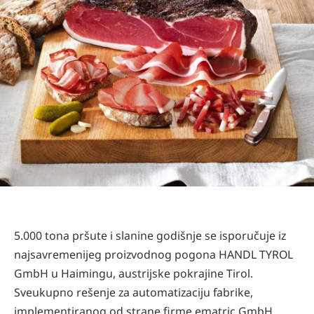
5.000 tona pršute i slanine godišnje se isporučuje iz
najsavremenijeg proizvodnog pogona HANDL TYROL
GmbH u Haimingu, austrijske pokrajine Tirol.
Sveukupno rešenje za automatizaciju fabrike,
implementiranog od strane firme ematric GmbH,