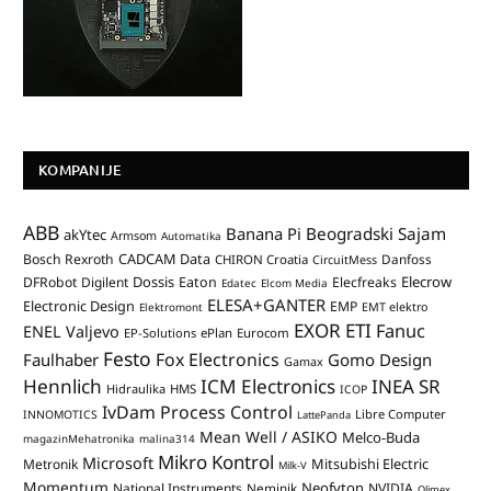
KOMPANIJE
ABB
Banana Pi
Beogradski Sajam
akYtec
Armsom
Automatika
CADCAM Data
Bosch Rexroth
Danfoss
CHIRON Croatia
CircuitMess
Dossis
Elecrow
DFRobot
Digilent
Eaton
Elecfreaks
Edatec
Elcom Media
ELESA+GANTER
Electronic Design
EMP
Elektromont
EMT elektro
EXOR ETI
Fanuc
ENEL Valjevo
EP-Solutions
ePlan
Eurocom
Festo
Fox Electronics
Faulhaber
Gomo Design
Gamax
Hennlich
ICM Electronics
INEA SR
Hidraulika
HMS
ICOP
IvDam Process Control
Libre Computer
INNOMOTICS
LattePanda
Mean Well / ASIKO
Melco-Buda
magazinMehatronika
malina314
Mikro Kontrol
Microsoft
Mitsubishi Electric
Metronik
Milk-V
Momentum
Neofyton
National Instruments
Neminik
NVIDIA
Olimex