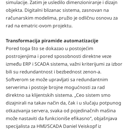
simulacije. Zatim je usledilo dimenzioniranje i dizajn
objekta. Digitalni blizanac sistema, zasnovan na
računarskim modelima, pružio je odličnu osnovu za
rad na ematric-ovom projektu.
Transformacija piramide automatizacije
Pored toga što se dokazao u postojećim
postrojenjima i pored sposobnosti direktne veze
između ERP i SCADA sistema, važni kriterijumi za izbor
bili su redundantnost i bezbednost zenon-a.
Softverom se može upravljati sa redundantnim
serverima i postoje brojne mogućnosti za rad
direktno sa klijentskih sistema. „Ceo sistem smo
dizajnirali na takav način da, čak i u slučaju potpunog
otkazivanja servera, svaka od pojedinačnih mašina
može nastaviti da funkcioniše efikasno“, objašnjava
specijalista za HMI/SCADA Daniel Veiskopf iz