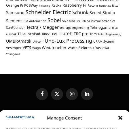
Raspberry Pi
Orange Pi
PCBWay
Radxa
Recom
Rittal
Pickering
Renishaw
Schneider Electric
Schunk
Samsung
Seeed Studio
Sobel
Siemens
STMicroelectronics
SM Automation
Soldered
staubli
Tectra / Megger
Tehnogama
SunFounder
teenage engineering
TeLa
Tipteh
TRC pro
TI LaunchPad
Trim
Tinex i Bell
elektrik
Triton Engineering
Uno-Lux Processing
UMBRAmatik
Unicom
URAM System
Weidmueller
VETS
Vesimpex
Wurth Elektronik
Yaskawa
Wago
Yokogawa
Facebook
X
Instagram
LinkedIn
(Twitter)
UREĐIVAČKA POLITIKA
KONTAKT
MEDIA KIT
Manage Consent
SLANJE JEDINICA ZA RECENZIJU
PRETPLATA