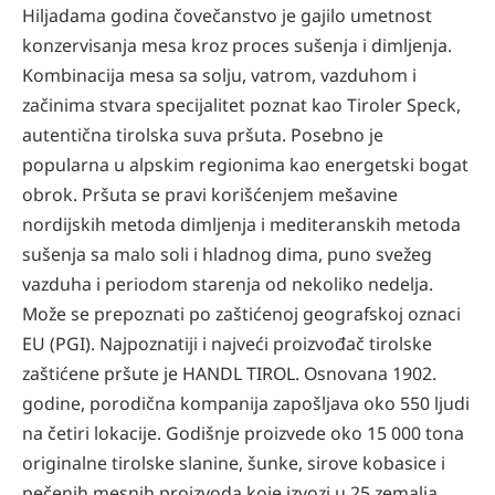
Hiljadama godina čovečanstvo je gajilo umetnost
konzervisanja mesa kroz proces sušenja i dimljenja.
Kombinacija mesa sa solju, vatrom, vazduhom i
začinima stvara specijalitet poznat kao Tiroler Speck,
autentična tirolska suva pršuta. Posebno je
popularna u alpskim regionima kao energetski bogat
obrok. Pršuta se pravi korišćenjem mešavine
nordijskih metoda dimljenja i mediteranskih metoda
sušenja sa malo soli i hladnog dima, puno svežeg
vazduha i periodom starenja od nekoliko nedelja.
Može se prepoznati po zaštićenoj geografskoj oznaci
EU (PGI). Najpoznatiji i najveći proizvođač tirolske
zaštićene pršute je HANDL TIROL. Osnovana 1902.
godine, porodična kompanija zapošljava oko 550 ljudi
na četiri lokacije. Godišnje proizvede oko 15 000 tona
originalne tirolske slanine, šunke, sirove kobasice i
pečenih mesnih proizvoda koje izvozi u 25 zemalja.