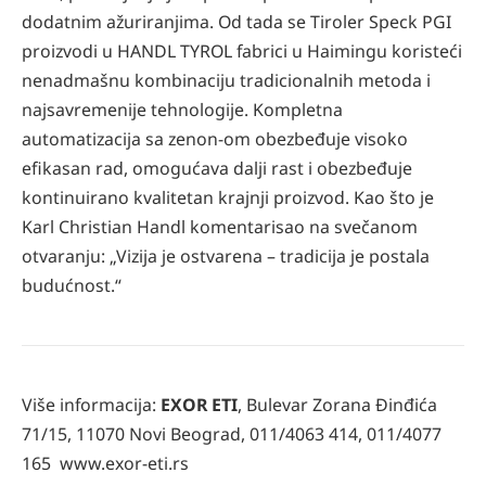
dodatnim ažuriranjima. Od tada se Tiroler Speck PGI
proizvodi u HANDL TYROL fabrici u Haimingu koristeći
nenadmašnu kombinaciju tradicionalnih metoda i
najsavremenije tehnologije. Kompletna
automatizacija sa zenon-om obezbeđuje visoko
efikasan rad, omogućava dalji rast i obezbeđuje
kontinuirano kvalitetan krajnji proizvod. Kao što je
Karl Christian Handl komentarisao na svečanom
otvaranju: „Vizija je ostvarena – tradicija je postala
budućnost.“
Više informacija:
EXOR ETI
, Bulevar Zorana Đinđića
71/15, 11070 Novi Beograd, 011/4063 414, 011/4077
165 www.exor-eti.rs