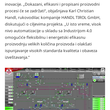
inovacije. „Dokazani, efikasni i propisani proizvodni
procesi će se zadržati“, objašnjava Karl Christian
Handl, rukovodilac kompanije HANDL TIROL GmbH,
diskutujući o ciljevima projekta. „U isto vreme, visok
nivo automatizacije u skladu sa Industrijom 4.0
omogućiće fleksibilnu i energetski efikasnu
proizvodnju velikih količina proizvoda i olakšati
ispunjavanje visokih standarda kvaliteta i obaveza
izveštavanja.“