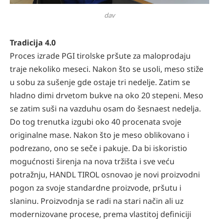
dav
Tradicija 4.0
Proces izrade PGI tirolske pršute za maloprodaju
traje nekoliko meseci. Nakon što se usoli, meso stiže
u sobu za sušenje gde ostaje tri nedelje. Zatim se
hladno dimi drvetom bukve na oko 20 stepeni. Meso
se zatim suši na vazduhu osam do šesnaest nedelja.
Do tog trenutka izgubi oko 40 procenata svoje
originalne mase. Nakon što je meso oblikovano i
podrezano, ono se seče i pakuje. Da bi iskoristio
mogućnosti širenja na nova tržišta i sve veću
potražnju, HANDL TIROL osnovao je novi proizvodni
pogon za svoje standardne proizvode, pršutu i
slaninu. Proizvodnja se radi na stari način ali uz
modernizovane procese, prema vlastitoj definiciji