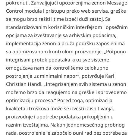
pokrenuti. Zahvaljujući upozorenjima zenon Message
Control modula i pristupu preko web servisa, greške
se mogu brzo rešiti i time izbeći duži zastoj. Sa
standardizovanim korisničkim interfejsom i opsežnim
opcijama za izveštavanje sa arhivskim podacima,
implementacija zenon-a pruža podršku zaposlenima
sa optimizovanom kontrolom proizvodnje. „Potpuno
integrisani protok podataka kroz sve sisteme
omogućava nam da kontrolišemo celokupno
postrojenje uz minimalni napor“, potvrđuje Karl
Christian Handl. „Integrisanjem svih sistema u zenon
možemo brzo da reagujemo na greške i sprovedemo
optimizaciju procesa.“ Pored toga, optimizacija
kvaliteta i troškova može se izvesti iz ispitivanja,
proizvodnje i upotrebe podataka prikupljenih u
raznim izveštajima. Nakon jednomesečnog probnog
rada, postrojenje je započelo puni rad bez potrebe za