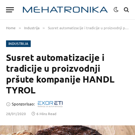
Home
Industrija
Susret automatizacije i tradicije u proizvodnji pršute kompanije HANDL TYROL
»
»
INDUSTRIJA
Susret automatizacije i
tradicije u proizvodnji
pršute kompanije HANDL
TYROL
Sponzorisao:
28/01/2020
6 Mins Read