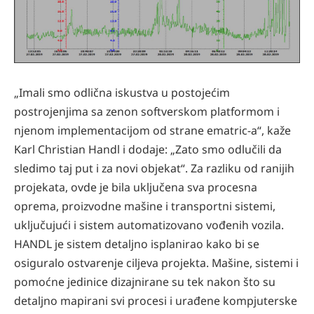
„Imali smo odlična iskustva u postojećim
postrojenjima sa zenon softverskom platformom i
njenom implementacijom od strane ematric-a“, kaže
Karl Christian Handl i dodaje: „Zato smo odlučili da
sledimo taj put i za novi objekat“. Za razliku od ranijih
projekata, ovde je bila uključena sva procesna
oprema, proizvodne mašine i transportni sistemi,
uključujući i sistem automatizovano vođenih vozila.
HANDL je sistem detaljno isplanirao kako bi se
osiguralo ostvarenje ciljeva projekta. Mašine, sistemi i
pomoćne jedinice dizajnirane su tek nakon što su
detaljno mapirani svi procesi i urađene kompjuterske