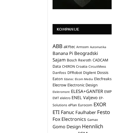
KOMPANIJE
ABB
akYtec
Armsom
Automatika
Banana Pi
Beogradski
Sajam
CADCAM
Bosch Rexroth
Data
CHIRON Croatia
CircuitMess
Dossis
Danfoss
DFRobot
Digilent
Eaton
Elecfreaks
Edatec
Elcom Media
Elecrow
Electronic Design
ELESA+GANTER
EMP
Elektromont
ENEL Valjevo
EP-
EMT elektro
EXOR
Solutions
ePlan
Eurocom
Festo
ETI
Fanuc
Faulhaber
Fox Electronics
Gamax
Hennlich
Gomo Design