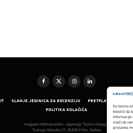
Facebook
X
Instagram
LinkedIn
(Twitter)
IT
SLANJE JEDINICA ZA RECENZIJU
PRETPLATA
ELEKT
Da bismo omo
POLITIKA KOLAČIĆA
kolačići da 
informacije 
znači da nam
magazin Mehatronika - Agencija “Gomo Design”
pristanka mo
Stanoja Glavaša 37, 26300 Vršac, Serbia