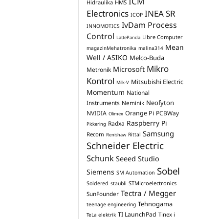
ICM
Hidraulika
HMS
Electronics
INEA SR
ICOP
IvDam Process
INNOMOTICS
Control
Libre Computer
LattePanda
Mean
magazinMehatronika
malina314
Well / ASIKO
Melco-Buda
Mikro
Microsoft
Metronik
Kontrol
Mitsubishi Electric
Milk-V
Momentum
National
Neofyton
Instruments
Neminik
NVIDIA
Orange Pi
PCBWay
Olimex
Raspberry Pi
Radxa
Pickering
Samsung
Recom
Rittal
Renishaw
Schneider Electric
Schunk
Seeed Studio
Sobel
Siemens
SM Automation
STMicroelectronics
Soldered
staubli
Tectra / Megger
SunFounder
Tehnogama
teenage engineering
TI LaunchPad
Tinex i
TeLa elektrik