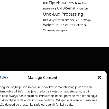
Tipteh
TRC pro
Trim
Bell
Triton
UMBRAmatik
Unicom
Engineering
Uno-Lux Processing
VETS
Vesimpex
URAM System
Wago
Weidmueller
Wurth Elektronik
Yaskawa
Yokogawa
Manage Consent
RONSKA IZDANJA
POLITIKA PRIVATNOSTI
gućili najbolje korisničko iskustvo, koristimo tehnologije kao što su
bismo obradili informacije o uređaju sa kojeg pristupate sajtu, kao i
o posećivanju naših stranica. Prihvatanje naše upotrebe ovih tehnologija
 dozvoljavate da obradimo ove podatke. Odbijanje ili kasnije opozivanje
že dovesti do prestanka rada određenih funkcija sajta.