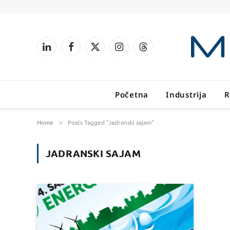
LinkedIn
Facebook
X
Instagram
Threads
(Twitter)
Početna
Industrija
R
Home
Posts Tagged "Jadranski sajam"
»
JADRANSKI SAJAM