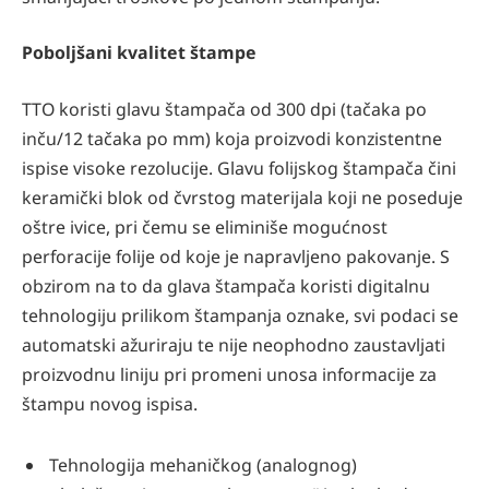
Poboljšani kvalitet štampe
TTO koristi glavu štampača od 300 dpi (tačaka po
inču/12 tačaka po mm) koja proizvodi konzistentne
ispise visoke rezolucije. Glavu folijskog štampača čini
keramički blok od čvrstog materijala koji ne poseduje
oštre ivice, pri čemu se eliminiše mogućnost
perforacije folije od koje je napravljeno pakovanje. S
obzirom na to da glava štampača koristi digitalnu
tehnologiju prilikom štampanja oznake, svi podaci se
automatski ažuriraju te nije neophodno zaustavljati
proizvodnu liniju pri promeni unosa informacije za
štampu novog ispisa.
Tehnologija mehaničkog (analognog)