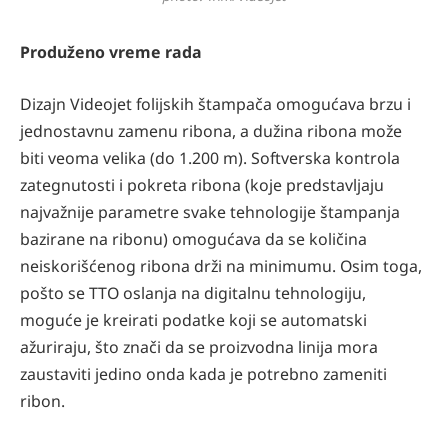
Produženo vreme rada
Dizajn Videojet folijskih štampača omogućava brzu i
jednostavnu zamenu ribona, a dužina ribona može
biti veoma velika (do 1.200 m). Softverska kontrola
zategnutosti i pokreta ribona (koje predstavljaju
najvažnije parametre svake tehnologije štampanja
bazirane na ribonu) omogućava da se količina
neiskorišćenog ribona drži na minimumu. Osim toga,
pošto se TTO oslanja na digitalnu tehnologiju,
moguće je kreirati podatke koji se automatski
ažuriraju, što znači da se proizvodna linija mora
zaustaviti jedino onda kada je potrebno zameniti
ribon.