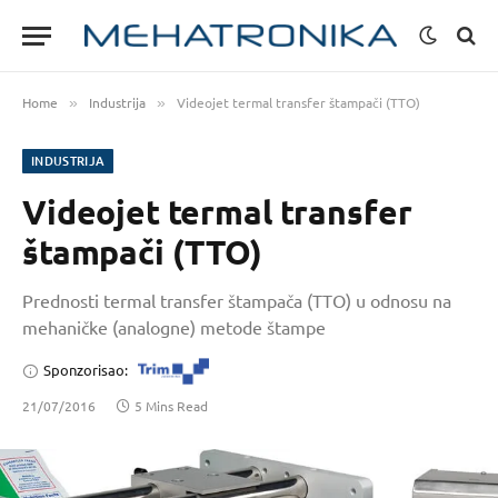
Home
Industrija
Videojet termal transfer štampači (TTO)
»
»
INDUSTRIJA
Videojet termal transfer
štampači (TTO)
Prednosti termal transfer štampača (TTO) u odnosu na
mehaničke (analogne) metode štampe
Sponzorisao:
21/07/2016
5 Mins Read