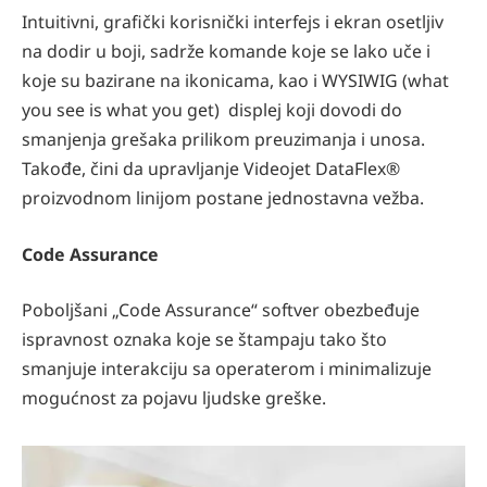
Intuitivni, grafički korisnički interfejs i ekran osetljiv
na dodir u boji, sadrže komande koje se lako uče i
koje su bazirane na ikonicama, kao i WYSIWIG (what
you see is what you get) displej koji dovodi do
smanjenja grešaka prilikom preuzimanja i unosa.
Takođe, čini da upravljanje Videojet DataFlex®
proizvodnom linijom postane jednostavna vežba.
Code Assurance
Poboljšani „Code Assurance“ softver obezbeđuje
ispravnost oznaka koje se štampaju tako što
smanjuje interakciju sa operaterom i minimalizuje
mogućnost za pojavu ljudske greške.