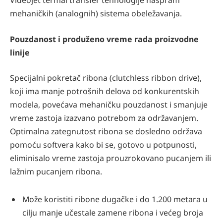
Videojet termal transfer tehnologije naspram
mehaničkih (analognih) sistema obeležavanja.
Pouzdanost i produženo vreme rada proizvodne
linije
Specijalni pokretač ribona (clutchless ribbon drive),
koji ima manje potrošnih delova od konkurentskih
modela, povećava mehaničku pouzdanost i smanjuje
vreme zastoja izazvano potrebom za održavanjem.
Optimalna zategnutost ribona se dosledno održava
pomoću softvera kako bi se, gotovo u potpunosti,
eliminisalo vreme zastoja prouzrokovano pucanjem ili
lažnim pucanjem ribona.
Može koristiti ribone dugačke i do 1.200 metara u
cilju manje učestale zamene ribona i većeg broja