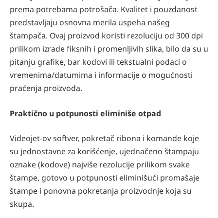
prema potrebama potrošača. Kvalitet i pouzdanost
predstavljaju osnovna merila uspeha našeg
štampača. Ovaj proizvod koristi rezoluciju od 300 dpi
prilikom izrade fiksnih i promenljivih slika, bilo da su u
pitanju grafike, bar kodovi ili tekstualni podaci o
vremenima/datumima i informacije o mogućnosti
praćenja proizvoda.
Praktično u potpunosti eliminiše otpad
Videojet-ov softver, pokretač ribona i komande koje
su jednostavne za korišćenje, ujednačeno štampaju
oznake (kodove) najviše rezolucije prilikom svake
štampe, gotovo u potpunosti eliminišući promašaje
štampe i ponovna pokretanja proizvodnje koja su
skupa.