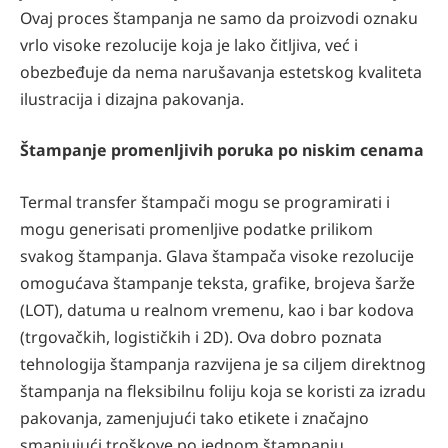
Ovaj proces štampanja ne samo da proizvodi oznaku
vrlo visoke rezolucije koja je lako čitljiva, već i
obezbeđuje da nema narušavanja estetskog kvaliteta
ilustracija i dizajna pakovanja.
Štampanje promenljivih poruka po niskim cenama
Termal transfer štampači mogu se programirati i
mogu generisati promenljive podatke prilikom
svakog štampanja. Glava štampača visoke rezolucije
omogućava štampanje teksta, grafike, brojeva šarže
(LOT), datuma u realnom vremenu, kao i bar kodova
(trgovačkih, logističkih i 2D). Ova dobro poznata
tehnologija štampanja razvijena je sa ciljem direktnog
štampanja na fleksibilnu foliju koja se koristi za izradu
pakovanja, zamenjujući tako etikete i značajno
smanjujući troškove po jednom štampanju.