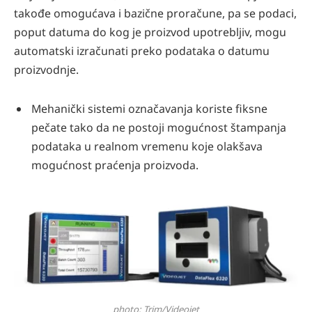
takođe omogućava i bazične proračune, pa se podaci,
poput datuma do kog je proizvod upotrebljiv, mogu
automatski izračunati preko podataka o datumu
proizvodnje.
Mehanički sistemi označavanja koriste fiksne
pečate tako da ne postoji mogućnost štampanja
podataka u realnom vremenu koje olakšava
mogućnost praćenja proizvoda.
photo: Trim/Videojet