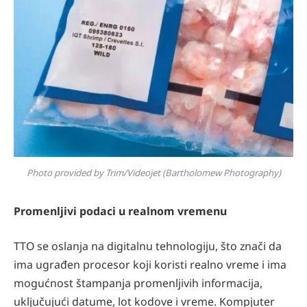
Photo provided by Trim/Videojet (Bartholomew Photography)
Promenljivi podaci u realnom vremenu
TTO se oslanja na digitalnu tehnologiju, što znači da
ima ugrađen procesor koji koristi realno vreme i ima
mogućnost štampanja promenljivih informacija,
uključujući datume, lot kodove i vreme. Kompjuter