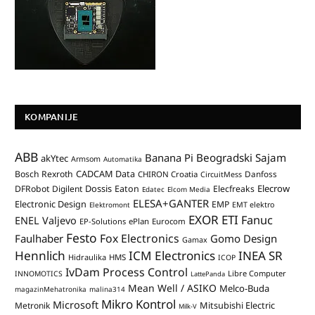
KOMPANIJE
ABB
Banana Pi
Beogradski Sajam
akYtec
Armsom
Automatika
CADCAM Data
Bosch Rexroth
Danfoss
CHIRON Croatia
CircuitMess
Dossis
Elecrow
DFRobot
Digilent
Eaton
Elecfreaks
Edatec
Elcom Media
ELESA+GANTER
Electronic Design
EMP
Elektromont
EMT elektro
EXOR ETI
Fanuc
ENEL Valjevo
EP-Solutions
ePlan
Eurocom
Festo
Fox Electronics
Faulhaber
Gomo Design
Gamax
Hennlich
ICM Electronics
INEA SR
Hidraulika
HMS
ICOP
IvDam Process Control
Libre Computer
INNOMOTICS
LattePanda
Mean Well / ASIKO
Melco-Buda
magazinMehatronika
malina314
Mikro Kontrol
Microsoft
Mitsubishi Electric
Metronik
Milk-V