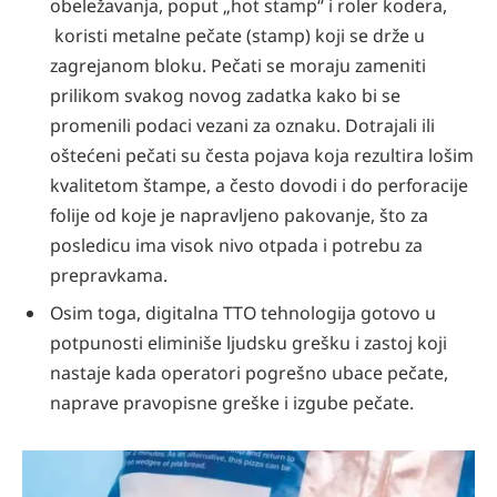
obeležavanja, poput „hot stamp“ i roler kodera,
koristi metalne pečate (stamp) koji se drže u
zagrejanom bloku. Pečati se moraju zameniti
prilikom svakog novog zadatka kako bi se
promenili podaci vezani za oznaku. Dotrajali ili
oštećeni pečati su česta pojava koja rezultira lošim
kvalitetom štampe, a često dovodi i do perforacije
folije od koje je napravljeno pakovanje, što za
posledicu ima visok nivo otpada i potrebu za
prepravkama.
Osim toga, digitalna TTO tehnologija gotovo u
potpunosti eliminiše ljudsku grešku i zastoj koji
nastaje kada operatori pogrešno ubace pečate,
naprave pravopisne greške i izgube pečate.