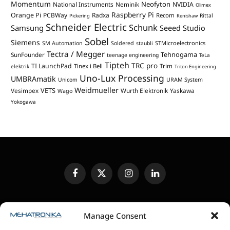
Momentum
Neofyton
National Instruments
Neminik
NVIDIA
Olimex
Raspberry Pi
Orange Pi
PCBWay
Radxa
Recom
Rittal
Pickering
Renishaw
Schneider Electric
Schunk
Samsung
Seeed Studio
Sobel
Siemens
STMicroelectronics
SM Automation
Soldered
staubli
Tectra / Megger
Tehnogama
SunFounder
teenage engineering
TeLa
Tipteh
TRC pro
TI LaunchPad
Trim
Tinex i Bell
elektrik
Triton Engineering
Uno-Lux Processing
UMBRAmatik
Unicom
URAM System
Weidmueller
VETS
Vesimpex
Wurth Elektronik
Yaskawa
Wago
Yokogawa
Facebook
X
Instagram
LinkedIn
(Twitter)
UREĐIVAČKA POLITIKA
KONTAKT
MEDIA KIT
Manage Consent
SLANJE JEDINICA ZA RECENZIJU
PRETPLATA