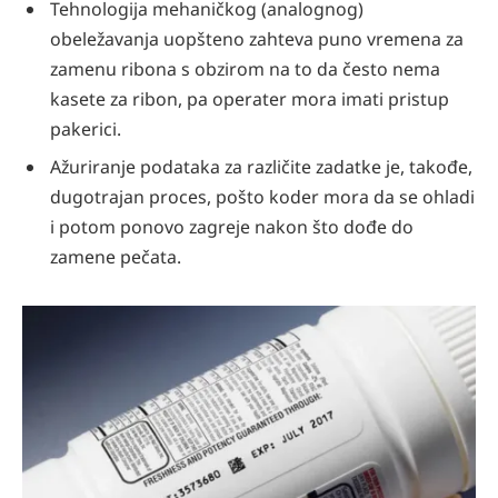
Tehnologija mehaničkog (analognog)
obeležavanja uopšteno zahteva puno vremena za
zamenu ribona s obzirom na to da često nema
kasete za ribon, pa operater mora imati pristup
pakerici.
Ažuriranje podataka za različite zadatke je, takođe,
dugotrajan proces, pošto koder mora da se ohladi
i potom ponovo zagreje nakon što dođe do
zamene pečata.