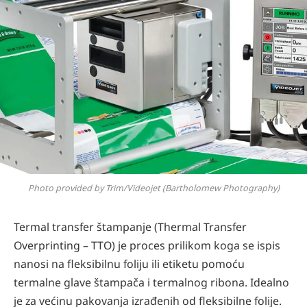
Photo provided by Trim/Videojet (Bartholomew Photography)
Termal transfer štampanje (Thermal Transfer
Overprinting – TTO) je proces prilikom koga se ispis
nanosi na fleksibilnu foliju ili etiketu pomoću
termalne glave štampača i termalnog ribona. Idealno
je za većinu pakovanja izrađenih od fleksibilne folije.