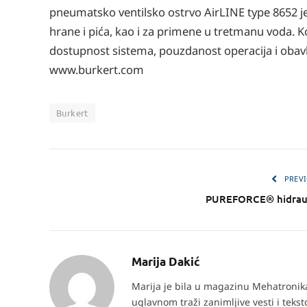
pneumatsko ventilsko ostrvo AirLINE type 8652 je p
hrane i pića, kao i za primene u tretmanu voda. K
dostupnost sistema, pouzdanost operacija i obavl
www.burkert.com
Burkert
PREVI
PUREFORCE® hidraulič
Marija Dakić
Marija je bila u magazinu Mehatronika 
uglavnom traži zanimljive vesti i teks