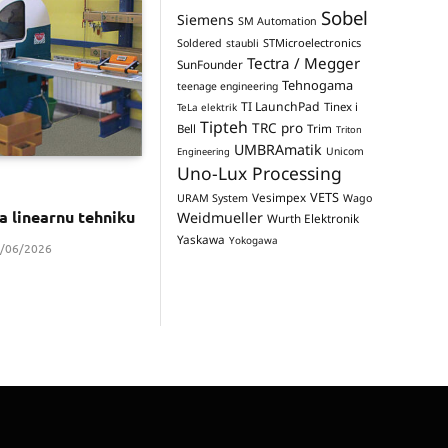
Sobel
Siemens
SM Automation
STMicroelectronics
Soldered
staubli
Tectra / Megger
SunFounder
Tehnogama
teenage engineering
TI LaunchPad
Tinex i
TeLa elektrik
Tipteh
TRC pro
Trim
Bell
Triton
UMBRAmatik
Unicom
Engineering
Uno-Lux Processing
VETS
Vesimpex
URAM System
Wago
za linearnu tehniku
Weidmueller
Wurth Elektronik
Yaskawa
Yokogawa
/06/2026