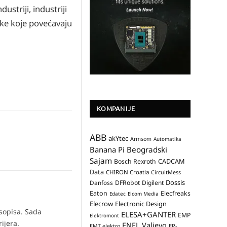
striji, industriji
ike koje povećavaju
KOMPANIJE
ABB
akYtec
Armsom
Automatika
Banana Pi
Beogradski
Sajam
CADCAM
Bosch Rexroth
Data
CHIRON Croatia
CircuitMess
Dossis
Danfoss
DFRobot
Digilent
Eaton
Elecfreaks
Edatec
Elcom Media
Elecrow
Electronic Design
asopisa. Sada
ELESA+GANTER
EMP
Elektromont
ijera.
ENEL Valjevo
EP-
EMT elektro