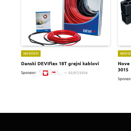
NOVOSTI
NOVOS
Danski DEVIflex 18T grejni kablovi
Nove 
3015
Sponzor:
02/07/2026
Sponzo