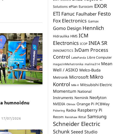
EXOR
Solutions
ePlan
Eurocom
Festo
ETI
Fanuc
Faulhaber
Fox Electronics
Gamax
Hennlich
Gomo Design
ICM
Hidraulika
HMS
Electronics
INEA SR
ICOP
IvDam Process
INNOMOTICS
Control
Libre Computer
LattePanda
Mean
magazinMehatronika
malina314
Well / ASIKO
Melco-Buda
Mikro
Microsoft
Metronik
Kontrol
Mitsubishi Electric
Milk-V
Momentum
National
Neofyton
Instruments
Neminik
za humnoidnu
NVIDIA
Orange Pi
PCBWay
Olimex
Raspberry Pi
Radxa
Pickering
Samsung
Recom
Rittal
Renishaw
17/07/2026
Schneider Electric
Schunk
Seeed Studio