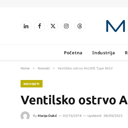
LinkedIn
Facebook
X
Instagram
Threads
(Twitter)
Početna
Industrija
R
Home
Novosti
Ventilsko ostrvo AirLINE Type 8652
»
»
NOVOSTI
Ventilsko ostrvo 
By
Marija Dakić
03/10/2018
Updated:
08/09/2023