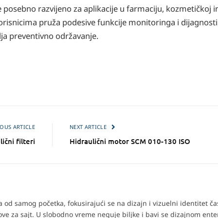
osebno razvijeno za aplikacije u farmaciju, kozmetičkoj indu
orisnicima pruža podesive funkcije monitoringa i dijagnost
ja preventivno održavanje.
OUS ARTICLE
NEXT ARTICLE
ni filteri
Hidraulični motor SCM 010-130 ISO
od samog početka, fokusirajući se na dizajn i vizuelni identitet č
tove za sajt. U slobodno vreme neguje biljke i bavi se dizajnom enter