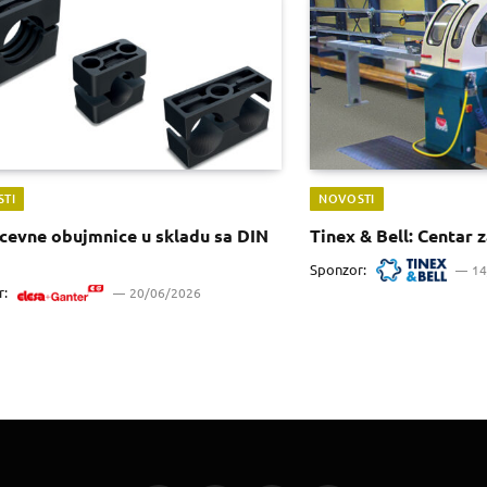
TI
NOVOSTI
cevne obujmnice u skladu sa DIN
Tinex & Bell: Centar 
Sponzor:
14
r:
20/06/2026