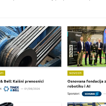
TI
NOVOSTI
& Bell: Kaišni prenosnici
Osnovana fondacija 
robotiku i AI
r:
01/08/2026
Sponzor: