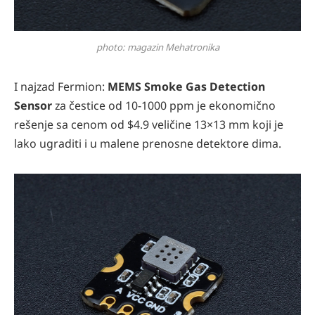
photo: magazin Mehatronika
I najzad Fermion:
MEMS Smoke Gas Detection
Sensor
za čestice od 10-1000 ppm je ekonomično
rešenje sa cenom od $4.9 veličine 13×13 mm koji je
lako ugraditi i u malene prenosne detektore dima.