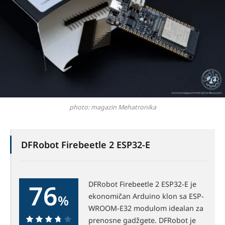
photo: magazin Mehatronika
DFRobot Firebeetle 2 ESP32-E
76
DFRobot Firebeetle 2 ESP32-E je
ekonomičan Arduino klon sa ESP-
%
WROOM-E32 modulom idealan za
prenosne gadžgete. DFRobot je