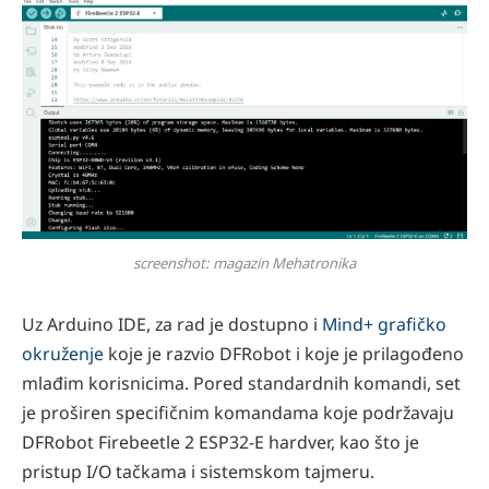
screenshot: magazin Mehatronika
Uz Arduino IDE, za rad je dostupno i
Mind+ grafičko
okruženje
koje je razvio DFRobot i koje je prilagođeno
mlađim korisnicima. Pored standardnih komandi, set
je proširen specifičnim komandama koje podržavaju
DFRobot Firebeetle 2 ESP32-E hardver, kao što je
pristup I/O tačkama i sistemskom tajmeru.