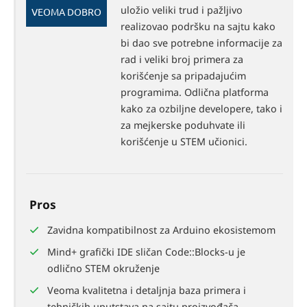
76%
uložio veliki trud i pažljivo
VEOMA DOBRO
realizovao podršku na sajtu kako
bi dao sve potrebne informacije za
rad i veliki broj primera za
korišćenje sa pripadajućim
programima. Odlična platforma
kako za ozbiljne developere, tako i
za mejkerske poduhvate ili
korišćenje u STEM učionici.
Pros
Zavidna kompatibilnost za Arduino ekosistemom
Mind+ grafički IDE sličan Code::Blocks-u je
odlično STEM okruženje
Veoma kvalitetna i detaljnja baza primera i
tehničkih uputstava na sajtu proizvođača