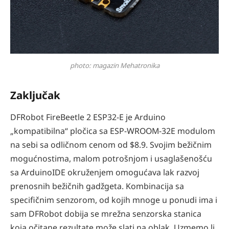
photo: magazin Mehatronika
Zaključak
DFRobot FireBeetle 2 ESP32-E je Arduino
„kompatibilna“ pločica sa ESP-WROOM-32E modulom
na sebi sa odličnom cenom od $8.9. Svojim bežičnim
mogućnostima, malom potrošnjom i usaglašenošću
sa ArduinoIDE okruženjem omogućava lak razvoj
prenosnih bežičnih gadžgeta. Kombinacija sa
specifičnim senzorom, od kojih mnoge u ponudi ima i
sam DFRobot dobija se mrežna senzorska stanica
koja očitane rezultate može slati na oblak. Uzmemo li