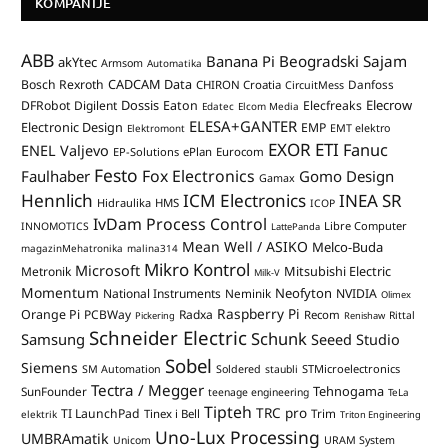
KOMPANIJE
ABB
Banana Pi
Beogradski Sajam
akYtec
Armsom
Automatika
CADCAM Data
Bosch Rexroth
Danfoss
CHIRON Croatia
CircuitMess
Dossis
Elecrow
DFRobot
Digilent
Eaton
Elecfreaks
Edatec
Elcom Media
ELESA+GANTER
Electronic Design
EMP
Elektromont
EMT elektro
EXOR ETI
Fanuc
ENEL Valjevo
EP-Solutions
ePlan
Eurocom
Festo
Fox Electronics
Faulhaber
Gomo Design
Gamax
Hennlich
ICM Electronics
INEA SR
Hidraulika
HMS
ICOP
IvDam Process Control
Libre Computer
INNOMOTICS
LattePanda
Mean Well / ASIKO
Melco-Buda
magazinMehatronika
malina314
Mikro Kontrol
Microsoft
Mitsubishi Electric
Metronik
Milk-V
Momentum
Neofyton
National Instruments
Neminik
NVIDIA
Olimex
Raspberry Pi
Orange Pi
PCBWay
Radxa
Recom
Rittal
Pickering
Renishaw
Schneider Electric
Schunk
Samsung
Seeed Studio
Sobel
Siemens
STMicroelectronics
SM Automation
Soldered
staubli
Tectra / Megger
Tehnogama
SunFounder
teenage engineering
TeLa
Tipteh
TRC pro
TI LaunchPad
Trim
Tinex i Bell
elektrik
Triton Engineering
Uno-Lux Processing
UMBRAmatik
Unicom
URAM System