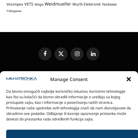
Weidmueller
VETS
Vesimpex
Wurth Elektronik
Yaskawa
Wago
Yokogawa
Facebook
X
Instagram
LinkedIn
(Twitter)
UREĐIVAČKA POLITIKA
KONTAKT
MEDIA KIT
Manage Consent
SLANJE JEDINICA ZA RECENZIJU
PRETPLATA
Da bismo omogućili najbolje korisničko iskustvo, koristimo tehnologije
ELEKTRONSKA IZDANJA
POLITIKA PRIVATNOSTI
kao što su kolačići da bismo obradili informacije o uređaju sa kojeg
POLITIKA KOLAČIĆA
pristupate sajtu, kao i informacije o posećivanju naših stranica.
Prihvatanje naše upotrebe ovih tehnologija znači da nam dozvoljavate da
obradimo ove podatke. Odbijanje ili kasnije opozivanje pristanka može
magazin Mehatronika - Agencija “Gomo Design”
dovesti do prestanka rada određenih funkcija sajta.
Stanoja Glavaša 37, 26300 Vršac, Serbia
+381 60 0171 273