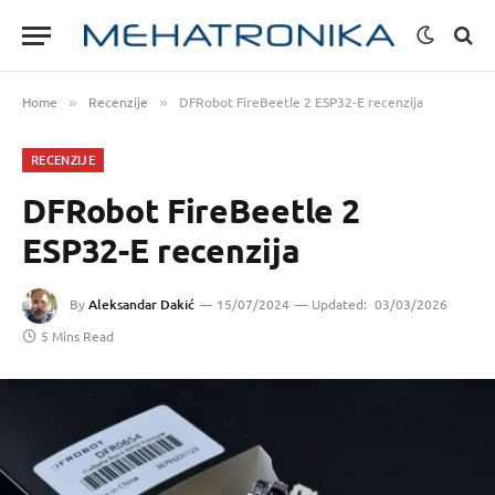
Home
Recenzije
DFRobot FireBeetle 2 ESP32-E recenzija
»
»
RECENZIJE
DFRobot FireBeetle 2
ESP32-E recenzija
By
Aleksandar Dakić
15/07/2024
Updated:
03/03/2026
5 Mins Read