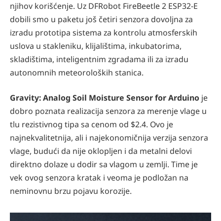
njihov korišćenje. Uz DFRobot FireBeetle 2 ESP32-E
dobili smo u paketu još četiri senzora dovoljna za
izradu prototipa sistema za kontrolu atmosferskih
uslova u stakleniku, klijalištima, inkubatorima,
skladištima, inteligentnim zgradama ili za izradu
autonomnih meteoroloških stanica.
Gravity: Analog Soil Moisture Sensor for Arduino
je
dobro poznata realizacija senzora za merenje vlage u
tlu rezistivnog tipa sa cenom od $2.4. Ovo je
najnekvalitetnija, ali i najekonomičnija verzija senzora
vlage, budući da nije oklopljen i da metalni delovi
direktno dolaze u dodir sa vlagom u zemlji. Time je
vek ovog senzora kratak i veoma je podložan na
neminovnu brzu pojavu korozije.