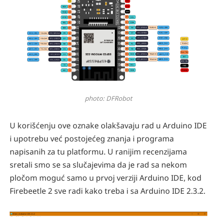
photo: DFRobot
U korišćenju ove oznake olakšavaju rad u Arduino IDE
i upotrebu već postojećeg znanja i programa
napisanih za tu platformu. U ranijim recenzijama
sretali smo se sa slučajevima da je rad sa nekom
pločom moguć samo u prvoj verziji Arduino IDE, kod
Firebeetle 2 sve radi kako treba i sa Arduino IDE 2.3.2.