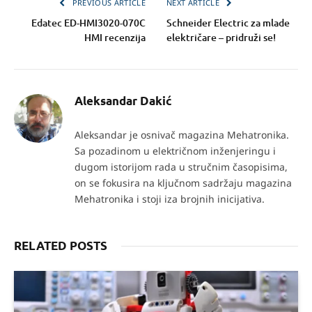
PREVIOUS ARTICLE
NEXT ARTICLE
Edatec ED-HMI3020-070C
Schneider Electric za mlade
HMI recenzija
električare – pridruži se!
Aleksandar Dakić
Aleksandar je osnivač magazina Mehatronika.
Sa pozadinom u električnom inženjeringu i
dugom istorijom rada u stručnim časopisima,
on se fokusira na ključnom sadržaju magazina
Mehatronika i stoji iza brojnih inicijativa.
RELATED POSTS