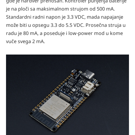
gde je hardver prenosan. Kontroler punjenja baterije
je na ploči sa maksimalnom strujom od 500 mA.
Standardni radni napon je 3.3 VDC, mada napajanje
može biti u opsegu 3.3 do 5.5 VDC. Prosečna struja u
radu je 80 mA, a poseduje i low-power mod u kome
vuče svega 2 mA.