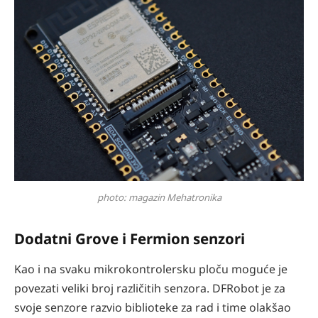
photo: magazin Mehatronika
Dodatni Grove i Fermion senzori
Kao i na svaku mikrokontrolersku ploču moguće je
povezati veliki broj različitih senzora. DFRobot je za
svoje senzore razvio biblioteke za rad i time olakšao