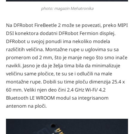
photo: magazin Mehatronika
Na DFRobot FireBeetle 2 može se povezati, preko MIPI
DSI konektora dodatni DFRobot Fermion displej.
DFRobot u svojoj ponudi ima nekoliko modela
različitih veličina. Montažne rupe u uglovima su sa
promerom od 2 mm, što je manje nego što smo inače
navikli. Jasno je da je želja tima bila da minimalizuje
veličinu same pločice, te su se i odlučili na male
montažne rupe. Dobili su time ploču dimenzija 25.4 x
60 mm. Veliki njen deo čini 2.4 GHz Wi-Fi/ 4.2
Bluetooth LE WROOM modul sa integrisanom
antenom na ploči.