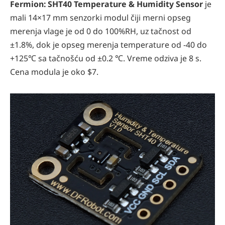
Fermion: SHT40 Temperature & Humidity Sensor
je
mali 14×17 mm senzorki modul čiji merni opseg
merenja vlage je od 0 do 100%RH, uz tačnost od
±1.8%, dok je opseg merenja temperature od -40 do
+125℃ sa tačnošću od ±0.2 ℃. Vreme odziva je 8 s.
Cena modula je oko $7.