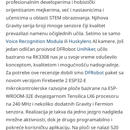
profesionalnim developerima i hobistički
orijentisanim mejkerima, već i nastavnicima i
učenicima u oblasti STEM obrazovanja. Njihova
Gravity serija broji mnoge senzore čiji kvalitet
prevazilazi namenu očiglednih učila. Setimo se samo
Voice Recognition Modula
ili
Huskylens
AI kamere. Još
jedan odličan proizvod DFRobot
Unihiker
, učilo
bazirano na RK3308 nas je u svoje vreme oduševilo
konceptom, kvalitetom i mogućnošću nadogradnje.
Za potrebe ove recenzije dobili smo
DFRobot
paket sa
novom verzijom Firebeetle 2 ESP32-E
mikrokontrolerske razvojne ploče bazirane na ESP-
WROOM-32E dvojezgarnom Tensilica LX6 procesoru
na 240 MHz i nekoliko dodatnih Gravity i Fermion
senzora. Realizacija je takva da jedno jezgro nadgleda
mrežne aktivnosti, dok je drugo programabilno i
pokreće korisničku aplikaciju. Na ploči se nalazi 520