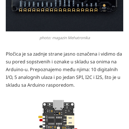
photo: magazin Mehatronika
Pločica je sa zadnje strane jasno označena i vidimo da
su pored sopstvenih i oznake u skladu sa onima na
Arduino-u. Prepoznajemo među njima: 10 digitalnih
I/O, 5 analognih ulaza i po jedan SPI, I2C i I2S, što je u
skladu sa Arduino rasporedom.