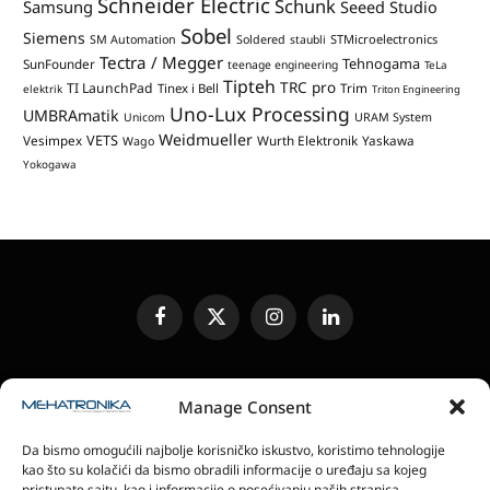
Schneider Electric
Schunk
Samsung
Seeed Studio
Sobel
Siemens
STMicroelectronics
SM Automation
Soldered
staubli
Tectra / Megger
Tehnogama
SunFounder
teenage engineering
TeLa
Tipteh
TRC pro
TI LaunchPad
Trim
Tinex i Bell
elektrik
Triton Engineering
Uno-Lux Processing
UMBRAmatik
Unicom
URAM System
Weidmueller
VETS
Vesimpex
Wurth Elektronik
Yaskawa
Wago
Yokogawa
Facebook
X
Instagram
LinkedIn
(Twitter)
UREĐIVAČKA POLITIKA
KONTAKT
MEDIA KIT
Manage Consent
SLANJE JEDINICA ZA RECENZIJU
PRETPLATA
Da bismo omogućili najbolje korisničko iskustvo, koristimo tehnologije
ELEKTRONSKA IZDANJA
POLITIKA PRIVATNOSTI
kao što su kolačići da bismo obradili informacije o uređaju sa kojeg
POLITIKA KOLAČIĆA
pristupate sajtu, kao i informacije o posećivanju naših stranica.