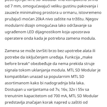
od 7 mm, omogućavajući veliku gustinu pakovanja i
zauzeće minimalnog prostora u ormaru, istovremeno
pružajući moćan 20kA nivo zaštite na tržištu. Njegov
modularni dizajn omogućava lako održavanje sa
ugrađenom LED dijagnostikom koja upozorava
operatere onda kada je potrebna zamena modula.
Zamena se može izvršiti brzo bez upotrebe alata ili
potrebe da isključenjem uređaja. Funkcija „make
before break“ obezbeđuje da nema prekida struje
signala tokom uklanjanja modula. MTL SD Modular je
kompatibilan unazad sa popularnim MTL SD
asortimanom kako bi nadogradnja bila laka.
Dostupan u varijantama od 7v, 16v, 32v i 55v sa
trenutnim kapacitetom od 700 mA, MTL SD Modular
predstavlja značajan korak napred u zaštiti od