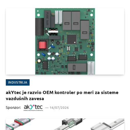
INDUSTRIJA
akYtec je razvio OEM kontroler po meri za sisteme
vazdušnih zavesa
Sponzor:
16/07/2026