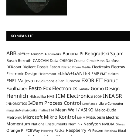
KOMPANIJE
ABB
Banana Pi
Beogradski Sajam
akYtec
Armsom
Automatika
CADCAM Data
Bosch Rexroth
Danfoss
CHIRON Croatia
CircuitMess
Dossis
Elecrow
DFRobot
Digilent
Eaton
Elecfreaks
Edatec
Elcom Media
ELESA+GANTER
Electronic Design
EMP
Elektromont
EMT elektro
EXOR ETI
Fanuc
ENEL Valjevo
EP-Solutions
ePlan
Eurocom
Festo
Fox Electronics
Faulhaber
Gomo Design
Gamax
Hennlich
ICM Electronics
INEA SR
Hidraulika
HMS
ICOP
IvDam Process Control
Libre Computer
INNOMOTICS
LattePanda
Mean Well / ASIKO
Melco-Buda
magazinMehatronika
malina314
Mikro Kontrol
Microsoft
Mitsubishi Electric
Metronik
Milk-V
Momentum
Neofyton
National Instruments
Neminik
NVIDIA
Olimex
Raspberry Pi
Orange Pi
PCBWay
Radxa
Recom
Rittal
Pickering
Renishaw