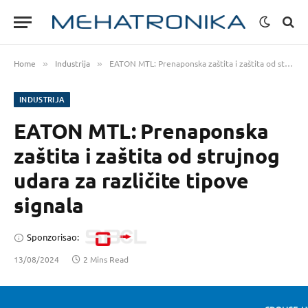
Home
Industrija
EATON MTL: Prenaponska zaštita i zaštita od strujnog udara za različite tipove signala
»
»
INDUSTRIJA
EATON MTL: Prenaponska
zaštita i zaštita od strujnog
udara za različite tipove
signala
Sponzorisao:
13/08/2024
2 Mins Read