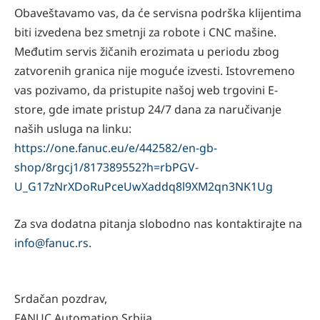
Obaveštavamo vas, da će servisna podrška klijentima
biti izvedena bez smetnji za robote i CNC mašine.
Međutim servis žičanih erozimata u periodu zbog
zatvorenih granica nije moguće izvesti. Istovremeno
vas pozivamo, da pristupite našoj web trgovini E-
store, gde imate pristup 24/7 dana za naručivanje
naših usluga na linku:
https://one.fanuc.eu/e/442582/en-gb-
shop/8rgcj1/817389552?h=rbPGV-
U_G17zNrXDoRuPceUwXaddq8l9XM2qn3NK1Ug
Za sva dodatna pitanja slobodno nas kontaktirajte na
info@fanuc.rs
.
Srdačan pozdrav,
FANUC Automation Srbija