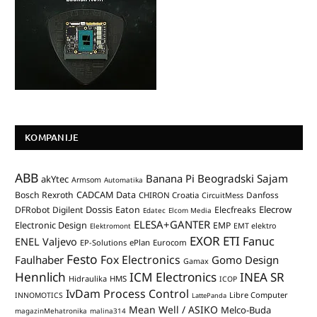
KOMPANIJE
ABB
Banana Pi
Beogradski Sajam
akYtec
Armsom
Automatika
CADCAM Data
Bosch Rexroth
Danfoss
CHIRON Croatia
CircuitMess
Dossis
Elecrow
DFRobot
Digilent
Eaton
Elecfreaks
Edatec
Elcom Media
ELESA+GANTER
Electronic Design
EMP
Elektromont
EMT elektro
EXOR ETI
Fanuc
ENEL Valjevo
EP-Solutions
ePlan
Eurocom
Festo
Fox Electronics
Faulhaber
Gomo Design
Gamax
Hennlich
ICM Electronics
INEA SR
Hidraulika
HMS
ICOP
IvDam Process Control
Libre Computer
INNOMOTICS
LattePanda
Mean Well / ASIKO
Melco-Buda
magazinMehatronika
malina314