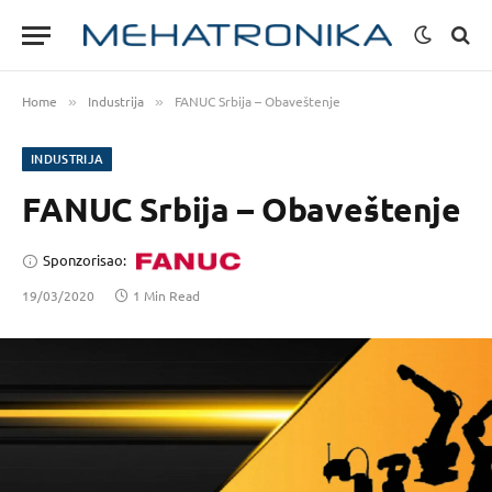
Home
Industrija
FANUC Srbija – Obaveštenje
»
»
INDUSTRIJA
FANUC Srbija – Obaveštenje
Sponzorisao:
19/03/2020
1 Min Read