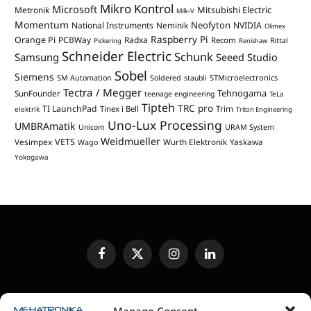
Mikro Kontrol
Microsoft
Mitsubishi Electric
Metronik
Milk-V
Momentum
Neofyton
National Instruments
Neminik
NVIDIA
Olimex
Raspberry Pi
Orange Pi
PCBWay
Radxa
Recom
Rittal
Pickering
Renishaw
Schneider Electric
Schunk
Samsung
Seeed Studio
Sobel
Siemens
STMicroelectronics
SM Automation
Soldered
staubli
Tectra / Megger
Tehnogama
SunFounder
teenage engineering
TeLa
Tipteh
TRC pro
TI LaunchPad
Trim
Tinex i Bell
elektrik
Triton Engineering
Uno-Lux Processing
UMBRAmatik
Unicom
URAM System
Weidmueller
VETS
Vesimpex
Wurth Elektronik
Yaskawa
Wago
Yokogawa
Facebook
X
Instagram
LinkedIn
(Twitter)
UREĐIVAČKA POLITIKA
KONTAKT
MEDIA KIT