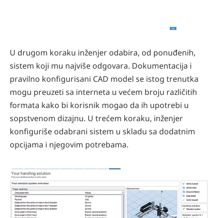
U drugom koraku inženjer odabira, od ponuđenih,
sistem koji mu najviše odgovara. Dokumentacija i
pravilno konfigurisani CAD model se istog trenutka
mogu preuzeti sa interneta u većem broju različitih
formata kako bi korisnik mogao da ih upotrebi u
sopstvenom dizajnu. U trećem koraku, inženjer
konfiguriše odabrani sistem u skladu sa dodatnim
opcijama i njegovim potrebama.