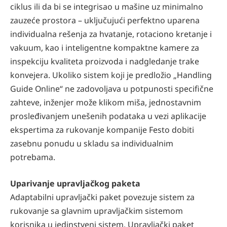
ciklus ili da bi se integrisao u mašine uz minimalno
zauzeće prostora – uključujući perfektno uparena
individualna rešenja za hvatanje, rotaciono kretanje i
vakuum, kao i inteligentne kompaktne kamere za
inspekciju kvaliteta proizvoda i nadgledanje trake
konvejera. Ukoliko sistem koji je predložio „Handling
Guide Online“ ne zadovoljava u potpunosti specifične
zahteve, inženjer može klikom miša, jednostavnim
prosleđivanjem unešenih podataka u vezi aplikacije
ekspertima za rukovanje kompanije Festo dobiti
zasebnu ponudu u skladu sa individualnim
potrebama.
Uparivanje upravljačkog paketa
Adaptabilni upravljački paket povezuje sistem za
rukovanje sa glavnim upravljačkim sistemom
korisnika u jedinstveni sistem. Upravljački paket