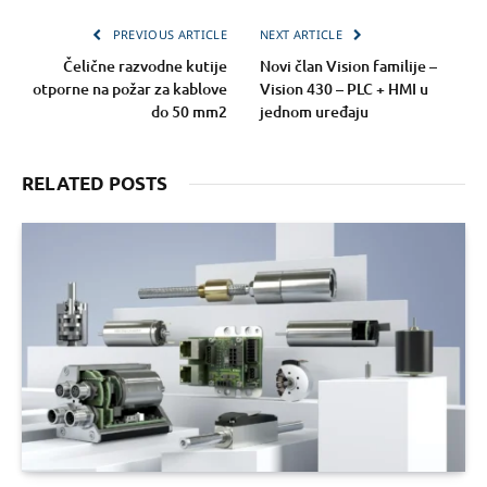
PREVIOUS ARTICLE
NEXT ARTICLE
Čelične razvodne kutije
Novi član Vision familije –
otporne na požar za kablove
Vision 430 – PLC + HMI u
do 50 mm2
jednom uređaju
RELATED POSTS