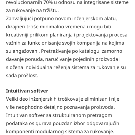
revolucionarnih 70% u odnosu na integrisane sisteme
za rukovanje na tržištu.
Zahvaljujući potpuno novom inženjerskom alatu,
dizajneri troše minimalno vremena i mogu biti
kreativniji prilikom planiranja i projektovanja procesa
važnih za funkcionisanje svojih kompanija na kojima
su angažovani. Pretraživanje po katalogu, zamorno
davanje ponuda, naručivanje pojedinih proizvoda i
složena individualna rešenja sistema za rukovanje su
sada prošlost.
Intuitivan softver
Veliki deo inženjerskih troškova je eliminisan i nije
više neophodno detaljno poznavanja proizvoda.
Intuitivan softver sa struktuiranom pretragom
podataka osigurava pouzdan izbor odgovarajućih
komponenti modularnog sistema za rukovanje.