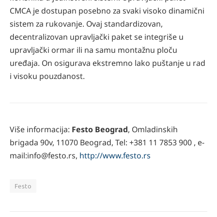
CMCA je dostupan posebno za svaki visoko dinamični
sistem za rukovanje. Ovaj standardizovan,
decentralizovan upravljački paket se integriše u
upravljački ormar ili na samu montažnu ploču
uređaja. On osigurava ekstremno lako puštanje u rad
i visoku pouzdanost.
Više informacija:
Festo Beograd
, Omladinskih
brigada 90v, 11070 Beograd, Tel: +381 11 7853 900 , e-
mail:info@festo.rs,
http://www.festo.rs
Festo