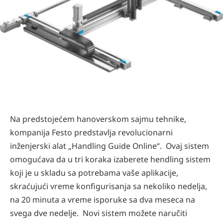
Na predstojećem hanoverskom sajmu tehnike,
kompanija Festo predstavlja revolucionarni
inženjerski alat „Handling Guide Online“. Ovaj sistem
omogućava da u tri koraka izaberete hendling sistem
koji je u skladu sa potrebama vaše aplikacije,
skraćujući vreme konfigurisanja sa nekoliko nedelja,
na 20 minuta a vreme isporuke sa dva meseca na
svega dve nedelje. Novi sistem možete naručiti