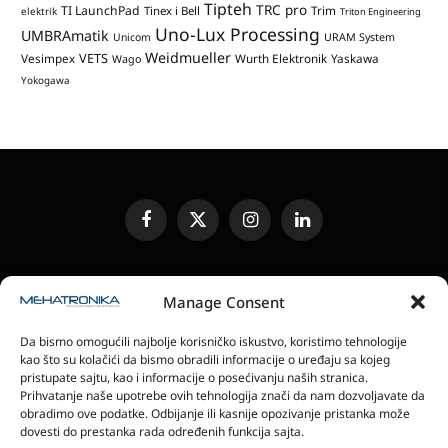
Tipteh
TRC pro
TI LaunchPad
Trim
Tinex i Bell
elektrik
Triton Engineering
Uno-Lux Processing
UMBRAmatik
Unicom
URAM System
Weidmueller
VETS
Vesimpex
Wurth Elektronik
Yaskawa
Wago
Yokogawa
Facebook
X
Instagram
LinkedIn
(Twitter)
UREĐIVAČKA POLITIKA
KONTAKT
MEDIA KIT
Manage Consent
SLANJE JEDINICA ZA RECENZIJU
PRETPLATA
Da bismo omogućili najbolje korisničko iskustvo, koristimo tehnologije
ELEKTRONSKA IZDANJA
POLITIKA PRIVATNOSTI
kao što su kolačići da bismo obradili informacije o uređaju sa kojeg
POLITIKA KOLAČIĆA
pristupate sajtu, kao i informacije o posećivanju naših stranica.
Prihvatanje naše upotrebe ovih tehnologija znači da nam dozvoljavate da
obradimo ove podatke. Odbijanje ili kasnije opozivanje pristanka može
magazin Mehatronika - Agencija “Gomo Design”
dovesti do prestanka rada određenih funkcija sajta.
Stanoja Glavaša 37, 26300 Vršac, Serbia