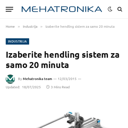
Home
Industrija
Izaberite hendling sistem za samo 20 minuta
»
»
INDUSTRIJA
Izaberite hendling sistem za
samo 20 minuta
By
Mehatronika team
12/03/2015
Updated:
18/07/2025
3 Mins Read