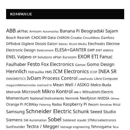
KOMPANIJE
ABB
Banana Pi
Beogradski Sajam
akYtec
Armsom
Automatika
CADCAM Data
Bosch Rexroth
Danfoss
CHIRON Croatia
CircuitMess
Dossis
Elecrow
DFRobot
Digilent
Eaton
Elecfreaks
Edatec
Elcom Media
ELESA+GANTER
Electronic Design
EMP
Elektromont
EMT elektro
EXOR ETI
Fanuc
ENEL Valjevo
EP-Solutions
ePlan
Eurocom
Festo
Fox Electronics
Faulhaber
Gomo Design
Gamax
Hennlich
ICM Electronics
INEA SR
Hidraulika
HMS
ICOP
IvDam Process Control
Libre Computer
INNOMOTICS
LattePanda
Mean Well / ASIKO
Melco-Buda
magazinMehatronika
malina314
Mikro Kontrol
Microsoft
Mitsubishi Electric
Metronik
Milk-V
Momentum
Neofyton
National Instruments
Neminik
NVIDIA
Olimex
Raspberry Pi
Orange Pi
PCBWay
Radxa
Recom
Rittal
Pickering
Renishaw
Schneider Electric
Schunk
Samsung
Seeed Studio
Sobel
Siemens
STMicroelectronics
SM Automation
Soldered
staubli
Tectra / Megger
Tehnogama
SunFounder
teenage engineering
TeLa