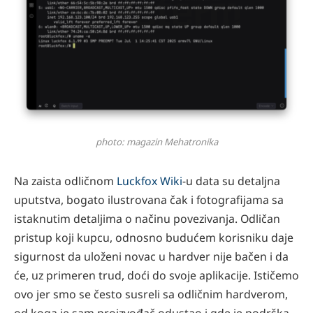
photo: magazin Mehatronika
Na zaista odličnom
Luckfox Wiki
-u data su detaljna
uputstva, bogato ilustrovana čak i fotografijama sa
istaknutim detaljima o načinu povezivanja. Odličan
pristup koji kupcu, odnosno budućem korisniku daje
sigurnost da uloženi novac u hardver nije bačen i da
će, uz primeren trud, doći do svoje aplikacije. Ističemo
ovo jer smo se često susreli sa odličnim hardverom,