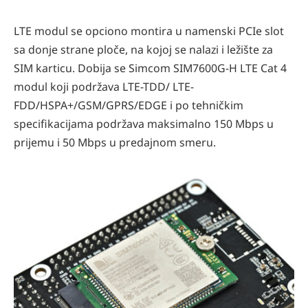
LTE modul se opciono montira u namenski PCIe slot
sa donje strane ploče, na kojoj se nalazi i ležište za
SIM karticu. Dobija se Simcom SIM7600G-H LTE Cat 4
modul koji podržava LTE-TDD/ LTE-
FDD/HSPA+/GSM/GPRS/EDGE i po tehničkim
specifikacijama podržava maksimalno 150 Mbps u
prijemu i 50 Mbps u predajnom smeru.