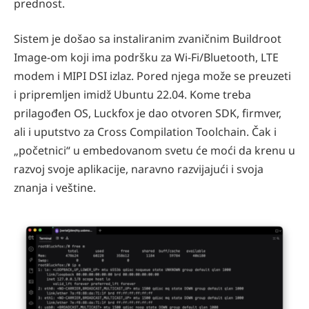
prednost.
Sistem je došao sa instaliranim zvaničnim Buildroot
Image-om koji ima podršku za Wi-Fi/Bluetooth, LTE
modem i MIPI DSI izlaz. Pored njega može se preuzeti
i pripremljen imidž Ubuntu 22.04. Kome treba
prilagođen OS, Luckfox je dao otvoren SDK, firmver,
ali i uputstvo za Cross Compilation Toolchain. Čak i
„početnici“ u embedovanom svetu će moći da krenu u
razvoj svoje aplikacije, naravno razvijajući i svoja
znanja i veštine.