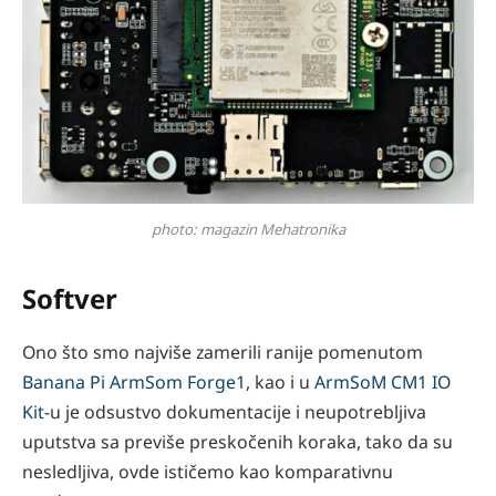
photo: magazin Mehatronika
Softver
Ono što smo najviše zamerili ranije pomenutom
Banana Pi ArmSom Forge1
, kao i u
ArmSoM CM1 IO
Kit
-u je odsustvo dokumentacije i neupotrebljiva
uputstva sa previše preskočenih koraka, tako da su
nesledljiva, ovde ističemo kao komparativnu