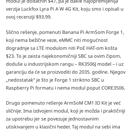
modul je dodatnih $47, pa je dakle najopremljenija
verzija Luckfox Lyra Pi A W 4G Kit, koju smo i opisali u
ovoj recenziji $93.99.
Slično rešenje, pomenuti Banana Pi ArmSom Forge 1,
koji nema bežične veze, eMMC niti mogućnost
dogradnje sa LTE modulom niti PoE HAT-om košta
$23. To je zaista najekonomičniji SBC sa ovim čipom,
doduše u industrijskom rangu – RK3506J model – i uz
garanciju da će se proizvoditi do 2035. godine. Njegov
„nedostatak“ je što je Forge 1 striktno SBC u
Raspberry Pi formatu i nema modul poput CORE3506.
Drugo pomenuto rešenje ArmSoM CM1 IO Kit je već
sličnije. Ima izdvojeni modul, koji je možda i praktičniji
za upotrebu jer se povezuje jednostavnim
utiskivanjem u klasični heder. Taj modul na sebi ima