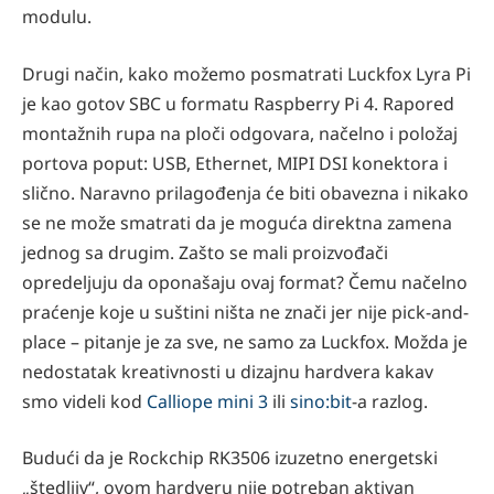
modulu.
Drugi način, kako možemo posmatrati Luckfox Lyra Pi
je kao gotov SBC u formatu Raspberry Pi 4. Rapored
montažnih rupa na ploči odgovara, načelno i položaj
portova poput: USB, Ethernet, MIPI DSI konektora i
slično. Naravno prilagođenja će biti obavezna i nikako
se ne može smatrati da je moguća direktna zamena
jednog sa drugim. Zašto se mali proizvođači
opredeljuju da oponašaju ovaj format? Čemu načelno
praćenje koje u suštini ništa ne znači jer nije pick-and-
place – pitanje je za sve, ne samo za Luckfox. Možda je
nedostatak kreativnosti u dizajnu hardvera kakav
smo videli kod
Calliope mini 3
ili
sino:bit
-a razlog.
Budući da je Rockchip RK3506 izuzetno energetski
„štedljiv“, ovom hardveru nije potreban aktivan