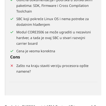
paketima: SDK, Firmware i Cross Compilation
Toolchain
SBC koji pokreće Linux OS i nema potrebe za
dodatnim hlađenjem
Modul CORE3506 se može ugraditi u nezavisni
hardver, a tada je ovaj SBC u stvari razvojni
carrier board
Cena je veoma korektna
Cons
Zašto na kraju staviti verziju procesora opšte
namene?