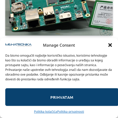
Edatec ED-CM0NANO recenzija
Manage Consent
17/04/2026
Da bismo omogućili najbolje korisničko iskustvo, koristimo tehnologije
8.1
kao što su kolačići da bismo obradili informacije o uređaju sa kojeg
pristupate sajtu, kao i informacije o posećivanju naših stranica.
Prihvatanje naše upotrebe ovih tehnologija znači da nam dozvoljavate da
obradimo ove podatke. Odbijanje ili kasnije opozivanje pristanka može
dovesti do prestanka rada određenih funkcija sajta.
PRIHVATAM
Politika kolačića
Politika privatnosti