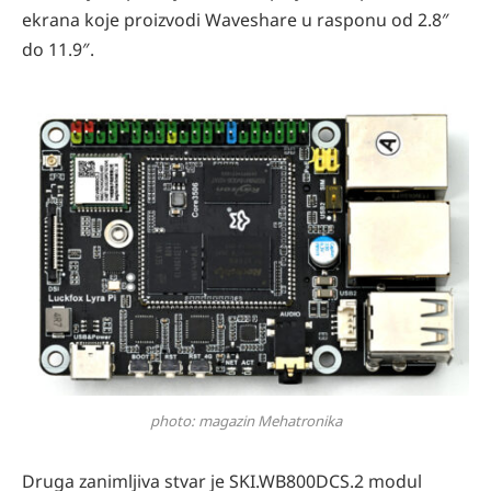
ekrana koje proizvodi Waveshare u rasponu od 2.8″
do 11.9″.
photo: magazin Mehatronika
Druga zanimljiva stvar je SKI.WB800DCS.2 modul