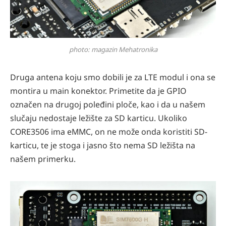
photo: magazin Mehatronika
Druga antena koju smo dobili je za LTE modul i ona se
montira u main konektor. Primetite da je GPIO
označen na drugoj poleđini ploče, kao i da u našem
slučaju nedostaje ležište za SD karticu. Ukoliko
CORE3506 ima eMMC, on ne može onda koristiti SD-
karticu, te je stoga i jasno što nema SD ležišta na
našem primerku.