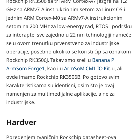
Rockchip RK3506 sa tri ARM Cortex-A7 jezgra na 1.2
GHz sa ARMv7-A instrukcionim setom za Linux OS i
jednim ARM Cortex-M0 sa ARMv7-A instrukcionim
setom na 200 MHz za low-energy rad, RTOS i podršku
za interapte, sve zajedno u 22 nm tehnologiji nameće
se u ovom trenutku prvenstveno za industrijske
operacije, posebno ukoliko se koristi čip sa oznakom
Rockchip RK3506J. Takav smo sreli u
Banana Pi
ArmSom Forge1
, kao i u
ArmSoM CM1 IO Kit
-u, ali
ovde imamo Rockchip RK3506B. Po gotovo svim
karakteristikama su identični, osim što je ovaj
namenjen za multimedijalne aplikacije, a ne za
industrijske.
Hardver
Poređenjem zvaničnih Rockchip datasheet-ova