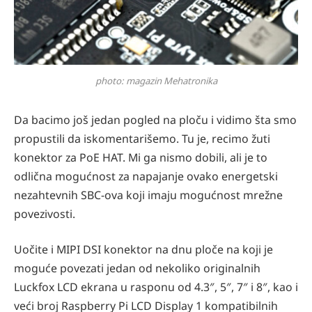
photo: magazin Mehatronika
Da bacimo još jedan pogled na ploču i vidimo šta smo
propustili da iskomentarišemo. Tu je, recimo žuti
konektor za PoE HAT. Mi ga nismo dobili, ali je to
odlična mogućnost za napajanje ovako energetski
nezahtevnih SBC-ova koji imaju mogućnost mrežne
povezivosti.
Uočite i MIPI DSI konektor na dnu ploče na koji je
moguće povezati jedan od nekoliko originalnih
Luckfox LCD ekrana u rasponu od 4.3″, 5″, 7″ i 8″, kao i
veći broj Raspberry Pi LCD Display 1 kompatibilnih