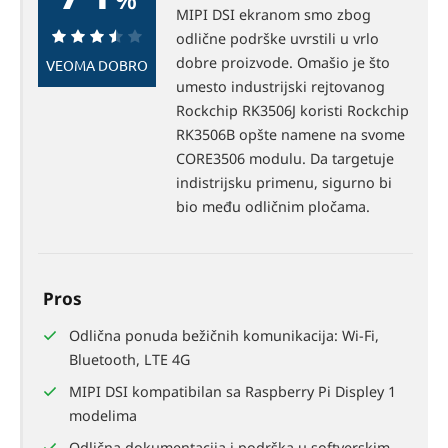
MIPI DSI ekranom smo zbog
odlične podrške uvrstili u vrlo
71%
dobre proizvode. Omašio je što
VEOMA DOBRO
umesto industrijski rejtovanog
Rockchip RK3506J koristi Rockchip
RK3506B opšte namene na svome
CORE3506 modulu. Da targetuje
indistrijsku primenu, sigurno bi
bio među odličnim pločama.
Pros
Odlična ponuda bežičnih komunikacija: Wi-Fi,
Bluetooth, LTE 4G
MIPI DSI kompatibilan sa Raspberry Pi Displey 1
modelima
Odlična dokumentacija i podrška u softverskim