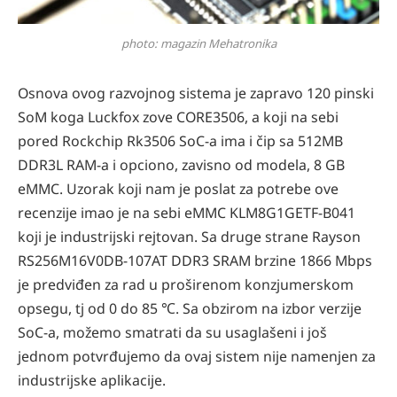
photo: magazin Mehatronika
Osnova ovog razvojnog sistema je zapravo 120 pinski
SoM koga Luckfox zove CORE3506, a koji na sebi
pored Rockchip Rk3506 SoC-a ima i čip sa 512MB
DDR3L RAM-a i opciono, zavisno od modela, 8 GB
eMMC. Uzorak koji nam je poslat za potrebe ove
recenzije imao je na sebi eMMC KLM8G1GETF-B041
koji je industrijski rejtovan. Sa druge strane Rayson
RS256M16V0DB-107AT DDR3 SRAM brzine 1866 Mbps
je predviđen za rad u proširenom konzjumerskom
opsegu, tj od 0 do 85 ℃. Sa obzirom na izbor verzije
SoC-a, možemo smatrati da su usaglašeni i još
jednom potvrđujemo da ovaj sistem nije namenjen za
industrijske aplikacije.