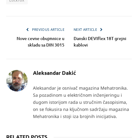
PREVIOUS ARTICLE
NEXT ARTICLE
Nove cevne obujmnice u
Danski DEVIflex 18T grejni
skladu sa DIN 3015
kablovi
Aleksandar Dakić
Aleksandar je osnivač magazina Mehatronika.
Sa pozadinom u električnom inženjeringu i
dugom istorijom rada u stručnim časopisima,
on se fokusira na ključnom sadržaju magazina
Mehatronika i stoji iza brojnih inicijativa.
RELATED POSTS