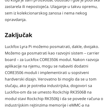
od koga je sam proizvođač odustao i gde je podrška
zastarela ili nepostojeća. Ulaganje u takvu opremu,
sem iz kolekcionarskog zanosa i nema nekog
opravdanja.
Zaključak
Luckfox Lyra Pi možemo posmatrati, dakle, dvojako.
Možemo ga posmatrati kao razvojni sistem – carrier
board – za Luckfox CORE3506 modul. Nakon razvoja
aplikacije na njemu, mogu se nabaviti dodatni
CORE3506 moduli i implementirati u sopstveni
hardverski dizajn. Verovatno bi moglo da se u tom
slučaju, ako je potreba industrijska, dogovori sa
Luckfox-om da se umesto Rockchip RK3506B na
modul stavi Rockchip RK3506J i da se povede računa o
industrijskim rejtinzima memorije i eMMC-a na