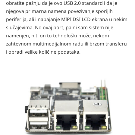
obratite pažnju da je ovo USB 2.0 standard i da je
njegova primarna namena povezivanje sporijih
periferija, ali i napajanje MIPI DSI LCD ekrana u nekim
slučajevima. No ovaj port, pa ni sam sistem nije
namenjen, niti on to tehnološki može, nekom
zahtevnom multimedijalnom radu ili brzom transferu
i obradi velike količine podataka.