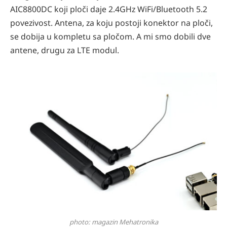
AIC8800DC koji ploči daje 2.4GHz WiFi/Bluetooth 5.2
povezivost. Antena, za koju postoji konektor na ploči,
se dobija u kompletu sa pločom. A mi smo dobili dve
antene, drugu za LTE modul.
photo: magazin Mehatronika