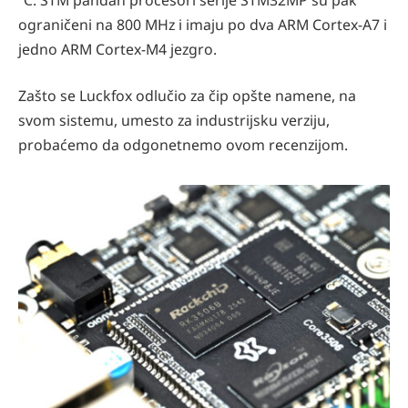
ograničeni na 800 MHz i imaju po dva ARM Cortex-A7 i
jedno ARM Cortex-M4 jezgro.
Zašto se Luckfox odlučio za čip opšte namene, na
svom sistemu, umesto za industrijsku verziju,
probaćemo da odgonetnemo ovom recenzijom.