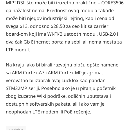
MIPI DSI, što može biti izuzetno praktično – CORE3506
ga nažalost nema. Prednost ovog modula takođe
može biti njegov industrijski rejting, kao i cena od
svega $13, odnosno $28.50 za ceo kit sa carrier
board-om koji ima Wi-Fi/Bluetooth modul, USB-2.0 i
dva čak Gb Ethernet porta na sebi, ali nema mesta za
LTE modul.
Na kraju, ako bi birali razvojnu ploču opšte namene
sa ARM Cortex-A7 i ARM Cortex-M0 jezgrima,
verovatno bi izabrali ovaj Luckfox kao pandan
STM32MP seriji. Posebno ako je u pitanju početnik
zbog izuzetne Wiki podrške, odličnih uputstava i
dostupnih softverskih paketa, ali i ako vam je
neophodan LTE modem ili PoE rešenje.
Luckfox