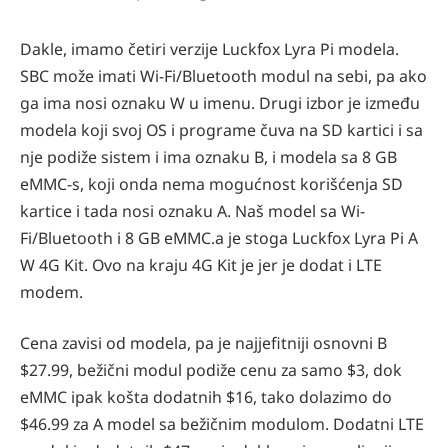
Dakle, imamo četiri verzije Luckfox Lyra Pi modela.
SBC može imati Wi-Fi/Bluetooth modul na sebi, pa ako
ga ima nosi oznaku W u imenu. Drugi izbor je između
modela koji svoj OS i programe čuva na SD kartici i sa
nje podiže sistem i ima oznaku B, i modela sa 8 GB
eMMC-s, koji onda nema mogućnost korišćenja SD
kartice i tada nosi oznaku A. Naš model sa Wi-
Fi/Bluetooth i 8 GB eMMC.a je stoga Luckfox Lyra Pi A
W 4G Kit. Ovo na kraju 4G Kit je jer je dodat i LTE
modem.
Cena zavisi od modela, pa je najjefitniji osnovni B
$27.99, bežični modul podiže cenu za samo $3, dok
eMMC ipak košta dodatnih $16, tako dolazimo do
$46.99 za A model sa bežičnim modulom. Dodatni LTE