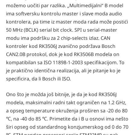
možemo uočiti par razlika. „Multimedijalni“ B model
ima softversku kontrolu master i slave moda audio
kontrolera, pa time iz master moda rada može postići
50 MHz (BCLK) serial bit clock. SPI u serial-master
modu ima podršku za 2 chip-selects izlaz. CAN
kontroler kod RK3506J zvanično podržava Bosch
CAN2.0B protokol, dok je kod RK3506B modela on
kompatibilan sa ISO 11898-1-2003 specifikacijom. To
je praktično identična realizacija, ali je pitanje ko je
specificira, da li Bosch ili ISO.
Ono što je možda još bitnije, je da je kod RK3506J
modela, maksimalni radni takt ograničen na 1.2 GHz,
a opseg temperature okruženja proširen sa -20 do 80
℃, na -40 do 85 ℃. Primetite da i B u osnovi ima nešto
širi opseg od standardnog konzjumerskog od 0 do 70
℃. STM pandan procesori serije STM32MP su pak