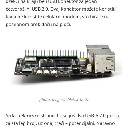
džek, i na kraju beli USB konektor za jedan
četvorožilni USB 2.0. Ovaj konektor možete koristiti
kada ne koristite celularni modem, što birate na
posebnom prekidaču na ploči.
photo: magazin Mehatronika
Sa konektorske strane, tu su još dva USB-A 2.0 porta,
zaista lep broj, uz onaj treći – potencijalni. Naravno