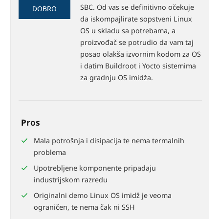
65%
SBC. Od vas se definitivno očekuje
DOBRO
da iskompajlirate sopstveni Linux
OS u skladu sa potrebama, a
proizvođač se potrudio da vam taj
posao olakša izvornim kodom za OS
i datim Buildroot i Yocto sistemima
za gradnju OS imidža.
Pros
Mala potrošnja i disipacija te nema termalnih
problema
Upotrebljene komponente pripadaju
industrijskom razredu
Originalni demo Linux OS imidž je veoma
ograničen, te nema čak ni SSH