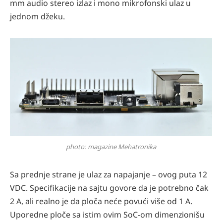
mm audio stereo izlaz i mono mikrofonski ulaz u
jednom džeku.
photo: magazine Mehatronika
Sa prednje strane je ulaz za napajanje – ovog puta 12
VDC. Specifikacije na sajtu govore da je potrebno čak
2 A, ali realno je da ploča neće povući više od 1 A.
Uporedne ploče sa istim ovim SoC-om dimenzionišu