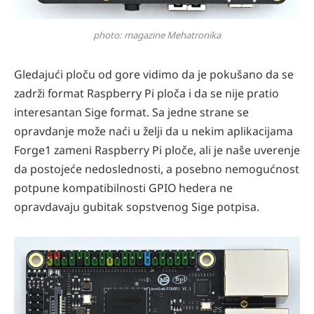
photo: magazine Mehatronika
Gledajući ploču od gore vidimo da je pokušano da se
zadrži format Raspberry Pi ploča i da se nije pratio
interesantan Sige format. Sa jedne strane se
opravdanje može naći u želji da u nekim aplikacijama
Forge1 zameni Raspberry Pi ploče, ali je naše uverenje
da postojeće nedoslednosti, a posebno nemogućnost
potpune kompatibilnosti GPIO hedera ne
opravdavaju gubitak sopstvenog Sige potpisa.