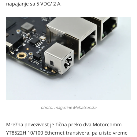
napajanje sa 5 VDC/ 2 A.
photo: magazine Mehatronika
Mrežna povezivost je žična preko dva Motorcomm
YT8522H 10/100 Ethernet transivera, pa u isto vreme