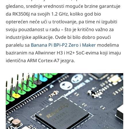
gledano, srednje vrednosti moguće brzine garantuje
da RK3506J na svojih 1.2 GHz, koliko god bio
opterećen neće ući u trotlovanje, pa time ni izgubiti
svoju pouzdanost u radu – što je kritično važno za
industrijske aplikacije. Ovde bi bilo dobro povući
paralelu sa
Banana Pi BPi-P2 Zero i Maker
modelima
baziranim na Allwinner H3 i H2+ SoC-evima koji imaju
identična ARM Cortex-A7 jezgra.