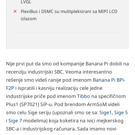
LVGL
FlexiBus i DSMC su multipleksirani sa MIPI LCD
izlazom
Nije prvi put da smo od kompanije Banana Pi dobili na
recenziju industrijski SBC. Veoma interesantno
rešenje smo videli ranije pod imenom
Banana Pi BPi-
F2P
i ispratili i kasniju realizaciju cele jedne
industrijske priče pod imenom
Tibbo
na specifičnom
Plus1 (SP7021) SiP-u. Pod brendom ArmSoM videli
smo celu Sige seriju (upoznali smo se sa:
Sige1
,
Sige 5
i
Sige 7
modelima) koja koketira na ivici mejkerskog
SBC-a i industrijskog računara. Sada imamo novi