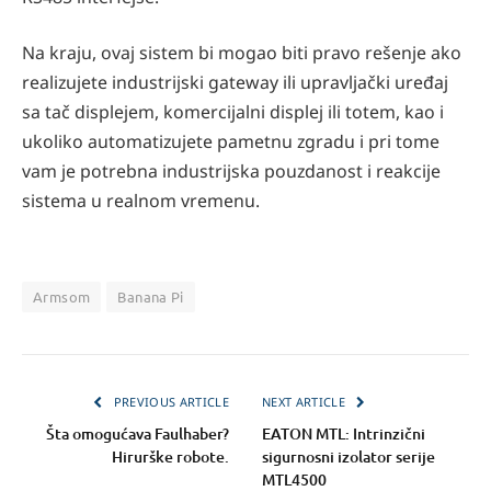
Na kraju, ovaj sistem bi mogao biti pravo rešenje ako
realizujete industrijski gateway ili upravljački uređaj
sa tač displejem, komercijalni displej ili totem, kao i
ukoliko automatizujete pametnu zgradu i pri tome
vam je potrebna industrijska pouzdanost i reakcije
sistema u realnom vremenu.
Armsom
Banana Pi
PREVIOUS ARTICLE
NEXT ARTICLE
Šta omogućava Faulhaber?
EATON MTL: Intrinzični
Hirurške robote.
sigurnosni izolator serije
MTL4500