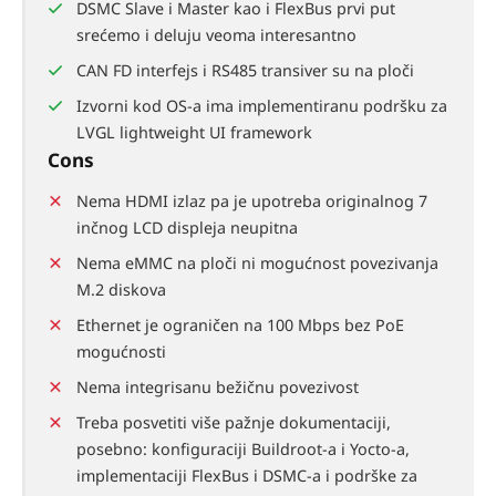
DSMC Slave i Master kao i FlexBus prvi put
srećemo i deluju veoma interesantno
CAN FD interfejs i RS485 transiver su na ploči
Izvorni kod OS-a ima implementiranu podršku za
LVGL lightweight UI framework
Cons
Nema HDMI izlaz pa je upotreba originalnog 7
inčnog LCD displeja neupitna
Nema eMMC na ploči ni mogućnost povezivanja
M.2 diskova
Ethernet je ograničen na 100 Mbps bez PoE
mogućnosti
Nema integrisanu bežičnu povezivost
Treba posvetiti više pažnje dokumentaciji,
posebno: konfiguraciji Buildroot-a i Yocto-a,
implementaciji FlexBus i DSMC-a i podrške za