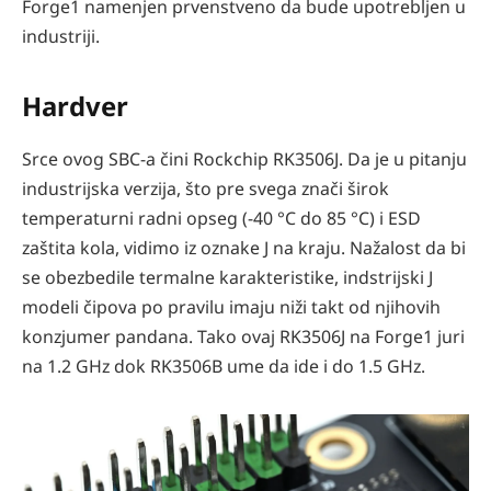
Forge1 namenjen prvenstveno da bude upotrebljen u
industriji.
Hardver
Srce ovog SBC-a čini Rockchip RK3506J. Da je u pitanju
industrijska verzija, što pre svega znači širok
temperaturni radni opseg (​-40 °C do 85 °C​​) i ESD
zaštita kola, vidimo iz oznake J na kraju. Nažalost da bi
se obezbedile termalne karakteristike, indstrijski J
modeli čipova po pravilu imaju niži takt od njihovih
konzjumer pandana. Tako ovaj RK3506J na Forge1 juri
na 1.2 GHz dok RK3506B ume da ide i do 1.5 GHz.