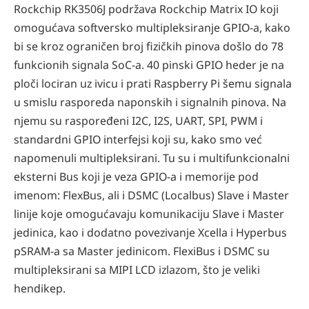
Rockchip RK3506J podržava Rockchip Matrix IO koji
omogućava softversko multipleksiranje GPIO-a, kako
bi se kroz ograničen broj fizičkih pinova došlo do 78
funkcionih signala SoC-a. 40 pinski GPIO heder je na
ploči lociran uz ivicu i prati Raspberry Pi šemu signala
u smislu rasporeda naponskih i signalnih pinova. Na
njemu su raspoređeni I2C, I2S, UART, SPI, PWM i
standardni GPIO interfejsi koji su, kako smo već
napomenuli multipleksirani. Tu su i multifunkcionalni
eksterni Bus koji je veza GPIO-a i memorije pod
imenom: FlexBus, ali i DSMC (Localbus) Slave i Master
linije koje omogućavaju komunikaciju Slave i Master
jedinica, kao i dodatno povezivanje Xcella i Hyperbus
pSRAM-a sa Master jedinicom. FlexiBus i DSMC su
multipleksirani sa MIPI LCD izlazom, što je veliki
hendikep.