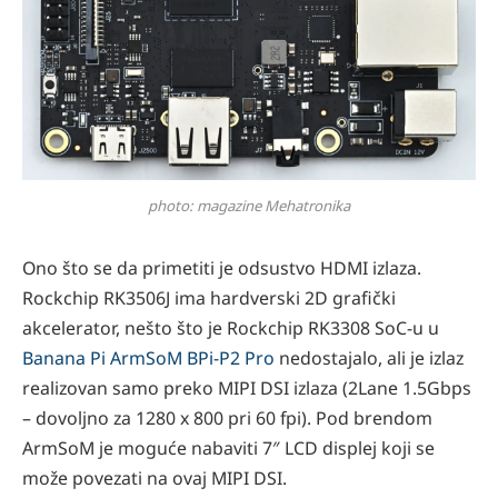
photo: magazine Mehatronika
Ono što se da primetiti je odsustvo HDMI izlaza.
Rockchip RK3506J ima hardverski 2D grafički
akcelerator, nešto što je Rockchip RK3308 SoC-u u
Banana Pi ArmSoM BPi-P2 Pro
nedostajalo, ali je izlaz
realizovan samo preko MIPI DSI izlaza (2Lane 1.5Gbps
– dovoljno za 1280 x 800 pri 60 fpi). Pod brendom
ArmSoM je moguće nabaviti 7″ LCD displej koji se
može povezati na ovaj MIPI DSI.