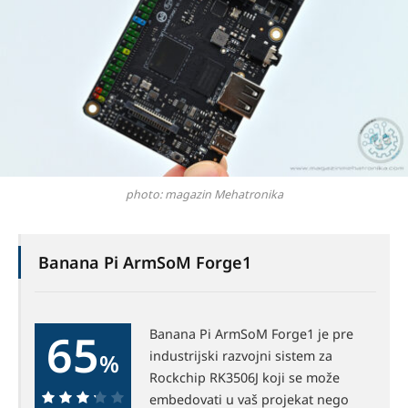
photo: magazin Mehatronika
Banana Pi ArmSoM Forge1
65
Banana Pi ArmSoM Forge1 je pre
industrijski razvojni sistem za
%
Rockchip RK3506J koji se može
embedovati u vaš projekat nego