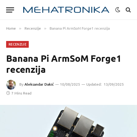
Home
Recenzije
Banana Pi ArmSoM Forge1 recenzija
»
»
RECENZIJE
Banana Pi ArmSoM Forge1
recenzija
By
Aleksandar Dakić
10/08/2025
Updated:
13/09/2025
7 Mins Read