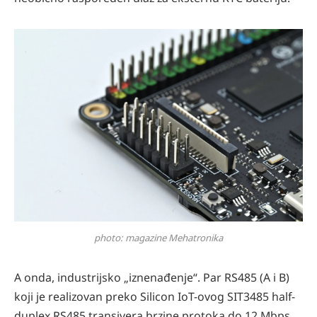
photo: magazine Mehatronika
A onda, industrijsko „iznenađenje“. Par RS485 (A i B)
koji je realizovan preko Silicon IoT-ovog SIT3485 half-
duplex RS485 transivera brzine protoka do 12 Mbps