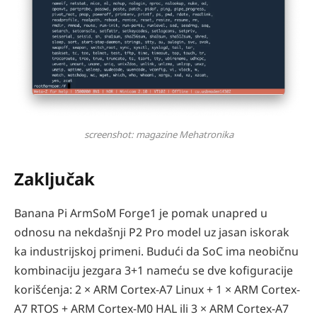
screenshot: magazine Mehatronika
Zaključak
Banana Pi ArmSoM Forge1 je pomak unapred u
odnosu na nekdašnji P2 Pro model uz jasan iskorak
ka industrijskoj primeni. Budući da SoC ima neobičnu
kombinaciju jezgara 3+1 nameću se dve kofiguracije
korišćenja: 2 × ARM Cortex-A7 Linux + 1 × ARM Cortex-
A7 RTOS + ARM Cortex-M0 HAL ili 3 × ARM Cortex-A7