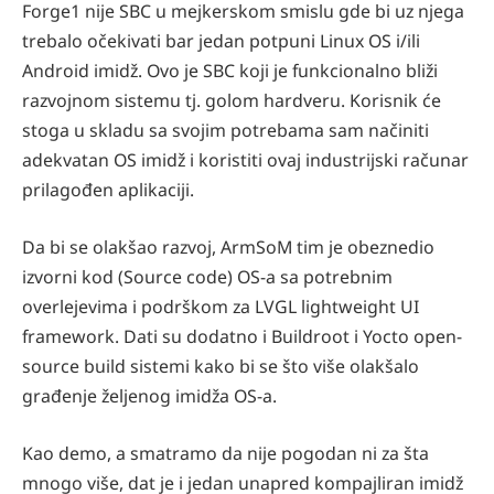
Forge1 nije SBC u mejkerskom smislu gde bi uz njega
trebalo očekivati bar jedan potpuni Linux OS i/ili
Android imidž. Ovo je SBC koji je funkcionalno bliži
razvojnom sistemu tj. golom hardveru. Korisnik će
stoga u skladu sa svojim potrebama sam načiniti
adekvatan OS imidž i koristiti ovaj industrijski računar
prilagođen aplikaciji.
Da bi se olakšao razvoj, ArmSoM tim je obeznedio
izvorni kod (Source code) OS-a sa potrebnim
overlejevima i podrškom za LVGL lightweight UI
framework. Dati su dodatno i Buildroot i Yocto open-
source build sistemi kako bi se što više olakšalo
građenje željenog imidža OS-a.
Kao demo, a smatramo da nije pogodan ni za šta
mnogo više, dat je i jedan unapred kompajliran imidž