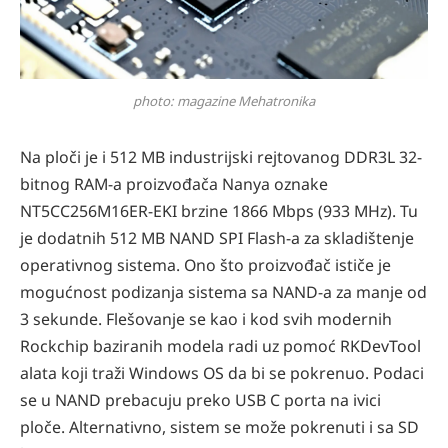
photo: magazine Mehatronika
Na ploči je i 512 MB industrijski rejtovanog DDR3L 32-
bitnog RAM-a proizvođača Nanya oznake
NT5CC256M16ER-EKI brzine 1866 Mbps (933 MHz). Tu
je dodatnih 512 MB NAND SPI Flash-a za skladištenje
operativnog sistema. Ono što proizvođač ističe je
mogućnost podizanja sistema sa NAND-a za manje od
3 sekunde. Flešovanje se kao i kod svih modernih
Rockchip baziranih modela radi uz pomoć RKDevTool
alata koji traži Windows OS da bi se pokrenuo. Podaci
se u NAND prebacuju preko USB C porta na ivici
ploče. Alternativno, sistem se može pokrenuti i sa SD