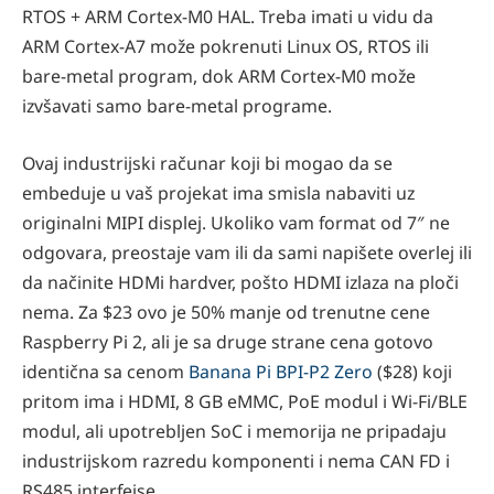
RTOS + ARM Cortex-M0 HAL. Treba imati u vidu da
ARM Cortex-A7 može pokrenuti Linux OS, RTOS ili
bare-metal program, dok ARM Cortex-M0 može
izvšavati samo bare-metal programe.
Ovaj industrijski računar koji bi mogao da se
embeduje u vaš projekat ima smisla nabaviti uz
originalni MIPI displej. Ukoliko vam format od 7″ ne
odgovara, preostaje vam ili da sami napišete overlej ili
da načinite HDMi hardver, pošto HDMI izlaza na ploči
nema. Za $23 ovo je 50% manje od trenutne cene
Raspberry Pi 2, ali je sa druge strane cena gotovo
identična sa cenom
Banana Pi BPI-P2 Zero
($28) koji
pritom ima i HDMI, 8 GB eMMC, PoE modul i Wi-Fi/BLE
modul, ali upotrebljen SoC i memorija ne pripadaju
industrijskom razredu komponenti i nema CAN FD i
RS485 interfejse.