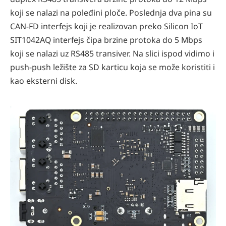
koji se nalazi na poleđini ploče. Poslednja dva pina su
CAN-FD interfejs koji je realizovan preko Silicon IoT
SIT1042AQ interfejs čipa brzine protoka do 5 Mbps
koji se nalazi uz RS485 transiver. Na slici ispod vidimo i
push-push ležište za SD karticu koja se može koristiti i
kao eksterni disk.