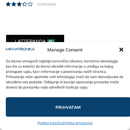
12/07/2026
6.7
Manage Consent
Da bismo omogućili najbolje korisničko iskustvo, koristimo tehnologije
kao što su kolačići da bismo obradili informacije o uređaju sa kojeg
pristupate sajtu, kao i informacije o posećivanju naših stranica.
Prihvatanje naše upotrebe ovih tehnologija znači da nam dozvoljavate da
obradimo ove podatke. Odbijanje ili kasnije opozivanje pristanka može
dovesti do prestanka rada određenih funkcija sajta.
PRIHVATAM
KOMPANIJE
Politika kolačića
Politika privatnosti
ABB
Banana Pi
Beogradski Sajam
akYtec
Armsom
Automatika