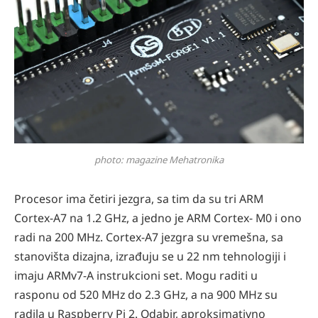
photo: magazine Mehatronika
Procesor ima četiri jezgra, sa tim da su tri ARM
Cortex-A7 na 1.2 GHz, a jedno je ARM Cortex- M0 i ono
radi na 200 MHz. Cortex-A7 jezgra su vremešna, sa
stanovišta dizajna, izrađuju se u 22 nm tehnologiji i
imaju ARMv7-A instrukcioni set. Mogu raditi u
rasponu od 520 MHz do 2.3 GHz, a na 900 MHz su
radila u Raspberry Pi 2. Odabir, aproksimativno