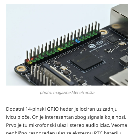
photo: magazine Mehatronika
Dodatni 14-pinski GPIO heder je lociran uz zadnju
ivicu ploče. On je interesantan zbog signala koje nosi.
Prvo je tu mikrofonski ulaz i stereo audio izlaz. Veoma
neobično raspoređen ulaz za eksternu RTC bateriju.