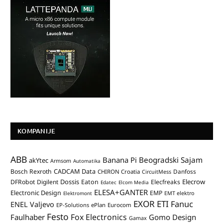
KOMPANIJE
ABB
Banana Pi
Beogradski Sajam
akYtec
Armsom
Automatika
CADCAM Data
Bosch Rexroth
Danfoss
CHIRON Croatia
CircuitMess
Dossis
Elecrow
DFRobot
Digilent
Eaton
Elecfreaks
Edatec
Elcom Media
ELESA+GANTER
Electronic Design
EMP
Elektromont
EMT elektro
EXOR ETI
Fanuc
ENEL Valjevo
EP-Solutions
ePlan
Eurocom
Festo
Fox Electronics
Faulhaber
Gomo Design
Gamax