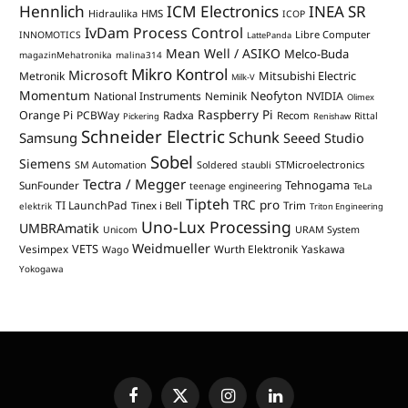
Hennlich
ICM Electronics
INEA SR
Hidraulika
HMS
ICOP
IvDam Process Control
Libre Computer
INNOMOTICS
LattePanda
Mean Well / ASIKO
Melco-Buda
magazinMehatronika
malina314
Mikro Kontrol
Microsoft
Mitsubishi Electric
Metronik
Milk-V
Momentum
Neofyton
National Instruments
Neminik
NVIDIA
Olimex
Raspberry Pi
Orange Pi
PCBWay
Radxa
Recom
Rittal
Pickering
Renishaw
Schneider Electric
Schunk
Samsung
Seeed Studio
Sobel
Siemens
STMicroelectronics
SM Automation
Soldered
staubli
Tectra / Megger
Tehnogama
SunFounder
teenage engineering
TeLa
Tipteh
TRC pro
TI LaunchPad
Trim
Tinex i Bell
elektrik
Triton Engineering
Uno-Lux Processing
UMBRAmatik
Unicom
URAM System
Weidmueller
VETS
Vesimpex
Wurth Elektronik
Yaskawa
Wago
Yokogawa
Facebook
X
Instagram
LinkedIn