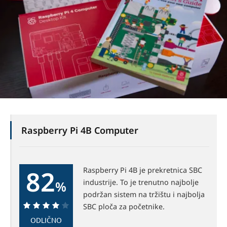
Raspberry Pi 4B Computer
82
Raspberry Pi 4B je prekretnica SBC
industrije. To je trenutno najbolje
%
podržan sistem na tržištu i najbolja
SBC ploča za početnike.
ODLIČNO