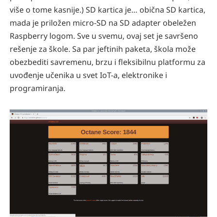
više o tome kasnije.) SD kartica je… obična SD kartica,
mada je priložen micro-SD na SD adapter obeležen
Raspberry logom. Sve u svemu, ovaj set je savršeno
rešenje za škole. Sa par jeftinih paketa, škola može
obezbediti savremenu, brzu i fleksibilnu platformu za
uvođenje učenika u svet IoT-a, elektronike i
programiranja.