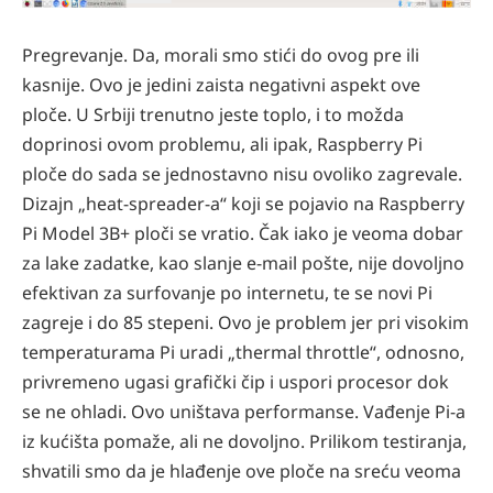
Pregrevanje. Da, morali smo stići do ovog pre ili
kasnije. Ovo je jedini zaista negativni aspekt ove
ploče. U Srbiji trenutno jeste toplo, i to možda
doprinosi ovom problemu, ali ipak, Raspberry Pi
ploče do sada se jednostavno nisu ovoliko zagrevale.
Dizajn „heat-spreader-a“ koji se pojavio na Raspberry
Pi Model 3B+ ploči
se vratio. Čak iako je veoma dobar
za lake zadatke, kao slanje e-mail pošte, nije dovoljno
efektivan za surfovanje po internetu, te se novi Pi
zagreje i do 85 stepeni. Ovo je problem jer pri visokim
temperaturama Pi uradi „thermal throttle“, odnosno,
privremeno ugasi grafički čip i uspori procesor dok
se ne ohladi. Ovo uništava performanse. Vađenje Pi-a
iz kućišta pomaže, ali ne dovoljno. Prilikom testiranja,
shvatili smo da je hlađenje ove ploče na sreću veoma