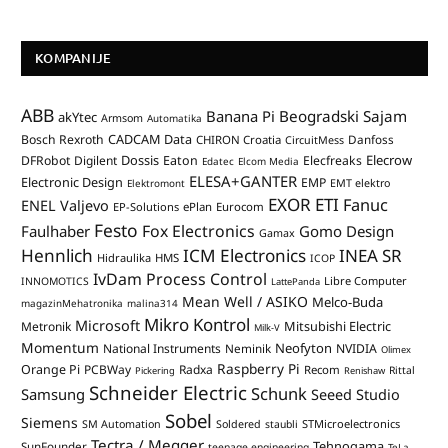
KOMPANIJE
ABB
Banana Pi
Beogradski Sajam
akYtec
Armsom
Automatika
CADCAM Data
Bosch Rexroth
Danfoss
CHIRON Croatia
CircuitMess
Dossis
Elecrow
DFRobot
Digilent
Eaton
Elecfreaks
Edatec
Elcom Media
ELESA+GANTER
Electronic Design
EMP
Elektromont
EMT elektro
EXOR ETI
Fanuc
ENEL Valjevo
EP-Solutions
ePlan
Eurocom
Festo
Fox Electronics
Faulhaber
Gomo Design
Gamax
Hennlich
ICM Electronics
INEA SR
Hidraulika
HMS
ICOP
IvDam Process Control
Libre Computer
INNOMOTICS
LattePanda
Mean Well / ASIKO
Melco-Buda
magazinMehatronika
malina314
Mikro Kontrol
Microsoft
Mitsubishi Electric
Metronik
Milk-V
Momentum
Neofyton
National Instruments
Neminik
NVIDIA
Olimex
Raspberry Pi
Orange Pi
PCBWay
Radxa
Recom
Rittal
Pickering
Renishaw
Schneider Electric
Schunk
Samsung
Seeed Studio
Sobel
Siemens
STMicroelectronics
SM Automation
Soldered
staubli
Tectra / Megger
Tehnogama
SunFounder
teenage engineering
TeLa