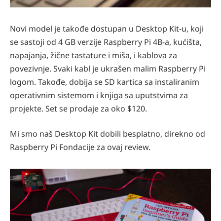
Novi model je takođe dostupan u Desktop Kit-u, koji
se sastoji od 4 GB verzije Raspberry Pi 4B-a, kućišta,
napajanja, žične tastature i miša, i kablova za
povezivnje. Svaki kabl je ukrašen malim Raspberry Pi
logom. Takođe, dobija se SD kartica sa instaliranim
operativnim sistemom i knjiga sa uputstvima za
projekte. Set se prodaje za oko $120.
Mi smo naš Desktop Kit dobili besplatno, direkno od
Raspberry Pi Fondacije za ovaj review.