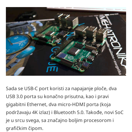
Sada se USB-C port koristi za napajanje ploče, dva
USB 3.0 porta su konačno prisutna, kao i pravi
gigabitni Ethernet, dva micro-HDMI porta (koja
podržavaju 4K izlaz) i Bluetooth 5.0. Takođe, novi SoC
je u srcu svega, sa značajno boljim procesorom i
grafičkim čipom.