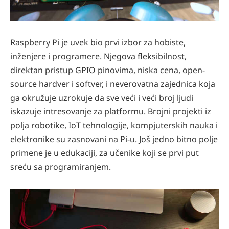
Raspberry Pi je uvek bio prvi izbor za hobiste,
inženjere i programere. Njegova fleksibilnost,
direktan pristup GPIO pinovima, niska cena, open-
source hardver i softver, i neverovatna zajednica koja
ga okružuje uzrokuje da sve veći i veći broj ljudi
iskazuje intresovanje za platformu. Brojni projekti iz
polja robotike, IoT tehnologije, kompjuterskih nauka i
elektronike su zasnovani na Pi-u. Još jedno bitno polje
primene je u edukaciji, za učenike koji se prvi put
sreću sa programiranjem.