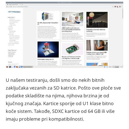
U našem testiranju, došli smo do nekih bitnih
zaključaka vezanih za SD katrice. Pošto ove ploče sve
podatke skladište na njima, njihova brzina je od
kjučnog značaja. Kartice sporije od U1 klase bitno
koče sistem.
Takođe, SDXC kartice od 64 GB ili više
imaju probleme pri kompatibilnosti.