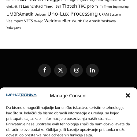
Tipteh
TRC pro
TI LaunchPad
Trim
Tinex i Bell
elektrik
Triton Engineering
Uno-Lux Processing
UMBRAmatik
Unicom
URAM System
Weidmueller
VETS
Vesimpex
Wurth Elektronik
Yaskawa
Wago
Yokogawa
Facebook
X
Instagram
LinkedIn
(Twitter)
UREĐIVAČKA POLITIKA
KONTAKT
MEDIA KIT
Manage Consent
SLANJE JEDINICA ZA RECENZIJU
PRETPLATA
Da bismo omogućili najbolje korisničko iskustvo, koristimo tehnologije
ELEKTRONSKA IZDANJA
POLITIKA PRIVATNOSTI
kao što su kolačići da bismo obradili informacije o uređaju sa kojeg
POLITIKA KOLAČIĆA
pristupate sajtu, kao i informacije o posećivanju naših stranica.
Prihvatanje naše upotrebe ovih tehnologija znači da nam dozvoljavate da
obradimo ove podatke. Odbijanje ili kasnije opozivanje pristanka može
magazin Mehatronika - Agencija “Gomo Design”
dovesti do prestanka rada određenih funkcija sajta.