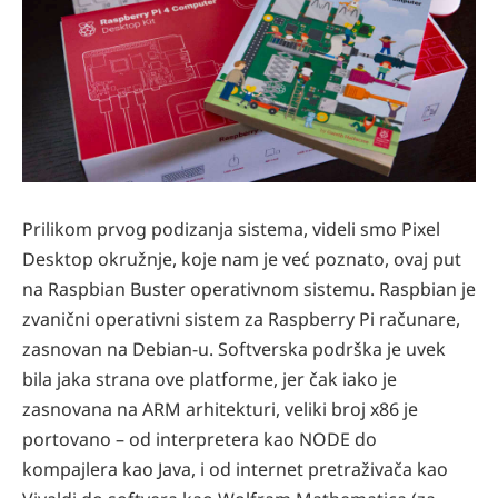
Prilikom prvog podizanja sistema, videli smo Pixel
Desktop okružnje, koje nam je već poznato, ovaj put
na Raspbian Buster operativnom sistemu. Raspbian je
zvanični operativni sistem za Raspberry Pi računare,
zasnovan na Debian-u. Softverska podrška je uvek
bila jaka strana ove platforme, jer čak iako je
zasnovana na ARM arhitekturi, veliki broj x86 je
portovano – od interpretera kao NODE do
kompajlera kao Java, i od internet pretraživača kao