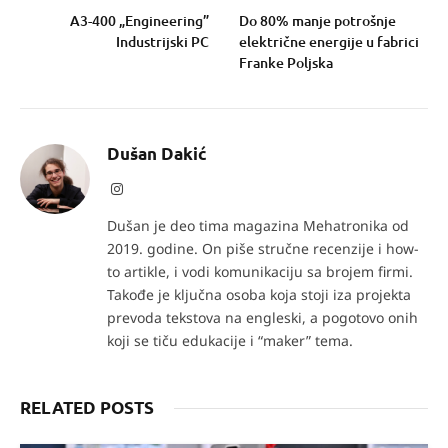
A3-400 „Engineering”
Do 80% manje potrošnje
Industrijski PC
električne energije u fabrici
Franke Poljska
Dušan Dakić
Instagram
Dušan je deo tima magazina Mehatronika od
2019. godine. On piše stručne recenzije i how-
to artikle, i vodi komunikaciju sa brojem firmi.
Takođe je ključna osoba koja stoji iza projekta
prevoda tekstova na engleski, a pogotovo onih
koji se tiču edukacije i “maker” tema.
RELATED POSTS