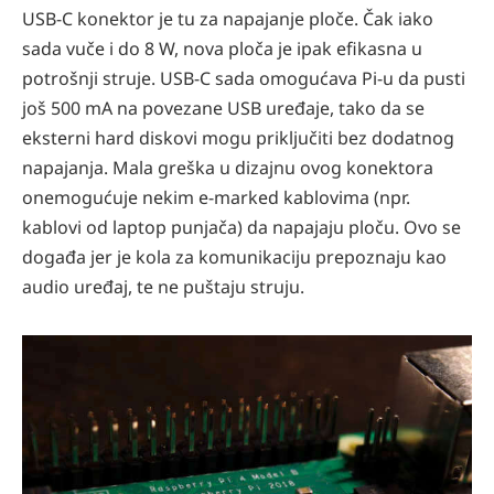
USB-C konektor je tu za napajanje ploče. Čak iako
sada vuče i do 8 W, nova ploča je ipak efikasna u
potrošnji struje. USB-C sada omogućava Pi-u da pusti
još 500 mA na povezane USB uređaje, tako da se
eksterni hard diskovi mogu priključiti bez dodatnog
napajanja.
Mala greška u dizajnu ovog konektora
onemogućuje nekim e-marked kablovima (npr.
kablovi od laptop punjača) da napajaju ploču. Ovo se
događa jer je kola za komunikaciju prepoznaju kao
audio uređaj, te ne puštaju struju.