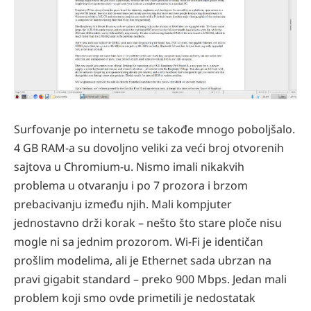
Surfovanje po internetu se takođe mnogo poboljšalo.
4 GB RAM-a su dovoljno veliki za veći broj otvorenih
sajtova
u Chromium-u.
Nismo imali nikakvih
problema u otvaranju i po 7 prozora i brzom
prebacivanju između njih. Mali kompjuter
jednostavno drži korak – nešto što stare ploče nisu
mogle ni sa jednim prozorom. Wi-Fi je identičan
prošlim modelima, ali je Ethernet sada ubrzan na
pravi gigabit standard – preko 900 Mbps. Jedan mali
problem koji smo ovde primetili je nedostatak