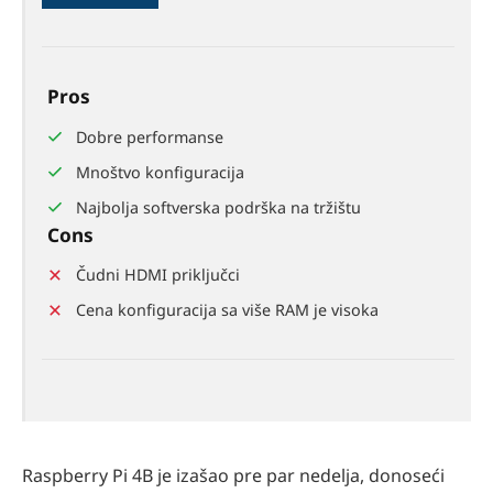
82%
Pros
Dobre performanse
Mnoštvo konfiguracija
Najbolja softverska podrška na tržištu
Cons
Čudni HDMI priključci
Cena konfiguracija sa više RAM je visoka
Raspberry Pi 4B je izašao pre par nedelja, donoseći