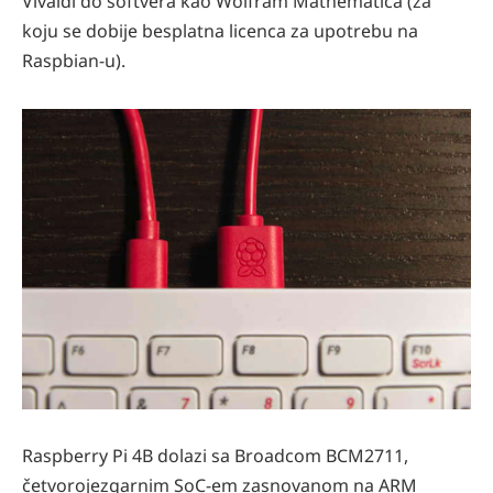
Vivaldi do softvera kao Wolfram Mathematica (za
koju se dobije besplatna licenca za upotrebu na
Raspbian-u).
Raspberry Pi 4B dolazi sa Broadcom BCM2711,
četvorojezgarnim SoC-em zasnovanom na ARM