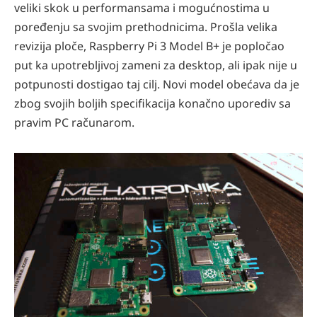
veliki skok u performansama i mogućnostima u
poređenju sa svojim prethodnicima. Prošla velika
revizija ploče, Raspberry Pi 3 Model B+ je popločao
put ka upotrebljivoj zameni za desktop, ali ipak nije u
potpunosti dostigao taj cilj. Novi model obećava da je
zbog svojih boljih specifikacija konačno uporediv sa
pravim PC računarom.