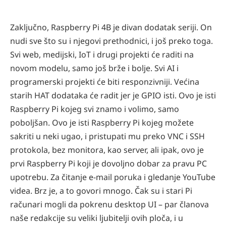
Zaključno, Raspberry Pi 4B je divan dodatak seriji. On
nudi sve što su i njegovi prethodnici, i još preko toga.
Svi web, medijski, IoT i drugi projekti će raditi na
novom modelu, samo još brže i bolje. Svi AI i
programerski projekti će biti responzivniji. Većina
starih HAT dodataka će radit jer je GPIO isti. Ovo je isti
Raspberry Pi kojeg svi znamo i volimo, samo
poboljšan. Ovo je isti Raspberry Pi kojeg možete
sakriti u neki ugao, i pristupati mu preko VNC i SSH
protokola, bez monitora, kao server, ali ipak, ovo je
prvi Raspberry Pi
koji je dovoljno dobar za pravu PC
upotrebu. Za čitanje e-mail poruka i gledanje YouTube
videa. Brz je, a to govori mnogo. Čak su i stari Pi
računari mogli da pokrenu desktop UI – par članova
naše redakcije su veliki ljubitelji ovih ploča, i u