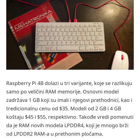
Raspberry Pi 4B dolazi u tri varijante, koje se razlikuju
samo po veličini RAM memorije. Osnovni model
zadržava 1 GB koji su imali i njegovi prethodnici, kao i
tredicionalnu cenu od $35. Modeli od 2 GB i 4 GB
koštaju $45 i $55, respektivno. Takođe vredi pomenuti
da je RAM novih modela LPDDR4, koji je mnogo brži
od LPDDR2 RAM-a u prethonim pločama.