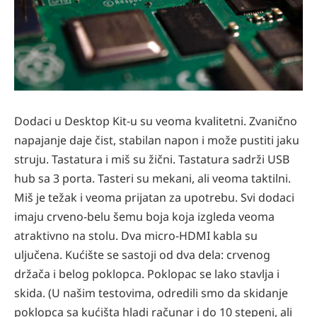
Dodaci u Desktop Kit-u su veoma kvalitetni. Zvanično
napajanje daje čist, stabilan napon i može pustiti jaku
struju. Tastatura i miš su žični. Tastatura sadrži USB
hub sa 3 porta. Tasteri su mekani, ali veoma taktilni.
Miš je težak i veoma prijatan za upotrebu. Svi dodaci
imaju crveno-belu šemu boja koja izgleda veoma
atraktivno na stolu. Dva micro-HDMI kabla su
uljučena. Kućište se sastoji od dva dela: crvenog
držača i belog poklopca. Poklopac se lako stavlja i
skida.
(U našim testovima, odredili smo da skidanje
poklopca sa kućišta hladi računar i do 10 stepeni, ali