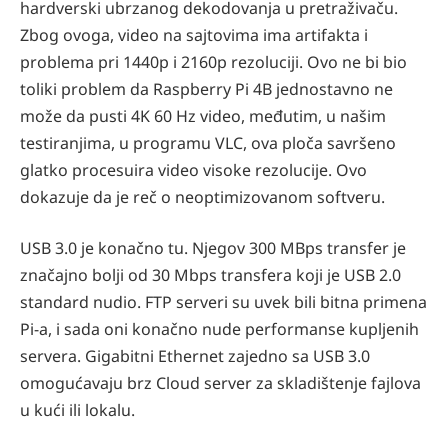
hardverski ubrzanog dekodovanja u pretraživaču.
Zbog ovoga, video na sajtovima ima artifakta i
problema pri 1440p i 2160p rezoluciji. Ovo ne bi bio
toliki problem da Raspberry Pi 4B jednostavno ne
može da pusti 4K 60 Hz video, međutim, u našim
testiranjima, u programu VLC, ova ploča savršeno
glatko procesuira video visoke rezolucije. Ovo
dokazuje da je reč o neoptimizovanom softveru.
USB 3.0 je konačno tu. Njegov 300 MBps transfer je
značajno bolji od 30 Mbps transfera koji je USB 2.0
standard nudio. FTP serveri su uvek bili bitna primena
Pi-a, i sada oni konačno nude performanse kupljenih
servera. Gigabitni Ethernet zajedno sa USB 3.0
omogućavaju brz Cloud server za skladištenje fajlova
u kući ili lokalu.