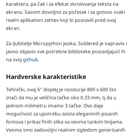
karaktera, pa čak i za efekat skrolovanja teksta na
ekranu. Sasvim dovoljno za početak i za gotovo svaki
realni aplikativni zahtev koji bi postavili pred ovaj
ekran.
Za ljubitelje Micropython jezika, Soldered je napravio i
javno objavio sve potrebne biblioteke postavljajući ih
na svoj
github
.
Hardverske karakteristike
Tehnički, ovaj 6″ displej je rezolucije 800 x 600 što
znači da mu je veličina tačke oko 0.33 mm, tj da u
jednom milimetru imamo 3 tačke. Ovo daje
mogućnost za upotrebu zaista elegantnih pisanih
fontova i prikaz finih slika sa veoma tankim linijama.
Veoma smo zadovoljni realnim izgledom generisanih