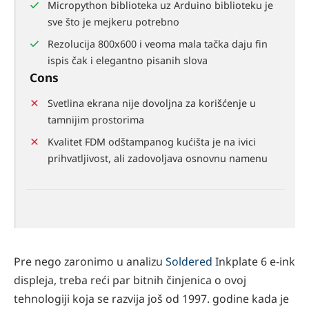
Micropython biblioteka uz Arduino biblioteku je
sve što je mejkeru potrebno
Rezolucija 800x600 i veoma mala tačka daju fin
ispis čak i elegantno pisanih slova
Cons
Svetlina ekrana nije dovoljna za korišćenje u
tamnijim prostorima
Kvalitet FDM odštampanog kućišta je na ivici
prihvatljivost, ali zadovoljava osnovnu namenu
Pre nego zaronimo u analizu
Soldered
Inkplate 6 e-ink
displeja, treba reći par bitnih činjenica o ovoj
tehnologiji koja se razvija još od 1997. godine kada je