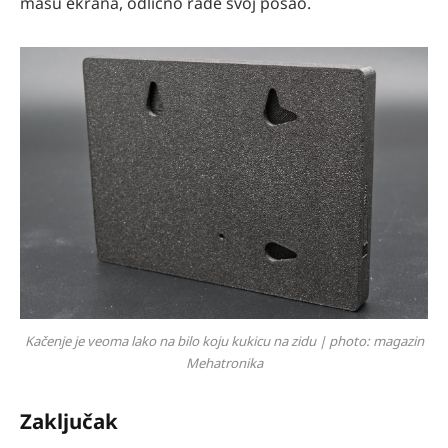
masu ekrana, odlično rade svoj posao.
Kačenje je veoma lako na bilo koju kukicu na zidu | photo: magazin
Mehatronika
Zaključak