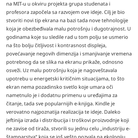
na MIT-u u okviru projekta grupa studenata i
profesora započela sa razvojem ove ideje. Cilj je bio
stvoriti novi tip ekrana na bazi tada nove tehnologije
koja je obezbeđivala malu potrošnju i dugotrajnost. U
godinama koje su sledile rad u tom polju se usmerio
na što bolju čitljivost i kontrasnost displeja,
povećavanje negovih dimenzija i smanjivanje vremena
potrebnog da se slika na ekranu prikaže, odnosno
osveži. Uz malu potrošnju koja je nagoveštavala
upotrebu u energetski kritičnim situacijama, to što
ekran nema pozadinsko svetlo koje umara oči
nametnulo je i dodatnu primenu u uređajima za
čitanje, tada sve popularnijih e-knjiga. Kindle je
verovatno najpoznatija realizacija te ideje. Daleko
jeftinija izrada i distribucija i troškovi proizvodnje koji
ne zavise od tiraža, stvorili su jednu celu „industriju e-
štamparstva“ koja se još vešto pozvala na ekologiju