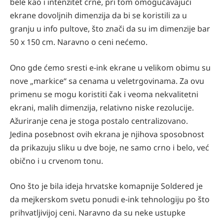
bele kao i intenzitet crne, pri tom omogućavajući
ekrane dovoljnih dimenzija da bi se koristili za u
granju u info pultove, što znači da su im dimenzije bar
50 x 150 cm. Naravno o ceni nećemo.
Ono gde ćemo sresti e-ink ekrane u velikom obimu su
nove „markice“ sa cenama u veletrgovinama. Za ovu
primenu se mogu koristiti čak i veoma nekvalitetni
ekrani, malih dimenzija, relativno niske rezolucije.
Ažuriranje cena je stoga postalo centralizovano.
Jedina posebnost ovih ekrana je njihova sposobnost
da prikazuju sliku u dve boje, ne samo crno i belo, već
obično i u crvenom tonu.
Ono što je bila ideja hrvatske komapnije Soldered je
da mejkerskom svetu ponudi e-ink tehnologiju po što
prihvatljivijoj ceni. Naravno da su neke ustupke