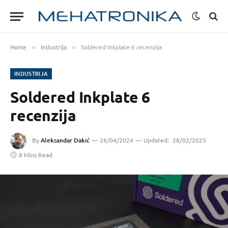
Home
Industrija
Soldered Inkplate 6 recenzija
»
»
INDUSTRIJA
Soldered Inkplate 6
recenzija
By
Aleksandar Dakić
26/04/2024
Updated:
28/02/2025
8 Mins Read