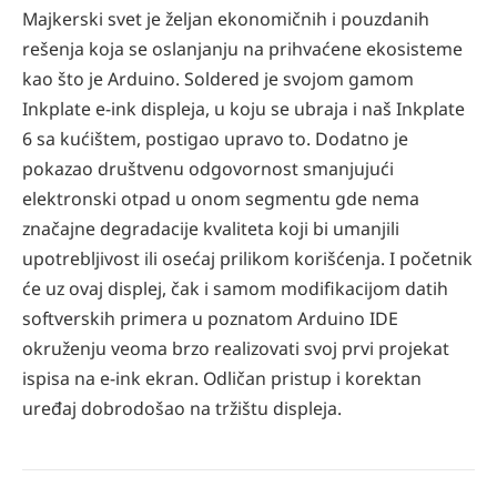
Majkerski svet je željan ekonomičnih i pouzdanih
rešenja koja se oslanjanju na prihvaćene ekosisteme
kao što je Arduino. Soldered je svojom gamom
Inkplate e-ink displeja, u koju se ubraja i naš Inkplate
6 sa kućištem, postigao upravo to. Dodatno je
pokazao društvenu odgovornost smanjujući
elektronski otpad u onom segmentu gde nema
značajne degradacije kvaliteta koji bi umanjili
upotrebljivost ili osećaj prilikom korišćenja. I početnik
će uz ovaj displej, čak i samom modifikacijom datih
softverskih primera u poznatom Arduino IDE
okruženju veoma brzo realizovati svoj prvi projekat
ispisa na e-ink ekran. Odličan pristup i korektan
uređaj dobrodošao na tržištu displeja.