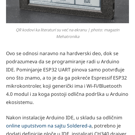
QR kodovi ka literaturi su već na ekranu | photo: magazin
Mehatronika
Ovo se odnosi naravno na hardverski deo, dok se
podrazumeva da se programiranje radi u Arduino
IDE. Pominjanje ESP32 UART pinova samo potvrđuje
ono što znamo, a to je da ga pokreće Espressif ESP32
mikrokontroler, koji generički ima i Wi-Fi/Bluetooth
4.0 modul i za koga postoji odlična podrška u Arduino
ekosistemu.
Nakon instalacije Arduino IDE, u skladu sa odličnim
online uputstvom na sajtu Soldered-a
, potrebno je
dodati definicije ploče u IDE, instalirati CH340 drajver