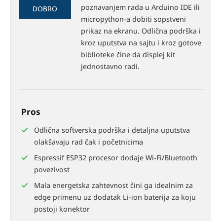
70%
poznavanjem rada u Arduino IDE ili
DOBRO
micropython-a dobiti sopstveni
prikaz na ekranu. Odlična podrška i
kroz uputstva na sajtu i kroz gotove
biblioteke čine da displej kit
jednostavno radi.
Pros
Odlična softverska podrška i detaljna uputstva
olakšavaju rad čak i početnicima
Espressif ESP32 procesor dodaje Wi-Fi/Bluetooth
povezivost
Mala energetska zahtevnost čini ga idealnim za
edge primenu uz dodatak Li-ion baterija za koju
postoji konektor