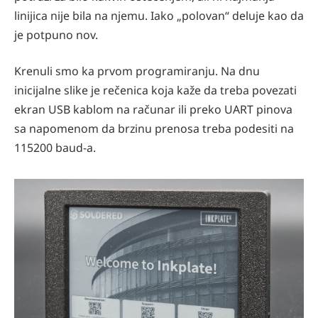
linijica nije bila na njemu. Iako „polovan“ deluje kao da
je potpuno nov.
Krenuli smo ka prvom programiranju. Na dnu
inicijalne slike je rečenica koja kaže da treba povezati
ekran USB kablom na računar ili preko UART pinova
sa napomenom da brzinu prenosa treba podesiti na
115200 baud-a.