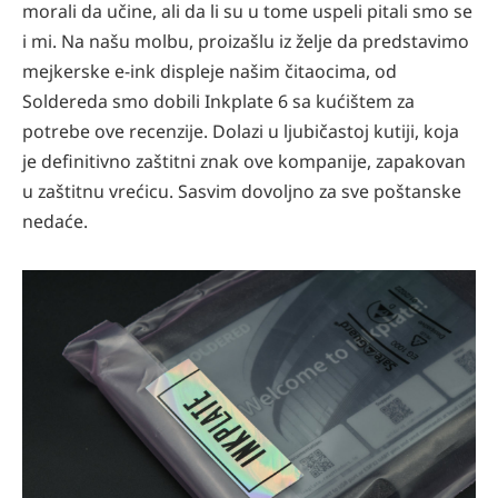
morali da učine, ali da li su u tome uspeli pitali smo se
i mi. Na našu molbu, proizašlu iz želje da predstavimo
mejkerske e-ink displeje našim čitaocima, od
Soldereda smo dobili Inkplate 6 sa kućištem za
potrebe ove recenzije. Dolazi u ljubičastoj kutiji, koja
je definitivno zaštitni znak ove kompanije, zapakovan
u zaštitnu vrećicu. Sasvim dovoljno za sve poštanske
nedaće.