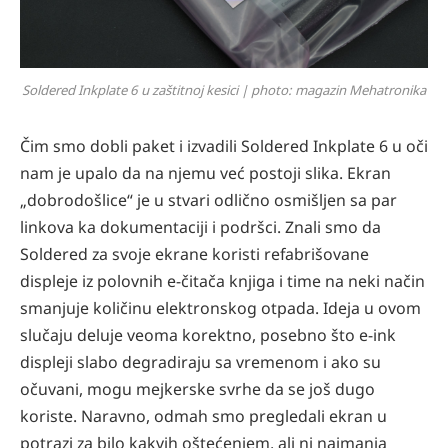
Soldered Inkplate 6 u zaštitnoj kesici | photo: magazin Mehatronika
Čim smo dobli paket i izvadili Soldered Inkplate 6 u oči
nam je upalo da na njemu već postoji slika. Ekran
„dobrodošlice“ je u stvari odlično osmišljen sa par
linkova ka dokumentaciji i podršci. Znali smo da
Soldered za svoje ekrane koristi refabrišovane
displeje iz polovnih e-čitača knjiga i time na neki način
smanjuje količinu elektronskog otpada. Ideja u ovom
slučaju deluje veoma korektno, posebno što e-ink
displeji slabo degradiraju sa vremenom i ako su
očuvani, mogu mejkerske svrhe da se još dugo
koriste. Naravno, odmah smo pregledali ekran u
potrazi za bilo kakvih oštećenjem, ali ni najmanja