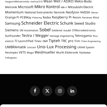
Mean Well / ASIKO
Melco-Buda
magazinMehatronika
malina314
Mikro Kontrol
Microsoft
Mitsubishi Electric
Metronik
Milk-V
Momentum
Neofyton
National Instruments
Neminik
NVIDIA
Olimex
Raspberry Pi
Orange Pi
PCBWay
Radxa
Recom
Rittal
Pickering
Renishaw
Schneider Electric
Schunk
Samsung
Seeed Studio
Sobel
Siemens
STMicroelectronics
SM Automation
Soldered
staubli
Tectra / Megger
Tehnogama
SunFounder
teenage engineering
TeLa
Tipteh
TRC pro
TI LaunchPad
Trim
Tinex i Bell
elektrik
Triton Engineering
Uno-Lux Processing
UMBRAmatik
Unicom
URAM System
Weidmueller
VETS
Vesimpex
Wurth Elektronik
Yaskawa
Wago
Yokogawa
Facebook
X
Instagram
LinkedIn
(Twitter)
UREĐIVAČKA POLITIKA
KONTAKT
MEDIA KIT