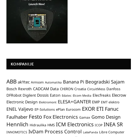
KOMPANIJE
ABB
Banana Pi
Beogradski Sajam
akYtec
Armsom
Automatika
CADCAM Data
Bosch Rexroth
Danfoss
CHIRON Croatia
CircuitMess
Dossis
Elecrow
DFRobot
Digilent
Eaton
Elecfreaks
Edatec
Elcom Media
ELESA+GANTER
Electronic Design
EMP
Elektromont
EMT elektro
EXOR ETI
Fanuc
ENEL Valjevo
EP-Solutions
ePlan
Eurocom
Festo
Fox Electronics
Faulhaber
Gomo Design
Gamax
Hennlich
ICM Electronics
INEA SR
Hidraulika
HMS
ICOP
IvDam Process Control
Libre Computer
INNOMOTICS
LattePanda