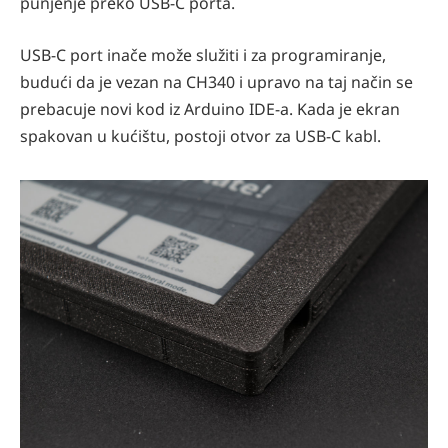
punjenje preko USB-C porta.
USB-C port inače može služiti i za programiranje,
budući da je vezan na CH340 i upravo na taj način se
prebacuje novi kod iz Arduino IDE-a. Kada je ekran
spakovan u kućištu, postoji otvor za USB-C kabl.