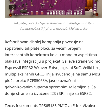
Inkplate ploča dodaje refabrišovanom displeju mnoštvo
funkcionalnosti | photo: magazin Mehatronika
Refabrišovan displej kompanija povezuje na
sopstvenu Inkplate ploču za većim brojem
interesantnih konektora koja u mnogim aspektima
olakšava integraciju u projekat. Sa leve strane vidimo
Espressif ESP32-Wrover-E dvojezgrani SoC. Veliki broj
multipleksiranih GPIO linija izvučeno je na samu ivicu
ploče preko PCF85063A, jasno označeni i sa
galvanizovanim rupama spremnim za lemljenje. Sa
donje strane su izvučene I2S i SPI linije sa ESP32.
Texas Instruments TPS65186 PMIC za E-Ink Vizplex