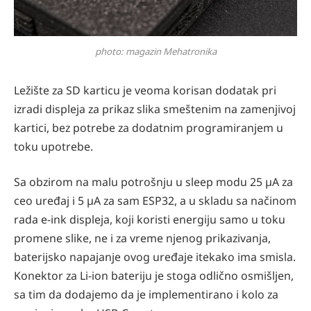
photo: magazin Mehatronika
Ležište za SD karticu je veoma korisan dodatak pri
izradi displeja za prikaz slika smeštenim na zamenjivoj
kartici, bez potrebe za dodatnim programiranjem u
toku upotrebe.
Sa obzirom na malu potrošnju u sleep modu 25 µA za
ceo uređaj i 5 µA za sam ESP32, a u skladu sa načinom
rada e-ink displeja, koji koristi energiju samo u toku
promene slike, ne i za vreme njenog prikazivanja,
baterijsko napajanje ovog uređaje itekako ima smisla.
Konektor za Li-ion bateriju je stoga odlično osmišljen,
sa tim da dodajemo da je implementirano i kolo za