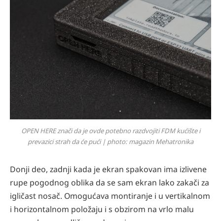
OPEN HERE znači da je ovde potebno razdvojiti FDM kućište i
prevazici strah da će pući | photo: magazin Mehatronika
Donji deo, zadnji kada je ekran spakovan ima izlivene
rupe pogodnog oblika da se sam ekran lako zakači za
igličast nosač. Omogućava montiranje i u vertikalnom
i horizontalnom položaju i s obzirom na vrlo malu