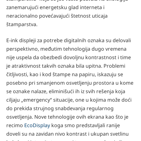
zanemarujući energetsku glad interneta i
neracionalno povećavajući štetnost uticaja
štamparstva.
E-ink displeji za potrebe digitalnih oznaka su delovali
perspektivno, međutim tehnologija dugo vremena
nije uspela da obezbedi dovoljnu kontrastnost i time
je atraktivnost takvih oznaka bila upitna. Problemi
čitljivosti, kao i kod štampe na papiru, iskazuju se
posebno pri smanjenom osvetljenju prostora u kome
se oznake nalaze, eliminišući ih iz svih rešenja koja
ciljaju „emergency“ situacije, one u kojima može doći
do prekida strujnog snabdevanja regularnog
osvetljenja. Nove tehnologije ovih ekrana kao što je
recimo
EcoDisplay
koga smo predstavljali ranije
doveli su na zavidan nivo kontrast i ukupan svetlinu