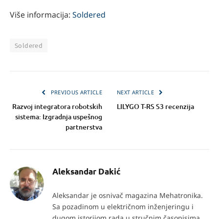
Više informacija:
Soldered
Soldered
PREVIOUS ARTICLE
NEXT ARTICLE
Razvoj integratora robotskih
LILYGO T-RS S3 recenzija
sistema: Izgradnja uspešnog
partnerstva
Aleksandar Dakić
Aleksandar je osnivač magazina Mehatronika.
Sa pozadinom u električnom inženjeringu i
dugom istorijom rada u stručnim časopisima,