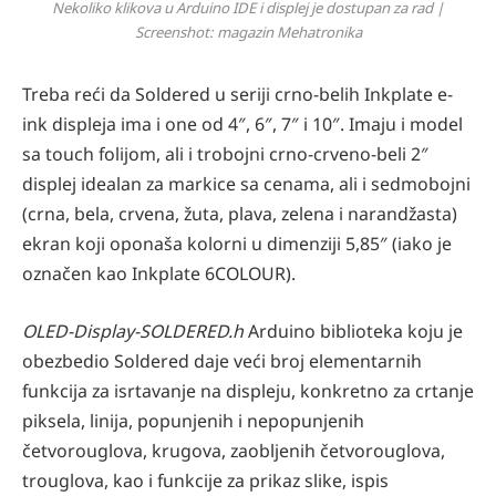
Nekoliko klikova u Arduino IDE i displej je dostupan za rad |
Screenshot: magazin Mehatronika
Treba reći da Soldered u seriji crno-belih Inkplate e-
ink displeja ima i one od 4″, 6″, 7″ i 10″. Imaju i model
sa touch folijom, ali i trobojni crno-crveno-beli 2″
displej idealan za markice sa cenama, ali i sedmobojni
(crna, bela, crvena, žuta, plava, zelena i narandžasta)
ekran koji oponaša kolorni u dimenziji 5,85″ (iako je
označen kao Inkplate 6COLOUR).
OLED-Display-SOLDERED.h
Arduino biblioteka koju je
obezbedio Soldered daje veći broj elementarnih
funkcija za isrtavanje na displeju, konkretno za crtanje
piksela, linija, popunjenih i nepopunjenih
četvorouglova, krugova, zaobljenih četvorouglova,
trouglova, kao i funkcije za prikaz slike, ispis