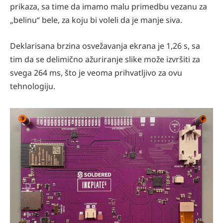
prikaza, sa time da imamo malu primedbu vezanu za
„belinu“ bele, za koju bi voleli da je manje siva.
Deklarisana brzina osvežavanja ekrana je 1,26 s, sa
tim da se delimično ažuriranje slike može izvršiti za
svega 264 ms, što je veoma prihvatljivo za ovu
tehnologiju.