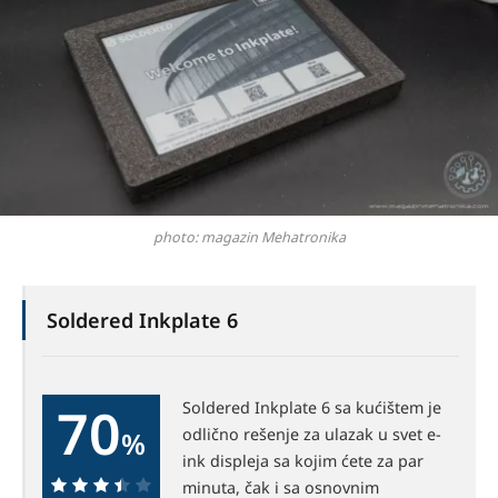
photo: magazin Mehatronika
Soldered Inkplate 6
70
Soldered Inkplate 6 sa kućištem je
odlično rešenje za ulazak u svet e-
%
ink displeja sa kojim ćete za par
minuta, čak i sa osnovnim