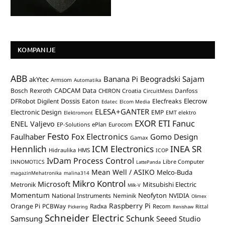
KOMPANIJE
ABB
Banana Pi
Beogradski Sajam
akYtec
Armsom
Automatika
CADCAM Data
Bosch Rexroth
Danfoss
CHIRON Croatia
CircuitMess
Dossis
Elecrow
DFRobot
Digilent
Eaton
Elecfreaks
Edatec
Elcom Media
ELESA+GANTER
Electronic Design
EMP
Elektromont
EMT elektro
EXOR ETI
Fanuc
ENEL Valjevo
EP-Solutions
ePlan
Eurocom
Festo
Fox Electronics
Faulhaber
Gomo Design
Gamax
Hennlich
ICM Electronics
INEA SR
Hidraulika
HMS
ICOP
IvDam Process Control
Libre Computer
INNOMOTICS
LattePanda
Mean Well / ASIKO
Melco-Buda
magazinMehatronika
malina314
Mikro Kontrol
Microsoft
Mitsubishi Electric
Metronik
Milk-V
Momentum
Neofyton
National Instruments
Neminik
NVIDIA
Olimex
Raspberry Pi
Orange Pi
PCBWay
Radxa
Recom
Rittal
Pickering
Renishaw
Schneider Electric
Schunk
Samsung
Seeed Studio