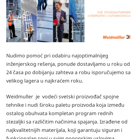
Nudimo pomoć pri odabiru najoptimalnijeg
inženjerskog rešenja, ponude dostavljamo u roku od
24 časa po dobijanju zahteva a robu isporučujemo sa
velikog lagera u najkraćem roku.
Weidmuller je vodeći svetski proizvođač spojne
tehnike i nudi široku paletu proizvoda koja između
ostalog obuhvata kompletan program rednih
stezaljki sa različitim načinima spajanja. Izrađene od
najkvalitetnijih materijala, koji garantuju siguran i
funkcionalan spoj u svim pogonskim uslovima.