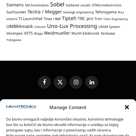
Sobel
Siemens
STMicroelectronics
SM Automation
Soldered
staubli
Tectra / Megger
Tehnogama
SunFounder
teenage engineering
TeLa
Tipteh
TRC pro
TI LaunchPad
Trim
Tinex i Bell
elektrik
Triton Engineering
Uno-Lux Processing
UMBRAmatik
Unicom
URAM System
Weidmueller
VETS
Vesimpex
Wurth Elektronik
Yaskawa
Wago
Yokogawa
Facebook
X
Instagram
LinkedIn
(Twitter)
UREĐIVAČKA POLITIKA
KONTAKT
MEDIA KIT
Manage Consent
SLANJE JEDINICA ZA RECENZIJU
PRETPLATA
Da bismo omogućili najbolje korisničko iskustvo, koristimo tehnologije
ELEKTRONSKA IZDANJA
POLITIKA PRIVATNOSTI
kao što su kolačići da bismo obradili informacije o uređaju sa kojeg
POLITIKA KOLAČIĆA
pristupate sajtu, kao i informacije o posećivanju naših stranica.
Prihvatanje naše upotrebe ovih tehnologija znači da nam dozvoljavate da