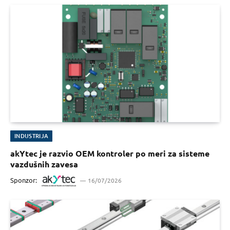
INDUSTRIJA
akYtec je razvio OEM kontroler po meri za sisteme
vazdušnih zavesa
Sponzor:
16/07/2026