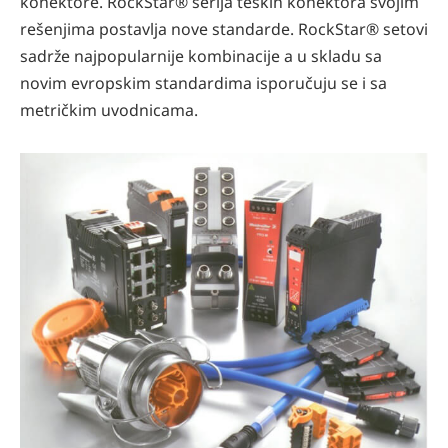
konektore. RockStar® serija teških konektora svojim
rešenjima postavlja nove standarde. RockStar® setovi
sadrže najpopularnije kombinacije a u skladu sa
novim evropskim standardima isporučuju se i sa
metričkim uvodnicama.