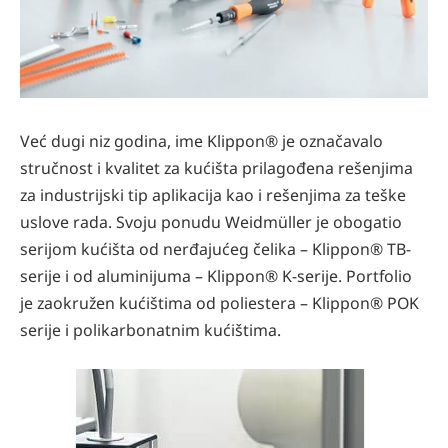
Već dugi niz godina, ime Klippon® je označavalo
stručnost i kvalitet za kućišta prilagođena rešenjima
za industrijski tip aplikacija kao i rešenjima za teške
uslove rada. Svoju ponudu Weidmüller je obogatio
serijom kućišta od nerđajućeg čelika – Klippon® TB-
serije i od aluminijuma – Klippon® K-serije. Portfolio
je zaokružen kućištima od poliestera – Klippon® POK
serije i polikarbonatnim kućištima.