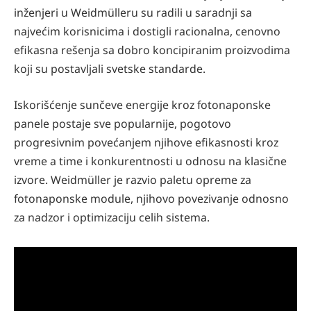
inženjeri u Weidmülleru su radili u saradnji sa
najvećim korisnicima i dostigli racionalna, cenovno
efikasna rešenja sa dobro koncipiranim proizvodima
koji su postavljali svetske standarde.
Iskorišćenje sunčeve energije kroz fotonaponske
panele postaje sve popularnije, pogotovo
progresivnim povećanjem njihove efikasnosti kroz
vreme a time i konkurentnosti u odnosu na klasične
izvore. Weidmüller je razvio paletu opreme za
fotonaponske module, njihovo povezivanje odnosno
za nadzor i optimizaciju celih sistema.