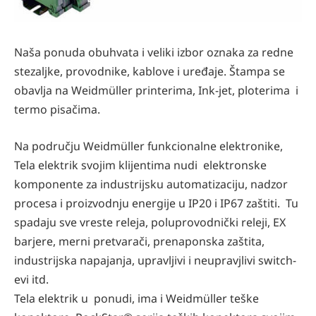
Naša ponuda obuhvata i veliki izbor oznaka za redne
stezaljke, provodnike, kablove i uređaje. Štampa se
obavlja na Weidmüller printerima, Ink-jet, ploterima i
termo pisačima.
Na području Weidmüller funkcionalne elektronike,
Tela elektrik svojim klijentima nudi elektronske
komponente za industrijsku automatizaciju, nadzor
procesa i proizvodnju energije u IP20 i IP67 zaštiti. Tu
spadaju sve vreste releja, poluprovodnički releji, EX
barjere, merni pretvarači, prenaponska zaštita,
industrijska napajanja, upravljivi i neupravjlivi switch-
evi itd.
Tela elektrik u ponudi, ima i Weidmüller teške