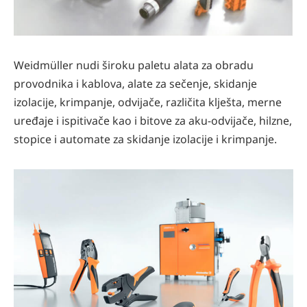
Weidmüller nudi široku paletu alata za obradu
provodnika i kablova, alate za sečenje, skidanje
izolacije, krimpanje, odvijače, različita klješta, merne
uređaje i ispitivače kao i bitove za aku-odvijače, hilzne,
stopice i automate za skidanje izolacije i krimpanje.