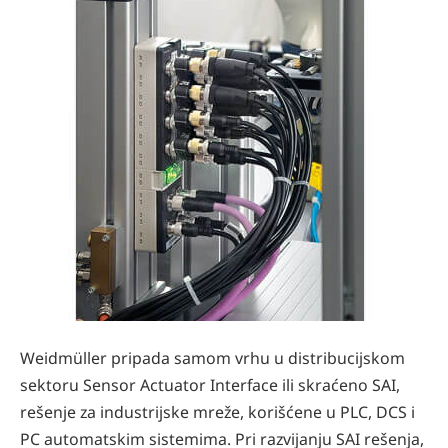
Weidmüller pripada samom vrhu u distribucijskom
sektoru Sensor Actuator Interface ili skraćeno SAI,
rešenje za industrijske mreže, korišćene u PLC, DCS i
PC automatskim sistemima. Pri razvijanju SAI rešenja,