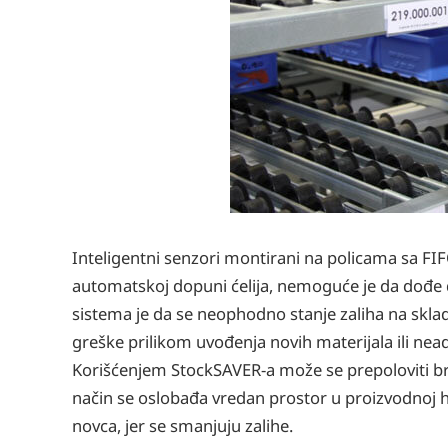
Inteligentni senzori montirani na policama sa FIF
automatskoj dopuni ćelija, nemoguće je da dođe d
sistema je da se neophodno stanje zaliha na sklad
greške prilikom uvođenja novih materijala ili nea
Korišćenjem StockSAVER-a može se prepoloviti broj
način se oslobađa vredan prostor u proizvodnoj ha
novca, jer se smanjuju zalihe.