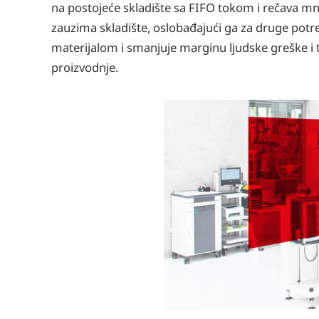
na postojeće skladište sa FIFO tokom i rečava m
zauzima skladište, oslobađajući ga za druge potr
materijalom i smanjuje marginu ljudske greške i
proizvodnje.