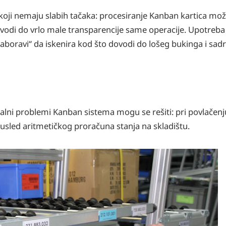
koji nemaju slabih tačaka: procesiranje Kanban kartica mož
di do vrlo male transparencije same operacije. Upotreba
zaboravi“ da iskenira kod što dovodi do lošeg bukinga i sadr
i problemi Kanban sistema mogu se rešiti: pri povlačenju
usled aritmetičkog proračuna stanja na skladištu.