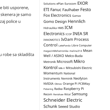
EXOR
Solutions
ePlan
Eurocom
e biti usporene,
Festo
ETI
Fanuc
Faulhaber
 skenera je samo
Fox Electronics
Gamax
Hennlich
zaj police u
Gomo Design
ICM
Hidraulika
HMS
Electronics
INEA SR
ICOP
IvDam Process
INNOMOTICS
Control
Libre Computer
LattePanda
Mean
magazinMehatronika
malina314
 robe sa skladišta
Well / ASIKO
Melco-Buda
Mikro
Microsoft
Metronik
Kontrol
Mitsubishi Electric
Milk-V
Momentum
National
Neofyton
Instruments
Neminik
NVIDIA
Orange Pi
PCBWay
Olimex
Raspberry Pi
Radxa
Pickering
Samsung
Recom
Rittal
Renishaw
Schneider Electric
Schunk
Seeed Studio