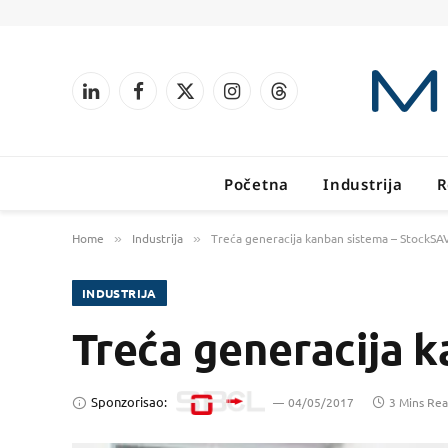
LinkedIn
Facebook
X
Instagram
Threads
(Twitter)
Početna
Industrija
R
Home
Industrija
Treća generacija kanban sistema – StockS
»
»
INDUSTRIJA
Treća generacija 
Sponzorisao:
04/05/2017
3 Mins Re