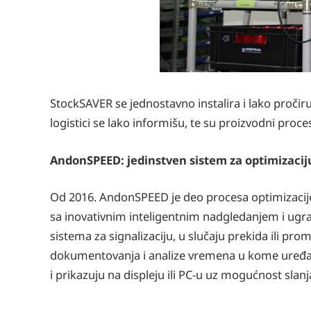
StockSAVER se jednostavno instalira i lako pročir
logistici se lako informišu, te su proizvodni proces
AndonSPEED: jedinstven sistem za optimizaciju
Od 2016. AndonSPEED je deo procesa optimizacije 
sa inovativnim inteligentnim nadgledanjem i ugra
sistema za signalizaciju, u slučaju prekida ili p
dokumentovanja i analize vremena u kome uređaj
i prikazuju na displeju ili PC-u uz mogućnost slan