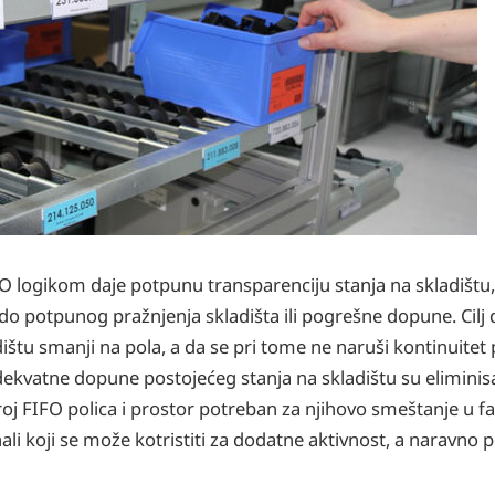
O logikom daje potpunu transparenciju stanja na skladištu, 
o potpunog pražnjenja skladišta ili pogrešne dopune. Cilj 
ištu smanji na pola, a da se pri tome ne naruši kontinuitet
dekvatne dopune postojećeg stanja na skladištu su eliminis
 FIFO polica i prostor potreban za njihovo smeštanje u fabr
li koji se može kotristiti za dodatne aktivnost, a naravno 