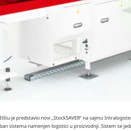
žištu je predstavio novi „StockSAVER“ na sajmu Intralogiste
ban sistema namenjen logistici u proizvodnji. Sistem se j