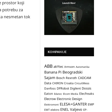
 prostor koji
a potrebu za
 za nesmetan tok
KOMPANIJE
ABB
akYtec
Armsom
Automatika
Banana Pi
Beogradski
Sajam
CADCAM
Bosch Rexroth
Data
CHIRON Croatia
CircuitMess
Dossis
Danfoss
DFRobot
Digilent
Eaton
Elecfreaks
Edatec
Elcom Media
Elecrow
Electronic Design
ELESA+GANTER
EMP
Elektromont
ENEL Valjevo
EP-
EMT elektro