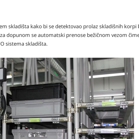
em skladišta kako bi se detektovao prolaz skladišnih korpi 
htev za dopunom se automatski prenose bežičnom vezom čim
O sistema skladišta.