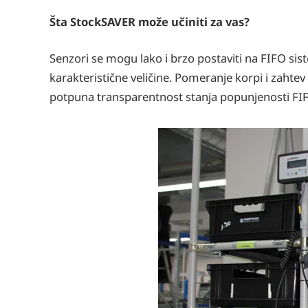
Šta StockSAVER može učiniti za vas?
Senzori se mogu lako i brzo postaviti na FIFO sist
karakteristične veličine. Pomeranje korpi i za
potpuna transparentnost stanja popunjenosti FIF