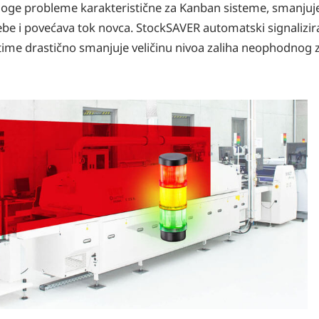
noge probleme karakteristične za Kanban sisteme, smanjuje
ebe i povećava tok novca. StockSAVER automatski signalizir
 time drastično smanjuje veličinu nivoa zaliha neophodnog