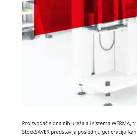
Proizvođač signalnih urešaja i sistema WERMA, tr
StockSAVER predstavlja poslednju generaciju Kan