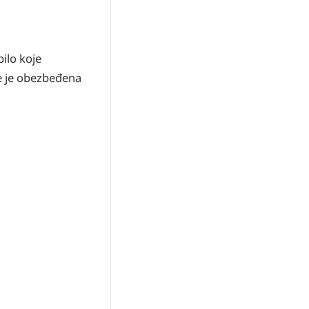
bilo koje
e je obezbeđena