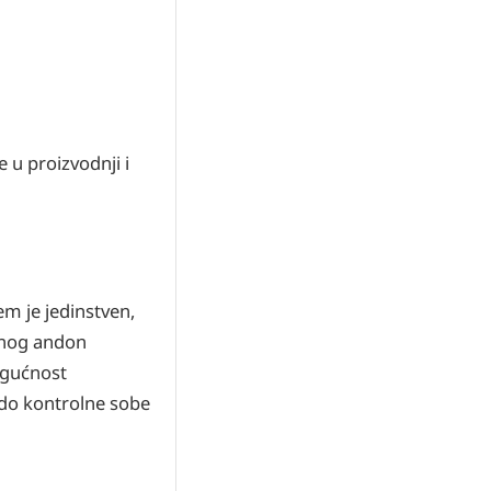
 u proizvodnji i
m je jedinstven,
alnog andon
mogućnost
do kontrolne sobe