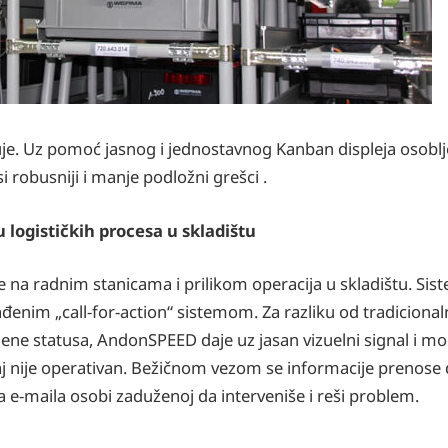
uje. Uz pomoć jasnog i jednostavnog Kanban displeja osoblje
i robusniji i manje podložni grešci .
 logističkih procesa u skladištu
na radnim stanicama i prilikom operacija u skladištu. Siste
đenim „call-for-action“ sistemom. Za razliku od tradicion
romene statusa, AndonSPEED daje uz jasan vizuelni signal i 
 nije operativan. Bežičnom vezom se informacije prenose 
ja e-maila osobi zaduženoj da interveniše i reši problem.