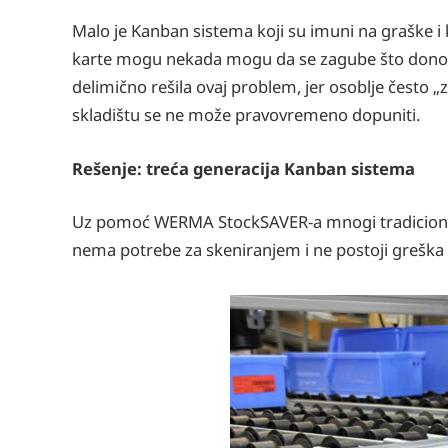
Malo je Kanban sistema koji su imuni na graške i 
karte mogu nekada mogu da se zagube što donovo
delimično rešila ovaj problem, jer osoblje često „
skladištu se ne može pravovremeno dopuniti.
Rešenje: treća generacija Kanban sistema
Uz pomoć WERMA StockSAVER-a mnogi tradicionaln
nema potrebe za skeniranjem i ne postoji greška 