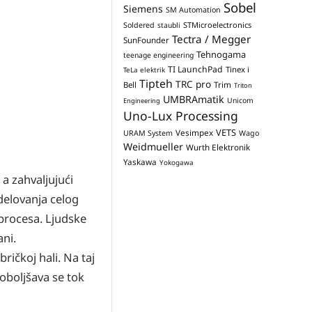
Sobel
Siemens
SM Automation
STMicroelectronics
Soldered
staubli
Tectra / Megger
SunFounder
Tehnogama
teenage engineering
TI LaunchPad
Tinex i
TeLa elektrik
Tipteh
TRC pro
Trim
Bell
Triton
UMBRAmatik
Unicom
Engineering
Uno-Lux Processing
VETS
Vesimpex
URAM System
Wago
Weidmueller
Wurth Elektronik
Yaskawa
Yokogawa
a zahvaljujući
delovanja celog
 procesa. Ljudske
ani.
ičkoj hali. Na taj
poboljšava se tok