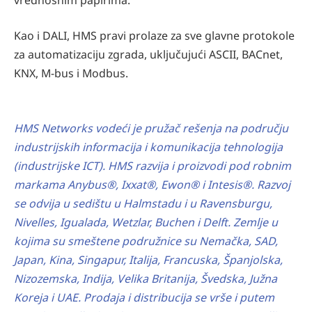
Kao i DALI, HMS pravi prolaze za sve glavne protokole
za automatizaciju zgrada, uključujući ASCII, BACnet,
KNX, M-bus i Modbus.
HMS Networks vodeći je pružač rešenja na području
industrijskih informacija i komunikacija
tehnologija
(industrijske ICT). HMS razvija i proizvodi pod robnim
markama Anybus®, Ixxat®, Ewon®
i Intesis®. Razvoj
se odvija u sedištu u Halmstadu i u Ravensburgu,
Nivelles,
Igualada, Wetzlar, Buchen i Delft. Zemlje u
kojima su smeštene podružnice su Nemačka,
SAD,
Japan, Kina, Singapur, Italija, Francuska, Španjolska,
Nizozemska, Indija, Velika Britanija, Švedska, Južna
Koreja i UAE. Prodaja i distribucija se vrše i putem