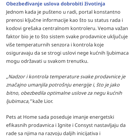
Obezbeđivanje uslova dobrobiti životinja
Jednom kada je pušteno u radi, portal konstantno
prenosi ključne informacije kao što su status rada i
kodovi grešaka centralnom kontroleru. Veoma važan
faktor bio je to što sistem svake prodavnice uključuje
više temperaturnih senzora i kontrola koje
osiguravaju da se strogi uslovi nege kućnih ljubimaca
mogu održavati u svakom trenutku.
„Nadzor i kontrola temperature svake prodavnice je
značajno umanjila potrošnju energije i, što je jako
bitno, obezbedila optimalne uslove za negu kućnih
ljubimaca,”
kaže Lior.
Pets at Home sada poseduje imanje energetski
efikasnih prodavnica i Ignite i Consyst nastavljaju da
rade sa njima na razvoju daljih inicijativa i