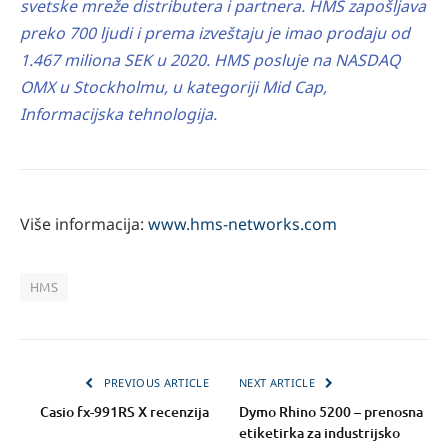
svetske mreže distributera i partnera. HMS zapošljava
preko 700 ljudi i prema izveštaju je imao prodaju od
1.467 miliona SEK u 2020. HMS posluje na NASDAQ
OMX u Stockholmu, u kategoriji Mid Cap,
Informacijska tehnologija.
Više informacija:
www.hms-networks.com
HMS
PREVIOUS ARTICLE
NEXT ARTICLE
Casio fx-991RS X recenzija
Dymo Rhino 5200 – prenosna
etiketirka za industrijsko