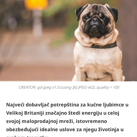
CREATOR: gd-jpeg v1.0 (using IJG JPEG v62), quality = 100
Najveći dobavljač potrepština za kućne ljubimce u
Velikoj Britaniji značajno štedi energiju u celoj
svojoj maloprodajnoj mreži, istovremeno
obezbeđujući idealne uslove za njegu životinja u