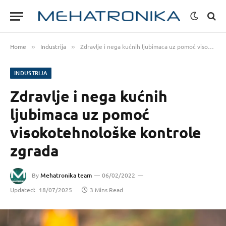
Home
Industrija
Zdravlje i nega kućnih ljubimaca uz pomoć visokotehnološke kontrole zgrada
»
»
INDUSTRIJA
Zdravlje i nega kućnih
ljubimaca uz pomoć
visokotehnološke kontrole
zgrada
By
Mehatronika team
06/02/2022
Updated:
18/07/2025
3 Mins Read