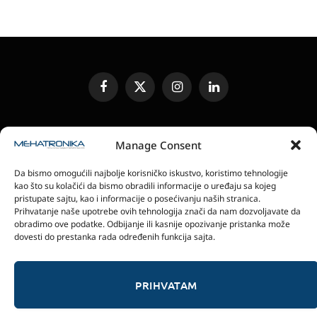
Facebook
X
Instagram
LinkedIn
(Twitter)
UREĐIVAČKA POLITIKA
KONTAKT
MEDIA KIT
Manage Consent
SLANJE JEDINICA ZA RECENZIJU
PRETPLATA
Da bismo omogućili najbolje korisničko iskustvo, koristimo tehnologije
ELEKTRONSKA IZDANJA
POLITIKA PRIVATNOSTI
kao što su kolačići da bismo obradili informacije o uređaju sa kojeg
POLITIKA KOLAČIĆA
pristupate sajtu, kao i informacije o posećivanju naših stranica.
Prihvatanje naše upotrebe ovih tehnologija znači da nam dozvoljavate da
obradimo ove podatke. Odbijanje ili kasnije opozivanje pristanka može
magazin Mehatronika - Agencija “Gomo Design”
dovesti do prestanka rada određenih funkcija sajta.
Stanoja Glavaša 37, 26300 Vršac, Serbia
+381 60 0171 273
© 2026 magazin Mehatronika by Gomo Design.
PRIHVATAM