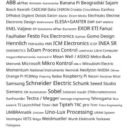
ABB
Banana Pi
Beogradski Sajam
akYtec
Armsom
Automatika
CADCAM Data
Bosch Rexroth
Danfoss
CHIRON Croatia
CircuitMess
Dossis
Elecrow
DFRobot
Digilent
Eaton
Elecfreaks
Edatec
Elcom Media
ELESA+GANTER
Electronic Design
EMP
Elektromont
EMT elektro
EXOR ETI
Fanuc
ENEL Valjevo
EP-Solutions
ePlan
Eurocom
Festo
Fox Electronics
Faulhaber
Gomo Design
Gamax
Hennlich
ICM Electronics
INEA SR
Hidraulika
HMS
ICOP
IvDam Process Control
Libre Computer
INNOMOTICS
LattePanda
Mean Well / ASIKO
Melco-Buda
magazinMehatronika
malina314
Mikro Kontrol
Microsoft
Mitsubishi Electric
Metronik
Milk-V
Momentum
Neofyton
National Instruments
Neminik
NVIDIA
Olimex
Raspberry Pi
Orange Pi
PCBWay
Radxa
Recom
Rittal
Pickering
Renishaw
Schneider Electric
Schunk
Samsung
Seeed Studio
Sobel
Siemens
STMicroelectronics
SM Automation
Soldered
staubli
Tectra / Megger
Tehnogama
SunFounder
teenage engineering
TeLa
Tipteh
TRC pro
TI LaunchPad
Trim
Tinex i Bell
elektrik
Triton Engineering
Uno-Lux Processing
UMBRAmatik
Unicom
URAM System
Weidmueller
VETS
Vesimpex
Wurth Elektronik
Yaskawa
Wago
Yokogawa