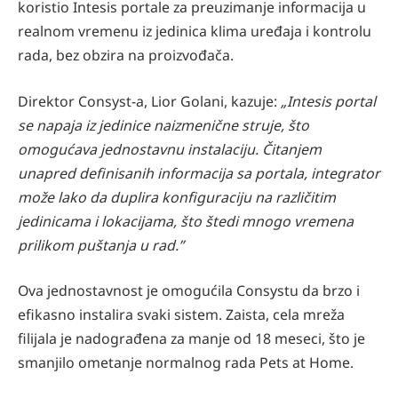
koristio Intesis portale za preuzimanje informacija u
realnom vremenu iz jedinica klima uređaja i kontrolu
rada, bez obzira na proizvođača.
Direktor Consyst-a, Lior Golani, kazuje:
„Intesis portal
se napaja iz jedinice naizmenične struje, što
omogućava jednostavnu instalaciju. Čitanjem
unapred definisanih informacija sa portala, integrator
može lako da duplira konfiguraciju na različitim
jedinicama i lokacijama, što štedi mnogo vremena
prilikom puštanja u rad.”
Ova jednostavnost je omogućila Consystu da brzo i
efikasno instalira svaki sistem. Zaista, cela mreža
filijala je nadograđena za manje od 18 meseci, što je
smanjilo ometanje normalnog rada Pets at Home.