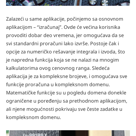
Zalazeći u same aplikacije, počinjemo sa osnovnom
aplikacijom – “izračunaj”. Ovde će većina korisnika
provoditi dobar deo vremena, jer omogućava da se
svi standardni proračuni lako izvrše. Postoje čak i
opcije za numeričko rešavanje integrala i izvoda, što
je napredna funkcija koja se ne nalazi na mnogim
kalkulatorima ovog cenovnog ranga. Sledeća
aplikacija je za kompleksne brojeve, i omogućava sve
funkcije proračuna u kompleksnom domenu.
Matematičke funkcije su u pogledu domena donekle
ograničene u poređenju sa prethodnom aplikacijom,
ali njene mogućnosti pokrivaju sve česte zadatke u
kompleksnom domenu.