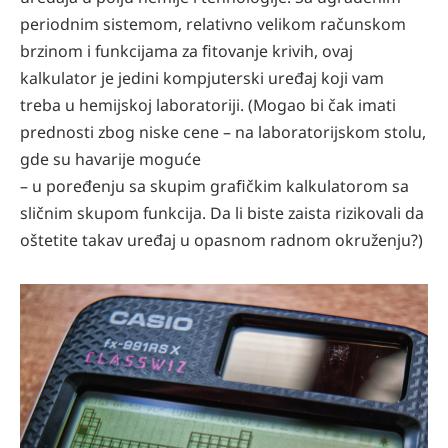
periodnim sistemom, relativno velikom računskom
brzinom i funkcijama za ﬁtovanje krivih, ovaj
kalkulator je jedini kompjuterski uređaj koji vam
treba u hemijskoj laboratoriji. (Mogao bi čak imati
prednosti zbog niske cene – na laboratorijskom stolu,
gde su havarije moguće
– u poređenju sa skupim graﬁčkim kalkulatorom sa
sličnim skupom funkcija. Da li biste zaista rizikovali da
oštetite takav uređaj u opasnom radnom okruženju?)