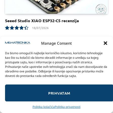
Seeed Studio XIAO ESP32-C5 recenzija
18/07/2026
8.8
Manage Consent
Da bismo omogućili najbolje korisničko iskustvo, koristimo tehnologije
kao što su kolačići da bismo obradili informacije o uređaju sa kojeg
pristupate sajtu, kao i informacije o posećivanju naših stranica.
Prihvatanje naše upotrebe ovih tehnologija znači da nam dozvoljavate da
obradimo ove podatke. Odbijanje ili kasnije opozivanje pristanka može
dovesti do prestanka rada određenih funkcija sajta.
PRIHVATAM
Elecrow All-in-one Starter Kit for Arduino Nano R4
recenzija
Politika kolačića
Politika privatnosti