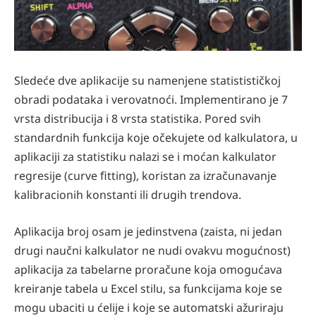
Sledeće dve aplikacije su namenjene statistističkoj
obradi podataka i verovatnoći. Implementirano je 7
vrsta distribucija i 8 vrsta statistika. Pored svih
standardnih funkcija koje očekujete od kalkulatora, u
aplikaciji za statistiku nalazi se i moćan kalkulator
regresije (curve ﬁtting), koristan za izračunavanje
kalibracionih konstanti ili drugih trendova.
Aplikacija broj osam je jedinstvena (zaista, ni jedan
drugi naučni kalkulator ne nudi ovakvu mogućnost)
aplikacija za tabelarne proračune koja omogućava
kreiranje tabela u Excel stilu, sa funkcijama koje se
mogu ubaciti u ćelije i koje se automatski ažuriraju