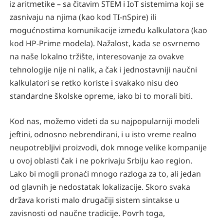
iz aritmetike – sa čitavim STEM i IoT sistemima koji se
zasnivaju na njima (kao kod TI-nSpire) ili
mogućnostima komunikacije između kalkulatora (kao
kod HP-Prime modela). Nažalost, kada se osvrnemo
na naše lokalno tržište, interesovanje za ovakve
tehnologije nije ni nalik, a čak i jednostavniji naučni
kalkulatori se retko koriste i svakako nisu deo
standardne školske opreme, iako bi to morali biti.
Kod nas, možemo videti da su najpopularniji modeli
jeftini, odnosno nebrendirani, i u isto vreme realno
neupotrebljivi proizvodi, dok mnoge velike kompanije
u ovoj oblasti čak i ne pokrivaju Srbiju kao region.
Lako bi mogli pronaći mnogo razloga za to, ali jedan
od glavnih je nedostatak lokalizacije. Skoro svaka
država koristi malo drugačiji sistem sintakse u
zavisnosti od naučne tradicije. Povrh toga,