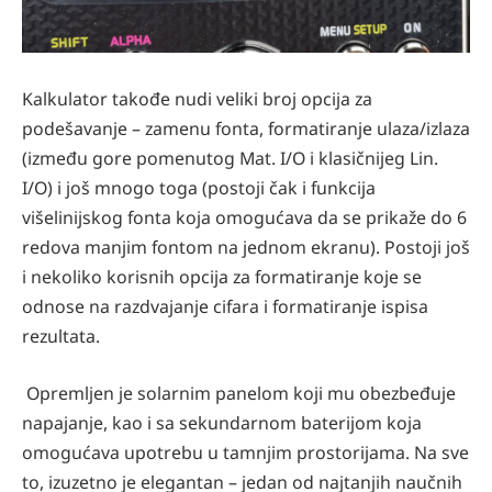
Kalkulator takođe nudi veliki broj opcija za
podešavanje – zamenu fonta, formatiranje ulaza/izlaza
(između gore pomenutog Mat. I/O i klasičnijeg Lin.
I/O) i još mnogo toga (postoji čak i funkcija
višelinijskog fonta koja omogućava da se prikaže do 6
redova manjim fontom na jednom ekranu). Postoji još
i nekoliko korisnih opcija za formatiranje koje se
odnose na razdvajanje cifara i formatiranje ispisa
rezultata.
Opremljen je solarnim panelom koji mu obezbeđuje
napajanje, kao i sa sekundarnom baterijom koja
omogućava upotrebu u tamnjim prostorijama. Na sve
to, izuzetno je elegantan – jedan od najtanjih naučnih