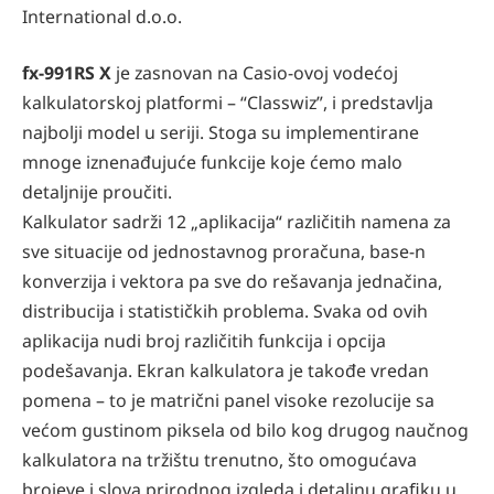
International d.o.o.
fx-991RS X
je zasnovan na Casio-ovoj vodećoj
kalkulatorskoj platformi – “Classwiz”, i predstavlja
najbolji model u seriji. Stoga su implementirane
mnoge iznenađujuće funkcije koje ćemo malo
detaljnije proučiti.
Kalkulator sadrži 12 „aplikacija“ različitih namena za
sve situacije od jednostavnog proračuna, base-n
konverzija i vektora pa sve do rešavanja jednačina,
distribucija i statističkih problema. Svaka od ovih
aplikacija nudi broj različitih funkcija i opcija
podešavanja. Ekran kalkulatora je takođe vredan
pomena – to je matrični panel visoke rezolucije sa
većom gustinom piksela od bilo kog drugog naučnog
kalkulatora na tržištu trenutno, što omogućava
brojeve i slova prirodnog izgleda i detaljnu graﬁku u