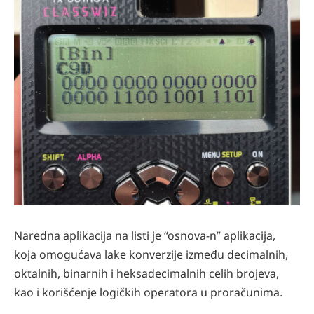
Naredna aplikacija na listi je “osnova-n” aplikacija,
koja omogućava lake konverzije između decimalnih,
oktalnih, binarnih i heksadecimalnih celih brojeva,
kao i korišćenje logičkih operatora u proračunima.