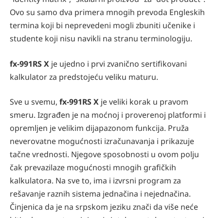
Ovo su samo dva primera mnogih prevoda Engleskih
termina koji bi neprevedeni mogli zbuniti učenike i
studente koji nisu navikli na stranu terminologiju.
fx-991RS X
je ujedno i prvi zvanično sertiﬁkovani
kalkulator za predstojeću veliku maturu.
Sve u svemu,
fx-991RS X
je veliki korak u pravom
smeru. Izgrađen je na moćnoj i proverenoj platformi i
opremljen je velikim dijapazonom funkcija. Pruža
neverovatne mogućnosti izračunavanja i prikazuje
tačne vrednosti. Njegove sposobnosti u ovom polju
čak prevazilaze mogućnosti mnogih graﬁčkih
kalkulatora. Na sve to, ima i izvrsni program za
rešavanje raznih sistema jednačina i nejednačina.
Činjenica da je na srpskom jeziku znači da više neće