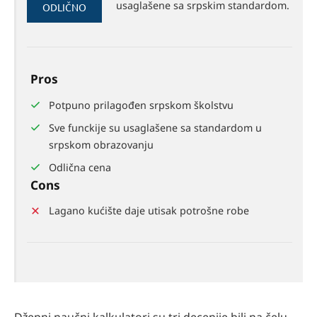
81%
usaglašene sa srpskim standardom.
ODLIČNO
Pros
Potpuno prilagođen srpskom školstvu
Sve funckije su usaglašene sa standardom u
srpskom obrazovanju
Odlična cena
Cons
Lagano kućište daje utisak potrošne robe
Džepni naučni kalkulatori su tri decenije bili na čelu