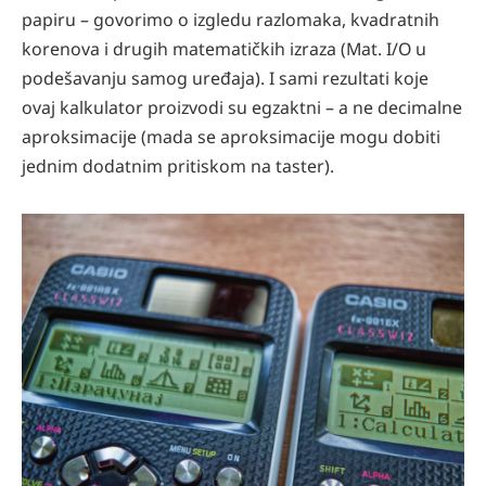
papiru – govorimo o izgledu razlomaka, kvadratnih
korenova i drugih matematičkih izraza (Mat. I/O u
podešavanju samog uređaja). I sami rezultati koje
ovaj kalkulator proizvodi su egzaktni – a ne decimalne
aproksimacije (mada se aproksimacije mogu dobiti
jednim dodatnim pritiskom na taster).