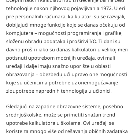
tehnologije nakon njihovog pojavljivanja 1972. U eri
pre personalnih računara, kalkulatori su se razvijali,
dobijajući mnoge funkcije koje se danas očekuju od
kompjutera – mogućnosti programiranja i graﬁke,
složenu obradu podataka i proširivi I/O. Ti dani su
davno prošli i iako su danas kalkulatori u velikoj meri
potisnuti upotrebom moćnijih uređaja, ovi mali
uređaji i dalje imaju snažno uporište u oblasti
obrazovanja – obezbeđujući upravo one mogućnosti
koje su učenicima potrebne uz onemogućavanje
zloupotrebe naprednih tehnologija u učionici.
Gledajući na zapadne obrazovne sisteme, posebno
srednjoškolske, može se primetiti snažan trend
upotrebe kalkulatora u školama. Ovi uređaji se
koriste za mnogo više od rešavanja običnih zadataka