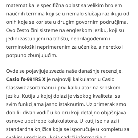
matematika je speciﬁčna oblast sa velikim brojem
naučnih termina koji se u nemalo slučaja razlikuju od
onih koje se koriste u drugim govornim područjima.
Ovo često čini sisteme na engleskom jeziku, koji su
jedini zastupljeni na tržištu, neprilagođenim i
terminološki neprimerenim za učenike, a neretko i
potpuno zbunjujućim.
Ovde se pojavljuje zvezda naše današnje recenzije.
Casio fx-991RS X
je najnoviji kalkulator u Casio
Classwiz asortimanu i prvi kalkulator na srpskom
jeziku. Kutija u kojoj dolazi je visokog kvaliteta, sa
svim funkcijama jasno istaknutim. Uz primerak smo
dobili i divan vodič u koloru koji detaljno objašnjava
osnove upotrebe kalukulatora. U kutiji se nalazi i
standardna knjižica koja se isporučuje u kompletu sa
svakim uređajem i koja sadrži informacije o