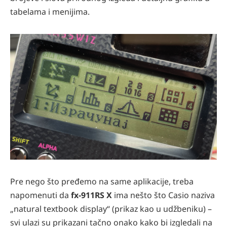
tabelama i menijima.
Pre nego što pređemo na same aplikacije, treba
napomenuti da
fx-911RS X
ima nešto što Casio naziva
„natural textbook display“ (prikaz kao u udžbeniku) –
svi ulazi su prikazani tačno onako kako bi izgledali na