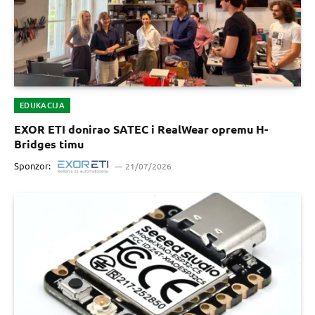
EDUKACIJA
EXOR ETI donirao SATEC i RealWear opremu H-
Bridges timu
Sponzor:
21/07/2026