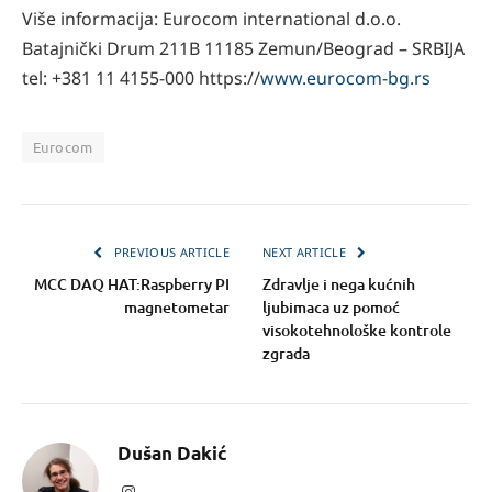
Više informacija: Eurocom international d.o.o.
Batajnički Drum 211B 11185 Zemun/Beograd – SRBIJA
tel: +381 11 4155-000 https://
www.eurocom-bg.rs
Eurocom
PREVIOUS ARTICLE
NEXT ARTICLE
MCC DAQ HAT:Raspberry PI
Zdravlje i nega kućnih
magnetometar
ljubimaca uz pomoć
visokotehnološke kontrole
zgrada
Dušan Dakić
Instagram