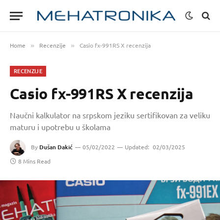
Home
Recenzije
Casio fx-991RS X recenzija
»
»
RECENZIJE
Casio fx-991RS X recenzija
Naučni kalkulator na srpskom jeziku sertifikovan za veliku
maturu i upotrebu u školama
By
Dušan Dakić
05/02/2022
Updated:
02/03/2025
8 Mins Read