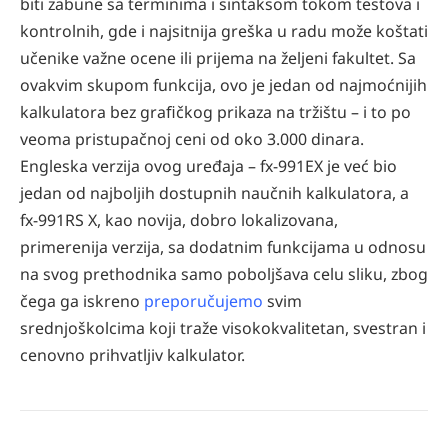
biti zabune sa terminima i sintaksom tokom testova i
kontrolnih, gde i najsitnija greška u radu može koštati
učenike važne ocene ili prijema na željeni fakultet. Sa
ovakvim skupom funkcija, ovo je jedan od najmoćnijih
kalkulatora bez graﬁčkog prikaza na tržištu – i to po
veoma pristupačnoj ceni od oko 3.000 dinara.
Engleska verzija ovog uređaja – fx-991EX je već bio
jedan od najboljih dostupnih naučnih kalkulatora, a
fx-991RS X, kao novija, dobro lokalizovana,
primerenija verzija, sa dodatnim funkcijama u odnosu
na svog prethodnika samo poboljšava celu sliku, zbog
čega ga iskreno
preporučujemo
svim
srednjoškolcima koji traže visokokvalitetan, svestran i
cenovno prihvatljiv kalkulator.