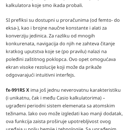
kalkulatora koje smo ikada probali.
SI preﬁksi su dostupni u proračunima (od femto- do
eksa-), kao i brojne naučne konstante i alati za
konverziju jedinica. Za razliku od mnogih
konkurenata, navigacija do njih ne zahteva čitanje
kratkog uputstva koje se (po pravilu) nalazi na
poleđini zaštitnog poklopca. Ovo opet omogućava
ekran visoke rezolucije koji može da prikaže
odgovarajući intuitivni interfejs.
fx-991RS X
ima još jednu neverovatnu karakteristiku
(i unikatnu, čak i među Casio kalkulatorima) –
ugrađeni periodni sistem elemenata sa atomskim
težinama. Iako ovo može izgledati kao manji dodatak,
ova funkcija zaista proširuje upotrebljivost ovog
uređaja u polju hemije i tehnologije. Sa ugrađenim