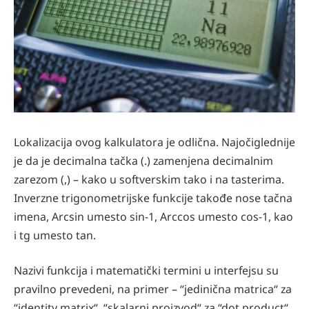
Lokalizacija ovog kalkulatora je odlična. Najočiglednije
je da je decimalna tačka (.) zamenjena decimalnim
zarezom (,) – kako u softverskim tako i na tasterima.
Inverzne trigonometrijske funkcije takođe nose tačna
imena, Arcsin umesto sin-1, Arccos umesto cos-1, kao
i tg umesto tan.
Nazivi funkcija i matematički termini u interfejsu su
pravilno prevedeni, na primer – “jedinična matrica“ za
“identity matrix“, “skalarni proizvod“ za “dot product“.