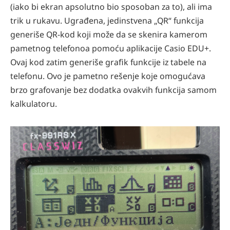
(iako bi ekran apsolutno bio sposoban za to), ali ima
trik u rukavu. Ugrađena, jedinstvena „QR“ funkcija
generiše QR-kod koji može da se skenira kamerom
pametnog telefonoa pomoću aplikacije Casio EDU+.
Ovaj kod zatim generiše graﬁk funkcije iz tabele na
telefonu. Ovo je pametno rešenje koje omogućava
brzo grafovanje bez dodatka ovakvih funkcija samom
kalkulatoru.