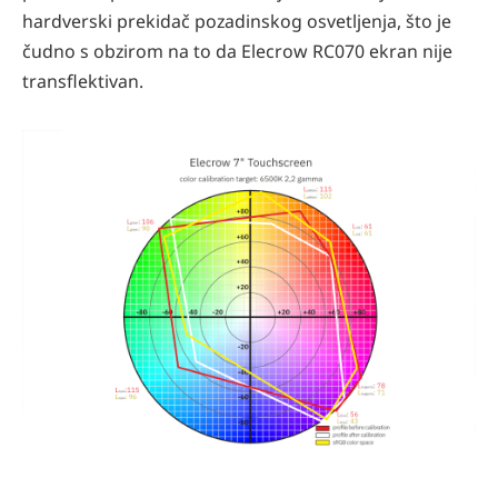
hardverski prekidač pozadinskog osvetljenja, što je
čudno s obzirom na to da Elecrow RC070 ekran nije
transflektivan.