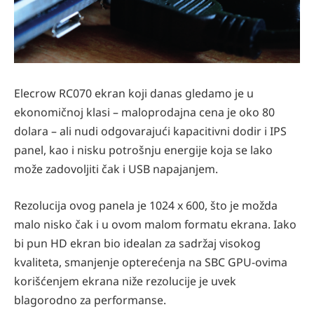
Elecrow RC070 ekran koji danas gledamo je u
ekonomičnoj klasi – maloprodajna cena je oko 80
dolara – ali nudi odgovarajući kapacitivni dodir i IPS
panel, kao i nisku potrošnju energije koja se lako
može zadovoljiti čak i USB napajanjem.
Rezolucija ovog panela je 1024 x 600, što je možda
malo nisko čak i u ovom malom formatu ekrana. Iako
bi pun HD ekran bio idealan za sadržaj visokog
kvaliteta, smanjenje opterećenja na SBC GPU-ovima
korišćenjem ekrana niže rezolucije je uvek
blagorodno za performanse.