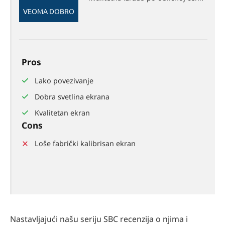
75%
VEOMA DOBRO
Pros
Lako povezivanje
Dobra svetlina ekrana
Kvalitetan ekran
Cons
Loše fabrički kalibrisan ekran
Nastavljajući našu seriju SBC recenzija o njima i