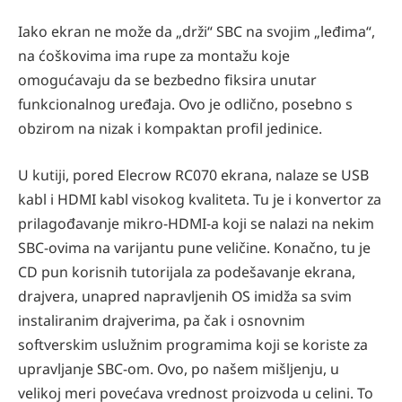
Iako ekran ne može da „drži“ SBC na svojim „leđima“,
na ćoškovima ima rupe za montažu koje
omogućavaju da se bezbedno ﬁksira unutar
funkcionalnog uređaja. Ovo je odlično, posebno s
obzirom na nizak i kompaktan proﬁl jedinice.
U kutiji, pored Elecrow RC070 ekrana, nalaze se USB
kabl i HDMI kabl visokog kvaliteta. Tu je i konvertor za
prilagođavanje mikro-HDMI-a koji se nalazi na nekim
SBC-ovima na varijantu pune veličine. Konačno, tu je
CD pun korisnih tutorijala za podešavanje ekrana,
drajvera, unapred napravljenih OS imidža sa svim
instaliranim drajverima, pa čak i osnovnim
softverskim uslužnim programima koji se koriste za
upravljanje SBC-om. Ovo, po našem mišljenju, u
velikoj meri povećava vrednost proizvoda u celini. To