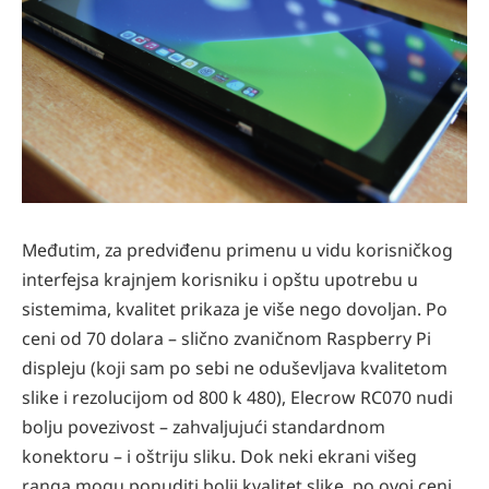
Međutim, za predviđenu primenu u vidu korisničkog
interfejsa krajnjem korisniku i opštu upotrebu u
sistemima, kvalitet prikaza je više nego dovoljan. Po
ceni od 70 dolara – slično zvaničnom Raspberry Pi
displeju (koji sam po sebi ne oduševljava kvalitetom
slike i rezolucijom od 800 k 480), Elecrow RC070 nudi
bolju povezivost – zahvaljujući standardnom
konektoru – i oštriju sliku. Dok neki ekrani višeg
ranga mogu ponuditi bolji kvalitet slike, po ovoj ceni,