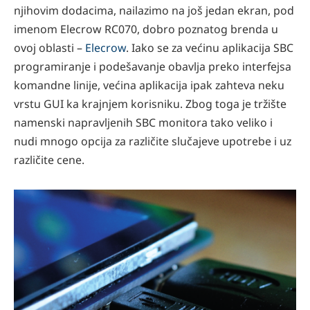
njihovim dodacima, nailazimo na još jedan ekran, pod
imenom Elecrow RC070, dobro poznatog brenda u
ovoj oblasti –
Elecrow
. Iako se za većinu aplikacija SBC
programiranje i podešavanje obavlja preko interfejsa
komandne linije, većina aplikacija ipak zahteva neku
vrstu GUI ka krajnjem korisniku. Zbog toga je tržište
namenski napravljenih SBC monitora tako veliko i
nudi mnogo opcija za različite slučajeve upotrebe i uz
različite cene.