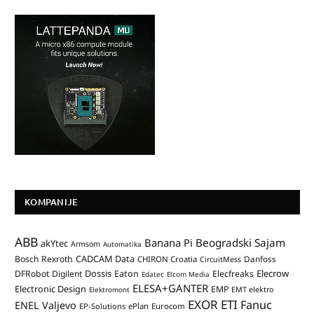
KOMPANIJE
ABB
Banana Pi
Beogradski Sajam
akYtec
Armsom
Automatika
CADCAM Data
Bosch Rexroth
Danfoss
CHIRON Croatia
CircuitMess
Dossis
Elecrow
DFRobot
Digilent
Eaton
Elecfreaks
Edatec
Elcom Media
ELESA+GANTER
Electronic Design
EMP
Elektromont
EMT elektro
EXOR ETI
Fanuc
ENEL Valjevo
EP-Solutions
ePlan
Eurocom