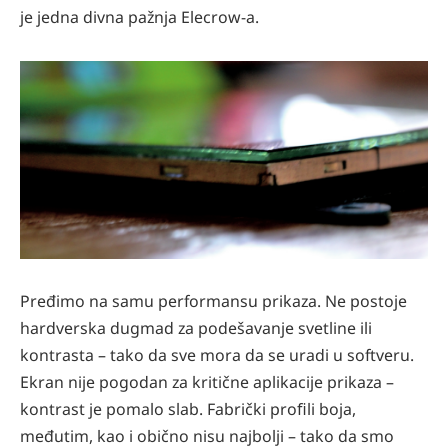
je jedna divna pažnja Elecrow-a.
Pređimo na samu performansu prikaza. Ne postoje
hardverska dugmad za podešavanje svetline ili
kontrasta – tako da sve mora da se uradi u softveru.
Ekran nije pogodan za kritične aplikacije prikaza –
kontrast je pomalo slab. Fabrički proﬁli boja,
međutim, kao i obično nisu najbolji – tako da smo