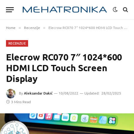
Home
Recenzije
Elecrow RC070 7″ 1024*600 HDMI LCD Touch Screen Display
»
»
RECENZIJE
Elecrow RC070 7″ 1024*600
HDMI LCD Touch Screen
Display
By
Aleksandar Dakić
10/08/2022
Updated:
28/02/2025
3 Mins Read