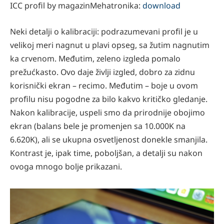
ICC proﬁl by magazinMehatronika:
download
Neki detalji o kalibraciji: podrazumevani proﬁl je u
velikoj meri nagnut u plavi opseg, sa žutim nagnutim
ka crvenom. Međutim, zeleno izgleda pomalo
prežućkasto. Ovo daje življi izgled, dobro za zidnu
korisnički ekran – recimo. Međutim – boje u ovom
proﬁlu nisu pogodne za bilo kakvo kritičko gledanje.
Nakon kalibracije, uspeli smo da prirodnije obojimo
ekran (balans bele je promenjen sa 10.000K na
6.620K), ali se ukupna osvetljenost donekle smanjila.
Kontrast je, ipak time, poboljšan, a detalji su nakon
ovoga mnogo bolje prikazani.