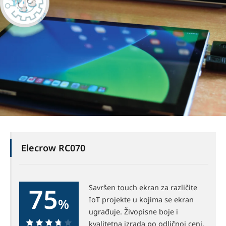
Elecrow RC070
75
Savršen touch ekran za različite
IoT projekte u kojima se ekran
%
ugrađuje. Živopisne boje i
kvalitetna izrada po odličnoj ceni.