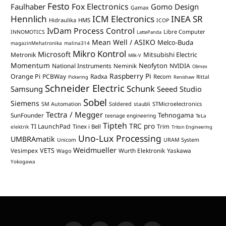
Festo
Fox Electronics
Faulhaber
Gomo Design
Gamax
Hennlich
ICM Electronics
INEA SR
Hidraulika
HMS
ICOP
IvDam Process Control
Libre Computer
INNOMOTICS
LattePanda
Mean Well / ASIKO
Melco-Buda
magazinMehatronika
malina314
Mikro Kontrol
Microsoft
Mitsubishi Electric
Metronik
Milk-V
Momentum
Neofyton
National Instruments
Neminik
NVIDIA
Olimex
Raspberry Pi
Orange Pi
PCBWay
Radxa
Recom
Rittal
Pickering
Renishaw
Schneider Electric
Schunk
Samsung
Seeed Studio
Sobel
Siemens
STMicroelectronics
SM Automation
Soldered
staubli
Tectra / Megger
Tehnogama
SunFounder
teenage engineering
TeLa
Tipteh
TRC pro
TI LaunchPad
Trim
Tinex i Bell
elektrik
Triton Engineering
Uno-Lux Processing
UMBRAmatik
Unicom
URAM System
Weidmueller
VETS
Vesimpex
Wurth Elektronik
Yaskawa
Wago
Yokogawa