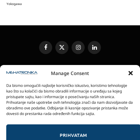
Yokogawa
Facebook
X
Instagram
LinkedIn
(Twitter)
UREĐIVAČKA POLITIKA
KONTAKT
MEDIA KIT
Manage Consent
SLANJE JEDINICA ZA RECENZIJU
PRETPLATA
Da bismo omogućili najbolje korisničko iskustvo, koristimo tehnologije
ELEKTRONSKA IZDANJA
POLITIKA PRIVATNOSTI
kao što su kolačići da bismo obradili informacije o uređaju sa kojeg
POLITIKA KOLAČIĆA
pristupate sajtu, kao i informacije o posećivanju naših stranica.
Prihvatanje naše upotrebe ovih tehnologija znači da nam dozvoljavate da
obradimo ove podatke. Odbijanje ili kasnije opozivanje pristanka može
magazin Mehatronika - Agencija “Gomo Design”
dovesti do prestanka rada određenih funkcija sajta.
Stanoja Glavaša 37, 26300 Vršac, Serbia
+381 60 0171 273
© 2026 magazin Mehatronika by Gomo Design.
PRIHVATAM