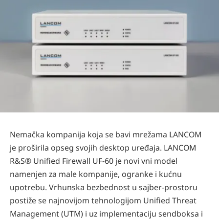
Nemačka kompanija koja se bavi mrežama LANCOM
je proširila opseg svojih desktop uređaja. LANCOM
R&S® Unified Firewall UF-60 je novi vni model
namenjen za male kompanije, ogranke i kućnu
upotrebu. Vrhunska bezbednost u sajber-prostoru
postiže se najnovijom tehnologijom Unified Threat
Management (UTM) i uz implementaciju sendboksa i