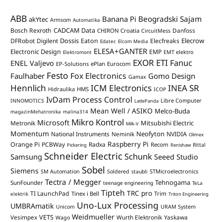
ABB
Banana Pi
Beogradski Sajam
akYtec
Armsom
Automatika
CADCAM Data
Bosch Rexroth
Danfoss
CHIRON Croatia
CircuitMess
Dossis
Elecrow
DFRobot
Digilent
Eaton
Elecfreaks
Edatec
Elcom Media
ELESA+GANTER
Electronic Design
EMP
Elektromont
EMT elektro
EXOR ETI
Fanuc
ENEL Valjevo
EP-Solutions
ePlan
Eurocom
Festo
Fox Electronics
Faulhaber
Gomo Design
Gamax
Hennlich
ICM Electronics
INEA SR
Hidraulika
HMS
ICOP
IvDam Process Control
Libre Computer
INNOMOTICS
LattePanda
Mean Well / ASIKO
Melco-Buda
magazinMehatronika
malina314
Mikro Kontrol
Microsoft
Mitsubishi Electric
Metronik
Milk-V
Momentum
Neofyton
National Instruments
Neminik
NVIDIA
Olimex
Raspberry Pi
Orange Pi
PCBWay
Radxa
Recom
Rittal
Pickering
Renishaw
Schneider Electric
Schunk
Samsung
Seeed Studio
Sobel
Siemens
STMicroelectronics
SM Automation
Soldered
staubli
Tectra / Megger
Tehnogama
SunFounder
teenage engineering
TeLa
Tipteh
TRC pro
TI LaunchPad
Trim
Tinex i Bell
elektrik
Triton Engineering
Uno-Lux Processing
UMBRAmatik
Unicom
URAM System
Weidmueller
VETS
Vesimpex
Wurth Elektronik
Yaskawa
Wago