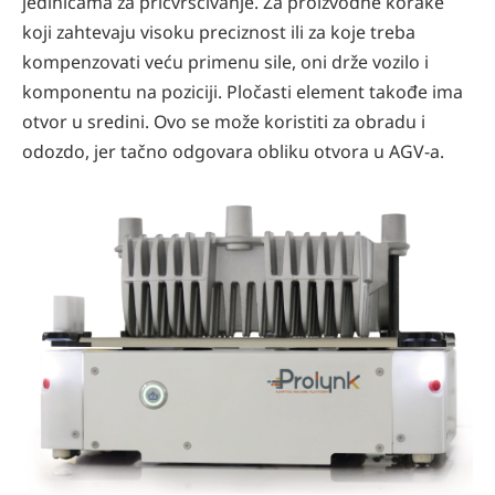
jedinicama za pričvršćivanje. Za proizvodne korake
koji zahtevaju visoku preciznost ili za koje treba
kompenzovati veću primenu sile, oni drže vozilo i
komponentu na poziciji. Pločasti element takođe ima
otvor u sredini. Ovo se može koristiti za obradu i
odozdo, jer tačno odgovara obliku otvora u AGV-a.