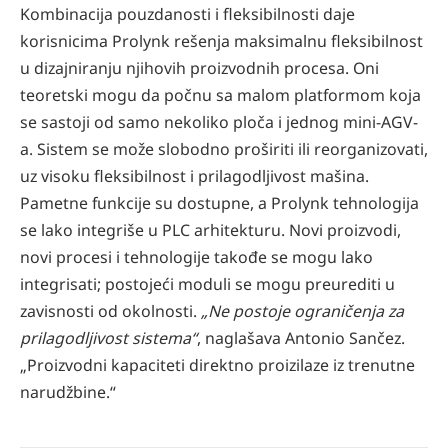
Kombinacija pouzdanosti i fleksibilnosti daje
korisnicima Prolynk rešenja maksimalnu fleksibilnost
u dizajniranju njihovih proizvodnih procesa. Oni
teoretski mogu da počnu sa malom platformom koja
se sastoji od samo nekoliko ploča i jednog mini-AGV-
a. Sistem se može slobodno proširiti ili reorganizovati,
uz visoku fleksibilnost i prilagodljivost mašina.
Pametne funkcije su dostupne, a Prolynk tehnologija
se lako integriše u PLC arhitekturu. Novi proizvodi,
novi procesi i tehnologije takođe se mogu lako
integrisati; postojeći moduli se mogu preurediti u
zavisnosti od okolnosti.
„Ne postoje ograničenja za
prilagodljivost sistema“
, naglašava Antonio Sančez.
„Proizvodni kapaciteti direktno proizilaze iz trenutne
narudžbine.“