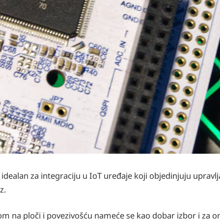
idealan za integraciju u IoT uređaje koji objedinjuju upravl
z.
a ploči i povezivošću nameće se kao dobar izbor i za one