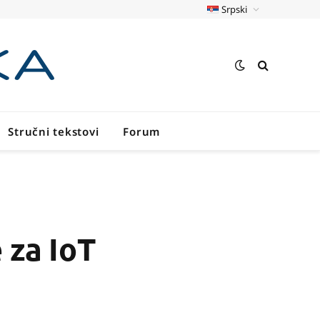
Srpski
Stručni tekstovi
Forum
 za IoT