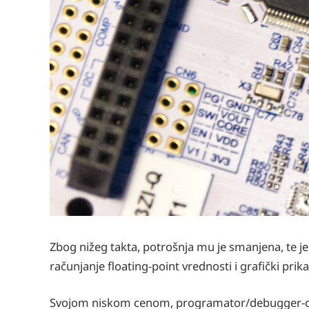
Zbog nižeg takta, potrošnja mu je smanjena, te je 
računjanje floating-point vrednosti i grafički prika
Svojom niskom cenom, programator/debugger-om n