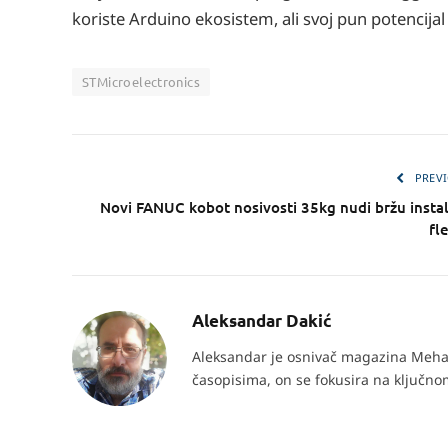
koriste Arduino ekosistem, ali svoj pun potenci
STMicroelectronics
PREVI
Novi FANUC kobot nosivosti 35kg nudi bržu instala
fl
Aleksandar Dakić
Aleksandar je osnivač magazina Mehat
časopisima, on se fokusira na ključnom