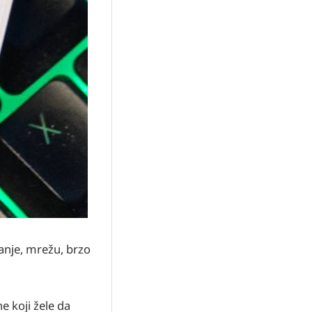
janje, mrežu, brzo
 koji žele da