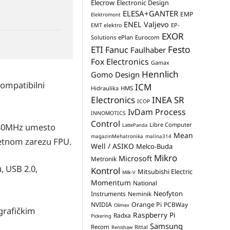
Elecrow
Electronic Design
ELESA+GANTER
EMP
Elektromont
ENEL Valjevo
EP-
EMT elektro
EXOR
Solutions
ePlan
Eurocom
Festo
ETI
Fanuc
Faulhaber
Fox Electronics
Gamax
Hennlich
Gomo Design
ompatibilni
ICM
Hidraulika
HMS
Electronics
INEA SR
ICOP
IvDam Process
INNOMOTICS
Control
Libre Computer
 280MHz umesto
LattePanda
Mean
magazinMehatronika
malina314
retnom zarezu FPU.
Well / ASIKO
Melco-Buda
Mikro
Microsoft
Metronik
, USB 2.0,
Kontrol
Mitsubishi Electric
Milk-V
Momentum
National
Neofyton
Instruments
Neminik
NVIDIA
Orange Pi
PCBWay
Olimex
grafičkim
Raspberry Pi
Radxa
Pickering
Samsung
Recom
Rittal
Renishaw