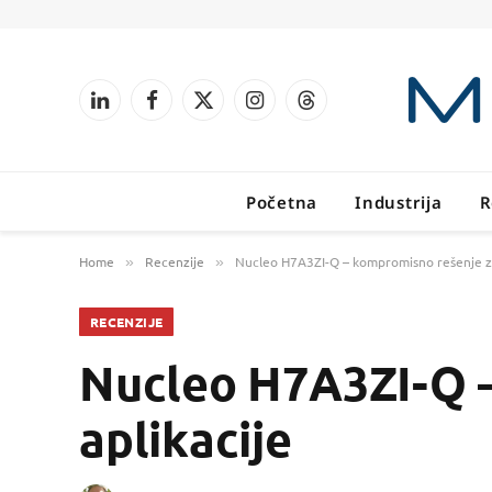
LinkedIn
Facebook
X
Instagram
Threads
(Twitter)
Početna
Industrija
R
Home
Recenzije
Nucleo H7A3ZI-Q – kompromisno rešenje za 
»
»
RECENZIJE
Nucleo H7A3ZI-Q –
aplikacije