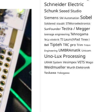
Schneider Electric
Schunk
Seeed Studio
Sobel
Siemens
SM Automation
STMicroelectronics
Soldered
staubli
Tectra / Megger
SunFounder
Tehnogama
teenage engineering
TI LaunchPad
Tinex i
TeLa elektrik
Tipteh
TRC pro
Trim
Bell
Triton
UMBRAmatik
Unicom
Engineering
Uno-Lux Processing
VETS
Vesimpex
URAM System
Wago
Weidmueller
Wurth Elektronik
Yaskawa
Yokogawa