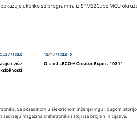
jal pokazuje ukoliko se programira iz STM32Cube MCU okruže
OUS ARTICLE
NEXT ARTICLE
ciju i više
Orchid LEGO® Creator Expert 10311
eksibilnosti
ronika. Sa pozadinom u električnom inženjeringu i dugom istorij
 sadržaju magazina Mehatronika i stoji iza brojnih inicijativa.