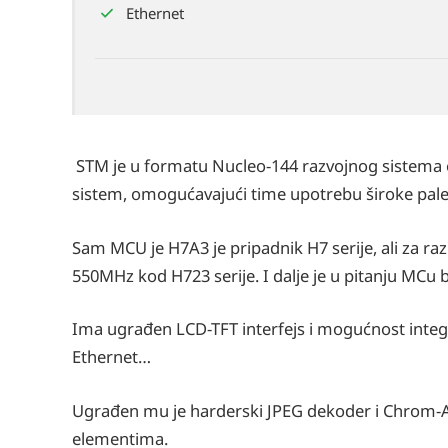
Ethernet
STM je u formatu Nucleo-144 razvojnog sistem
sistem, omogućavajući time upotrebu široke pale
Sam MCU je H7A3 je pripadnik H7 serije, ali za r
550MHz kod H723 serije. I dalje je u pitanju MCu
Ima ugrađen LCD-TFT interfejs i mogućnost integra
Ethernet…
Ugrađen mu je harderski JPEG dekoder i Chrom-A
elementima.