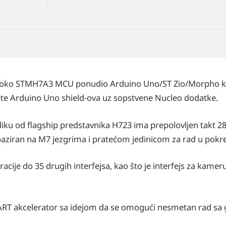
a oko STMH7A3 MCU ponudio Arduino Uno/ST Zio/Morpho k
te Arduino Uno shield-ova uz sopstvene Nucleo dodatke.
azliku od flagship predstavnika H723 ima prepolovljen takt
 baziran na M7 jezgrima i pratećom jedinicom za rad u pok
cije do 35 drugih interfejsa, kao što je interfejs za kameru
RT akcelerator sa idejom da se omogući nesmetan rad sa 