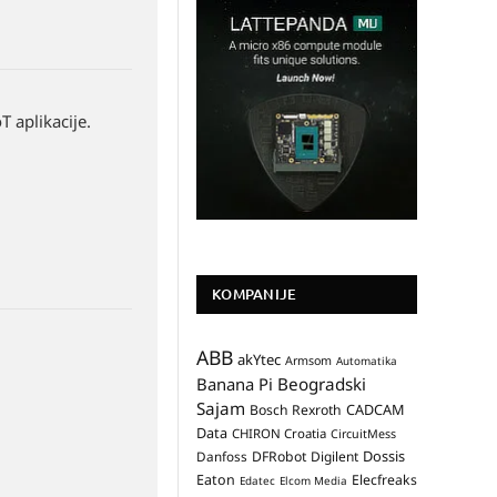
 aplikacije.
KOMPANIJE
ABB
akYtec
Armsom
Automatika
Banana Pi
Beogradski
Sajam
CADCAM
Bosch Rexroth
Data
CHIRON Croatia
CircuitMess
Dossis
Danfoss
DFRobot
Digilent
Eaton
Elecfreaks
Edatec
Elcom Media