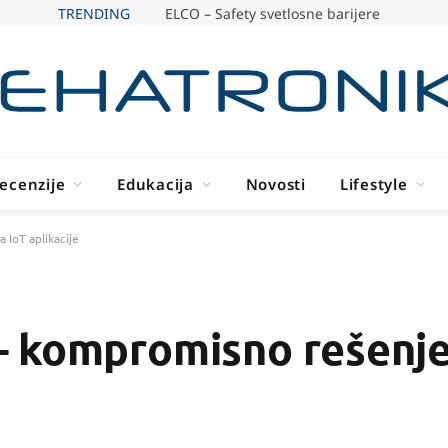
TRENDING
ELCO – Safety svetlosne barijere
ecenzije
Edukacija
Novosti
Lifestyle
IoT aplikacije
 kompromisno rešenje