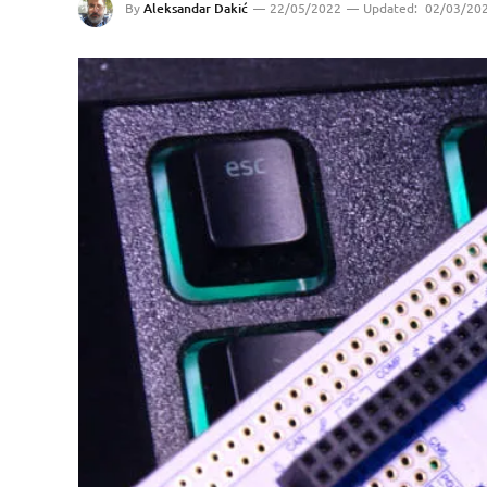
By
Aleksandar Dakić
22/05/2022
Updated:
02/03/20