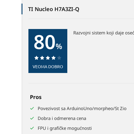
TI Nucleo H7A3ZI-Q
80
Razvojni sistem koji daje ose
%
80%
VEOMA DOBRO
Pros
Povezivost sa ArduinoUno/morpheo/St Zio
Dobra i odmerena cena
FPU i grafičke mogućnosti