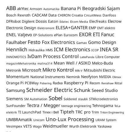
ABB
Banana Pi
Beogradski Sajam
akYtec
Armsom
Automatika
CADCAM Data
Bosch Rexroth
Danfoss
CHIRON Croatia
CircuitMess
Dossis
Elecrow
DFRobot
Digilent
Eaton
Elecfreaks
Edatec
Elcom Media
ELESA+GANTER
Electronic Design
EMP
Elektromont
EMT elektro
EXOR ETI
Fanuc
ENEL Valjevo
EP-Solutions
ePlan
Eurocom
Festo
Fox Electronics
Faulhaber
Gomo Design
Gamax
Hennlich
ICM Electronics
INEA SR
Hidraulika
HMS
ICOP
IvDam Process Control
Libre Computer
INNOMOTICS
LattePanda
Mean Well / ASIKO
Melco-Buda
magazinMehatronika
malina314
Mikro Kontrol
Microsoft
Mitsubishi Electric
Metronik
Milk-V
Momentum
Neofyton
National Instruments
Neminik
NVIDIA
Olimex
Raspberry Pi
Orange Pi
PCBWay
Radxa
Recom
Rittal
Pickering
Renishaw
Schneider Electric
Schunk
Samsung
Seeed Studio
Sobel
Siemens
STMicroelectronics
SM Automation
Soldered
staubli
Tectra / Megger
Tehnogama
SunFounder
teenage engineering
TeLa
Tipteh
TRC pro
TI LaunchPad
Trim
Tinex i Bell
elektrik
Triton Engineering
Uno-Lux Processing
UMBRAmatik
Unicom
URAM System
Weidmueller
VETS
Vesimpex
Wurth Elektronik
Yaskawa
Wago