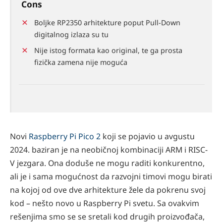
Cons
Boljke RP2350 arhitekture poput Pull-Down
digitalnog izlaza su tu
Nije istog formata kao original, te ga prosta
fizička zamena nije moguća
Novi
Raspberry Pi Pico 2
koji se pojavio u avgustu
2024. baziran je na neobičnoj kombinaciji ARM i RISC-
V jezgara. Ona doduše ne mogu raditi konkurentno,
ali je i sama mogućnost da razvojni timovi mogu birati
na kojoj od ove dve arhitekture žele da pokrenu svoj
kod – nešto novo u Raspberry Pi svetu. Sa ovakvim
rešenjima smo se se sretali kod drugih proizvođača,