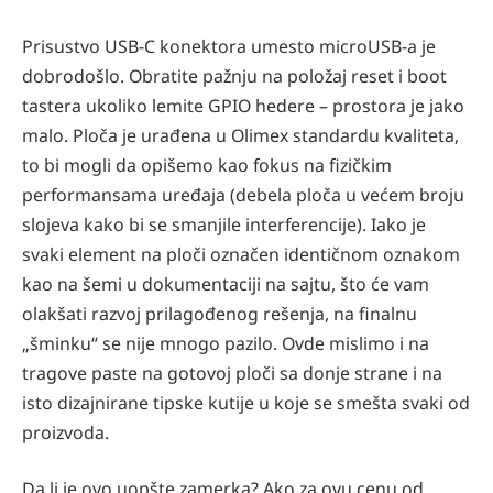
Prisustvo USB-C konektora umesto microUSB-a je
dobrodošlo. Obratite pažnju na položaj reset i boot
tastera ukoliko lemite GPIO hedere – prostora je jako
malo. Ploča je urađena u Olimex standardu kvaliteta,
to bi mogli da opišemo kao fokus na fizičkim
performansama uređaja (debela ploča u većem broju
slojeva kako bi se smanjile interferencije). Iako je
svaki element na ploči označen identičnom oznakom
kao na šemi u dokumentaciji na sajtu, što će vam
olakšati razvoj prilagođenog rešenja, na finalnu
„šminku“ se nije mnogo pazilo. Ovde mislimo i na
tragove paste na gotovoj ploči sa donje strane i na
isto dizajnirane tipske kutije u koje se smešta svaki od
proizvoda.
Da li je ovo uopšte zamerka? Ako za ovu cenu od