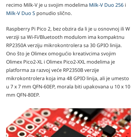
recimo Milk-V je u svojim modelima
Milk-V Duo 256
i
Milk-V Duo S
ponudio slično.
Raspberry Pi Pico 2, bez obzira da li je u osnovnoj ili W
verziji sa Wi-Fi/Bluetooth modulom ima kompaktnu
RP2350A verziju mikrokontrolera sa 30 GPIO linija.
Ono što je Olimex omogućio kreativcima svojim
Olimex Pico2-XL i Olimex Pico2-XXL modelima je
platforma za razvoj veće RP2350B verzije
mikrokontrolera koja ima 48 GPIO linija, ali je umesto
u 7 x 7 mm QFN-60EP, morala biti upakovana u 10 x 10
mm QFN-80EP.