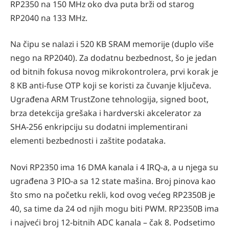
RP2350 na 150 MHz oko dva puta brži od starog
RP2040 na 133 MHz.
Na čipu se nalazi i 520 KB SRAM memorije (duplo više
nego na RP2040). Za dodatnu bezbednost, šo je jedan
od bitnih fokusa novog mikrokontrolera, prvi korak je
8 KB anti-fuse OTP koji se koristi za čuvanje ključeva.
Ugrađena ARM TrustZone tehnologija, signed boot,
brza detekcija grešaka i hardverski akcelerator za
SHA-256 enkripciju su dodatni implementirani
elementi bezbednosti i zaštite podataka.
Novi RP2350 ima 16 DMA kanala i 4 IRQ-a, a u njega su
ugrađena 3 PIO-a sa 12 state mašina. Broj pinova kao
što smo na početku rekli, kod ovog većeg RP2350B je
40, sa time da 24 od njih mogu biti PWM. RP2350B ima
i najveći broj 12-bitnih ADC kanala – čak 8. Podsetimo