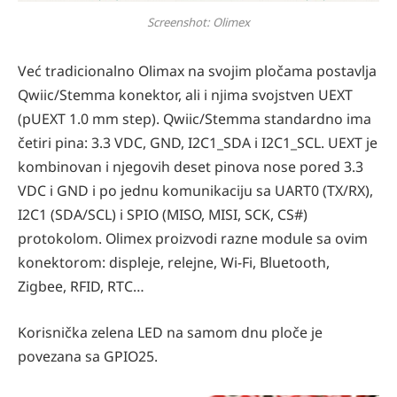
Screenshot: Olimex
Već tradicionalno Olimax na svojim pločama postavlja
Qwiic/Stemma konektor, ali i njima svojstven UEXT
(pUEXT 1.0 mm step). Qwiic/Stemma standardno ima
četiri pina: 3.3 VDC, GND, I2C1_SDA i I2C1_SCL. UEXT je
kombinovan i njegovih deset pinova nose pored 3.3
VDC i GND i po jednu komunikaciju sa UART0 (TX/RX),
I2C1 (SDA/SCL) i SPIO (MISO, MISI, SCK, CS#)
protokolom. Olimex proizvodi razne module sa ovim
konektorom: displeje, relejne, Wi-Fi, Bluetooth,
Zigbee, RFID, RTC…
Korisnička zelena LED na samom dnu ploče je
povezana sa GPIO25.