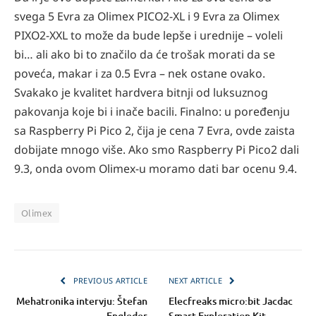
svega 5 Evra za Olimex PICO2-XL i 9 Evra za Olimex
PIXO2-XXL to može da bude lepše i urednije – voleli
bi… ali ako bi to značilo da će trošak morati da se
poveća, makar i za 0.5 Evra – nek ostane ovako.
Svakako je kvalitet hardvera bitnji od luksuznog
pakovanja koje bi i inače bacili. Finalno: u poređenju
sa Raspberry Pi Pico 2, čija je cena 7 Evra, ovde zaista
dobijate mnogo više. Ako smo Raspberry Pi Pico2 dali
9.3, onda ovom Olimex-u moramo dati bar ocenu 9.4.
Olimex
PREVIOUS ARTICLE
NEXT ARTICLE
Mehatronika intervju: Štefan
Elecfreaks micro:bit Jacdac
Engleder
Smart Exploration Kit