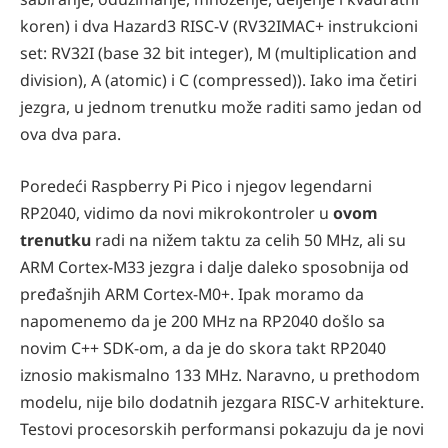
koren) i dva Hazard3 RISC-V (RV32IMAC+ instrukcioni
set: RV32I (base 32 bit integer), M (multiplication and
division), A (atomic) i C (compressed)). Iako ima četiri
jezgra, u jednom trenutku može raditi samo jedan od
ova dva para.
Poredeći Raspberry Pi Pico i njegov legendarni
RP2040, vidimo da novi mikrokontroler u
ovom
trenutku
radi na nižem taktu za celih 50 MHz, ali su
ARM Cortex-M33 jezgra i dalje daleko sposobnija od
pređašnjih ARM Cortex-M0+. Ipak moramo da
napomenemo da je 200 MHz na RP2040 došlo sa
novim C++ SDK-om, a da je do skora takt RP2040
iznosio makismalno 133 MHz. Naravno, u prethodom
modelu, nije bilo dodatnih jezgara RISC-V arhitekture.
Testovi procesorskih performansi pokazuju da je novi