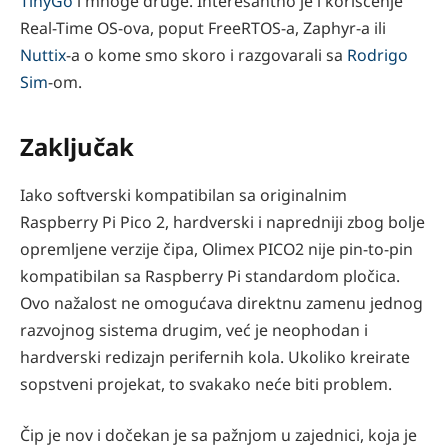
TinyGo
i mnoge druge. Interesantno je i korišćenje
Real-Time OS-ova, poput FreeRTOS-a, Zaphyr-a ili
Nuttix
-a o kome smo skoro i razgovarali sa
Rodrigo
Sim
-om.
Zaključak
Iako softverski kompatibilan sa originalnim
Raspberry Pi Pico 2, hardverski i napredniji zbog bolje
opremljene verzije čipa, Olimex PICO2 nije pin-to-pin
kompatibilan sa Raspberry Pi standardom pločica.
Ovo nažalost ne omogućava direktnu zamenu jednog
razvojnog sistema drugim, već je neophodan i
hardverski redizajn perifernih kola. Ukoliko kreirate
sopstveni projekat, to svakako neće biti problem.
Čip je nov i dočekan je sa pažnjom u zajednici, koja je