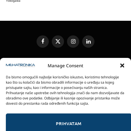
Yokogawa
Facebook
X
Instagram
LinkedIn
(Twitter)
UREĐIVAČKA POLITIKA
KONTAKT
MEDIA KIT
Manage Consent
SLANJE JEDINICA ZA RECENZIJU
PRETPLATA
Da bismo omogućili najbolje korisničko iskustvo, koristimo tehnologije
ELEKTRONSKA IZDANJA
POLITIKA PRIVATNOSTI
kao što su kolačići da bismo obradili informacije o uređaju sa kojeg
POLITIKA KOLAČIĆA
pristupate sajtu, kao i informacije o posećivanju naših stranica.
Prihvatanje naše upotrebe ovih tehnologija znači da nam dozvoljavate da
obradimo ove podatke. Odbijanje ili kasnije opozivanje pristanka može
magazin Mehatronika - Agencija “Gomo Design”
dovesti do prestanka rada određenih funkcija sajta.
Stanoja Glavaša 37, 26300 Vršac, Serbia
+381 60 0171 273
© 2026 magazin Mehatronika by Gomo Design.
PRIHVATAM