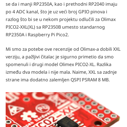
se da i manji RP2350A, kao i prethodni RP2040 imaju
po 4 ADC kanal, što je uz veći broj GPIO pinova i
razlog što bi se u nekom projektu odlučili za Olimax
PICO2-XXL(XL) sa RP2350B umesto standarnog
RP2350A i Raspberry Pi Pico2.
Mi smo za potebe ove recenzije od Olimax-a dobili XXL
verziju, a pažljivi čitalac je sigurno primetio da smo
spomenuli i drugi model Olimex PICO2-XL. Razlika
između dva modela i nije mala. Naime, XXL sa zadnje
strane ima dodatno zalemljen QSPI PSRAM 8 MB.