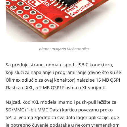
photo: magazin Mehatronika
Sa prednje strane, odmah ispod USB-C konektora,
koji služi za napajanje i programiranje (divno što su se
Olimex odlučio za ovaj konektor) nalazi se 16 MB QSPI
Flash-a u XXL, a 2 MB QSPI Flash-a u XL varijanti.
Najzad, kod XXL modela imamo i push-pull ležište za
SD/MMC (1-bit MMC Data) karticu povezanu preko
SPI-a, veoma zgodno za sve data loger aplikacije, gde
je potrebno čuvanje podataka u nekom vremenskom