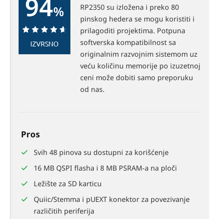
94
RP2350 su izložena i preko 80
%
pinskog hedera se mogu koristiti i
prilagoditi projektima. Potpuna
94%
softverska kompatibilnost sa
IZVRSNO
originalnim razvojnim sistemom uz
veću količinu memorije po izuzetnoj
ceni može dobiti samo preporuku
od nas.
Pros
Svih 48 pinova su dostupni za korišćenje
16 MB QSPI flasha i 8 MB PSRAM-a na ploči
Ležište za SD karticu
Quiic/Stemma i pUEXT konektor za povezivanje
različitih periferija