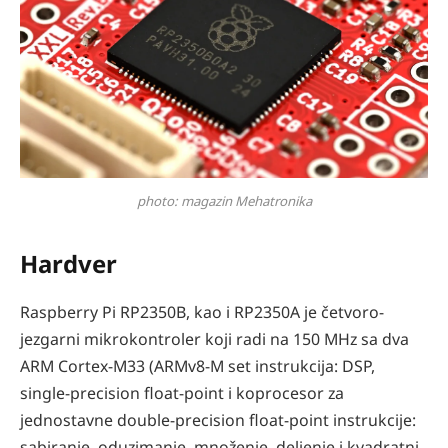
photo: magazin Mehatronika
Hardver
Raspberry Pi RP2350B, kao i RP2350A je četvoro-
jezgarni mikrokontroler koji radi na 150 MHz sa dva
ARM Cortex-M33 (ARMv8-M set instrukcija: DSP,
single-precision float-point i koprocesor za
jednostavne double-precision float-point instrukcije:
sabiranje, oduzimanje, množenje, deljenje i kvadratni