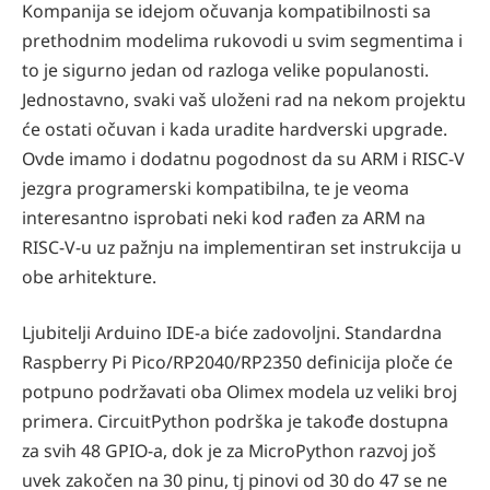
Kompanija se idejom očuvanja kompatibilnosti sa
prethodnim modelima rukovodi u svim segmentima i
to je sigurno jedan od razloga velike populanosti.
Jednostavno, svaki vaš uloženi rad na nekom projektu
će ostati očuvan i kada uradite hardverski upgrade.
Ovde imamo i dodatnu pogodnost da su ARM i RISC-V
jezgra programerski kompatibilna, te je veoma
interesantno isprobati neki kod rađen za ARM na
RISC-V-u uz pažnju na implementiran set instrukcija u
obe arhitekture.
Ljubitelji Arduino IDE-a biće zadovoljni. Standardna
Raspberry Pi Pico/RP2040/RP2350 definicija ploče će
potpuno podržavati oba Olimex modela uz veliki broj
primera. CircuitPython podrška je takođe dostupna
za svih 48 GPIO-a, dok je za MicroPython razvoj još
uvek zakočen na 30 pinu, tj pinovi od 30 do 47 se ne