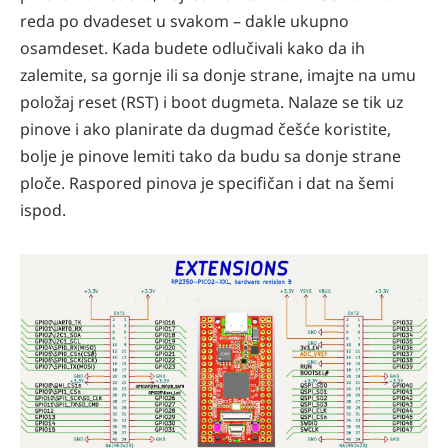
reda po dvadeset u svakom – dakle ukupno
osamdeset. Kada budete odlučivali kako da ih
zalemite, sa gornje ili sa donje strane, imajte na umu
položaj reset (RST) i boot dugmeta. Nalaze se tik uz
pinove i ako planirate da dugmad češće koristite,
bolje je pinove lemiti tako da budu sa donje strane
ploče. Raspored pinova je specifičan i dat na šemi
ispod.