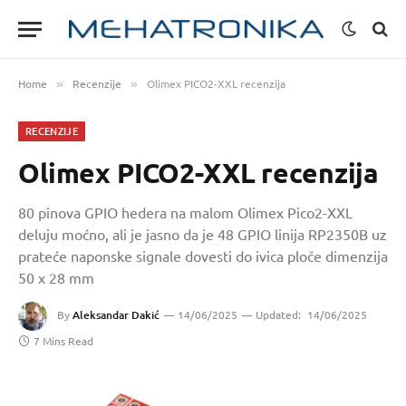
Home
Recenzije
Olimex PICO2-XXL recenzija
»
»
RECENZIJE
Olimex PICO2-XXL recenzija
80 pinova GPIO hedera na malom Olimex Pico2-XXL
deluju moćno, ali je jasno da je 48 GPIO linija RP2350B uz
prateće naponske signale dovesti do ivica ploče dimenzija
50 x 28 mm
By
Aleksandar Dakić
14/06/2025
Updated:
14/06/2025
7 Mins Read