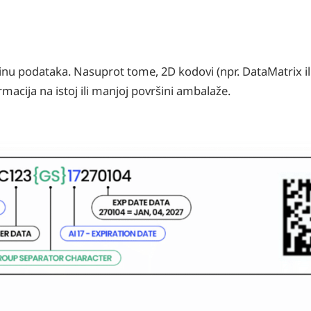
inu podataka. Nasuprot tome, 2D kodovi (npr. DataMatrix il
acija na istoj ili manjoj površini ambalaže.