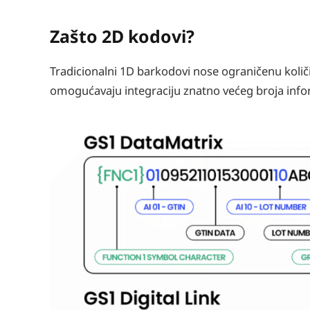
Zašto 2D kodovi?
Tradicionalni 1D barkodovi nose ograničenu količ
omogućavaju integraciju znatno većeg broja inform