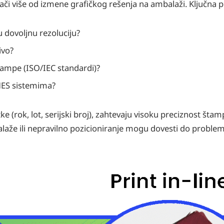
či više od izmene grafičkog rešenja na ambalaži. Ključna pi
 dovoljnu rezoluciju?
ivo?
 štampe (ISO/IEC standardi)?
/MES sistemima?
(rok, lot, serijski broj), zahtevaju visoku preciznost štamp
laže ili nepravilno pozicioniranje mogu dovesti do proble