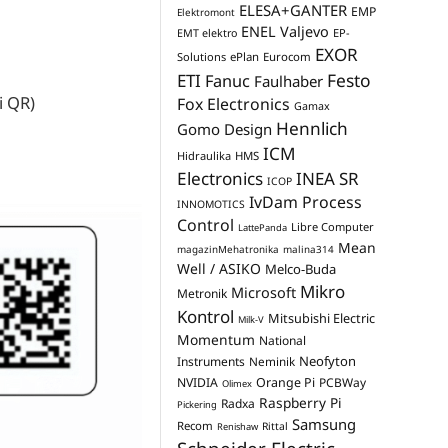
ELESA+GANTER
EMP
Elektromont
ENEL Valjevo
EP-
EMT elektro
EXOR
Solutions
ePlan
Eurocom
Festo
ETI
Fanuc
Faulhaber
i QR)
Fox Electronics
Gamax
Hennlich
Gomo Design
ICM
Hidraulika
HMS
Electronics
INEA SR
ICOP
IvDam Process
INNOMOTICS
Control
Libre Computer
LattePanda
Mean
magazinMehatronika
malina314
Well / ASIKO
Melco-Buda
Mikro
Microsoft
Metronik
Kontrol
Mitsubishi Electric
Milk-V
Momentum
National
Neofyton
Instruments
Neminik
NVIDIA
Orange Pi
PCBWay
Olimex
Raspberry Pi
Radxa
Pickering
Samsung
Recom
Rittal
Renishaw