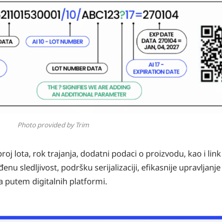
Photo provided by Trim
roj lota, rok trajanja, dodatni podaci o proizvodu, kao i link
u sledljivost, podršku serijalizaciji, efikasnije upravljan
 putem digitalnih platformi.