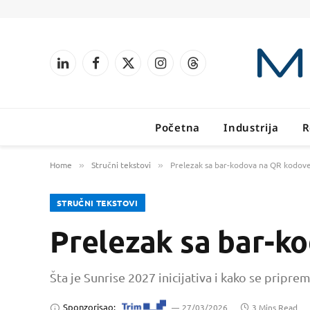
LinkedIn
Facebook
X
Instagram
Threads
(Twitter)
Početna
Industrija
R
Home
Stručni tekstovi
Prelezak sa bar-kodova na QR kodov
»
»
STRUČNI TEKSTOVI
Prelezak sa bar-k
Šta je Sunrise 2027 inicijativa i kako se pripr
Sponzorisao:
27/03/2026
3 Mins Read