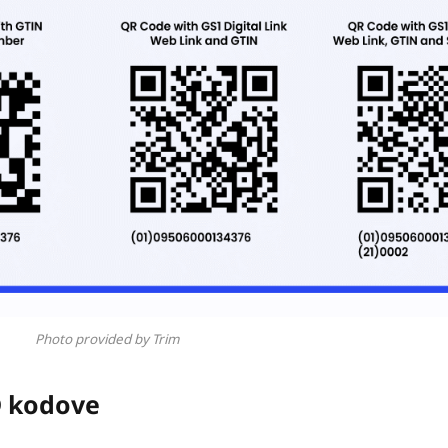
Photo provided by Trim
D kodove