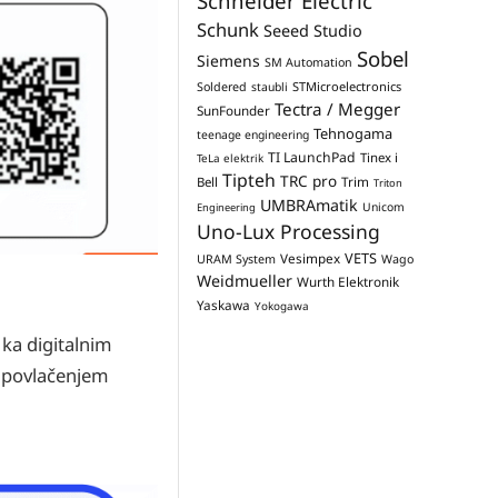
Schneider Electric
Schunk
Seeed Studio
Sobel
Siemens
SM Automation
STMicroelectronics
Soldered
staubli
Tectra / Megger
SunFounder
Tehnogama
teenage engineering
TI LaunchPad
Tinex i
TeLa elektrik
Tipteh
TRC pro
Trim
Bell
Triton
UMBRAmatik
Unicom
Engineering
Uno-Lux Processing
VETS
Vesimpex
URAM System
Wago
Weidmueller
Wurth Elektronik
Yaskawa
Yokogawa
 ka digitalnim
je povlačenjem