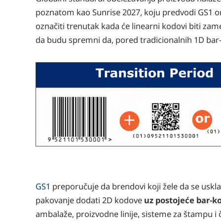
poznatom kao Sunrise 2027, koju predvodi GS1 or
označiti trenutak kada će linearni kodovi biti za
da budu spremni da, pored tradicionalnih 1D bar-k
GS1
preporučuje da brendovi koji žele da se uskla
pakovanje dodati 2D kodove
uz postojeće bar-k
ambalaže, proizvodne linije, sisteme za štampu i 