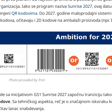
ganizacija. Iako se program naziva
Sunrise 2027
, ovaj da
menjeni
QR kodovima
. Do 2027. godine maloprodajni sistemi
odova, očitavaju i 2D kodove na ambalaži proizvoda (npr. D
Photo provided by Trim
de sa inicijativom GS1 Sunrise 2027 započnu tranziciju tako
odove
. Sa tehničkog aspekta, reč je o značajnom iskoraku ko
čitav lanac snabdevanja.