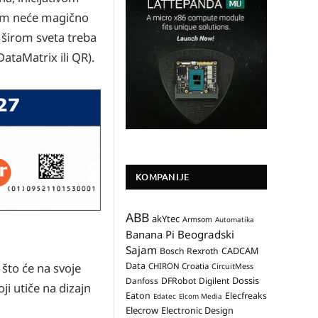
tum neće magično
 širom sveta treba
ataMatrix ili QR).
KOMPANIJE
ABB
akYtec
Armsom
Automatika
Banana Pi
Beogradski
Sajam
CADCAM
Bosch Rexroth
Data
 što će na svoje
CHIRON Croatia
CircuitMess
Dossis
Danfoss
DFRobot
Digilent
ji utiče na dizajn
Eaton
Elecfreaks
Edatec
Elcom Media
Elecrow
Electronic Design