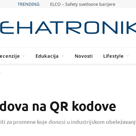
TRENDING
ELCO – Safety svetlosne barijere
ecenzije
Edukacija
Novosti
Lifestyle
e
odova na QR kodove
emiti za promene koje donosi u industrijskom obeležavanj