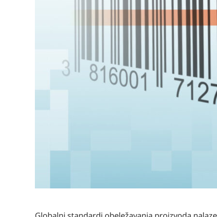
Globalni standardi obeležavanja proizvoda nalaze