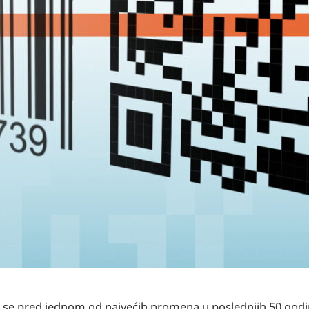
 se pred jednom od najvećih promena u poslednjih 50 godin