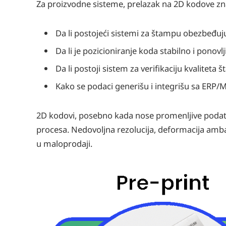
Za proizvodne sisteme, prelazak na 2D kodove zna
Da li postojeći sistemi za štampu obezbeđuju
Da li je pozicioniranje koda stabilno i ponovlj
Da li postoji sistem za verifikaciju kvaliteta
Kako se podaci generišu i integrišu sa ERP
2D kodovi, posebno kada nose promenljive podatke 
procesa. Nedovoljna rezolucija, deformacija amba
u maloprodaji.