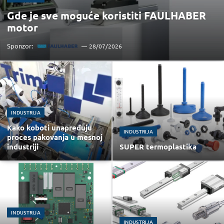
Gde je sve moguće koristiti FAULHABER
motor
Sponzor:
28/07/2026
INDUSTRIJA
Kako koboti unapređuju
INDUSTRIJA
proces pakovanja u mesnoj
industriji
SUPER termoplastika
INDUSTRIJA
INDUSTRIJA