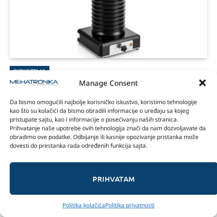
INDUSTRIJA
Manage Consent
PDTD68 sistem za PD i TD dijagnostiku
srednjenaponskih kablova
Da bismo omogućili najbolje korisničko iskustvo, koristimo tehnologije
kao što su kolačići da bismo obradili informacije o uređaju sa kojeg
Sponzor:
07/10/2025
pristupate sajtu, kao i informacije o posećivanju naših stranica.
Prihvatanje naše upotrebe ovih tehnologija znači da nam dozvoljavate da
b2 electronics je razvio PDTD68 – prenosivo rešenje za
obradimo ove podatke. Odbijanje ili kasnije opozivanje pristanka može
dovesti do prestanka rada određenih funkcija sajta.
dijagnostiku svih vrsta kablova srednjeg napona. PDTD68
omogućava istovremenu dijagnostiku delimičnog
pražnjenja (PD) i tan deltu (TD) sinusoidnim radnim
PRIHVATAM
naponom konstantne frekvencije bez dodatnih uređaja.
Politika kolačića
Politika privatnosti