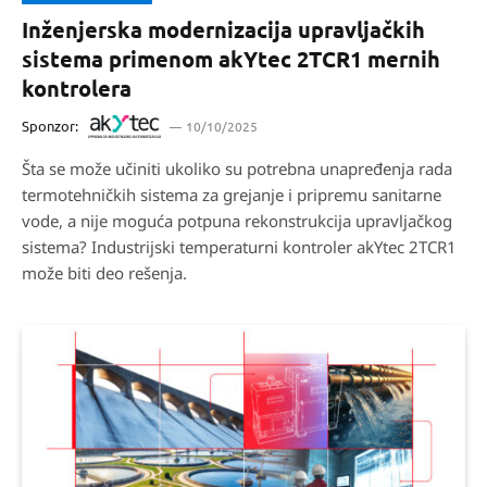
Inženjerska modernizacija upravljačkih
sistema primenom akYtec 2TCR1 mernih
kontrolera
Sponzor:
10/10/2025
Šta se može učiniti ukoliko su potrebna unapređenja rada
termotehničkih sistema za grejanje i pripremu sanitarne
vode, a nije moguća potpuna rekonstrukcija upravljačkog
sistema? Industrijski temperaturni kontroler akYtec 2TCR1
može biti deo rešenja.