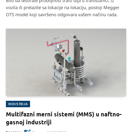
Bilo da testirate probojnost trafo ulja u trafostanici, iz
vozila ili prelazite sa lokacije na lokaciju, postoji Megger
OTS model koji savršeno odgovara vašem načinu rada.
INDUSTRIJA
Multifazni merni sistemi (MMS) u naftno-
gasnoj industriji