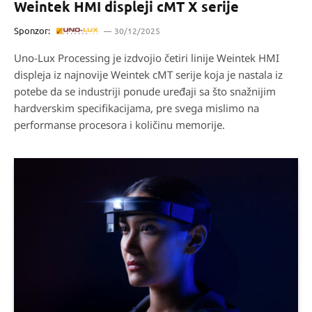
Weintek HMI displeji cMT X serije
Sponzor:
30/12/2025
Uno-Lux Processing je izdvojio četiri linije Weintek HMI
displeja iz najnovije Weintek cMT serije koja je nastala iz
potebe da se industriji ponude uređaji sa što snažnijim
hardverskim specifikacijama, pre svega mislimo na
performanse procesora i količinu memorije.