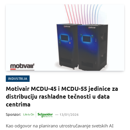
INDUSTRIJA
Motivair MCDU-45 i MCDU-55 jedinice za
distribuciju rashladne tečnosti u data
centrima
Sponzor:
13/01/2026
Kao odgovor na planirano utrostručavanje svetskih AI