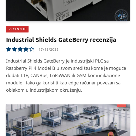
RECENZIJE
Industrial Shields GateBerry recenzija
17/12/2025
8.1
Industrial Shields GateBerry je industrijski PLC sa
Raspberry Pi 4 Model B u svom središtu kome je moguće
dodati LTE, CANBus, LoRaWAN ili GSM komunikacione
module i tako ga koristiti kao edge računar povezan sa
oblakom u industrijskom okruženju.