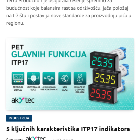
Terra Production je osigurala rešenje spremno za
budućnost koje balansira rast sa održivošću, jača položaj
na tržištu i postavlja nove standarde za proizvodnju pića u
regionu.
INDUSTRIJA
5 ključnih karakteristika ITP17 indikatora
Sponzor:
03/12/2025