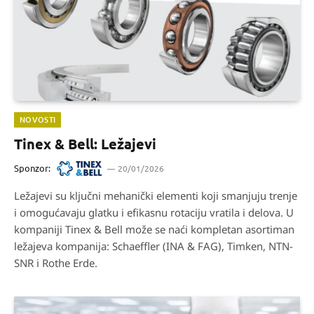
NOVOSTI
Tinex & Bell: Ležajevi
Sponzor:
20/01/2026
Ležajevi su ključni mehanički elementi koji smanjuju trenje
i omogućavaju glatku i efikasnu rotaciju vratila i delova. U
kompaniji Tinex & Bell može se naći kompletan asortiman
ležajeva kompanija: Schaeffler (INA & FAG), Timken, NTN-
SNR i Rothe Erde.