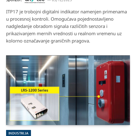
ITP17 je trobojni digitalni indikator namenjen primenama
u procesnoj kontroli. Omogućava pojednostavljeno
nadgledanje obradom signala različitih senzora i
prikazivanjem mernih vrednosti u realnom vremenu uz
kolorno označavanje graničnih pragova.
INDUSTRIJA