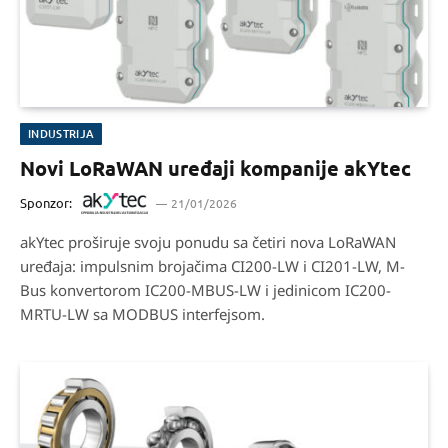
INDUSTRIJA
Novi LoRaWAN uređaji kompanije akYtec
Sponzor:
21/01/2026
akYtec proširuje svoju ponudu sa četiri nova LoRaWAN
uređaja: impulsnim brojačima CI200-LW i CI201-LW, M-
Bus konvertorom IC200-MBUS-LW i jedinicom IC200-
MRTU-LW sa MODBUS interfejsom.