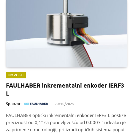
NOVOSTI
FAULHABER inkrementalni enkoder IERF3
L
Sponzor:
20/10/2025
FAULHABER optički inkrementalni enkoder IERF3 L postiže
preciznost od 0,1° sa ponovljivošću od 0.0007° i idealan je
za primene u metrologiji, pri izradi optičkih sistema poput