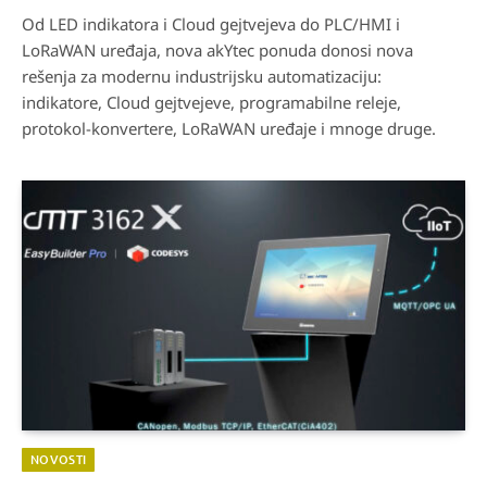
Od LED indikatora i Cloud gejtvejeva do PLC/HMI i
LoRaWAN uređaja, nova akYtec ponuda donosi nova
rešenja za modernu industrijsku automatizaciju:
indikatore, Cloud gejtvejeve, programabilne releje,
protokol-konvertere, LoRaWAN uređaje i mnoge druge.
NOVOSTI