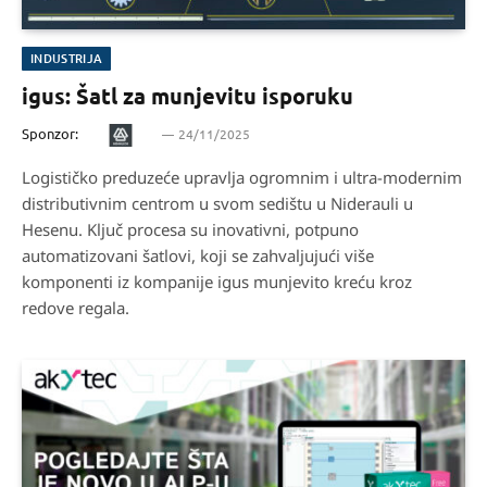
INDUSTRIJA
igus: Šatl za munjevitu isporuku
Sponzor:
24/11/2025
Logističko preduzeće upravlja ogromnim i ultra-modernim
distributivnim centrom u svom sedištu u Niderauli u
Hesenu. Ključ procesa su inovativni, potpuno
automatizovani šatlovi, koji se zahvaljujući više
komponenti iz kompanije igus munjevito kreću kroz
redove regala.