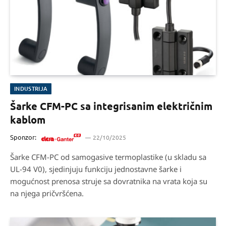
INDUSTRIJA
Šarke CFM-PC sa integrisanim električnim
kablom
Sponzor:
22/10/2025
Šarke CFM-PC od samogasive termoplastike (u skladu sa
UL-94 V0), sjedinjuju funkciju jednostavne šarke i
mogućnost prenosa struje sa dovratnika na vrata koja su
na njega pričvršćena.