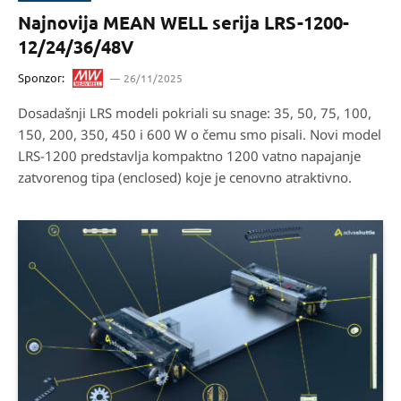
Najnovija MEAN WELL serija LRS-1200-
12/24/36/48V
Sponzor:
26/11/2025
Dosadašnji LRS modeli pokriali su snage: 35, 50, 75, 100,
150, 200, 350, 450 i 600 W o čemu smo pisali. Novi model
LRS-1200 predstavlja kompaktno 1200 vatno napajanje
zatvorenog tipa (enclosed) koje je cenovno atraktivno.