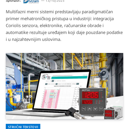
Sponzor:
13/10/2025
Multifazni merni sistemi predstavljaju paradigmatičan
primer mehatroničkog pristupa u industriji: integracija
Coriolis senzora, elektronike, računarske obrade i
automatike rezultuje uređajem koji daje pouzdane podatke
i u najzahtevnijim uslovima.
STRUČNI TEKSTOVI