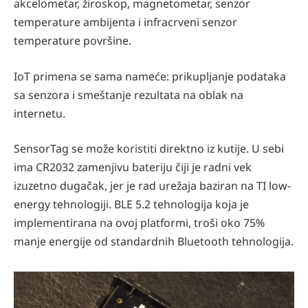
akcelometar, žiroskop, magnetometar, senzor
temperature ambijenta i infracrveni senzor
temperature površine.
IoT primena se sama nameće: prikupljanje podataka
sa senzora i smeštanje rezultata na oblak na
internetu.
SensorTag se može koristiti direktno iz kutije. U sebi
ima CR2032 zamenjivu bateriju čiji je radni vek
izuzetno dugačak, jer je rad urežaja baziran na TI low-
energy tehnologiji. BLE 5.2 tehnologija koja je
implementirana na ovoj platformi, troši oko 75%
manje energije od standardnih Bluetooth tehnologija.