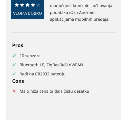
mogućnost kontrole i očitavanja
80%
podataka iOS i Android
VEOMA DOBRO
aplikacijama mobilnih uređaja.
Pros
10 senzora
Bluetooth LE, ZigBee®/6LoWPAN
Radi na CR2032 bateriju
Cons
Malo niža cena bi dala čistu desetku