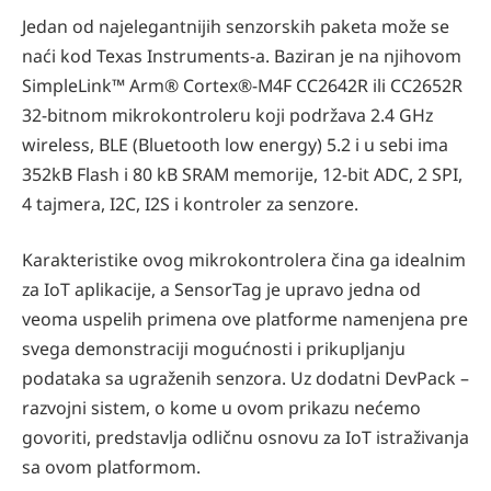
Jedan od najelegantnijih senzorskih paketa može se
naći kod Texas Instruments-a. Baziran je na njihovom
SimpleLink™ Arm® Cortex®-M4F CC2642R ili CC2652R
32-bitnom mikrokontroleru koji podržava 2.4 GHz
wireless, BLE (Bluetooth low energy) 5.2 i u sebi ima
352kB Flash i 80 kB SRAM memorije, 12-bit ADC, 2 SPI,
4 tajmera, I2C, I2S i kontroler za senzore.
Karakteristike ovog mikrokontrolera čina ga idealnim
za IoT aplikacije, a SensorTag je upravo jedna od
veoma uspelih primena ove platforme namenjena pre
svega demonstraciji mogućnosti i prikupljanju
podataka sa ugraženih senzora. Uz dodatni DevPack –
razvojni sistem, o kome u ovom prikazu nećemo
govoriti, predstavlja odličnu osnovu za IoT istraživanja
sa ovom platformom.