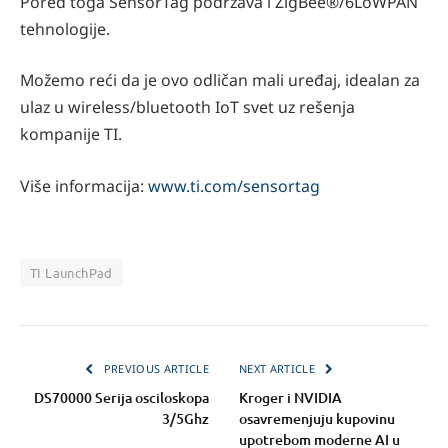
Pored toga SensorTag podržava i ZigBee®/6LoWPAN
tehnologije.
Možemo reći da je ovo odličan mali uređaj, idealan za
ulaz u wireless/bluetooth IoT svet uz rešenja
kompanije TI.
Više informacija:
www.ti.com/sensortag
TI LaunchPad
PREVIOUS ARTICLE
NEXT ARTICLE
DS70000 Serija osciloskopa
Kroger i NVIDIA
3/5Ghz
osavremenjuju kupovinu
upotrebom moderne AI u