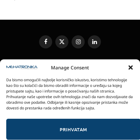
Facebook
X
Instagram
LinkedIn
(Twitter)
UREĐIVAČKA POLITIKA
KONTAKT
MEDIA KIT
Manage Consent
SLANJE JEDINICA ZA RECENZIJU
PRETPLATA
Da bismo omogućili najbolje korisničko iskustvo, koristimo tehnologije
ELEKTRONSKA IZDANJA
POLITIKA PRIVATNOSTI
kao što su kolačići da bismo obradili informacije o uređaju sa kojeg
POLITIKA KOLAČIĆA
pristupate sajtu, kao i informacije o posećivanju naših stranica.
Prihvatanje naše upotrebe ovih tehnologija znači da nam dozvoljavate da
obradimo ove podatke. Odbijanje ili kasnije opozivanje pristanka može
magazin Mehatronika - Agencija “Gomo Design”
dovesti do prestanka rada određenih funkcija sajta.
Stanoja Glavaša 37, 26300 Vršac, Serbia
+381 60 0171 273
© 2026 magazin Mehatronika by Gomo Design.
PRIHVATAM