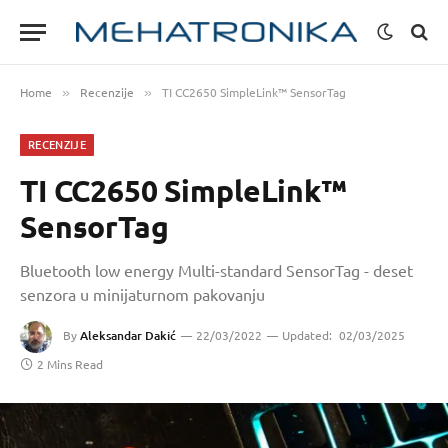
Home
Recenzije
TI CC2650 SimpleLink™ SensorTag
»
»
RECENZIJE
TI CC2650 SimpleLink™
SensorTag
Bluetooth low energy Multi-standard SensorTag - deset
senzora u minijaturnom pakovanju
By
Aleksandar Dakić
22/03/2022
Updated:
02/03/2025
2 Mins Read