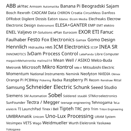
ABB
Banana Pi
Beogradski Sajam
akYtec
Armsom
Automatika
CADCAM Data
Bosch Rexroth
Danfoss
CHIRON Croatia
CircuitMess
Dossis
Elecrow
DFRobot
Digilent
Eaton
Elecfreaks
Edatec
Elcom Media
ELESA+GANTER
Electronic Design
EMP
Elektromont
EMT elektro
EXOR ETI
Fanuc
ENEL Valjevo
EP-Solutions
ePlan
Eurocom
Festo
Fox Electronics
Faulhaber
Gomo Design
Gamax
Hennlich
ICM Electronics
INEA SR
Hidraulika
HMS
ICOP
IvDam Process Control
Libre Computer
INNOMOTICS
LattePanda
Mean Well / ASIKO
Melco-Buda
magazinMehatronika
malina314
Mikro Kontrol
Microsoft
Mitsubishi Electric
Metronik
Milk-V
Momentum
Neofyton
National Instruments
Neminik
NVIDIA
Olimex
Raspberry Pi
Orange Pi
PCBWay
Radxa
Recom
Rittal
Pickering
Renishaw
Schneider Electric
Schunk
Samsung
Seeed Studio
Sobel
Siemens
STMicroelectronics
SM Automation
Soldered
staubli
Tectra / Megger
Tehnogama
SunFounder
teenage engineering
TeLa
Tipteh
TRC pro
TI LaunchPad
Trim
Tinex i Bell
elektrik
Triton Engineering
Uno-Lux Processing
UMBRAmatik
Unicom
URAM System
Weidmueller
VETS
Vesimpex
Wurth Elektronik
Yaskawa
Wago
Yokogawa