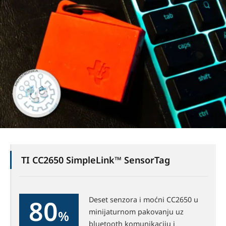
TI CC2650 SimpleLink™ SensorTag
80
Deset senzora i moćni CC2650 u
minijaturnom pakovanju uz
%
bluetooth komunikaciju i