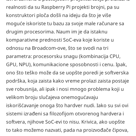
realnosti da su Raspberry Pi projekti brojni, pa su
konstruktori ploča došli na ideju da što je više
moguće iskoriste tu bazu za svoje male računare sa
drugim procesorima. Naum im je da istaknu
komparativne prednosti SoC-eva koje koriste u
odnosu na Broadcom-ove, što se svodi na tri
parametra: procesorsku snagu (kombinacija CPU,
GPU, NPU), komunikacione sposobnosti i cenu. Ipak,
ono što teško može da se uopšte poredi je softverska
podrška, koja zaista kako vreme prolazi zaista postaje
sve robusnija, ali ipak i nosi mnogo problema koji u
velikom broju slučajeva onemogućavaju
iskorišćavanje onoga što hardver nudi. Iako su svi ovi
sistemi izrađeni sa filozofijom otvorenog hardvera i
softvera, njihove SoC-evi to nisu. Krivica, ako uopšte
to tako možemo nazvati, pada na proizvođače čipova,