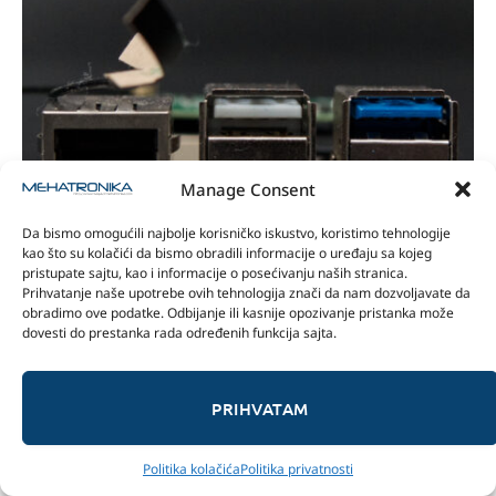
Manage Consent
Da bismo omogućili najbolje korisničko iskustvo, koristimo tehnologije
kao što su kolačići da bismo obradili informacije o uređaju sa kojeg
pristupate sajtu, kao i informacije o posećivanju naših stranica.
Prihvatanje naše upotrebe ovih tehnologija znači da nam dozvoljavate da
photo: magazin Mehatronika
obradimo ove podatke. Odbijanje ili kasnije opozivanje pristanka može
dovesti do prestanka rada određenih funkcija sajta.
Pogledamo li SBC sa „zadnje“ strane uz ivicu vidimo
samo četiri pina koji pripadaju UART hederu. Izuzetno
PRIHVATAM
koristan za priključivanje
debug sonde
. Jedino na šta
treba obratiti pažnju je da je brzina komunikacije
Politika kolačića
Politika privatnosti
15000000 baud-a, što je Rockchip definisao kao