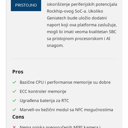
60%
iskorišćenje periferijskih potencijala
PRISTOJNO
Rockhip-ovog SoC-a. Ukoliko
Geniatech bude uložio dodatni
naport koji ova platforma zaslužuje,
mogli bi imati veoma kvalitetan SBC
sa pristojnom procesorskom i AI
snagom.
Pros
Bazične CPU i performanse memorije su dobre
ECC kontroler memorije
Ugrađena baterija za RTC
Marvell-ov bežični modul sa NFC mogućnostima
Cons
Nema spiska preporučenih MIPI kamera i