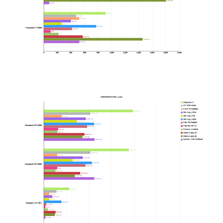
1804.60
80.30
912.20
477.50
523.40
400.20
265.20
775.50
Youyeetoo YY3568
415.90
102
217
576.70
1460.10
526.30
0
200
400
600
800
1,000
1,200
1,400
1,600
1,800
2,000
UNIXBENCH Multicore
Dhrystone 2
DP Whetstone
Execl Throughput
3946.80
File Copy 1024
2055.40
File Copy 256
795.60
1865.20
File Copy 4096
1468.20
Pipe Throughput
2229.70
Geniatech XPI-3566
Pipe-based CS
1921.50
634.30
Process Creation
603.30
Shell scripts (1)
1804.70
Shell scripts (8)
1715.80
System Call Overhead
2254.30
3767.30
2063.50
597.80
1729.80
1280.60
2132.80
Geniatech XPI-3568
1847.30
596
516.90
1616.60
1376.80
2239.70
1125.60
563.10
242.90
379.40
245.40
782.30
Raspberry Pi 3B+
110.30
65.70
175.40
525.90
491.30
74.80