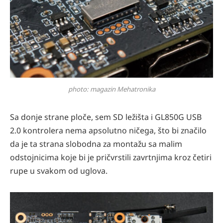
photo: magazin Mehatronika
Sa donje strane ploče, sem SD ležišta i GL850G USB
2.0 kontrolera nema apsolutno ničega, što bi značilo
da je ta strana slobodna za montažu sa malim
odstojnicima koje bi je pričvrstili zavrtnjima kroz četiri
rupe u svakom od uglova.