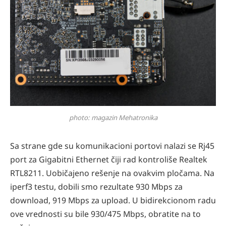
photo: magazin Mehatronika
Sa strane gde su komunikacioni portovi nalazi se Rj45
port za Gigabitni Ethernet čiji rad kontroliše Realtek
RTL8211. Uobičajeno rešenje na ovakvim pločama. Na
iperf3 testu, dobili smo rezultate 930 Mbps za
download, 919 Mbps za upload. U bidirekcionom radu
ove vrednosti su bile 930/475 Mbps, obratite na to