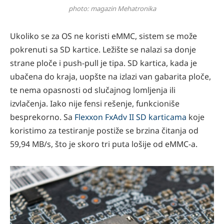
photo: magazin Mehatronika
Ukoliko se za OS ne koristi eMMC, sistem se može
pokrenuti sa SD kartice. Ležište se nalazi sa donje
strane ploče i push-pull je tipa. SD kartica, kada je
ubačena do kraja, uopšte na izlazi van gabarita ploče,
te nema opasnosti od slučajnog lomljenja ili
izvlačenja. Iako nije fensi rešenje, funkcioniše
besprekorno. Sa
Flexxon FxAdv II SD karticama
koje
koristimo za testiranje postiže se brzina čitanja od
59,94 MB/s, što je skoro tri puta lošije od eMMC-a.