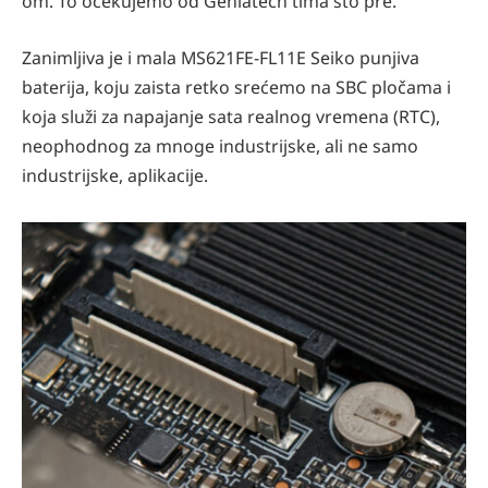
om. To očekujemo od Geniatech tima što pre.
Zanimljiva je i mala MS621FE-FL11E Seiko punjiva
baterija, koju zaista retko srećemo na SBC pločama i
koja služi za napajanje sata realnog vremena (RTC),
neophodnog za mnoge industrijske, ali ne samo
industrijske, aplikacije.