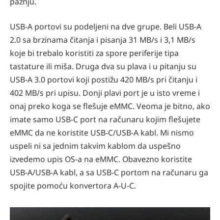
pažnju.
USB-A portovi su podeljeni na dve grupe. Beli USB-A
2.0 sa brzinama čitanja i pisanja 31 MB/s i 3,1 MB/s
koje bi trebalo koristiti za spore periferije tipa
tastature ili miša. Druga dva su plava i u pitanju su
USB-A 3.0 portovi koji postižu 420 MB/s pri čitanju i
402 MB/s pri upisu. Donji plavi port je u isto vreme i
onaj preko koga se flešuje eMMC. Veoma je bitno, ako
imate samo USB-C port na računaru kojim flešujete
eMMC da ne koristite USB-C/USB-A kabl. Mi nismo
uspeli ni sa jednim takvim kablom da uspešno
izvedemo upis OS-a na eMMC. Obavezno koristite
USB-A/USB-A kabl, a sa USB-C portom na računaru ga
spojite pomoću konvertora A-U-C.