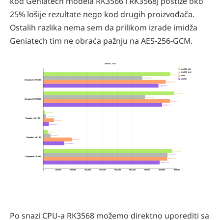
kod Geniatech modela RK3566 i RK3568J postiže oko
25% lošije rezultate nego kod drugih proizvođača.
Ostalih razlika nema sem da prilikom izrade imidža
Geniatech tim ne obraća pažnju na AES-256-GCM.
openssl test
aes-256-cbc
aes-256-gcm
857281.81
sha1
668215.98
sha256
Geniatech XPI-3566
825688.06
776502.64
881584.81
687691.09
Geniatech XPI-3568
853328.79
800385.71
13309.95
19529.29
Raspberry Pi 3B+
72533.45
38360.41
30168.41
49425.07
Raspberry Pi 4B
191868.15
142540.80
870116.43
837705.86
Youyeetoo YY3568
835426.11
784771.76
0
100,000
200,000
300,000
400,000
500,000
600,000
700,000
800,000
900,000
Po snazi CPU-a RK3568 možemo direktno uporediti sa