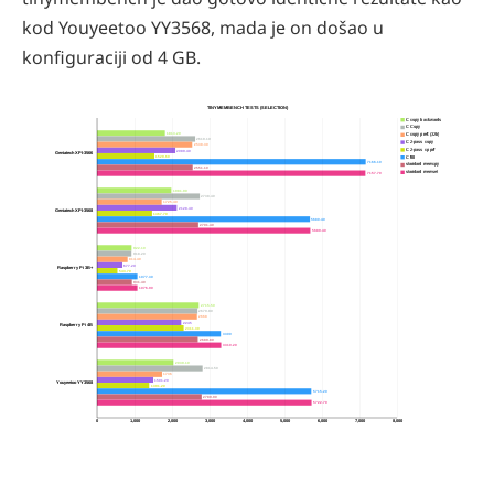
kod Youyeetoo YY3568, mada je on došao u
konfiguraciji od 4 GB.
TINYMEMBENCH TESTS (SELECTION)
C copy backwards
C Copy
1813.20
C copy pref. (32b)
2619.10
C 2-pass copy
2538.30
C 2-pass cp prf
2089.40
Geniatech XPI-3566
1529.60
C fill
7166.10
standard memcpy
2551.10
standard memset
7157.70
1981.90
2738.40
1725.40
2128.40
Geniatech XPI-3568
1467.70
5680.40
2701.40
5689.40
922.10
918.20
814.40
677.20
Raspberry Pi 3B+
543.70
1077.30
931.40
1076.90
2715.50
2679.80
2668
2245
Raspberry Pi 4B
2311.30
3300
2689.80
3310.20
2039.10
2814.50
1736
1501.20
Youyeetoo YY3568
1391.20
5715.20
2789.90
5722.70
0
1,000
2,000
3,000
4,000
5,000
6,000
7,000
8,000