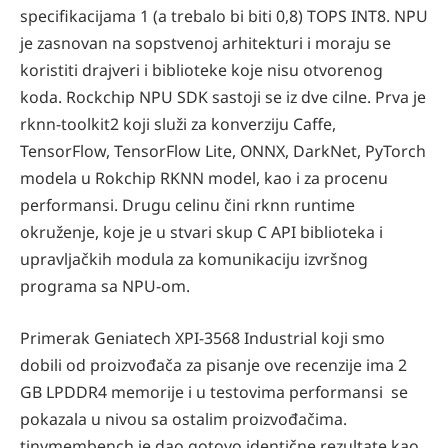
specifikacijama 1 (a trebalo bi biti 0,8) TOPS INT8. NPU
je zasnovan na sopstvenoj arhitekturi i moraju se
koristiti drajveri i biblioteke koje nisu otvorenog
koda. Rockchip NPU SDK sastoji se iz dve cilne. Prva je
rknn-toolkit2 koji služi za konverziju Caffe,
TensorFlow, TensorFlow Lite, ONNX, DarkNet, PyTorch
modela u Rokchip RKNN model, kao i za procenu
performansi. Drugu celinu čini rknn runtime
okruženje, koje je u stvari skup C API biblioteka i
upravljačkih modula za komunikaciju izvršnog
programa sa NPU-om.
Primerak Geniatech XPI-3568 Industrial koji smo
dobili od proizvođača za pisanje ove recenzije ima 2
GB LPDDR4 memorije i u testovima performansi se
pokazala u nivou sa ostalim proizvođačima.
tinymembench je dao gotovo identične rezultate kao