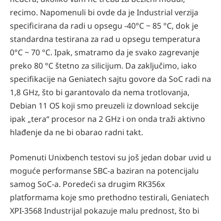
recimo. Napomenuli bi ovde da je Industrial verzija
specificirana da radi u opsegu -40°C ~ 85 °C, dok je
standardna testirana za rad u opsegu temperatura
0°C ~ 70 °C. Ipak, smatramo da je svako zagrevanje
preko 80 °C štetno za silicijum. Da zaključimo, iako
specifikacije na Geniatech sajtu govore da SoC radi na
1,8 GHz, što bi garantovalo da nema trotlovanja,
Debian 11 OS koji smo preuzeli iz download sekcije
ipak „tera“ procesor na 2 GHz i on onda traži aktivno
hlađenje da ne bi obarao radni takt.
Pomenuti Unixbench testovi su još jedan dobar uvid u
moguće performanse SBC-a baziran na potencijalu
samog SoC-a. Poredeći sa drugim RK356x
platformama koje smo prethodno testirali, Geniatech
XPI-3568 Industrijal pokazuje malu prednost, što bi