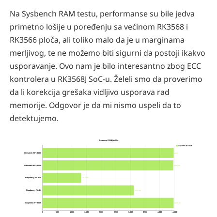
Na Sysbench RAM testu, performanse su bile jedva
primetno lošije u poređenju sa većinom RK3568 i
RK3566 ploča, ali toliko malo da je u marginama
merljivog, te ne možemo biti sigurni da postoji ikakvo
usporavanje. Ovo nam je bilo interesantno zbog ECC
kontrolera u RK3568J SoC-u. Želeli smo da proverimo
da li korekcija grešaka vidljivo usporava rad
memorije. Odgovor je da mi nismo uspeli da to
detektujemo.
Sysbench RAM (MiB/s)
Sysbench RAM
4477
Geniatech XPI-3566
4465.20
Geniatech XPI-3568
1317.76
Raspberry Pi 3B+
3117.09
Raspberry Pi 4B
4475.26
Youyeetoo YY3568
0
500
1,000
1,500
2,000
2,500
3,000
3,500
4,000
4,500