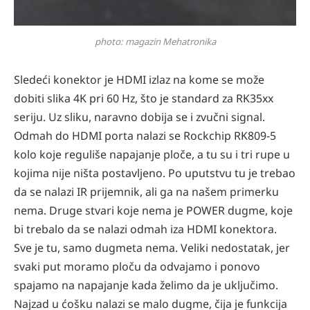
photo: magazin Mehatronika
Sledeći konektor je HDMI izlaz na kome se može
dobiti slika 4K pri 60 Hz, što je standard za RK35xx
seriju. Uz sliku, naravno dobija se i zvučni signal.
Odmah do HDMI porta nalazi se Rockchip RK809-5
kolo koje reguliše napajanje ploče, a tu su i tri rupe u
kojima nije ništa postavljeno. Po uputstvu tu je trebao
da se nalazi IR prijemnik, ali ga na našem primerku
nema. Druge stvari koje nema je POWER dugme, koje
bi trebalo da se nalazi odmah iza HDMI konektora.
Sve je tu, samo dugmeta nema. Veliki nedostatak, jer
svaki put moramo ploču da odvajamo i ponovo
spajamo na napajanje kada želimo da je uključimo.
Najzad u ćošku nalazi se malo dugme, čija je funkcija