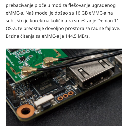
prebacivanje ploče u mod za flešovanje ugrađenog
eMMC-a. Naš model je došao sa 16 GB eMMC-a na
sebi, što je korektna količina za smeštanje Debian 11
OS-a, te preostaje dovoljno prostora za radne fajlove.
Brzina čitanja sa eMMC-a je 144,5 MB/s.