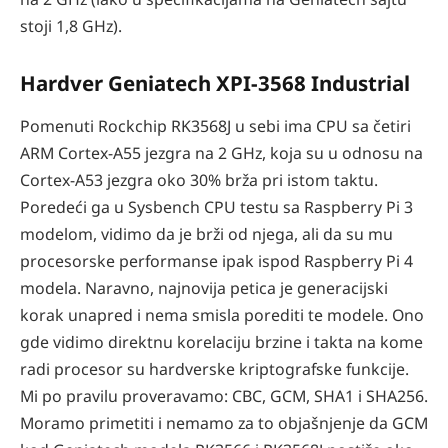
stoji 1,8 GHz).
Hardver Geniatech XPI-3568 Industrial
Pomenuti Rockchip RK3568J u sebi ima CPU sa četiri
ARM Cortex-A55 jezgra na 2 GHz, koja su u odnosu na
Cortex-A53 jezgra oko 30% brža pri istom taktu.
Poredeći ga u Sysbench CPU testu sa Raspberry Pi 3
modelom, vidimo da je brži od njega, ali da su mu
procesorske performanse ipak ispod Raspberry Pi 4
modela. Naravno, najnovija petica je generacijski
korak unapred i nema smisla porediti te modele. Ono
gde vidimo direktnu korelaciju brzine i takta na kome
radi procesor su hardverske kriptografske funkcije.
Mi po pravilu proveravamo: CBC, GCM, SHA1 i SHA256.
Moramo primetiti i nemamo za to objašnjenje da GCM