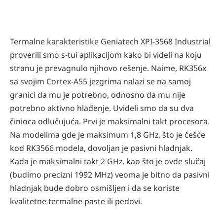
Termalne karakteristike Geniatech XPI-3568 Industrial
proverili smo s-tui aplikacijom kako bi videli na koju
stranu je prevagnulo njihovo rešenje. Naime, RK356x
sa svojim Cortex-A55 jezgrima nalazi se na samoj
granici da mu je potrebno, odnosno da mu nije
potrebno aktivno hlađenje. Uvideli smo da su dva
činioca odlučujuća. Prvi je maksimalni takt procesora.
Na modelima gde je maksimum 1,8 GHz, što je češće
kod RK3566 modela, dovoljan je pasivni hladnjak.
Kada je maksimalni takt 2 GHz, kao što je ovde slučaj
(budimo precizni 1992 MHz) veoma je bitno da pasivni
hladnjak bude dobro osmišljen i da se koriste
kvalitetne termalne paste ili pedovi.