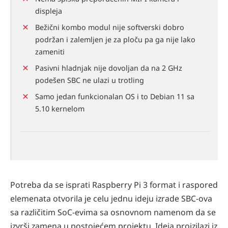
displeja
Bežični kombo modul nije softverski dobro
podržan i zalemljen je za ploču pa ga nije lako
zameniti
Pasivni hladnjak nije dovoljan da na 2 GHz
podešen SBC ne ulazi u trotling
Samo jedan funkcionalan OS i to Debian 11 sa
5.10 kernelom
Potreba da se isprati Raspberry Pi 3 format i raspored
elemenata otvorila je celu jednu ideju izrade SBC-ova
sa različitim SoC-evima sa osnovnom namenom da se
izvrši zamena u postojećem projektu. Ideja proizilazi iz