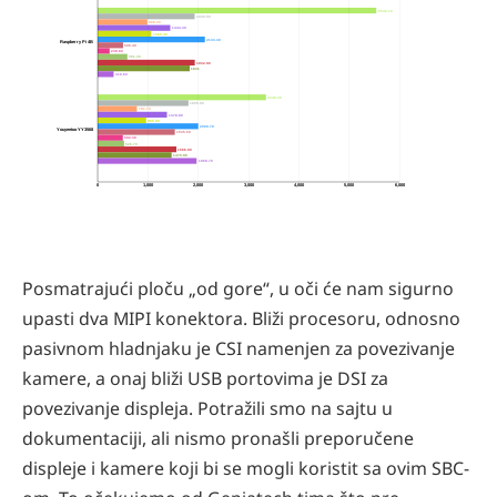
5542.10
1930.50
988.30
1444.30
1065.40
2133.30
Raspberry Pi 4B
506.40
238.80
591.30
1932.90
1831
318.60
3348.30
1805.90
781.70
1378.80
965.80
2000.70
Youyeetoo YY3568
1535.50
502.30
526.70
1566.90
1470.90
1968.70
0
1,000
2,000
3,000
4,000
5,000
6,000
Posmatrajući ploču „od gore“, u oči će nam sigurno
upasti dva MIPI konektora. Bliži procesoru, odnosno
pasivnom hladnjaku je CSI namenjen za povezivanje
kamere, a onaj bliži USB portovima je DSI za
povezivanje displeja. Potražili smo na sajtu u
dokumentaciji, ali nismo pronašli preporučene
displeje i kamere koji bi se mogli koristit sa ovim SBC-