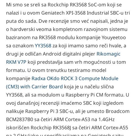
Mi smo se sreli sa Rockchip RK3568 SoC-om koji se
nalazi i u ovom Geniatech XPI-3568 Industrial SBC-u tri
puta do sada. Dve recenzije smo već napisali, jedna je
o hardverski veoma kompletnom razvojnom sistemu
baziranom na RK3568 modulu kompanije Youyeetoo
sa oznakom
YY3568
za koji imamo samo reči hvale, a
drugi je odličan Android digitalni plejer
Rikomagic
RKM V7P
koji predstavlja sam vrh mogućnosti u tom
formatu. U ovom trenutku testiramo model
kompanije
Radxa OKdo ROCK 3 Compute Module
(CM3) with Carrier Board
koja je u načelu slična
YY3568, ali sa modulom u Raspberry Pi CM formatu. U
ovoj današnjoj recenziji imaćemo SBC koji izgledom
nalikuje Raspberry Pi 3 SBC-u, ali je umesto Broadcom
BCM2837B0 sa četiri ARM Cortex-A53 na 1.4GHz
iskorišćen Rockchip RK3568J sa četiri ARM Cortex-A55
na 2 GHz (iako u specifikacijama na Geniatech sajtu