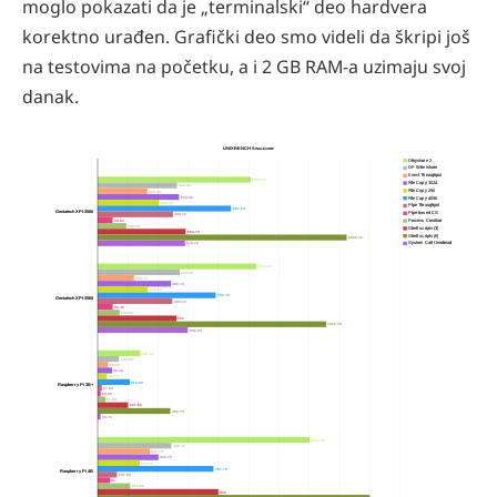
moglo pokazati da je „terminalski“ deo hardvera
korektno urađen. Grafički deo smo videli da škripi još
na testovima na početku, a i 2 GB RAM-a uzimaju svoj
danak.
UNIXBENCH Singlecore
Dhrystone 2
DP Whetstone
Execl Throughput
1015.10
File Copy 1024
526.20
File Copy 256
329.30
539.40
File Copy 4096
406.50
Pipe Throughput
883.60
Geniatech XPI-3566
Pipe-based CS
499.70
98.50
Process Creation
190.20
Shell scripts (1)
583.70
Shell scripts (8)
1650.40
System Call Overhead
579.20
1051.20
544.40
240.70
486.10
332.20
782.70
Geniatech XPI-3568
495.10
99.40
145.20
522
1515.70
596.90
281.80
140.90
68.90
96.30
61.70
213.80
Raspberry Pi 3B+
27.60
19.80
51.30
201.60
481.70
18.70
1403.20
488.20
345.70
402.70
278.10
767.70
Raspberry Pi 4B
127.50
81
214.90
800