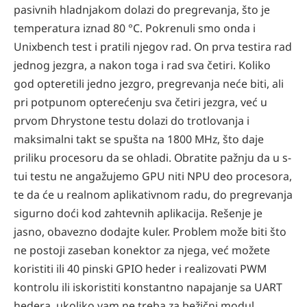
pasivnih hladnjakom dolazi do pregrevanja, što je
temperatura iznad 80 °C. Pokrenuli smo onda i
Unixbench test i pratili njegov rad. On prva testira rad
jednog jezgra, a nakon toga i rad sva četiri. Koliko
god opteretili jedno jezgro, pregrevanja neće biti, ali
pri potpunom opterećenju sva četiri jezgra, već u
prvom Dhrystone testu dolazi do trotlovanja i
maksimalni takt se spušta na 1800 MHz, što daje
priliku procesoru da se ohladi. Obratite pažnju da u s-
tui testu ne angažujemo GPU niti NPU deo procesora,
te da će u realnom aplikativnom radu, do pregrevanja
sigurno doći kod zahtevnih aplikacija. Rešenje je
jasno, obavezno dodajte kuler. Problem može biti što
ne postoji zaseban konektor za njega, već možete
koristiti ili 40 pinski GPIO heder i realizovati PWM
kontrolu ili iskoristiti konstantno napajanje sa UART
hedera, ukoliko vam ne treba za bežični modul,