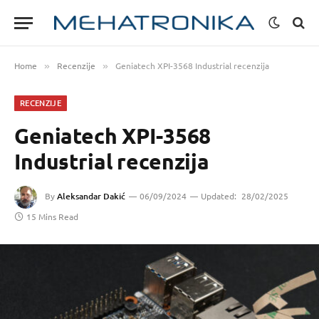
Home
Recenzije
Geniatech XPI-3568 Industrial recenzija
»
»
RECENZIJE
Geniatech XPI-3568
Industrial recenzija
By
Aleksandar Dakić
06/09/2024
Updated:
28/02/2025
15 Mins Read