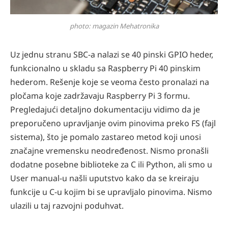
photo: magazin Mehatronika
Uz jednu stranu SBC-a nalazi se 40 pinski GPIO heder,
funkcionalno u skladu sa Raspberry Pi 40 pinskim
hederom. Rešenje koje se veoma često pronalazi na
pločama koje zadržavaju Raspberry Pi 3 formu.
Pregledajući detaljno dokumentaciju vidimo da je
preporučeno upravljanje ovim pinovima preko FS (fajl
sistema), što je pomalo zastareo metod koji unosi
značajne vremensku neodređenost. Nismo pronašli
dodatne posebne biblioteke za C ili Python, ali smo u
User manual-u našli uputstvo kako da se kreiraju
funkcije u C-u kojim bi se upravljalo pinovima. Nismo
ulazili u taj razvojni poduhvat.