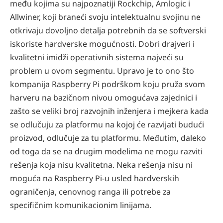
među kojima su najpoznatiji Rockchip, Amlogic i
Allwiner, koji braneći svoju intelektualnu svojinu ne
otkrivaju dovoljno detalja potrebnih da se softverski
iskoriste hardverske mogućnosti. Dobri drajveri i
kvalitetni imidži operativnih sistema najveći su
problem u ovom segmentu. Upravo je to ono što
kompanija Raspberry Pi podrškom koju pruža svom
harveru na bazičnom nivou omogućava zajednici i
zašto se veliki broj razvojnih inženjera i mejkera kada
se odlučuju za platformu na kojoj će razvijati budući
proizvod, odlučuje za tu platformu. Međutim, daleko
od toga da se na drugim modelima ne mogu razviti
rešenja koja nisu kvalitetna. Neka rešenja nisu ni
moguća na Raspberry Pi-u usled hardverskih
ograničenja, cenovnog ranga ili potrebe za
specifičnim komunikacionim linijama.