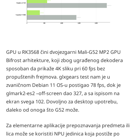
583.14
Raspberry Pi 4B
2305.72
372.81
Youyeetoo YY3568
1426.97
0
500
1,000
1,500
2,000
GPU u RK3568 čini dvojezgarni Mali-G52 MP2 GPU
Bifrost arhitekture, koji zbog ugrađenog dekodera
sposoban da prikaže 4K sliku pri 60 fps bez
propuštenih frejmova. glxgears test nam je u
zvaničnom Debian 11 OS-u postigao 78 fps, dok je
glmark2-es2 –off-screen dao 327, a sa ispisom na
ekran svega 102. Dovoljno za desktop upotrebu,
daleko od onoga što G52 može.
Za elementarne aplikacije prepoznavanja predmeta ili
lica može se koristiti NPU jedinica koja postiže po