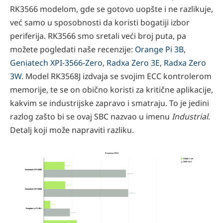
RK3566 modelom, gde se gotovo uopšte i ne razlikuje,
već samo u sposobnosti da koristi bogatiji izbor
periferija. RK3566 smo sretali veći broj puta, pa
možete pogledati naše recenzije:
Orange Pi 3B
,
Geniatech XPI-3566-Zero
,
Radxa Zero 3E
,
Radxa Zero
3W
. Model RK3568J izdvaja se svojim ECC kontrolerom
memorije, te se on obično koristi za kritične aplikacije,
kakvim se industrijske zapravo i smatraju. To je jedini
razlog zašto bi se ovaj SBC nazvao u imenu
Industrial
.
Detalj koji može napraviti razliku.
Sysbench CPU
Single core
Multi core
368.25
Geniatech XPI-3566
1454.50
381.10
Geniatech XPI-3568
1496.10
115.67
Raspberry Pi 3B+
462.42