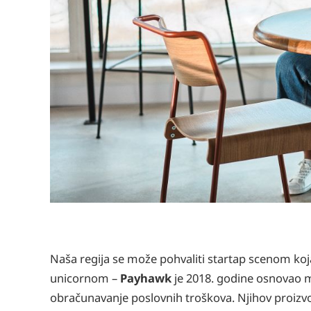
Naša regija se može pohvaliti startap scenom koj
unicornom –
Payhawk
je 2018. godine osnovao mal
obračunavanje poslovnih troškova. Njihov proizvod