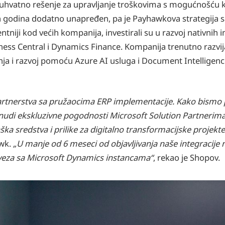
hvatno rešenje za upravljanje troškovima s mogućnošću ko
dnjih godina dodatno unapređen, pa je Payhawkova strategij
iji kod većih kompanija, investirali su u razvoj nativnih in
ess Central i Dynamics Finance. Kompanija trenutno razvija
ja i razvoj pomoću Azure AI usluga i Document Intelligence
artnerstva sa pružaocima ERP implementacije. Kako bismo po
udi ekskluzivne pogodnosti Microsoft Solution Partnerima,
ška sredstva i prilike za digitalno transformacijske projekte
awk.
„U manje od 6 meseci od objavljivanja naše integracije 
 veza sa Microsoft Dynamics instancama“
, rekao je Shopov.