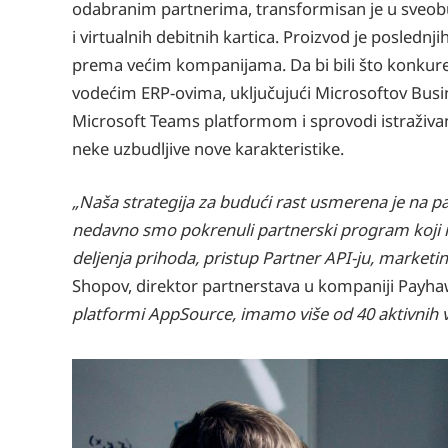
odabranim partnerima, transformisan je u sveobu
i virtualnih debitnih kartica. Proizvod je posle
prema većim kompanijama. Da bi bili što konkurentn
vodećim ERP-ovima, uključujući Microsoftov Busin
Microsoft Teams platformom i sprovodi istraživan
neke uzbudljive nove karakteristike.
„Naša strategija za budući rast usmerena je na p
nedavno smo pokrenuli partnerski program koji n
deljenja prihoda, pristup Partner API-ju, marketin
Shopov, direktor partnerstava u kompaniji Payh
platformi AppSource, imamo više od 40 aktivnih