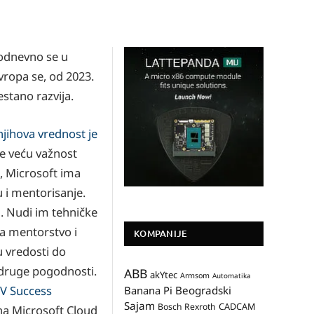
kodnevno se u
vropa se, od 2023.
stano razvija.
njihova vrednost je
ve veću važnost
i, Microsoft ima
 i mentorisanje.
a. Nudi im tehničke
la mentorstvo i
KOMPANIJE
u vredosti do
e druge pogodnosti.
ABB
akYtec
Armsom
Automatika
SV Success
Banana Pi
Beogradski
Sajam
CADCAM
Bosch Rexroth
 na Microsoft Cloud