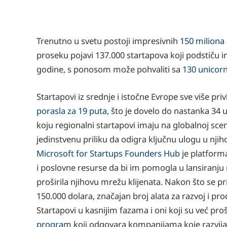
Trenutno u svetu postoji impresivnih
150 miliona
proseku pojavi 137.000 startapova koji podstiču i
godine, s ponosom može pohvaliti sa
130 unicor
Startapovi iz srednje i istočne Evrope sve više p
porasla za 19 puta
, što je dovelo do nastanka 34 u
koju regionalni startapovi imaju na globalnoj sce
jedinstvenu priliku da odigra ključnu ulogu u nji
Microsoft for Startups Founders Hub
je platforma
i poslovne resurse da bi im pomogla u lansiranju 
proširila njihovu mrežu klijenata. Nakon što se p
150.000 dolara, značajan broj alata za razvoj i p
Startapovi u kasnijim fazama i oni koji su već pr
program
koji odgovara kompanijama koje razvijaju