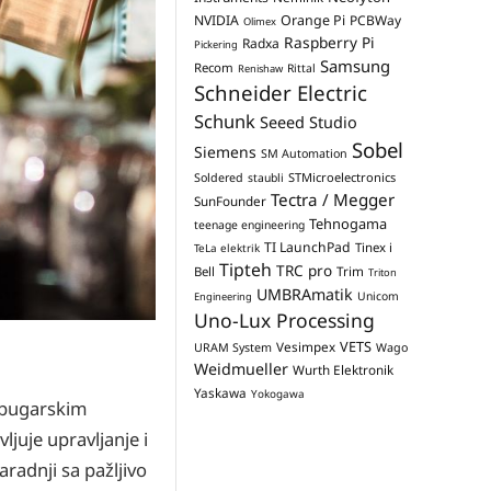
NVIDIA
Orange Pi
PCBWay
Olimex
Raspberry Pi
Radxa
Pickering
Samsung
Recom
Rittal
Renishaw
Schneider Electric
Schunk
Seeed Studio
Sobel
Siemens
SM Automation
STMicroelectronics
Soldered
staubli
Tectra / Megger
SunFounder
Tehnogama
teenage engineering
TI LaunchPad
Tinex i
TeLa elektrik
Tipteh
TRC pro
Trim
Bell
Triton
UMBRAmatik
Unicom
Engineering
Uno-Lux Processing
VETS
Vesimpex
URAM System
Wago
Weidmueller
Wurth Elektronik
Yaskawa
Yokogawa
m bugarskim
ljuje upravljanje i
radnji sa pažljivo