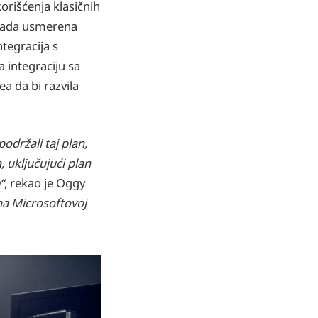
rišćenja klasičnih
a sada usmerena
tegracija s
 integraciju sa
a da bi razvila
držali taj plan,
 uključujući plan
“
, rekao je Oggy
na Microsoftovoj