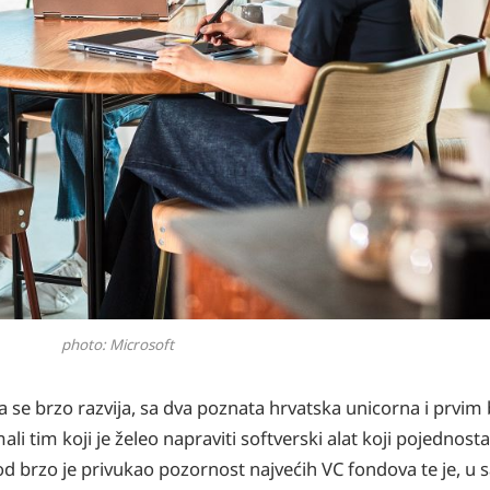
photo: Microsoft
a se brzo razvija, sa dva poznata hrvatska unicorna i prvi
i tim koji je želeo napraviti softverski alat koji pojednostav
 brzo je privukao pozornost najvećih VC fondova te je, u sa