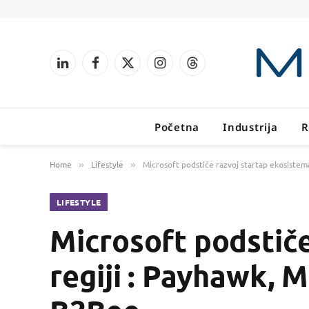
LinkedIn
Facebook
X
Instagram
Threads
(Twitter)
Početna
Industrija
R
Home
Lifestyle
Microsoft podstiče razvoj startap ekosiste
»
»
LIFESTYLE
Microsoft podstiče
regiji : Payhawk,