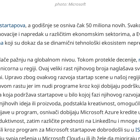
photo: Microsoft
 startapova
, a godišnje se osniva čak 50 miliona novih. Sva
novacije i napredak u različitim ekonomskim sektorima, a E
na
koji su dokaz da se dinamični tehnološki ekosistem nepre
rivlače pažnju na globalnom nivou. Tokom protekle decenije,
nicorna u regiji. Ovaj veliki rast njihovog broja naglašava s
ni. Upravo zbog ovakvog razvoja startap scene u našoj regij
hovom rastu jer im nudi programe kroz koji dobijaju podršku
 koja podržava startapove u bilo kojoj fazi njihovog razvoj
njihovih ideja ili proizvoda, podstakla kreativnost, omogući
rijave u program, osnivači dobijaju Microsoft Azure kredite 
roduktivnost, zatim različite prednosti na LinkedInu i mnog
ošli kroz program za Microsoft startapove dobrodošli su u
I
 svoja rešenja u Microsoft Cloud-u ili ih žele da migriraju