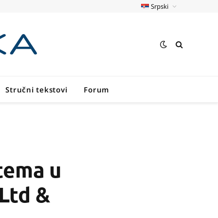
Srpski
Stručni tekstovi
Forum
stema u
Ltd &