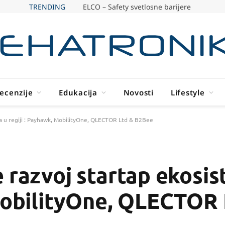
TRENDING
ELCO – Safety svetlosne barijere
ecenzije
Edukacija
Novosti
Lifestyle
ma u regiji : Payhawk, MobilityOne, QLECTOR Ltd & B2Bee
 razvoj startap ekosi
 MobilityOne, QLECTOR 