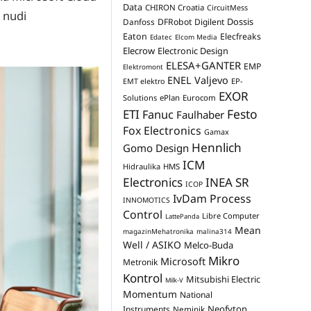
Data
CHIRON Croatia
CircuitMess
i nudi
Dossis
Danfoss
DFRobot
Digilent
Eaton
Elecfreaks
Edatec
Elcom Media
Elecrow
Electronic Design
ELESA+GANTER
EMP
Elektromont
ENEL Valjevo
EP-
EMT elektro
EXOR
Solutions
ePlan
Eurocom
Festo
ETI
Fanuc
Faulhaber
Fox Electronics
Gamax
Hennlich
Gomo Design
ICM
Hidraulika
HMS
Electronics
INEA SR
ICOP
IvDam Process
INNOMOTICS
Control
Libre Computer
LattePanda
Mean
magazinMehatronika
malina314
Well / ASIKO
Melco-Buda
Mikro
Microsoft
Metronik
Kontrol
Mitsubishi Electric
Milk-V
Momentum
National
Neofyton
Instruments
Neminik