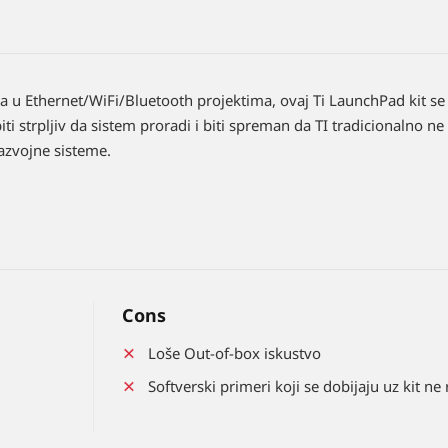
a u Ethernet/WiFi/Bluetooth projektima, ovaj Ti LaunchPad kit s
ti strpljiv da sistem proradi i biti spreman da TI tradicionalno ne
azvojne sisteme.
Cons
Loše Out-of-box iskustvo
Softverski primeri koji se dobijaju uz kit ne