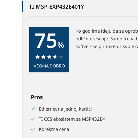
TI MSP-EXP432E401Y
75
Ko god ima ideju da se oprob
odlično rešenje. Samo treba bi
%
softverske primere uz svoje r
75%
VEOMA DOBRO
Pros
Ethernet na jednoj kartici
TI CCS ekosistem sa MSP432E4
Korektna cena