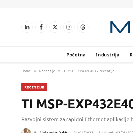
LinkedIn
Facebook
X
Instagram
Threads
(Twitter)
Početna
Industrija
R
Home
Recenzije
TI MSP-EXP432E401Y recenzija
»
»
RECENZIJE
TI MSP-EXP432E40
Razvojni sistem za rapidni Ethernet aplikacije
By
Aleksandar Dakić
01/04/2022
Updated:
02/03/20