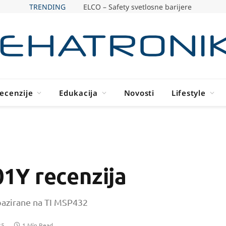
TRENDING
ELCO – Safety svetlosne barijere
ecenzije
Edukacija
Novosti
Lifestyle
1Y recenzija
 bazirane na TI MSP432
25
1 Min Read