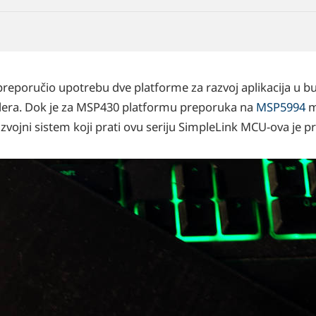
 preporučio upotrebu dve platforme za razvoj aplikacija u b
olera. Dok je za MSP430 platformu preporuka na
MSP5994
m
vojni sistem koji prati ovu seriju SimpleLink MCU-ova je 