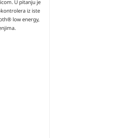
com. U pitanju je
ontrolera iz iste
ooth® low energy,
enjima.