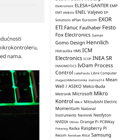
ELESA+GANTER
EMP
Elektromont
ENEL Valjevo
EP-
EMT elektro
EXOR
Solutions
ePlan
Eurocom
Festo
ETI
Fanuc
Faulhaber
Fox Electronics
Gamax
udućnosti
Hennlich
Gomo Design
ikrokontroleru,
ICM
Hidraulika
HMS
pred nama.
Electronics
INEA SR
ICOP
IvDam Process
INNOMOTICS
Control
Libre Computer
LattePanda
Mean
magazinMehatronika
malina314
Well / ASIKO
Melco-Buda
Mikro
Microsoft
Metronik
Kontrol
Mitsubishi Electric
Milk-V
Momentum
National
Neofyton
Instruments
Neminik
NVIDIA
Orange Pi
PCBWay
Olimex
Raspberry Pi
Radxa
Pickering
Samsung
Recom
Rittal
Renishaw