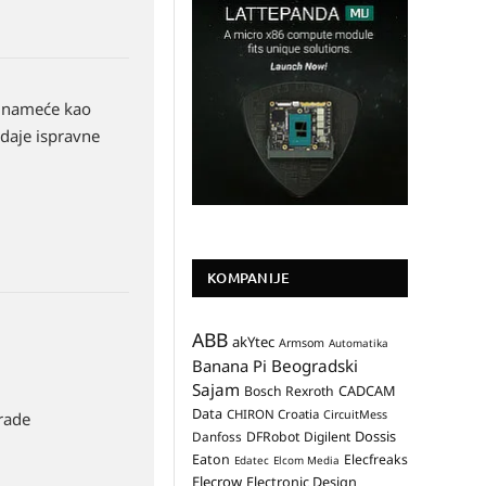
e nameće kao
 daje ispravne
KOMPANIJE
ABB
akYtec
Armsom
Automatika
Banana Pi
Beogradski
Sajam
CADCAM
Bosch Rexroth
Data
CHIRON Croatia
CircuitMess
 rade
Dossis
Danfoss
DFRobot
Digilent
Eaton
Elecfreaks
Edatec
Elcom Media
Elecrow
Electronic Design