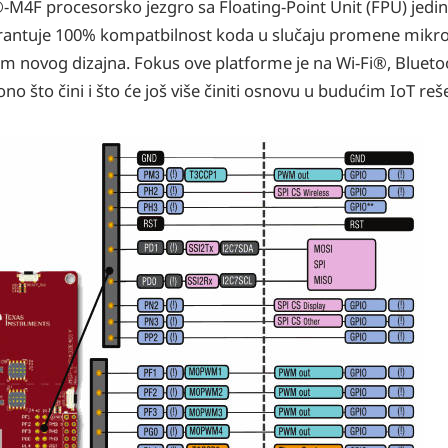
F procesorsko jezgro sa Floating-Point Unit (FPU) jedini
rantuje 100% kompatbilnost koda u slučaju promene mikrok
likom novog dizajna. Fokus ove platforme je na Wi-Fi®, Bluet
o što čini i što će još više činiti osnovu u budućim IoT reš