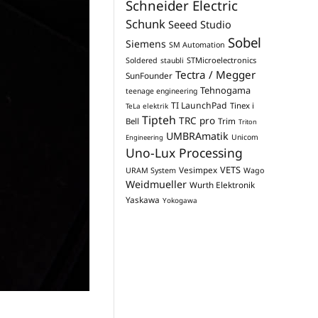
Schneider Electric
Schunk
Seeed Studio
Sobel
Siemens
SM Automation
STMicroelectronics
Soldered
staubli
Tectra / Megger
SunFounder
Tehnogama
teenage engineering
TI LaunchPad
Tinex i
TeLa elektrik
Tipteh
TRC pro
Trim
Bell
Triton
UMBRAmatik
Unicom
Engineering
Uno-Lux Processing
VETS
Vesimpex
URAM System
Wago
Weidmueller
Wurth Elektronik
Yaskawa
Yokogawa