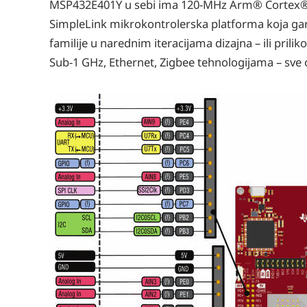
MSP432E401Y u sebi ima 120-MHz Arm® Cortex®-M4
SimpleLink mikrokontrolerska platforma koja ga
familije u narednim iteracijama dizajna – ili pri
Sub-1 GHz, Ethernet, Zigbee tehnologijama – sve on