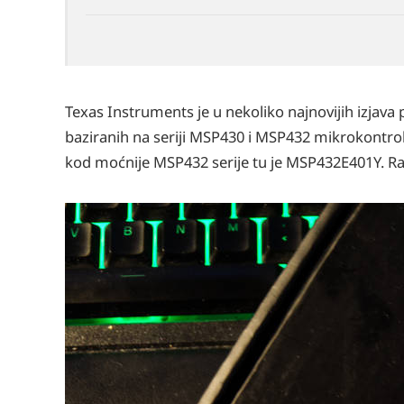
Texas Instruments je u nekoliko najnovijih izjava
baziranih na seriji MSP430 i MSP432 mikrokontr
kod moćnije MSP432 serije tu je MSP432E401Y. Raz