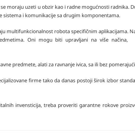
 se moraju uzeti u obzir kao i radne mogućnosti radnika. 
nje sistema i komunikacije sa drugim komponentama.
vaju multifunkcionalnost robota specifičnim aplikacijama. N
predmetima. Oni mogu biti upravljani na više načina,
ravne predmete, alati za ravnanje ivica, sa ili bez pomerajući
cijalizovane firme tako da danas postoji širok izbor standa
talnih invensticija, treba proveriti garantne rokove proi