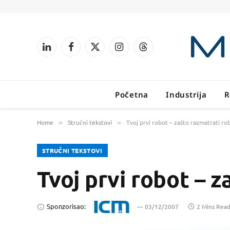
LinkedIn
Facebook
X
Instagram
Threads
(Twitter)
Početna
Industrija
R
Home
Stručni tekstovi
Tvoj prvi robot – zašto razmatrati ro
»
»
STRUČNI TEKSTOVI
Tvoj prvi robot – 
Sponzorisao:
03/12/2007
2 Mins Rea