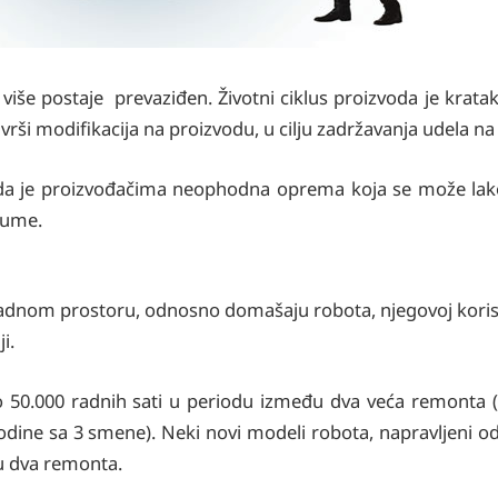
iše postaje prevaziđen. Životni ciklus proizvoda je krata
vrši modifikacija na proizvodu, u cilju zadržavanja udela na 
da je proizvođačima neophodna oprema koja se može lako 
ijume.
 radnom prostoru, odnosno domašaju robota, njegovoj korisn
i.
do 50.000 radnih sati u periodu između dva veća remonta (
dine sa 3 smene). Neki novi modeli robota, napravljeni od
đu dva remonta.