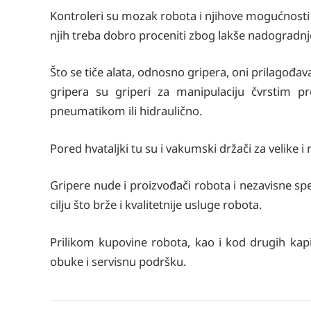
Kontroleri su mozak robota i njihove mogućnosti
njih treba dobro proceniti zbog lakše nadograd
Što se tiče alata, odnosno gripera, oni prilagođa
gripera su griperi za manipulaciju čvrstim 
pneumatikom ili hidraulično.
Pored hvataljki tu su i vakumski držači za velike i 
Gripere nude i proizvođači robota i nezavisne spe
cilju što brže i kvalitetnije usluge robota.
Prilikom kupovine robota, kao i kod drugih kapi
obuke i servisnu podršku.