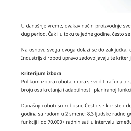
U današnje vreme, ovakav način proizvodnje sve v
dug period. Čak i u toku te jedne godine, često se 
Na osnovu svega ovoga dolazi se do zaključka, 
Industrijski roboti upravo zadovoljavaju te kriter
Kriterijum izbora
Prilikom izbora robota, mora se voditi računa o
broju osa kretanja i adaptilnosti planiranoj funkcij
Današnji roboti su robusni. Često se koriste i 
godina sa radom u 2 smene; 8,3 ljudske radne go
funkciji i do 70.000+ radnih sati u intervalu izme