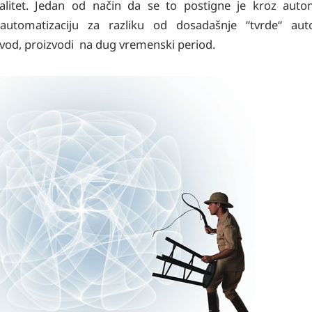
alitet. Jedan od način da se to postigne je kroz auto
u automatizaciju za razliku od dosadašnje “tvrde“ auto
izvod, proizvodi na dug vremenski period.