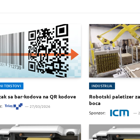
NI TEKSTOVI
INDUSTRIJA
zak sa bar-kodova na QR kodove
Robotski paletizer za 
boca
r:
27/03/2026
Sponzor: