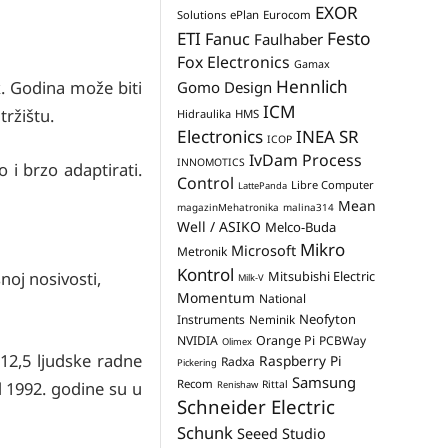
EXOR
Solutions
ePlan
Eurocom
Festo
ETI
Fanuc
Faulhaber
Fox Electronics
Gamax
Hennlich
k. Godina može biti
Gomo Design
ICM
tržištu.
Hidraulika
HMS
Electronics
INEA SR
ICOP
IvDam Process
INNOMOTICS
i brzo adaptirati.
Control
Libre Computer
LattePanda
Mean
magazinMehatronika
malina314
Well / ASIKO
Melco-Buda
Mikro
Microsoft
Metronik
Kontrol
Mitsubishi Electric
oj nosivosti,
Milk-V
Momentum
National
Neofyton
Instruments
Neminik
NVIDIA
Orange Pi
PCBWay
Olimex
12,5 ljudske radne
Raspberry Pi
Radxa
Pickering
Samsung
Recom
Rittal
 1992. godine su u
Renishaw
Schneider Electric
Schunk
Seeed Studio