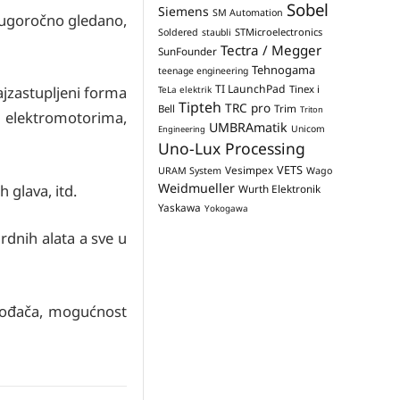
Sobel
Siemens
SM Automation
Dugoročno gledano,
STMicroelectronics
Soldered
staubli
Tectra / Megger
SunFounder
Tehnogama
teenage engineering
TI LaunchPad
Tinex i
ajzastupljeni forma
TeLa elektrik
Tipteh
TRC pro
Trim
Bell
Triton
 elektromotorima,
UMBRAmatik
Unicom
Engineering
Uno-Lux Processing
VETS
Vesimpex
URAM System
Wago
Weidmueller
h glava, itd.
Wurth Elektronik
Yaskawa
Yokogawa
rdnih alata a sve u
zvođača, mogućnost