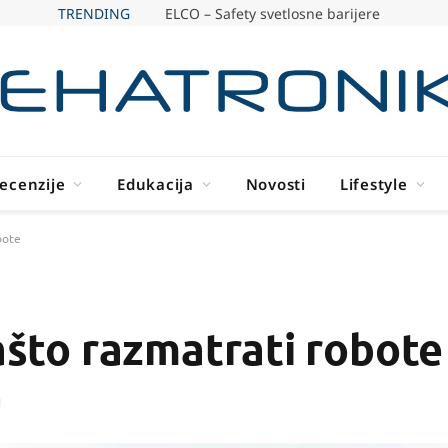
TRENDING
ELCO – Safety svetlosne barijere
ecenzije
Edukacija
Novosti
Lifestyle
bote
zašto razmatrati robote
d