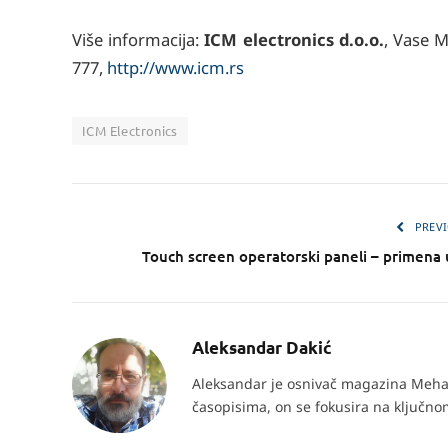
Više informacija:
ICM electronics d.o.o.
, Vase M
777,
http://www.icm.rs
ICM Electronics
PREVI
Touch screen operatorski paneli – primena u
Aleksandar Dakić
Aleksandar je osnivač magazina Mehat
časopisima, on se fokusira na ključnom