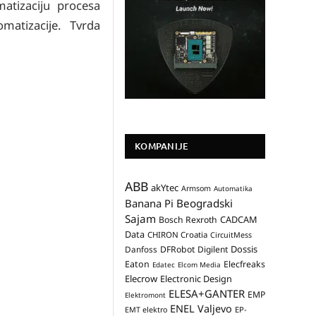
matizaciju procesa
matizacije. Tvrda
KOMPANIJE
ABB
akYtec
Armsom
Automatika
Banana Pi
Beogradski
Sajam
CADCAM
Bosch Rexroth
Data
CHIRON Croatia
CircuitMess
Dossis
Danfoss
DFRobot
Digilent
Eaton
Elecfreaks
Edatec
Elcom Media
Elecrow
Electronic Design
ELESA+GANTER
EMP
Elektromont
ENEL Valjevo
EP-
EMT elektro