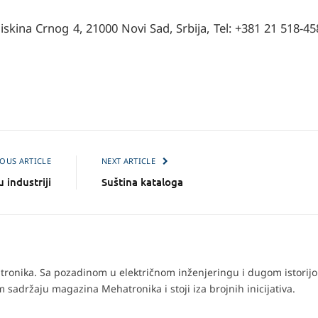
iskina Crnog 4, 21000 Novi Sad, Srbija, Tel: +381 21 518-458
OUS ARTICLE
NEXT ARTICLE
 industriji
Suština kataloga
ronika. Sa pozadinom u električnom inženjeringu i dugom istorij
 sadržaju magazina Mehatronika i stoji iza brojnih inicijativa.