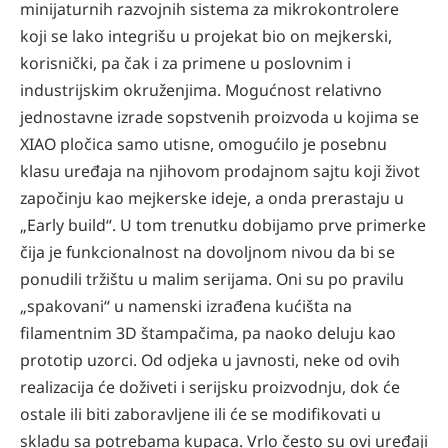
minijaturnih razvojnih sistema za mikrokontrolere
koji se lako integrišu u projekat bio on mejkerski,
korisnički, pa čak i za primene u poslovnim i
industrijskim okruženjima. Mogućnost relativno
jednostavne izrade sopstvenih proizvoda u kojima se
XIAO pločica samo utisne, omogućilo je posebnu
klasu uređaja na njihovom prodajnom sajtu koji život
započinju kao mejkerske ideje, a onda prerastaju u
„Early build“. U tom trenutku dobijamo prve primerke
čija je funkcionalnost na dovoljnom nivou da bi se
ponudili tržištu u malim serijama. Oni su po pravilu
„spakovani“ u namenski izrađena kućišta na
filamentnim 3D štampačima, pa naoko deluju kao
prototip uzorci. Od odjeka u javnosti, neke od ovih
realizacija će doživeti i serijsku proizvodnju, dok će
ostale ili biti zaboravljene ili će se modifikovati u
skladu sa potrebama kupaca. Vrlo često su ovi uređaji