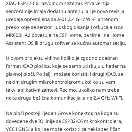
XIAO ESP32-C6 razvojnom sistemu. Prva verzija
senzora nije imala dodatnu antenu, ali je nova revizija
uređaja opremljena sa A-01 2.4 GHz Wi-Fi antenom
preko koje se senzor ljudskog disanja i otkucaja srca
MR60BHA2 povezuje na ESPHome, pa time i na Home
Assistant OS ili drugu softver za kućnu automatizaciju.
U ovom projektu vidimo koliko je zgodno odabran
format XIAO pločica, koje se samo utiskuju u heder na
glavnoj ploči. Po želji, možete koristiti i drugi XIAO, sa
nekim drugim mikrokontrolerom ukoliko su vam
takvi aplikativni zahtevi. Recimo, ukoliko nam treba
neka druga bežična komunikacija, a ne 2.4 GHz Wi-Fi.
Na ploči postoji i jedan Grove konektor, na koga su
dovedene dve IO linije sa ESP32-C6 mikrokontrolera,
VCC i GND, a koji se može koristiti za neki specifičan