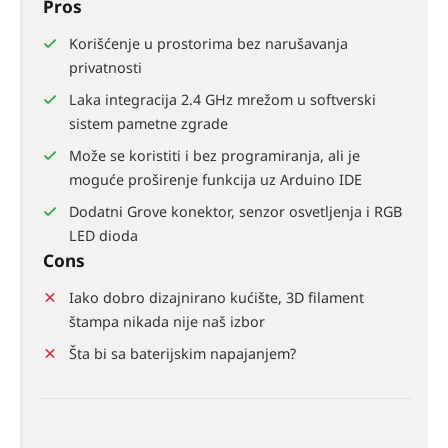
Pros
Korišćenje u prostorima bez narušavanja
privatnosti
Laka integracija 2.4 GHz mrežom u softverski
sistem pametne zgrade
Može se koristiti i bez programiranja, ali je
moguće proširenje funkcija uz Arduino IDE
Dodatni Grove konektor, senzor osvetljenja i RGB
LED dioda
Cons
Iako dobro dizajnirano kućište, 3D filament
štampa nikada nije naš izbor
Šta bi sa baterijskim napajanjem?