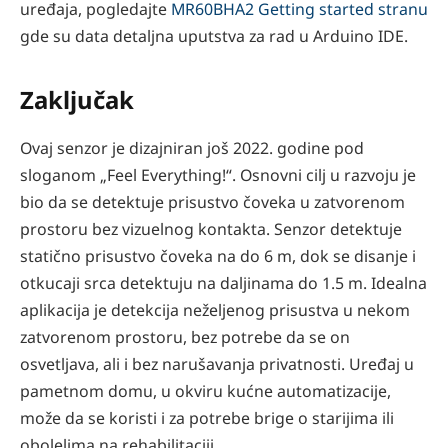
uređaja, pogledajte
MR60BHA2 Getting started stranu
gde su data detaljna uputstva za rad u Arduino IDE.
Zaključak
Ovaj senzor je dizajniran još 2022. godine pod
sloganom „Feel Everything!“. Osnovni cilj u razvoju je
bio da se detektuje prisustvo čoveka u zatvorenom
prostoru bez vizuelnog kontakta. Senzor detektuje
statično prisustvo čoveka na do 6 m, dok se disanje i
otkucaji srca detektuju na daljinama do 1.5 m. Idealna
aplikacija je detekcija neželjenog prisustva u nekom
zatvorenom prostoru, bez potrebe da se on
osvetljava, ali i bez narušavanja privatnosti. Uređaj u
pametnom domu, u okviru kućne automatizacije,
može da se koristi i za potrebe brige o starijima ili
obolelima na rehabilitaciji.