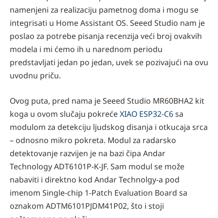
namenjeni za realizaciju pametnog doma i mogu se
integrisati u Home Assistant OS. Seeed Studio nam je
poslao za potrebe pisanja recenzija veći broj ovakvih
modela i mi ćemo ih u narednom periodu
predstavljati jedan po jedan, uvek se pozivajući na ovu
uvodnu priču.
Ovog puta, pred nama je Seeed Studio MR60BHA2 kit
koga u ovom slučaju pokreće
XIAO ESP32-C6
sa
modulom za detekciju ljudskog disanja i otkucaja srca
– odnosno mikro pokreta. Modul za radarsko
detektovanje razvijen je na bazi čipa Andar
Technology ADT6101P-K-JF. Sam modul se može
nabaviti i direktno kod Andar Technolgy-a pod
imenom Single-chip 1-Patch Evaluation Board sa
oznakom ADTM6101PJDM41P02, što i stoji