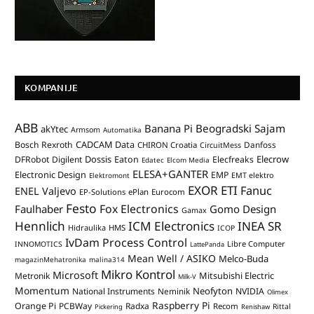
KOMPANIJE
ABB
Banana Pi
Beogradski Sajam
akYtec
Armsom
Automatika
CADCAM Data
Bosch Rexroth
Danfoss
CHIRON Croatia
CircuitMess
Dossis
Elecrow
DFRobot
Digilent
Eaton
Elecfreaks
Edatec
Elcom Media
ELESA+GANTER
Electronic Design
EMP
Elektromont
EMT elektro
EXOR ETI
Fanuc
ENEL Valjevo
EP-Solutions
ePlan
Eurocom
Festo
Fox Electronics
Faulhaber
Gomo Design
Gamax
Hennlich
ICM Electronics
INEA SR
Hidraulika
HMS
ICOP
IvDam Process Control
Libre Computer
INNOMOTICS
LattePanda
Mean Well / ASIKO
Melco-Buda
magazinMehatronika
malina314
Mikro Kontrol
Microsoft
Mitsubishi Electric
Metronik
Milk-V
Momentum
Neofyton
National Instruments
Neminik
NVIDIA
Olimex
Raspberry Pi
Orange Pi
PCBWay
Radxa
Recom
Rittal
Pickering
Renishaw