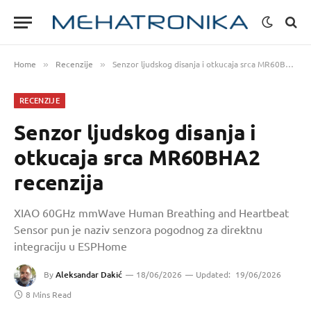
Home
Recenzije
Senzor ljudskog disanja i otkucaja srca MR60BHA2 recenzija
»
»
RECENZIJE
Senzor ljudskog disanja i
otkucaja srca MR60BHA2
recenzija
XIAO 60GHz mmWave Human Breathing and Heartbeat
Sensor pun je naziv senzora pogodnog za direktnu
integraciju u ESPHome
By
Aleksandar Dakić
18/06/2026
Updated:
19/06/2026
8 Mins Read