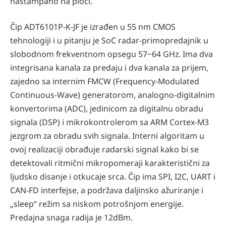
naštampano na ploči.
Čip ADT6101P-K-JF je izrađen u 55 nm CMOS
tehnologiji i u pitanju je SoC radar-primopredajnik u
slobodnom frekventnom opsegu 57~64 GHz. Ima dva
integrisana kanala za predaju i dva kanala za prijem,
zajedno sa internim FMCW (Frequency-Modulated
Continuous-Wave) generatorom, analogno-digitalnim
konvertorima (ADC), jedinicom za digitalnu obradu
signala (DSP) i mikrokontrolerom sa ARM Cortex-M3
jezgrom za obradu svih signala. Interni algoritam u
ovoj realizaciji obrađuje radarski signal kako bi se
detektovali ritmični mikropomeraji karakteristični za
ljudsko disanje i otkucaje srca. Čip ima SPI, I2C, UART i
CAN-FD interfejse, a podržava daljinsko ažuriranje i
„sleep“ režim sa niskom potrošnjom energije.
Predajna snaga radija je 12dBm.