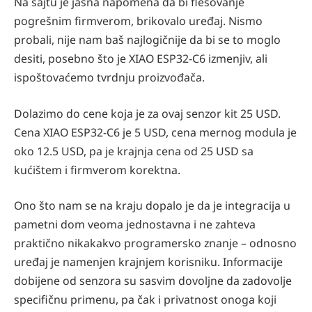
Na sajtu je jasna napomena da bi flešovanje
pogrešnim firmverom, brikovalo uređaj. Nismo
probali, nije nam baš najlogičnije da bi se to moglo
desiti, posebno što je XIAO ESP32-C6 izmenjiv, ali
ispoštovaćemo tvrdnju proizvođača.
Dolazimo do cene koja je za ovaj senzor kit 25 USD.
Cena XIAO ESP32-C6 je 5 USD, cena mernog modula je
oko 12.5 USD, pa je krajnja cena od 25 USD sa
kućištem i firmverom korektna.
Ono što nam se na kraju dopalo je da je integracija u
pametni dom veoma jednostavna i ne zahteva
praktično nikakakvo programersko znanje – odnosno
uređaj je namenjen krajnjem korisniku. Informacije
dobijene od senzora su sasvim dovoljne da zadovolje
specifičnu primenu, pa čak i privatnost onoga koji