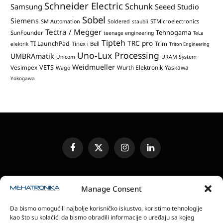
Schneider Electric
Schunk
Samsung
Seeed Studio
Sobel
Siemens
STMicroelectronics
SM Automation
Soldered
staubli
Tectra / Megger
Tehnogama
SunFounder
teenage engineering
TeLa
Tipteh
TRC pro
TI LaunchPad
Trim
Tinex i Bell
elektrik
Triton Engineering
Uno-Lux Processing
UMBRAmatik
Unicom
URAM System
Weidmueller
VETS
Vesimpex
Wurth Elektronik
Yaskawa
Wago
Yokogawa
Facebook
X
Instagram
LinkedIn
(Twitter)
UREĐIVAČKA POLITIKA
KONTAKT
MEDIA KIT
Manage Consent
SLANJE JEDINICA ZA RECENZIJU
PRETPLATA
Da bismo omogućili najbolje korisničko iskustvo, koristimo tehnologije
ELEKTRONSKA IZDANJA
POLITIKA PRIVATNOSTI
kao što su kolačići da bismo obradili informacije o uređaju sa kojeg