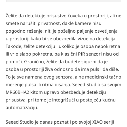
Želite da detektuje prisustvo čoveka u prostoriji, ali ne
smete narušiti privatnost, dakle kamere nisu
pogodno rešenje, niti je poželjno paljenje osvetljenja
u prostoriji kako bi se obezbedila vizuelna detekcija.
Takođe, želite detekciju i ukoliko je osoba nepokretna
ili vrlo slabo pokretna, pa klasični PIR senzori nisu od
pomoći. Granično, želite da budete sigurni da je
osoba u prostoriji živa odnosno da ima puls i da diše.
To je sve namena ovog senzora, a ne medicinski tačno
merenje pulsa ili ritma disanja. Seeed Studio sa svojim
MR60BHA2 kitom upravo obezbeđuje detekciju
prisustva, pri tome je integrišući u postojeću kućnu
automatizaciju.
Seeed Studio je danas poznat i po svojoj XIAO seriji