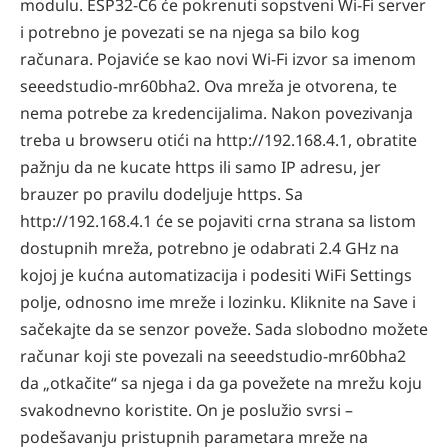
modulu. ESP32-C6 će pokrenuti sopstveni Wi-Fi server
i potrebno je povezati se na njega sa bilo kog
računara. Pojaviće se kao novi Wi-Fi izvor sa imenom
seeedstudio-mr60bha2. Ova mreža je otvorena, te
nema potrebe za kredencijalima. Nakon povezivanja
treba u browseru otići na http://192.168.4.1, obratite
pažnju da ne kucate https ili samo IP adresu, jer
brauzer po pravilu dodeljuje https. Sa
http://192.168.4.1 će se pojaviti crna strana sa listom
dostupnih mreža, potrebno je odabrati 2.4 GHz na
kojoj je kućna automatizacija i podesiti WiFi Settings
polje, odnosno ime mreže i lozinku. Kliknite na Save i
sačekajte da se senzor poveže. Sada slobodno možete
računar koji ste povezali na seeedstudio-mr60bha2
da „otkačite“ sa njega i da ga povežete na mrežu koju
svakodnevno koristite. On je poslužio svrsi –
podešavanju pristupnih parametara mreže na