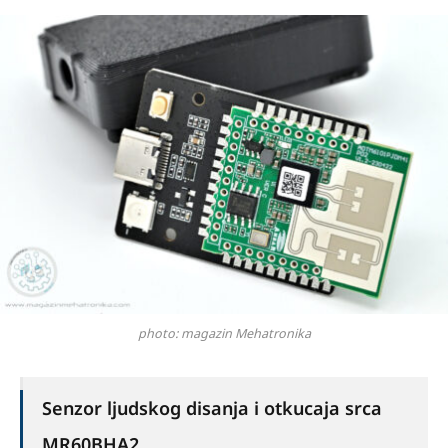
photo: magazin Mehatronika
Senzor ljudskog disanja i otkucaja srca
MR60BHA2