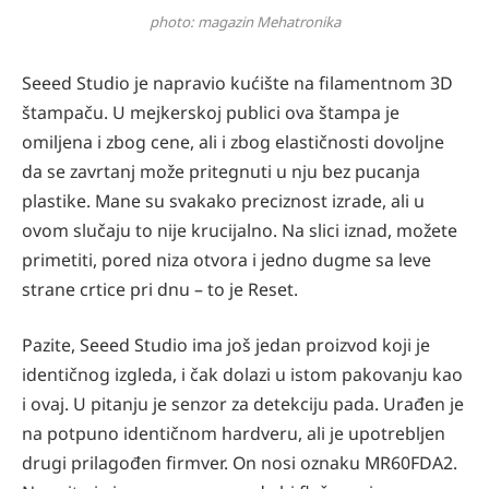
photo: magazin Mehatronika
Seeed Studio je napravio kućište na filamentnom 3D
štampaču. U mejkerskoj publici ova štampa je
omiljena i zbog cene, ali i zbog elastičnosti dovoljne
da se zavrtanj može pritegnuti u nju bez pucanja
plastike. Mane su svakako preciznost izrade, ali u
ovom slučaju to nije krucijalno. Na slici iznad, možete
primetiti, pored niza otvora i jedno dugme sa leve
strane crtice pri dnu – to je Reset.
Pazite, Seeed Studio ima još jedan proizvod koji je
identičnog izgleda, i čak dolazi u istom pakovanju kao
i ovaj. U pitanju je senzor za detekciju pada. Urađen je
na potpuno identičnom hardveru, ali je upotrebljen
drugi prilagođen firmver. On nosi oznaku MR60FDA2.