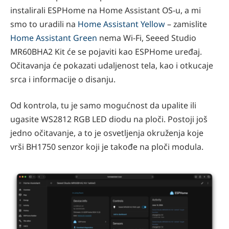
instalirali ESPHome na Home Assistant OS-u, a mi
smo to uradili na
Home Assistant Yellow
– zamislite
Home Assistant Green
nema Wi-Fi, Seeed Studio
MR60BHA2 Kit će se pojaviti kao ESPHome uređaj.
Očitavanja će pokazati udaljenost tela, kao i otkucaje
srca i informacije o disanju.
Od kontrola, tu je samo mogućnost da upalite ili
ugasite WS2812 RGB LED diodu na ploči. Postoji još
jedno očitavanje, a to je osvetljenja okruženja koje
vrši BH1750 senzor koji je takođe na ploči modula.