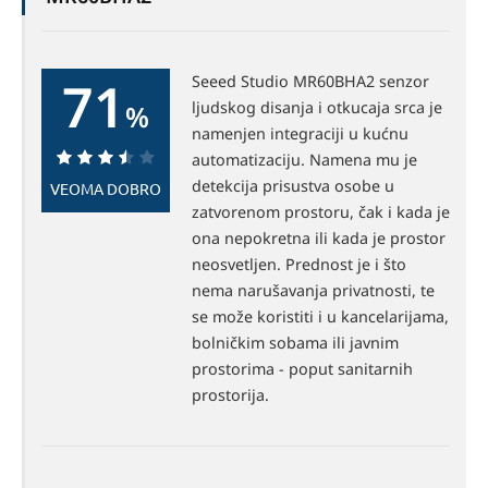
71
Seeed Studio MR60BHA2 senzor
ljudskog disanja i otkucaja srca je
%
namenjen integraciji u kućnu
automatizaciju. Namena mu je
71%
detekcija prisustva osobe u
VEOMA DOBRO
zatvorenom prostoru, čak i kada je
ona nepokretna ili kada je prostor
neosvetljen. Prednost je i što
nema narušavanja privatnosti, te
se može koristiti i u kancelarijama,
bolničkim sobama ili javnim
prostorima - poput sanitarnih
prostorija.