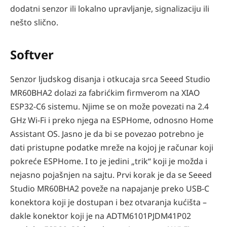
dodatni senzor ili lokalno upravljanje, signalizaciju ili
nešto slično.
Softver
Senzor ljudskog disanja i otkucaja srca Seeed Studio
MR60BHA2 dolazi za fabrićkim firmverom na XIAO
ESP32-C6 sistemu. Njime se on može povezati na 2.4
GHz Wi-Fi i preko njega na ESPHome, odnosno Home
Assistant OS. Jasno je da bi se povezao potrebno je
dati pristupne podatke mreže na kojoj je računar koji
pokreće ESPHome. I to je jedini „trik“ koji je možda i
nejasno pojašnjen na sajtu. Prvi korak je da se Seeed
Studio MR60BHA2 poveže na napajanje preko USB-C
konektora koji je dostupan i bez otvaranja kućišta –
dakle konektor koji je na ADTM6101PJDM41P02