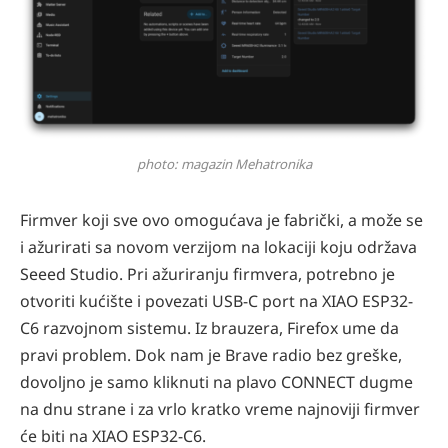
photo: magazin Mehatronika
Firmver koji sve ovo omogućava je fabrički, a može se
i ažurirati sa novom verzijom na lokaciji koju održava
Seeed Studio. Pri ažuriranju firmvera, potrebno je
otvoriti kućište i povezati USB-C port na XIAO ESP32-
C6 razvojnom sistemu. Iz brauzera, Firefox ume da
pravi problem. Dok nam je Brave radio bez greške,
dovoljno je samo kliknuti na plavo CONNECT dugme
na dnu strane i za vrlo kratko vreme najnoviji firmver
će biti na XIAO ESP32-C6.