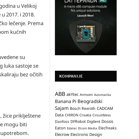
godina u Velikoj
 u 2017. i 2018.
ičko lečenje. Prema
ebom kućnih
 uvedene su
g luka sastoje se
kaliraju bez očitih
KOMPANIJE
ABB
akYtec
Armsom
Automatika
Banana Pi
Beogradski
Sajam
CADCAM
Bosch Rexroth
 žice priklještene
Data
CHIRON Croatia
CircuitMess
Dossis
Danfoss
DFRobot
Digilent
đe mogu biti
Eaton
Elecfreaks
Edatec
Elcom Media
om upotrebom.
Elecrow
Electronic Design