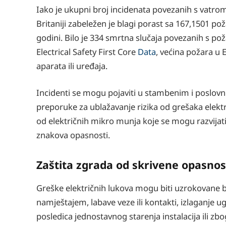
Iako je ukupni broj incidenata povezanih s vatrom
Britaniji zabeležen je blagi porast sa 167,1501 pož
godini. Bilo je 334 smrtna slučaja povezanih s po
Electrical Safety First Core
Data
, većina požara u
aparata ili uređaja.
Incidenti se mogu pojaviti u stambenim i poslovni
preporuke za ublažavanje rizika od grešaka elektr
od električnih mikro munja koje se mogu razvijati 
znakova opasnosti.
Zaštita zgrada od skrivene opasnos
Greške električnih lukova mogu biti uzrokovane broj
namještajem, labave veze ili kontakti, izlaganje u
posledica jednostavnog starenja instalacija ili 