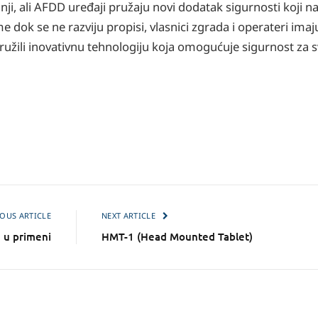
dnji, ali AFDD uređaji pružaju novi dodatak sigurnosti koji 
dok se ne razviju propisi, vlasnici zgrada i operateri imaju
pružili inovativnu tehnologiju koja omogućuje sigurnost za s
OUS ARTICLE
NEXT ARTICLE
 u primeni
HMT-1 (Head Mounted Tablet)