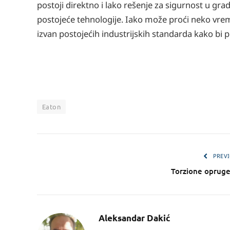
postoji direktno i lako rešenje za sigurnost u gra
postojeće tehnologije. Iako može proći neko vreme 
izvan postojećih industrijskih standarda kako bi 
Eaton
PREVI
Torzione opruge
Aleksandar Dakić