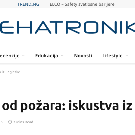
TRENDING
ELCO – Safety svetlosne barijere
ecenzije
Edukacija
Novosti
Lifestyle
a iz Engleske
od požara: iskustva iz
25
3 Mins Read