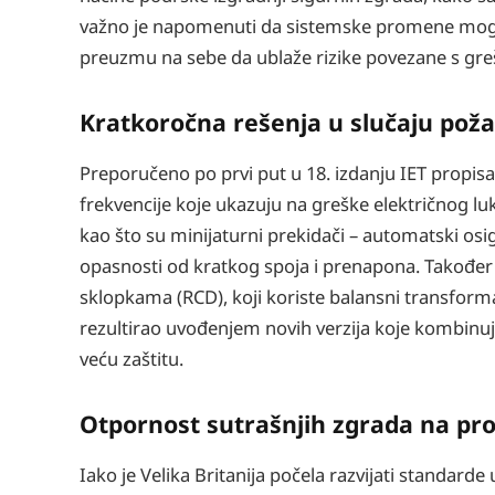
važno je napomenuti da sistemske promene mogu p
preuzmu na sebe da ublaže rizike povezane s gre
Kratkoročna rešenja u slučaju pož
Preporučeno po prvi put u 18. izdanju IET propisa
frekvencije koje ukazuju na greške električnog luk
kao što su minijaturni prekidači – automatski osig
opasnosti od kratkog spoja i prenapona. Također s
sklopkama (RCD), koji koriste balansni transforma
rezultirao uvođenjem novih verzija koje kombinuj
veću zaštitu.
Otpornost sutrašnjih zgrada na pr
Iako je Velika Britanija počela razvijati standar