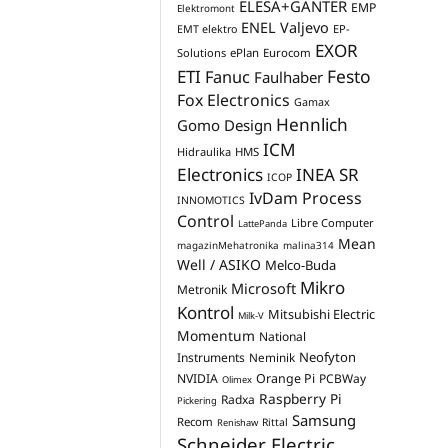
ELESA+GANTER
EMP
Elektromont
ENEL Valjevo
EP-
EMT elektro
EXOR
Solutions
ePlan
Eurocom
Festo
ETI
Fanuc
Faulhaber
Fox Electronics
Gamax
Hennlich
Gomo Design
ICM
Hidraulika
HMS
Electronics
INEA SR
ICOP
IvDam Process
INNOMOTICS
Control
Libre Computer
LattePanda
Mean
magazinMehatronika
malina314
Well / ASIKO
Melco-Buda
Mikro
Microsoft
Metronik
Kontrol
Mitsubishi Electric
Milk-V
Momentum
National
Neofyton
Instruments
Neminik
NVIDIA
Orange Pi
PCBWay
Olimex
Raspberry Pi
Radxa
Pickering
Samsung
Recom
Rittal
Renishaw
Schneider Electric