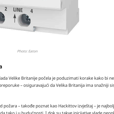
Photo: Eaton
a
da Velike Britanije počela je poduzimati korake kako bi ne
reporuke – osiguravajući da Velika Britanija ima snažniji si
 požara – takođe poznat kao Hackittov izvještaj – je najbolji
a tako i u budućnosti. I dok su takve inicijative vlade neo