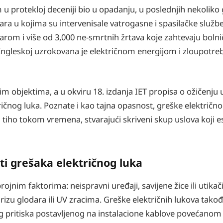
 u protekloj deceniji bio u opadanju, u poslednjih nekoliko 
ara u kojima su intervenisale vatrogasne i spasilačke službe
žarom i više od 3,000 ne-smrtnih žrtava koje zahtevaju boln
 Engleskoj uzrokovana je električnom energijom i zloupotr
m objektima, a u okviru 18. izdanja IET propisa o ožičenju
ičnog luka. Poznate i kao tajna opasnost, greške električno
tiho tokom vremena, stvarajući skriveni skup uslova koji es
ti grešaka električnog luka
nim faktorima: neispravni uređaji, savijene žice ili utikači,
grizu glodara ili UV zracima. Greške električnih lukova tako
zbog pritiska postavljenog na instalacione kablove povećan