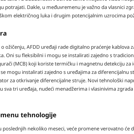
otrajati. Dakle, u međuvremenu je važno da vlasnici zgra
škom električnog luka i drugim potencijalnim uzrocima po
ara
 o ožičenju, AFDD uređaji rade digitalno praćenje kablova z
a. Oni su fleksibilni i mogu se instalirati zajedno s tradici
urači (MCB) koji koriste termičku i magnetnu detekciju za i
e mogu instalirati zajedno s uređajima za diferencijalnu st
tor za otkrivanje diferencijalne struje. Novi tehnološki nap
u sva tri uređaja, nudeći menadžerima i vlasinivima zgrada
omenu tehnologije
de u poslednjih nekoliko meseci, veće promene verovatno će