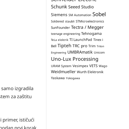
Schunk
Seeed Studio
Sobel
Siemens
SM Automation
STMicroelectronics
Soldered
staubli
Tectra / Megger
SunFounder
Tehnogama
teenage engineering
TI LaunchPad
Tinex i
TeLa elektrik
Tipteh
TRC pro
Trim
Bell
Triton
UMBRAmatik
Unicom
Engineering
Uno-Lux Processing
VETS
Vesimpex
URAM System
Wago
Weidmueller
Wurth Elektronik
Yaskawa
Yokogawa
 samo izgradila
stem za zaštitu
 primer, ističući
phodan prvi korak,