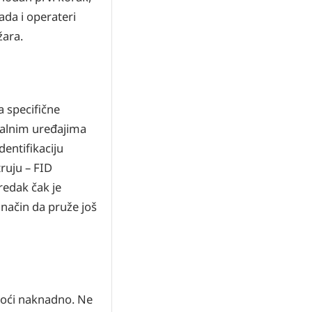
da i operateri
žara.
a specifične
onalnim uređajima
dentifikaciju
ruju – FID
redak čak je
 način da pruže još
 doći naknadno. Ne