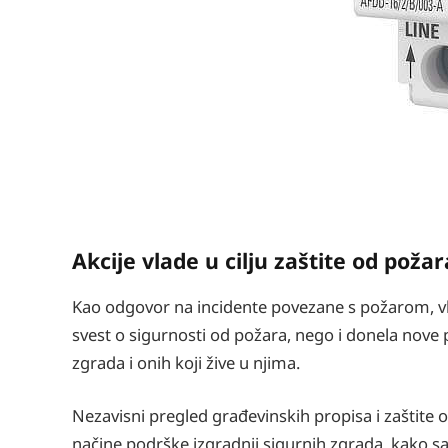
Akcije vlade u cilju zaštite od požar
Kao odgovor na incidente povezane s požarom, vla
svest o sigurnosti od požara, nego i donela nove p
zgrada i onih koji žive u njima.
Nezavisni pregled građevinskih propisa i zaštite od
načine podrške izgradnji sigurnih zgrada, kako sad