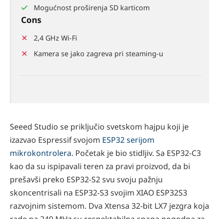
Mogućnost proširenja SD karticom
Cons
2,4 GHz Wi-Fi
Kamera se jako zagreva pri steaming-u
Seeed Studio se priključio svetskom hajpu koji je
izazvao Espressif svojom
ESP32 serijom
mikrokontrolera
. Početak je bio stidljiv. Sa ESP32-C3
kao da su ispipavali teren za pravi proizvod, da bi
prešavši preko ESP32-S2 svu svoju pažnju
skoncentrisali na ESP32-S3 svojim XIAO ESP32S3
razvojnim sistemom. Dva Xtensa 32-bit LX7 jezgra koja
rade na 240 MHz su respektabilna snaga pogodna za