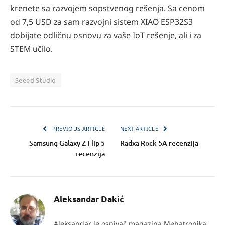
krenete sa razvojem sopstvenog rešenja. Sa cenom
od 7,5 USD za sam razvojni sistem XIAO ESP32S3
dobijate odličnu osnovu za vaše IoT rešenje, ali i za
STEM učilo.
Seeed Studio
PREVIOUS ARTICLE
NEXT ARTICLE
Samsung Galaxy Z Flip 5
Radxa Rock 5A recenzija
recenzija
Aleksandar Dakić
Aleksandar je osnivač magazina Mehatronika.