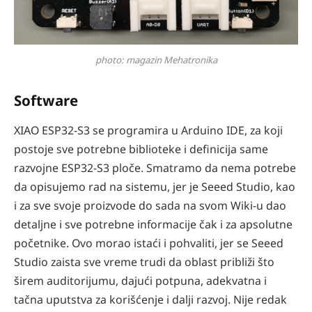
photo: magazin Mehatronika
Software
XIAO ESP32-S3 se programira u Arduino IDE, za koji
postoje sve potrebne biblioteke i definicija same
razvojne ESP32-S3 ploče. Smatramo da nema potrebe
da opisujemo rad na sistemu, jer je Seeed Studio, kao
i za sve svoje proizvode do sada na svom Wiki-u dao
detaljne i sve potrebne informacije čak i za apsolutne
početnike. Ovo morao istaći i pohvaliti, jer se Seeed
Studio zaista sve vreme trudi da oblast približi što
širem auditorijumu, dajući potpuna, adekvatna i
tačna uputstva za korišćenje i dalji razvoj. Nije redak