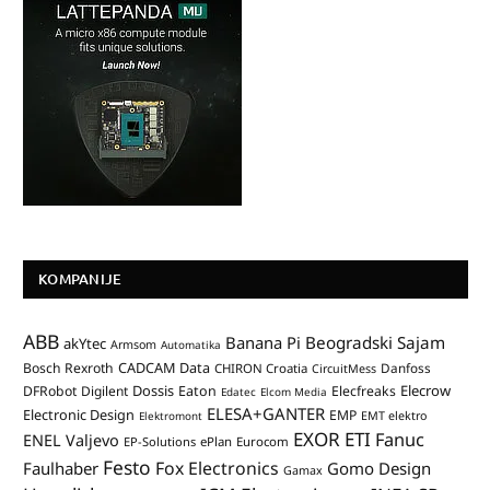
KOMPANIJE
ABB
Banana Pi
Beogradski Sajam
akYtec
Armsom
Automatika
CADCAM Data
Bosch Rexroth
Danfoss
CHIRON Croatia
CircuitMess
Dossis
Elecrow
DFRobot
Digilent
Eaton
Elecfreaks
Edatec
Elcom Media
ELESA+GANTER
Electronic Design
EMP
Elektromont
EMT elektro
EXOR ETI
Fanuc
ENEL Valjevo
EP-Solutions
ePlan
Eurocom
Festo
Fox Electronics
Faulhaber
Gomo Design
Gamax