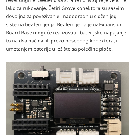
reset dugme izvedeno sa strane i pristojne je veličine,
lako za rukovanje. Četiri Grove konektora su sasvim
dovoljna za povezivanje i nadogradnju složenijeg
sistema bez lemljenja. Bez lemljenja je uz Expansion
Board Base moguće realizovati i baterijsko napajanje i
to na dva načina: ili preko posebnog konektora, ili
umetanjem baterije u ležište sa poleđine ploče.