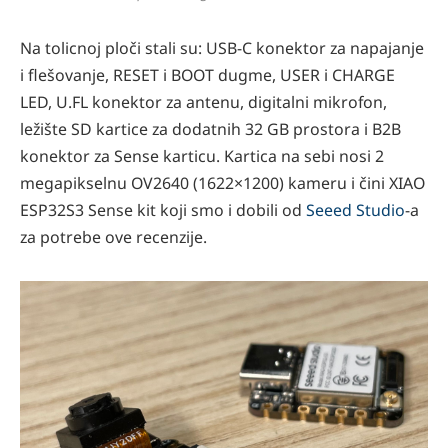
Na tolicnoj ploči stali su: USB-C konektor za napajanje
i flešovanje, RESET i BOOT dugme, USER i CHARGE
LED, U.FL konektor za antenu, digitalni mikrofon,
ležište SD kartice za dodatnih 32 GB prostora i B2B
konektor za Sense karticu. Kartica na sebi nosi 2
megapikselnu OV2640 (1622×1200) kameru i čini XIAO
ESP32S3 Sense kit koji smo i dobili od
Seeed Studio
-a
za potrebe ove recenzije.