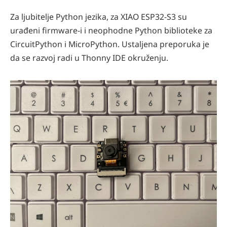
Za ljubitelje Python jezika, za XIAO ESP32-S3 su
urađeni firmware-i i neophodne Python biblioteke za
CircuitPython i MicroPython. Ustaljena preporuka je
da se razvoj radi u Thonny IDE okruženju.