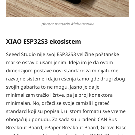
photo: magazin Mehatronika
XIAO ESP32S3 ekosistem
Seeed Studio nije svoj ESP32S3 veličine poštanske
marke ostavio usamljenim. Ideja im je da ovom
dimenzijom postave novi standard za minijaturne
razvojne sisteme i daju rešenja tamo gde drugi zbog
svojih gabarita to ne mogu. Jasno je da je
minimalizam tražio i žrtve, pa je broj konektora
minimalan. No, držeći se svoje zamisli i grateći
standard koji su popisali, u istom formatu sve vreme
obogaćuju ponudu. Za sada su urađeni: CAN Bus
Breakout Board, ePaper Breakout Board, Grove Base