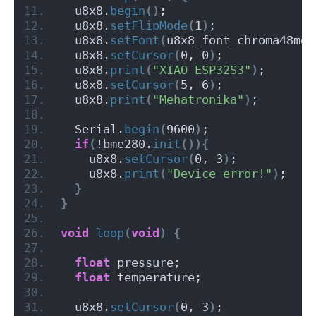
  u8x8.
begin
()
;
  u8x8.
setFlipMode
(
1
)
; 
  u8x8.
setFont
(
u8x8_font_chroma48med
  u8x8.
setCursor
(
0, 0
)
;
  u8x8.
print
(
"XIAO ESP32S3"
)
;
  u8x8.
setCursor
(
5, 6
)
;
  u8x8.
print
(
"Mehatronika"
)
;
  Serial.
begin
(
9600
)
;
if
(
!bme280.
init
()){
    u8x8.
setCursor
(
0, 3
)
;
    u8x8.
print
(
"Device error!"
)
;
}
}
void
loop
(
void
)
{
float
 pressure;
float
 temperature;
  u8x8.
setCursor
(
0, 3
)
;