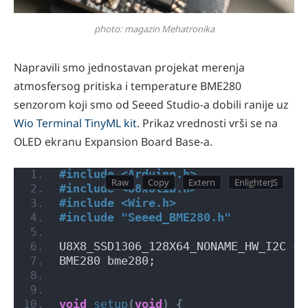
photo: magazin Mehatronika
Napravili smo jednostavan projekat merenja
atmosfersog pritiska i temperature BME280
senzorom koji smo od Seeed Studio-a dobili ranije uz
Wio Terminal TinyML kit
. Prikaz vrednosti vrši se na
OLED ekranu Expansion Board Base-a.
#include <Arduino.h>
#include <U8x8lib.h>
#include <Wire.h>
#include "Seeed_BME280.h"
U8X8_SSD1306_128X64_NONAME_HW_I2C 
u8
BME280 bme280;
void
setup
(
void
)
{