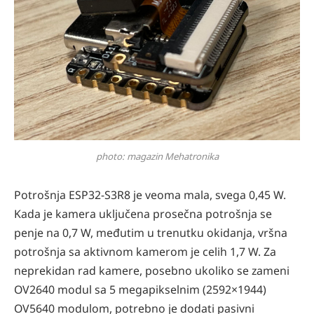
photo: magazin Mehatronika
Potrošnja ESP32-S3R8 je veoma mala, svega 0,45 W.
Kada je kamera uključena prosečna potrošnja se
penje na 0,7 W, međutim u trenutku okidanja, vršna
potrošnja sa aktivnom kamerom je celih 1,7 W. Za
neprekidan rad kamere, posebno ukoliko se zameni
OV2640 modul sa 5 megapikselnim (2592×1944)
OV5640 modulom, potrebno je dodati pasivni