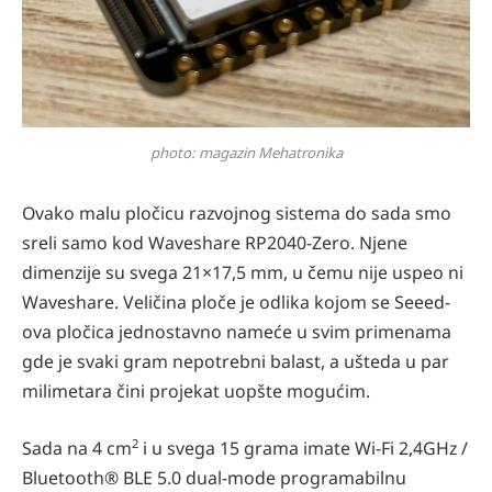
photo: magazin Mehatronika
Ovako malu pločicu razvojnog sistema do sada smo
sreli samo kod Waveshare RP2040-Zero. Njene
dimenzije su svega 21×17,5 mm, u čemu nije uspeo ni
Waveshare. Veličina ploče je odlika kojom se Seeed-
ova pločica jednostavno nameće u svim primenama
gde je svaki gram nepotrebni balast, a ušteda u par
milimetara čini projekat uopšte mogućim.
2
Sada na 4 cm
i u svega 15 grama imate Wi-Fi 2,4GHz /
Bluetooth® BLE 5.0 dual-mode programabilnu