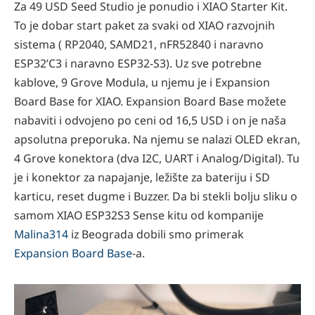
Za 49 USD Seed Studio je ponudio i XIAO Starter Kit.
To je dobar start paket za svaki od XIAO razvojnih
sistema ( RP2040, SAMD21, nFR52840 i naravno
ESP32’C3 i naravno ESP32-S3). Uz sve potrebne
kablove, 9 Grove Modula, u njemu je i Expansion
Board Base for XIAO. Expansion Board Base možete
nabaviti i odvojeno po ceni od 16,5 USD i on je naša
apsolutna preporuka. Na njemu se nalazi OLED ekran,
4 Grove konektora (dva I2C, UART i Analog/Digital). Tu
je i konektor za napajanje, ležište za bateriju i SD
karticu, reset dugme i Buzzer. Da bi stekli bolju sliku o
samom XIAO ESP32S3 Sense kitu od kompanije
Malina314
iz Beograda dobili smo primerak
Expansion Board Base
-a.