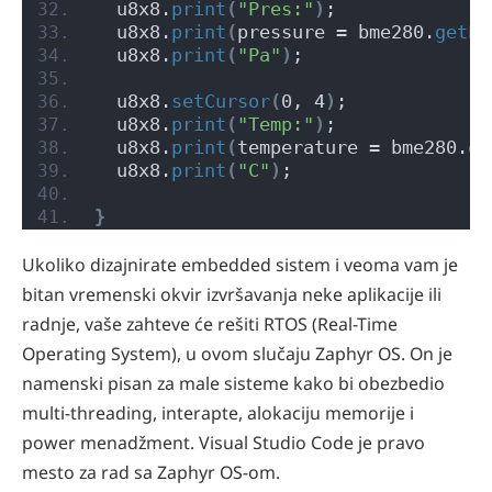
  u8x8.
print
(
"Pres:"
)
;
  u8x8.
print
(
pressure = bme280.
getPr
  u8x8.
print
(
"Pa"
)
;
  u8x8.
setCursor
(
0, 4
)
;
  u8x8.
print
(
"Temp:"
)
;
  u8x8.
print
(
temperature = bme280.
ge
  u8x8.
print
(
"C"
)
;
}
Ukoliko dizajnirate embedded sistem i veoma vam je
bitan vremenski okvir izvršavanja neke aplikacije ili
radnje, vaše zahteve će rešiti RTOS (Real-Time
Operating System), u ovom slučaju Zaphyr OS. On je
namenski pisan za male sisteme kako bi obezbedio
multi-threading, interapte, alokaciju memorije i
power menadžment. Visual Studio Code je pravo
mesto za rad sa Zaphyr OS-om.