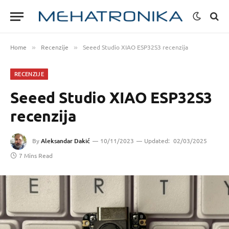
Home
Recenzije
Seeed Studio XIAO ESP32S3 recenzija
»
»
RECENZIJE
Seeed Studio XIAO ESP32S3
recenzija
By
Aleksandar Dakić
10/11/2023
Updated:
02/03/2025
7 Mins Read