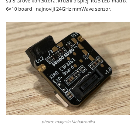
sa 8 Grove konektora, kružni displej, RGB LED matrix
6×10 board i najnoviji 24GHz mmWave senzor.
photo: magazin Mehatronika