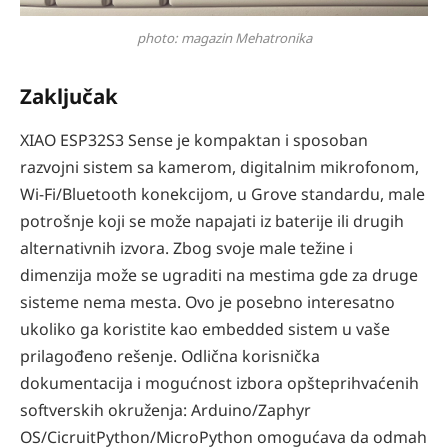
photo: magazin Mehatronika
Zaključak
XIAO ESP32S3 Sense je kompaktan i sposoban
razvojni sistem sa kamerom, digitalnim mikrofonom,
Wi-Fi/Bluetooth konekcijom, u Grove standardu, male
potrošnje koji se može napajati iz baterije ili drugih
alternativnih izvora. Zbog svoje male težine i
dimenzija može se ugraditi na mestima gde za druge
sisteme nema mesta. Ovo je posebno interesatno
ukoliko ga koristite kao embedded sistem u vaše
prilagođeno rešenje. Odlična korisnička
dokumentacija i mogućnost izbora opšteprihvaćenih
softverskih okruženja: Arduino/Zaphyr
OS/CicruitPython/MicroPython omogućava da odmah