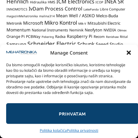
Hennlich
ICM Electronics
INEA SR
Hidraulika
HMS
ICOP
IvDam Process Control
Libre Computer
INNOMOTICS
LattePanda
Mean Well / ASIKO
Melco-Buda
magazinMehatronika
malina314
Mikro Kontrol
Microsoft
Mitsubishi Electric
Metronik
Milk-V
Momentum
Neofyton
National Instruments
Neminik
NVIDIA
Olimex
Raspberry Pi
Orange Pi
PCBWay
Radxa
Recom
Rittal
Pickering
Renishaw
Schneider Electric
Schunk
Samsung
Seeed Studio
Sobel
Manage Consent
Siemens
STMicroelectronics
SM Automation
Soldered
staubli
Tectra / Megger
Tehnogama
SunFounder
teenage engineering
TeLa
Da bismo omogućili najbolje korisničko iskustvo, koristimo tehnologije
Tipteh
TRC pro
TI LaunchPad
Trim
Tinex i Bell
elektrik
Triton Engineering
kao što su kolačići da bismo obradili informacije o uređaju sa kojeg
Uno-Lux Processing
UMBRAmatik
Unicom
URAM System
pristupate sajtu, kao i informacije o posećivanju naših stranica.
Weidmueller
VETS
Prihvatanje naše upotrebe ovih tehnologija znači da nam dozvoljavate da
Vesimpex
Wurth Elektronik
Yaskawa
Wago
obradimo ove podatke. Odbijanje ili kasnije opozivanje pristanka može
Yokogawa
dovesti do prestanka rada određenih funkcija sajta.
PRIHVATAM
Politika kolačića
Politika privatnosti
Facebook
X
Instagram
LinkedIn