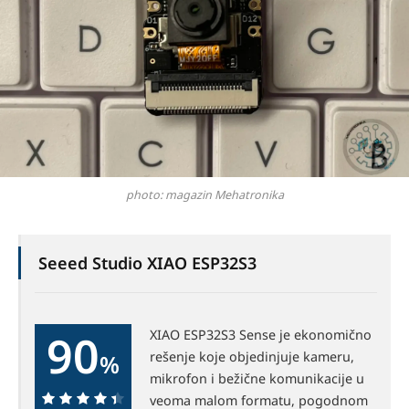
photo: magazin Mehatronika
Seeed Studio XIAO ESP32S3
90
XIAO ESP32S3 Sense je ekonomično
rešenje koje objedinjuje kameru,
%
mikrofon i bežične komunikacije u
veoma malom formatu, pogodnom