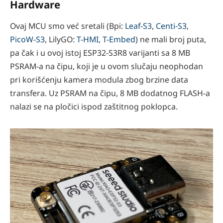
Hardware
Ovaj MCU smo već sretali (Bpi:
Leaf-S3
,
Centi-S3
,
PicoW-S3
, LilyGO:
T-HMI
,
T-Embed
) ne mali broj puta,
pa čak i u ovoj istoj ESP32-S3R8 varijanti sa 8 MB
PSRAM-a na čipu, koji je u ovom slučaju neophodan
pri korišćenju kamera modula zbog brzine data
transfera. Uz PSRAM na čipu, 8 MB dodatnog FLASH-a
nalazi se na pločici ispod zaštitnog poklopca.