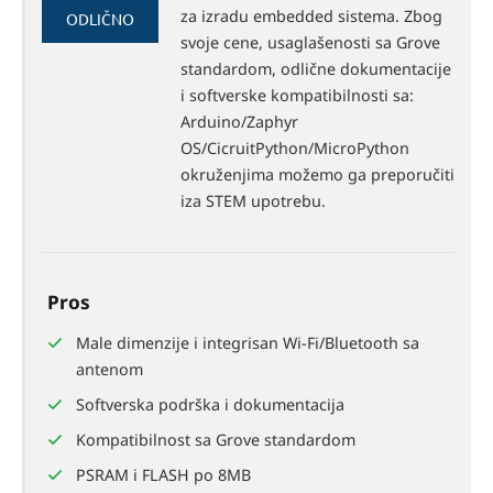
90%
za izradu embedded sistema. Zbog
ODLIČNO
svoje cene, usaglašenosti sa Grove
standardom, odlične dokumentacije
i softverske kompatibilnosti sa:
Arduino/Zaphyr
OS/CicruitPython/MicroPython
okruženjima možemo ga preporučiti
iza STEM upotrebu.
Pros
Male dimenzije i integrisan Wi-Fi/Bluetooth sa
antenom
Softverska podrška i dokumentacija
Kompatibilnost sa Grove standardom
PSRAM i FLASH po 8MB