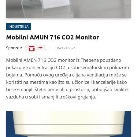
INDUSTRIJA
Mobilni AMUN 716 CO2 Monitor
Sponzor:
06/12/2021
Mobilni AMEN 716 CO2 monitor iz Thebena pouzdano
pokazuje koncentraciju CO2 u sobi semaforskim prikazom
bojama. Pomoću ovog uređaja ciljana ventilacija može se
koristiti na mestima kao što su učionice i kancelarije kako
bi se smanjili štetni aerosoli u prostoriji, poboljšao kvalitet
vazduha u sobi i smanjili troškovi grejanja.