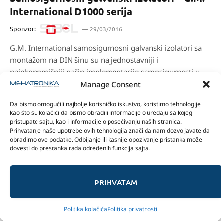
International D1000 serija
Sponzor:
29/03/2016
G.M. International samosigurnosni galvanski izolatori sa
montažom na DIN šinu su najjednostavniji i
najekonomičniji način implementacije samosigurnosti u
vašu aplikaciju u zoni povećanog rizika.
Manage Consent
Da bismo omogućili najbolje korisničko iskustvo, koristimo tehnologije
kao što su kolačići da bismo obradili informacije o uređaju sa kojeg
pristupate sajtu, kao i informacije o posećivanju naših stranica.
Prihvatanje naše upotrebe ovih tehnologija znači da nam dozvoljavate da
obradimo ove podatke. Odbijanje ili kasnije opozivanje pristanka može
dovesti do prestanka rada određenih funkcija sajta.
PRIHVATAM
Politika kolačića
Politika privatnosti