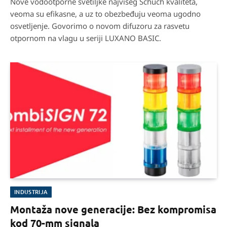
Nove vodootporne svetiljke najvišeg Schuch kvaliteta,
veoma su efikasne, a uz to obezbeđuju veoma ugodno
osvetljenje. Govorimo o novom difuzoru za rasvetu
otpornom na vlagu u seriji LUXANO BASIC.
INDUSTRIJA
Montaža nove generacije: Bez kompromisa
kod 70-mm signala