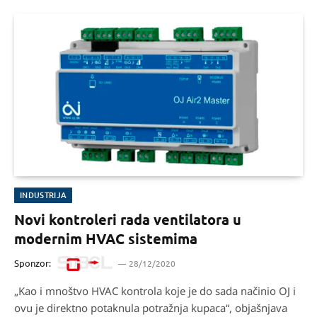
INDUSTRIJA
Novi kontroleri rada ventilatora u
modernim HVAC sistemima
Sponzor:
28/12/2020
„Kao i mnoštvo HVAC kontrola koje je do sada načinio OJ i
ovu je direktno potaknula potražnja kupaca“, objašnjava