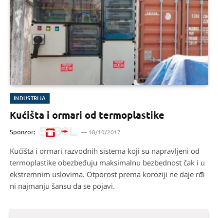
INDUSTRIJA
Kućišta i ormari od termoplastike
Sponzor:
18/10/2017
Kućišta i ormari razvodnih sistema koji su napravljeni od
termoplastike obezbeđuju maksimalnu bezbednost čak i u
ekstremnim uslovima. Otporost prema koroziji ne daje rđi
ni najmanju šansu da se pojavi.