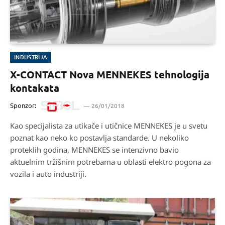
INDUSTRIJA
X-CONTACT Nova MENNEKES tehnologija
kontakata
Sponzor:
26/01/2018
Kao specijalista za utikače i utičnice MENNEKES je u svetu
poznat kao neko ko postavlja standarde. U nekoliko
proteklih godina, MENNEKES se intenzivno bavio
aktuelnim tržišnim potrebama u oblasti elektro pogona za
vozila i auto industriji.