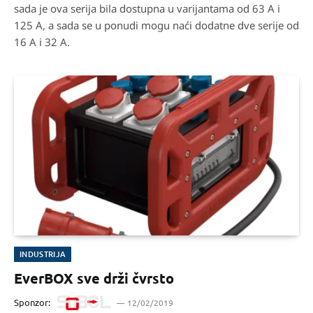
sada je ova serija bila dostupna u varijantama od 63 A i
125 A, a sada se u ponudi mogu naći dodatne dve serije od
16 A i 32 A.
INDUSTRIJA
EverBOX sve drži čvrsto
Sponzor:
12/02/2019