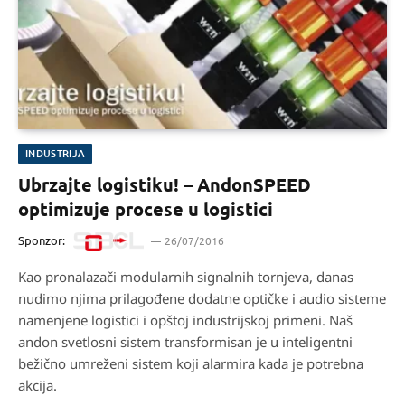
INDUSTRIJA
Ubrzajte logistiku! – AndonSPEED
optimizuje procese u logistici
Sponzor:
26/07/2016
Kao pronalazači modularnih signalnih tornjeva, danas
nudimo njima prilagođene dodatne optičke i audio sisteme
namenjene logistici i opštoj industrijskoj primeni. Naš
andon svetlosni sistem transformisan je u inteligentni
bežično umreženi sistem koji alarmira kada je potrebna
akcija.