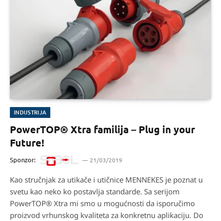
INDUSTRIJA
PowerTOP® Xtra familija – Plug in your
Future!
Sponzor:
21/03/2019
Kao stručnjak za utikače i utičnice MENNEKES je poznat u
svetu kao neko ko postavlja standarde. Sa serijom
PowerTOP® Xtra mi smo u mogućnosti da isporučimo
proizvod vrhunskog kvaliteta za konkretnu aplikaciju. Do