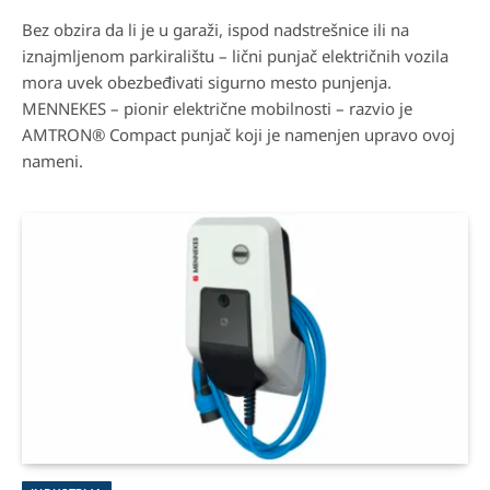
Bez obzira da li je u garaži, ispod nadstrešnice ili na
iznajmljenom parkiralištu – lični punjač električnih vozila
mora uvek obezbeđivati sigurno mesto punjenja.
MENNEKES – pionir električne mobilnosti – razvio je
AMTRON® Compact punjač koji je namenjen upravo ovoj
nameni.