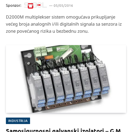
Sponzor:
05/05/2016
D2000M multiplekser sistem omogućava prikupljanje
većeg broja analognih i/ili digitalnih signala sa senzora iz
zone povećanog rizika u bezbednu zonu.
INDUSTRIJA
Samosigurnosni galvanski izolatori – G.M.